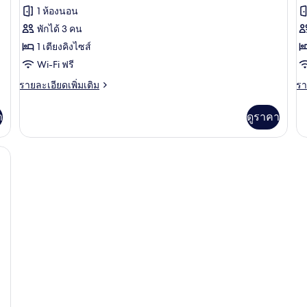
Executive
G
1 ห้องนอน
Suite
S
พักได้ 3 คน
for
Q
1 เตียงคิงไซส์
2
R
persons
Wi-Fi ฟรี
ราย
รา
รายละเอียดเพิ่มเติม
รา
ละเอียด
ละ
เพิ่ม
เพิ
า
ดูราคา
เติม
เต
เกี่ยว
เกี
กับ
กับ
นเป็ด, มินิบาร์, ตู้นิรภัยในห้องพัก
Executive
G
Suite
Su
for
Qu
2
R
persons