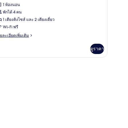
rand
1 ห้องนอน
uite
พักได้ 4 คน
uadruple
1 เตียงคิงไซส์ และ 2 เตียงเดี่ยว
oom
Wi-Fi ฟรี
ย
ยละเอียดเพิ่มเติม
เอียด
่ม
ดูราคา
ิม
่ยว
rand
ite
adruple
oom