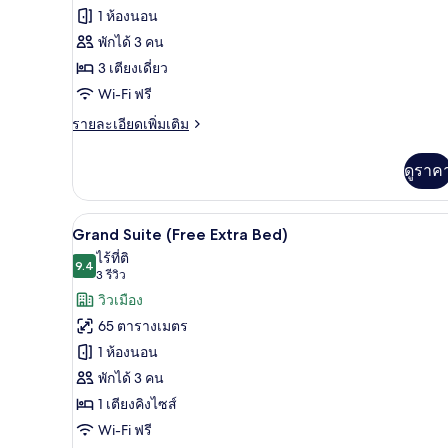
Grand
1 ห้องนอน
Deluxe
พักได้ 3 คน
Triple
3 เตียงเดี่ยว
Room
Wi-Fi ฟรี
ราย
รายละเอียดเพิ่มเติม
ละเอียด
เพิ่ม
ดูราค
เติม
เกี่ยว
กับ
เครื่องนอนระดับพรีเมียม, ผ้านวมข
เปิด
7
Grand
Grand Suite (Free Extra Bed)
Deluxe
ภาพถ่าย
ไร้ที่ติ
Triple
9.4
9.4 จาก 10
(3
3 รีวิว
ทั้งหมด
Room
รีวิว)
วิวเมือง
ของ
65 ตารางเมตร
Grand
1 ห้องนอน
Suite
พักได้ 3 คน
(Free
1 เตียงคิงไซส์
Extra
Bed)
Wi-Fi ฟรี