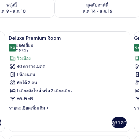
องพักว่างในพรุ่งนี้ ส.ค. 9 - ส.ค. 10
ตรวจสอบจำนวนห้องพักว่างในสุดสัปดาห์นี
พรุ่งนี้
สุดสัปดาห์นี้
.ค. 9 - ส.ค. 10
ส.ค. 14 - ส.ค. 16
Deluxe Premium Room | เครื่องนอนระดับพ
เปิด
เป
6
Deluxe Premium Room
G
ภาพถ่าย
ภ
ยอดเยี่ยม
9.0
9.
9.0 จาก 10
(119
119 รีวิว
ทั้งหมด
ทั
รีวิว)
วิวเมือง
ของ
ข
40 ตารางเมตร
Deluxe
G
1 ห้องนอน
Premium
D
พักได้ 2 คน
Room
1 เตียงคิงไซส์ หรือ 2 เตียงเดี่ยว
Wi-Fi ฟรี
ราย
รา
รายละเอียดเพิ่มเติม
รา
ละเอียด
ละ
เพิ่ม
เพิ
า
ดูราคา
เติม
เต
เกี่ยว
เกี
กับ
กับ
นเป็ด, มินิบาร์, ตู้นิรภัยในห้องพัก
Deluxe 