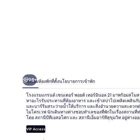
เซนเตอร์
พอ
ยต์
เท
อร์
มิ
นอล
98+
ภาพรวม
ห้องพัก
ที่ตั้ง
นโยบายการเข้าพัก
21
โรงแรมแกรนด์ เซนเตอร์ พอยต์ เทอร์มินอล 21 มาพร้อมสโมสรสำห
หาอะไรรับประทานที่ห้องอาหาร และเข้าสปาไปเพลิดเพลินกับบ
และบาร์ริมสระว่ายน้ำให้บริการ และสิ่งอำนวยความสะดวกต่า
ไมโครเวฟ นักเดินทางต่างชอบทำเลของที่พักในเรื่องสถานที
โดย สถานีบีทีเอสอโศก และ สถานีเอ็มอาร์ทีสุขุมวิท อยู่ห่างออก
VIP Access