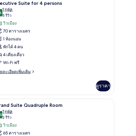
ิด
8
rand
ecutive Suite for 4 persons
luxe
าพถ่าย
ไร้ที่ติ
6
9.6 จาก 10
(5
5 รีวิว
้งหมด
รีวิว)
วิวเมือง
อง
70 ตารางเมตร
xecutive
1 ห้องนอน
uite
พักได้ 4 คน
or
4 เตียงเดี่ยว
ersons
Wi-Fi ฟรี
ย
ยละเอียดเพิ่มเติม
เอียด
่ม
ดูราคา
ิม
่ยว
มินิบาร์, ตู้นิรภัยในห้องพัก
เครื่องนอนระดับพรีเมียม, ผ้านวมขนเป็ด, มินิบาร์
ิด
7
ecutive
rand Suite Quadruple Room
ite
าพถ่าย
ไร้ที่ติ
r
.0
10.0 จาก 10
(2
2 รีวิว
้งหมด
รีวิว)
วิวเมือง
rsons
อง
65 ตารางเมตร