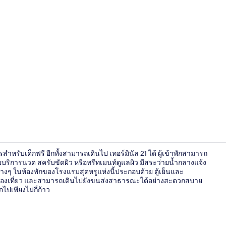
วิดีโอจากที่พั
รับเด็กฟรี อีกทั้งสามารถเดินไป เทอร์มินัล 21 ได้ ผู้เข้าพักสามารถ
ริการนวด สครับขัดผิว หรือทรีทเมนท์ดูแลผิว มีสระว่ายน้ำกลางแจ้ง
งๆ ในห้องพักของโรงแรมสุดหรูแห่งนี้ประกอบด้วย ตู้เย็นและ
่ท่องเที่ยว และสามารถเดินไปยังขนส่งสาธารณะได้อย่างสะดวกสบาย
ล็อบบี้
ไปเพียงไม่กี่ก้าว