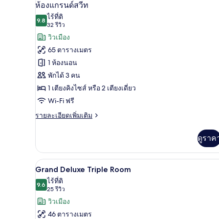
เปิด
9
ห้อง
ห้องแกรนด์สวีท
ซู
ภาพถ่าย
ไร้ที่ติ
พี
9.8
9.8 จาก 10
(32
32 รีวิว
ทั้งหมด
เรีย
รีวิว)
วิวเมือง
ของ
65 ตารางเมตร
ห้อง
1 ห้องนอน
แก
พักได้ 3 คน
รนด์
1 เตียงคิงไซส์ หรือ 2 เตียงเดี่ยว
สวีท
Wi-Fi ฟรี
ราย
รายละเอียดเพิ่มเติม
ละเอียด
เพิ่ม
ดูราค
เติม
เกี่ยว
กับ
Grand Deluxe Triple Room | เครื
เปิด
6
ห้อง
Grand Deluxe Triple Room
แก
ภาพถ่าย
ไร้ที่ติ
รนด์
9.6
9.6 จาก 10
(25
25 รีวิว
ทั้งหมด
สวี
รีวิว)
วิวเมือง
ท
ของ
46 ตารางเมตร