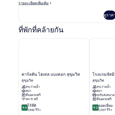
ราย
รายละเอียดเพิ่มเติม
ละเอียด
เพิ่ม
ดูราค
เติม
เกี่ยว
กับ
ที่พักที่คล้ายกัน
Grand
Suite
(Free
คาร์ลตัน โฮเทล แบงคอก สุขุมวิท
โรงแรมจัสมิน ซ
Extra
Bed)
คาร์ล
โรง
คาร์ลตัน โฮเทล แบงคอก สุขุมวิท
โรงแรมจัสมิน
ตัน
แรม
สุขุมวิท
สุขุมวิท
โฮ
จัส
สระว่ายน้ำ
สระว่ายน้ำ
เทล
มิน
สปา
สปา
แบง
ซิตี้
ที่จอดรถฟรี
รถรับส่งสนาม
คอก
อโศก
Wi-Fi ฟรี
ที่จอดรถฟรี
สุขุมวิท
กรุงเทพ
9.6
9.2
ไร้ที่ติ
ยอดเยี่ยม
สุขุมวิท
สุขุมวิท
9.6
9.2
จาก
จาก
1,942 รีวิว
1,007 รีวิว
10,
10,