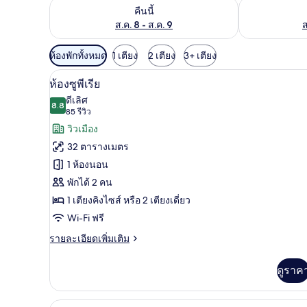
ตรวจสอบจำนวนห้องพักว่างในคืนนี้ ส.ค. 8 - ส.ค. 9
ตรวจสอบจำนวนห้
คืนนี้
ส.ค. 8 - ส.ค. 9
ส
ตัว
ห้องพักทั้งหมด
1 เตียง
2 เตียง
3+ เตียง
กรอง
ห้องซูพีเรีย | วิวจากห้องพัก
เปิด
8
ห้องซูพีเรีย
ที่
ภาพถ่าย
ดีเลิศ
มี
8.8
8.8 จาก 10
(85
85 รีวิว
ทั้งหมด
ให้
รีวิว)
วิวเมือง
ของ
สำหรับ
32 ตารางเมตร
ห้อง
ห้อง
1 ห้องนอน
พัก
ซู
พักได้ 2 คน
พี
1 เตียงคิงไซส์ หรือ 2 เตียงเดี่ยว
เรีย
Wi-Fi ฟรี
ราย
รายละเอียดเพิ่มเติม
ละเอียด
เพิ่ม
ดูราค
เติม
เกี่ยว
กับ
เครื่องนอนระดับพรีเมียม, ผ้านวมข