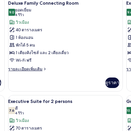
เปิด
เป
6
Deluxe
G
Deluxe Family Connecting Room
Ex
Premium
De
ภาพถ่าย
ภ
ยอดเยี่ยม
Room
9.0
9.
9.0 จาก 10
(4
4 รีวิว
ทั้งหมด
ทั
รีวิว)
วิวเมือง
ของ
ข
40 ตารางเมตร
Deluxe
E
1 ห้องนอน
Family
S
พักได้ 5 คน
Connecting
f
1 เตียงคิงไซส์ และ 2 เตียงเดี่ยว
Room
4
p
Wi-Fi ฟรี
ราย
รา
รายละเอียดเพิ่มเติม
รา
ละเอียด
ละ
เพิ่ม
เพิ
า
ดูราคา
เติม
เต
เกี่ยว
เกี
กับ
กับ
่องนอนระดับพรีเมียม, ผ้านวมขนเป็ด, มินิบาร์, ตู้นิรภัยในห้องพัก
เครื่องนอนระดับพรีเมียม, ผ้านวมขนเป็ด, 
เปิด
เป
9
Deluxe
Ex
Executive Suite for 2 persons
G
Family
Su
ภาพถ่าย
ภ
ดี
Connecting
7.6
fo
10
7.6 จาก 10
(4
4 รีวิว
ทั้งหมด
ทั
Room
4
รีวิว)
วิวเมือง
pe
ของ
ข
70 ตารางเมตร