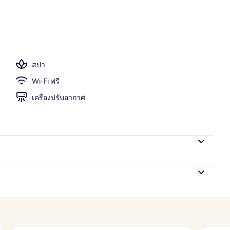
งแจ้ง, ร่มริมสระว่ายน้ำ, เก้าอี้อาบแดดริมสระ
สปา
Wi-Fi ฟรี
เครื่องปรับอากาศ