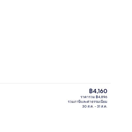
บริเวณนั่งเล่นที่ล็อบบี้
ก
ราคา
฿4,160
ปัจจุบัน
ราคารวม ฿4,896
฿4,160
รวมภาษีและค่าธรรมเนียม
วิวเมือง
30 ส.ค. - 31 ส.ค.