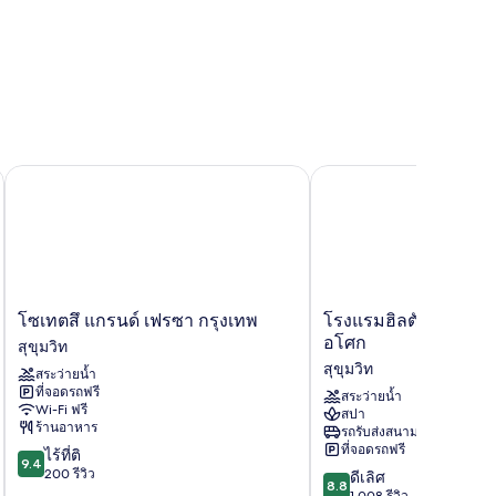
โซเทตสึ แกรนด์ เฟรซา กรุงเทพ
โรงแรมฮิลตัน กรุงเทพฯ
โซ
โรง
โซเทตสึ แกรนด์ เฟรซา กรุงเทพ
โรงแรมฮิลตัน กรุงเทพ
เทตสึ
แรม
อโศก
สุขุมวิท
แก
ฮิล
สุขุมวิท
สระว่ายน้ำ
รนด์
ตัน
ที่จอดรถฟรี
เฟร
กรุงเทพฯ
สระว่ายน้ำ
Wi-Fi ฟรี
สปา
ซา
แก
ร้านอาหาร
รถรับส่งสนามบิน
กรุงเทพ
รนด์
ที่จอดรถฟรี
9.4
ไร้ที่ติ
สุขุมวิท
อโศก
9.4
จาก
200 รีวิว
8.8
สุขุมวิท
ดีเลิศ
8.8
10,
จาก
1,008 รีวิว