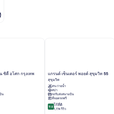
า
ิตี้ อโศก กรุงเทพ
แกรนด์ เซ็นเตอร์ พอยต์ สุขุมวิท 55
แก
 ซิตี้ อโศก กรุงเทพ
แกรนด์ เซ็นเตอร์ พอยต์ สุขุมวิท 55
รนด์
สุขุมวิท
เซ็นเตอร์
สระว่ายน้ำ
พอ
สปา
ยต์
บิน
รถรับส่งสนามบิน
สุขุมวิท
ที่จอดรถฟรี
55
9.6
ไร้ที่ติ
สุขุมวิท
9.6
จาก
1,774 รีวิว
10,