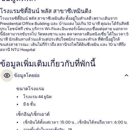
โรงแรมซิตี้อินน์ พลัส สาขาซีเหมินติง
โรงแรมซิตี้อินน์ พลัส สาขาซีเหมินติง ตั้งอยู่ในทำเลดี เพราะเดินจาก
Presidential Office Building และ บ้านแดง ไม่เกิน 10 นาที คุณจะได้รับสิทธิ
ประโยชน์ฟรี เช่น บริการ Wi-Fiและอินเทอร์เน็ตแบบเชื่อมต่อสาย นอกจาก
นี้ยังสามารถขับรถไป วัดหลงซาน และ ตลาดกลางคืนหนิงเซี่ย ได้ในเวลา 5
นาที นักเดินทางล้วนแล้วแต่ประทับใจพนักงานและทำเล ที่พักนี้อยู่ใกล้
ขนส่งสาธารณะ: เดินไม่กี่ก้าวถึง สถานีรถไฟใต้ดินซีเหมิน และ 10 นาทีถึง
สถานี NTU Hospital
ข้อมูลเพิ่มเติมเกี่ยวกับที่พักนี้
ข้อมูลโดยย่อ
ขนาดโรงแรม
โรงแรม 44 ยูนิต
มี 6 ชั้น
เช็กอิน/เช็กเอาต์
เช็กอินได้ตั้งแต่เวลา: 15:00 น., เช็กอินได้จนถึงเวลา: 6:00 น.
อายุขั้นต่ำในการเช็กอิน - 18