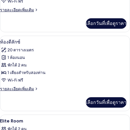
Wi-Fi ฟรี
แฟ
ราย
รายละเอียดเพิ่มเติม
มิ
ละเอียด
ลี่
เพิ่ม
เลือกวันที่เพื่อดูราคา
เติม
เกี่ยว
กับ
ห้องดีลักซ์ | 1 ห้องนอน, ตู้นิรภัยในห้องพ
เปิด
5
ห้อง
ห้องดีลักซ์
แฟ
ภาพถ่าย
20 ตารางเมตร
มิ
ทั้งหมด
ลี่
1 ห้องนอน
ของ
พักได้ 2 คน
ห้อง
1 เตียงสำหรับสองท่าน
Wi-Fi ฟรี
ดี
ราย
รายละเอียดเพิ่มเติม
ลัก
ละเอียด
ซ์
เพิ่ม
เลือกวันที่เพื่อดูราคา
เติม
เกี่ยว
กับ
1 ห้องนอน, ตู้นิรภัยในห้องพัก, โต๊ะทำงา
เปิด
10
ห้อง
Elite Room
ดี
ภาพถ่าย
พักได้ 2 คน