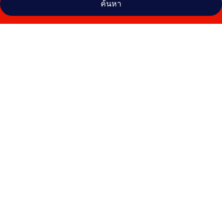
ค้นหา
คลัง
ภาพ
โรงแรม
ซิตี้
อินน์