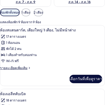
ส.ค. 7 - ส.ค. 9
ส.ค. 14 - ส.ค. 16
ตัว
ห้องพักทั้งหมด
1 เตียง
2 เตียง
กรอง
แสดงห้องพัก 9 ห้องจาก 9 ห้อง
ที่
ห้องสแตนดาร์ด, เตียงใหญ่ 1 เตียง, ไม่มีห
เปิด
มี
8
ห้องสแตนดาร์ด, เตียงใหญ่ 1 เตียง, ไม่มีหน้าต่าง
ให้
ภาพถ่าย
17 ตารางเมตร
สำหรับ
ทั้งหมด
1 ห้องนอน
ห้อง
ของ
พักได้ 2 คน
พัก
ห้อง
1 เตียงสำหรับสองท่าน
Wi-Fi ฟรี
สแตนดาร์ด,
ราย
รายละเอียดเพิ่มเติม
เตียง
ละเอียด
ใหญ่
เพิ่ม
เลือกวันที่เพื่อดูราคา
เติม
1
เกี่ยว
เตียง,
กับ
ห้องเอลีทดับเบิล | 1 ห้องนอน, ตู้นิรภัยใ
เปิด
11
ห้อง
ห้องเอลีทดับเบิล
ไม่มี
สแตนดาร์ด,
ภาพถ่าย
18 ตารางเมตร
หน้าต่าง
เตียง