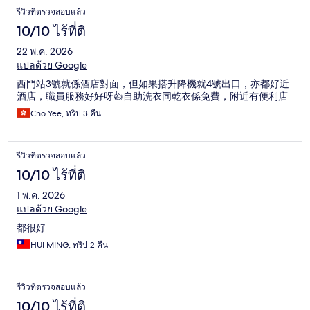
ありがとうございました。今回も快適に過ごすことができまし
รีวิวที่ตรวจสอบแล้ว
た。
10/10 ไร้ที่ติ
22 พ.ค. 2026
แปลด้วย Google
西門站3號就係酒店對面，但如果搭升降機就4號出口，亦都好近
酒店，職員服務好好呀👍自助洗衣同乾衣係免費，附近有便利店
Cho Yee, ทริป 3 คืน
รีวิวที่ตรวจสอบแล้ว
10/10 ไร้ที่ติ
1 พ.ค. 2026
แปลด้วย Google
都很好
HUI MING, ทริป 2 คืน
รีวิวที่ตรวจสอบแล้ว
10/10 ไร้ที่ติ