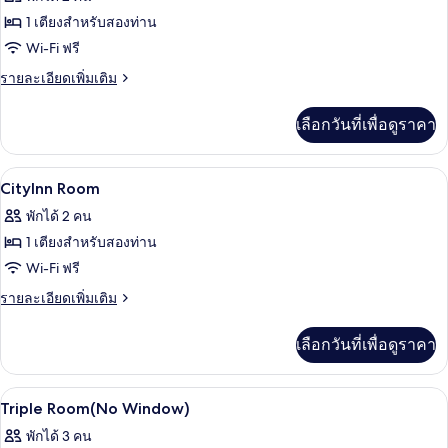
ลัก
ทั้งหมด
ซ์
1 เตียงสำหรับสองท่าน
ของ
Wi-Fi ฟรี
Elite
ราย
รายละเอียดเพิ่มเติม
Room
ละเอียด
เพิ่ม
เลือกวันที่เพื่อดูราคา
เติม
เกี่ยว
กับ
1 ห้องนอน, ตู้นิรภัยในห้องพัก, โต๊ะทำงา
เปิด
9
Elite
CityInn Room
Room
ภาพถ่าย
พักได้ 2 คน
ทั้งหมด
1 เตียงสำหรับสองท่าน
ของ
Wi-Fi ฟรี
CityInn
ราย
รายละเอียดเพิ่มเติม
Room
ละเอียด
เพิ่ม
เลือกวันที่เพื่อดูราคา
เติม
เกี่ยว
กับ
1 ห้องนอน, ตู้นิรภัยในห้องพัก, โต๊ะทำงา
เปิด
3
CityInn
Triple Room(No Window)
Room
ภาพถ่าย
พักได้ 3 คน