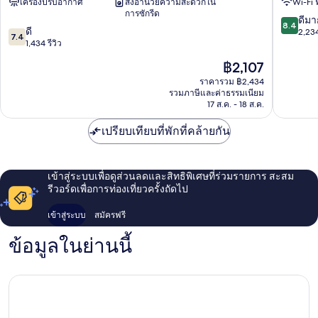
เครื่องปรับอากาศ
สิ่งอำนวยความสะดวกใน
Wi-Fi 
ชาร์ด
ค
การซักรีด
สัน
ไทเป
8.4
ดีมา
8.4
7.4
จง
ดี
จง
จาก
2,234
7.4
จาก
เจิ้ง
1,434 รีวิว
เจิ้ง
10,
10,
ดี
ราคา
฿2,107
ดี,
มาก,
ปัจจุบัน
1,434
ราคารวม ฿2,434
2,234
คือ
รวมภาษีและค่าธรรมเนียม
รีวิว
รีวิว
฿2,107
17 ส.ค. - 18 ส.ค.
เปรียบเทียบที่พักที่คล้ายกัน
เข้าสู่ระบบเพื่อดูส่วนลดและสิทธิพิเศษที่ร่วมรายการ สะสม
รีวอร์ดเพื่อการท่องเที่ยวครั้งถัดไป
เข้าสู่ระบบ
สมัครฟรี
ข้อมูลในย่านนี้