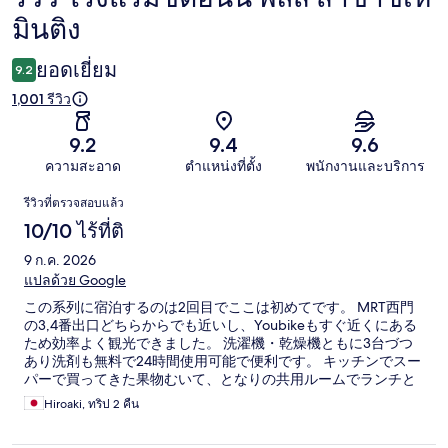
รีวิว
มินติง
ยอดเยี่ยม
9.2
1,001 รีวิว
9.2
9.4
9.6
ความสะอาด
ตำแหน่งที่ตั้ง
พนักงานและบริการ
รีวิว
รีวิวที่ตรวจสอบแล้ว
10/10 ไร้ที่ติ
9 ก.ค. 2026
แปลด้วย Google
この系列に宿泊するのは2回目でここは初めてです。 MRT西門
の3,4番出口どちらからでも近いし、Youbikeもすぐ近くにある
ため効率よく観光できました。 洗濯機・乾燥機ともに3台づつ
あり洗剤も無料で24時間使用可能で便利です。 キッチンでスー
パーで買ってきた果物むいて、となりの共用ルームでランチと
一緒に食べたりなど有意義に過ごせました。 備品の補充も電話
Hiroaki, ทริป 2 คืน
後２～3分で対応いただき感謝しています。 ほとんどのスタッ
フがこちらが日本人とわかると、丁寧な日本語で対応いただき