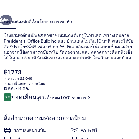
พลัส
่อน
ถัดไป
น้า
50+
ภาพรวม
ห้องพัก
ที่ตั้ง
นโยบายการเข้าพัก
สาขา
ซี
โรงแรมซิตี้อินน์ พลัส สาขาซีเหมินติง ตั้งอยู่ในทำเลดี เพราะเดินจาก
Presidential Office Building และ บ้านแดง ไม่เกิน 10 นาที คุณจะได้รับ
เห
สิทธิประโยชน์ฟรี เช่น บริการ Wi-Fiและอินเทอร์เน็ตแบบเชื่อมต่อสาย
นอกจากนี้ยังสามารถขับรถไป วัดหลงซาน และ ตลาดกลางคืนหนิงเซี่ย
ได้ในเวลา 5 นาที นักเดินทางล้วนแล้วแต่ประทับใจพนักงานและทำเล
มิน
ที่พักนี้อยู่ใกล้ขนส่งสาธารณะ: เดินไม่กี่ก้าวถึง สถานีรถไฟใต้ดินซีเหมิน
และ 10 นาทีถึง สถานี NTU Hospital
ติง
ราคา
฿1,773
ปัจจุบัน
ราคารวม ฿2,048
฿1,773
รวมภาษีและค่าธรรมเนียม
ล็อบบี้
13 ส.ค. - 14 ส.ค.
รีวิว
ยอดเยี่ยม
9.2
ดูรีวิวทั้งหมด 1,001 รายการ
9.2 จาก 10
สิ่งอำนวยความสะดวกยอดนิยม
รถรับส่งสนามบิน
Wi-Fi ฟรี