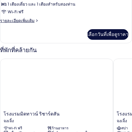
ทั้งหมด
1 เตียงเดี่ยว และ 1 เตียงสำหรับสองท่าน
ของ
Wi-Fi ฟรี
Triple
ราย
รายละเอียดเพิ่มเติม
Room(No
ละเอียด
เพิ่ม
Window)
เลือกวันที่เพื่อดูราคา
เติม
เกี่ยว
กับ
ที่พักที่คล้ายกัน
Triple
Room(No
โรงแรมมิดทาวน์ ริชาร์ดสัน
โรงแรมซี
Window)
โรงแรม
โรงแรม
โรงแรมมิดทาวน์ ริชาร์ดสัน
โรงแรม
มิด
ซี
จงเจิ้ง
จงเจิ้ง
ทาวน์
ซาร์
Wi-Fi ฟรี
ร้านอาหาร
สปา
ริ
พาร์