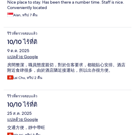
Nice place to stay. Has been there a number time. Staff is nice.
Conveniently located
Alan, ทริป 7 คืน
รีวิวที่ตรวจสอบแล้ว
10/10 ไร้ที่ติ
9 ต.ค. 2025
แปลด้วย Google
房間整潔，職員態度親切，對於住客要求，都能貼心安排。酒店
附近食肆很多，由於酒店隣近接運站，所以出亦很方便。
Lai Chu, ทริป 2 คืน
รีวิวที่ตรวจสอบแล้ว
10/10 ไร้ที่ติ
25 ส.ค. 2025
แปลด้วย Google
交通方便，靜中帶旺