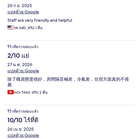
26 ก.ย. 2025
แปลด้วย Google
Staff are very friendly and helpful
YA-MEI, ทริป 1 คืน
รีวิวที่ตรวจสอบแล้ว
2/10 แย่
27 ม.ค. 2026
แปลด้วย Google
除了職員態度很好，房間隔音極差，冷氣差，住宿方面真的不推
薦
HOI TING, ทริป 2 คืน
รีวิวที่ตรวจสอบแล้ว
10/10 ไร้ที่ติ
26 เม.ย. 2025
แปลด้วย Google