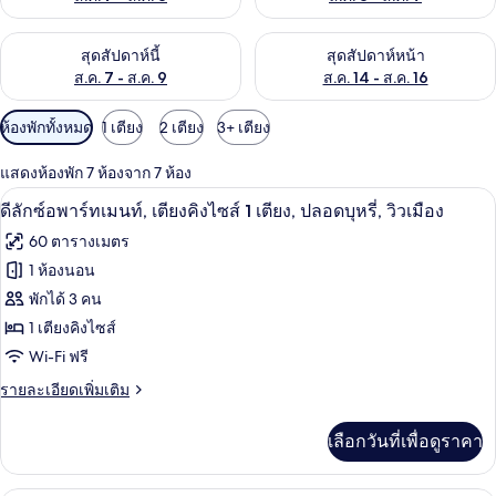
ตรวจสอบจำนวนห้องพักว่างในสุดสัปดาห์นี้ ส.ค. 7 - ส.ค. 9
ตรวจสอบจำนวนห้องพักว่างในสุดส
สุดสัปดาห์นี้
สุดสัปดาห์หน้า
ส.ค. 7 - ส.ค. 9
ส.ค. 14 - ส.ค. 16
ตัว
ห้องพักทั้งหมด
1 เตียง
2 เตียง
3+ เตียง
กรอง
แสดงห้องพัก 7 ห้องจาก 7 ห้อง
ที่
ดีลักซ์อพาร์ทเมนท์, เตียงคิงไซส์ 1 เตียง, ป
เปิด
มี
15
ดีลักซ์อพาร์ทเมนท์, เตียงคิงไซส์ 1 เตียง, ปลอดบุหรี่, วิวเมือง
ให้
ภาพถ่าย
60 ตารางเมตร
สำหรับ
ทั้งหมด
1 ห้องนอน
ห้อง
ของ
พักได้ 3 คน
พัก
ดี
1 เตียงคิงไซส์
Wi-Fi ฟรี
ลัก
ราย
รายละเอียดเพิ่มเติม
ซ์อ
ละเอียด
พาร์
เพิ่ม
เลือกวันที่เพื่อดูราคา
เติม
ท
เกี่ยว
เม
กับ