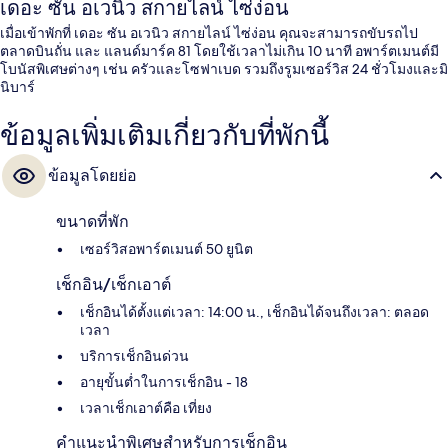
เดอะ ซัน อเวนิว สกายไลน์ ไซ่ง่อน
เมื่อเข้าพักที่ เดอะ ซัน อเวนิว สกายไลน์ ไซ่ง่อน คุณจะสามารถขับรถไป
ตลาดบินถั่น และ แลนด์มาร์ค 81 โดยใช้เวลาไม่เกิน 10 นาที อพาร์ตเมนต์มี
โบนัสพิเศษต่างๆ เช่น ครัวและโซฟาเบด รวมถึงรูมเซอร์วิส 24 ชั่วโมงและมิ
นิบาร์
ข้อมูลเพิ่มเติมเกี่ยวกับที่พักนี้
ข้อมูลโดยย่อ
ขนาดที่พัก
เซอร์วิสอพาร์ตเมนต์ 50 ยูนิต
เช็กอิน/เช็กเอาต์
เช็กอินได้ตั้งแต่เวลา: 14:00 น., เช็กอินได้จนถึงเวลา: ตลอด
เวลา
บริการเช็กอินด่วน
อายุขั้นต่ำในการเช็กอิน - 18
เวลาเช็กเอาต์คือ เที่ยง
คำแนะนำพิเศษสำหรับการเช็กอิน