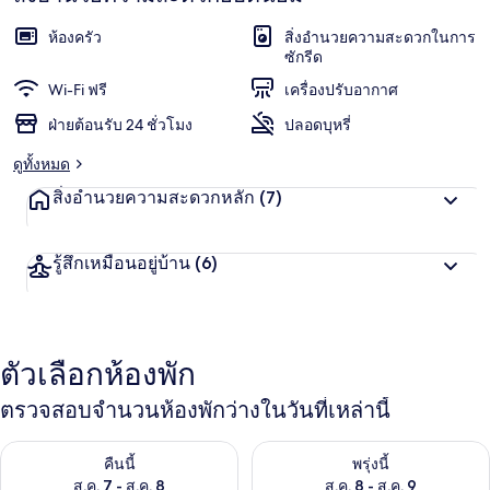
ะ
พัก
แ
ห้องครัว
สิ่งอำนวยความสะดวกในการ
ชื่น
น
ซักรีด
น
ชอบ
Wi-Fi ฟรี
เครื่องปรับอากาศ
สู
ง
ฝ่ายต้อนรับ 24 ชั่วโมง
ปลอดบุหรี่
สุ
ด
ดูทั้งหมด
จ
า
สิ่งอำนวยความสะดวกหลัก
(7)
ก
นั
ก
รู้สึกเหมือนอยู่บ้าน
(6)
เ
ดิ
น
ท
า
ตัวเลือกห้องพัก
ง
ตรวจสอบจำนวนห้องพักว่างในวันที่เหล่านี้
ตรวจสอบจำนวนห้องพักว่างในคืนนี้ ส.ค. 7 - ส.ค. 8
ตรวจสอบจำนวนห้องพักว่างในพรุ่ง
คืนนี้
พรุ่งนี้
ส.ค. 7 - ส.ค. 8
ส.ค. 8 - ส.ค. 9