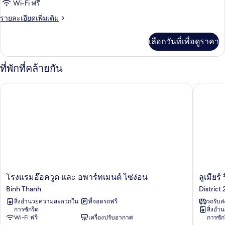
ของ
Wi-Fi ฟรี
Studio
ราย
รายละเอียดเพิ่มเติม
ละเอียด
เพิ่ม
เลือกวันที่เพื่อดูราคา
เติม
เกี่ยว
กับ
ที่พักที่คล้ายกัน
Studio
โรงแรมอ๊อควูด และ อพาร์ทเมนต์ ไซ่ง่อน
ลูเมียร์ ร
โรง
ลู
โรงแรมอ๊อควูด และ อพาร์ทเมนต์ ไซ่ง่อน
ลูเมียร์
แร
เมีย
Binh Thanh
District 
มอ๊อควูด
ร์
สิ่งอำนวยความสะดวกใน
ที่จอดรถฟรี
รถรับส
และ
ริ
การซักรีด
สิ่งอ
อ
เวอร์
Wi-Fi ฟรี
เครื่องปรับอากาศ
การซัก
พาร์
ไซด์