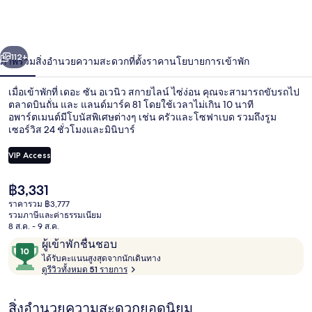
อ
เวนิ
่อน
ถัดไป
น้า
112+
ภาพรวม
สิ่งอำนวยความสะดวก
ที่ตั้ง
ราคา
นโยบายการเข้าพัก
ว
สกา
เมื่อเข้าพักที่ เดอะ ซัน อเวนิว สกายไลน์ ไซ่ง่อน คุณจะสามารถขับรถไป
ตลาดบินถั่น และ แลนด์มาร์ค 81 โดยใช้เวลาไม่เกิน 10 นาที
ย
อพาร์ตเมนต์มีโบนัสพิเศษต่างๆ เช่น ครัวและโซฟาเบด รวมถึงรูม
เซอร์วิส 24 ชั่วโมงและมินิบาร์
ไลน์
VIP Access
ไซ่ง่อน
ราคา
฿3,331
ปัจจุบัน
ราคารวม ฿3,777
พรีเมียมอพาร์ทเมนท์, 2 ห้องนอน, ห้องครัว,
฿3,331
รวมภาษีและค่าธรรมเนียม
8 ส.ค. - 9 ส.ค.
รีวิว
10
ผู้เข้าพักชื่นชอบ
ไ
จาก
ได้รับคะแนนสูงสุดจากนักเดินทาง
ด้
ดูรีวิวทั้งหมด 51 รายการ
10,
รั
ผู้
บ
สิ่งอำนวยความสะดวกยอดนิยม
ค
เข้า