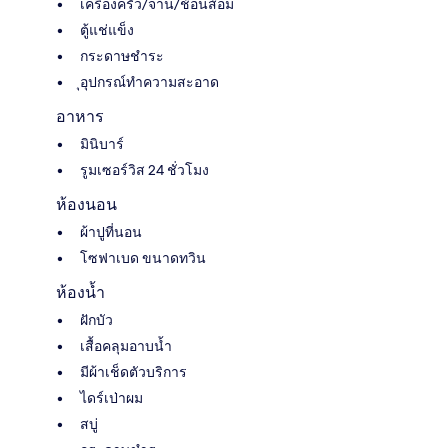
เครื่องครัว/จาน/ช้อนส้อม
ตู้แช่แข็ง
กระดาษชำระ
ุอุปกรณ์ทำความสะอาด
อาหาร
มินิบาร์
รูมเซอร์วิส 24 ชั่วโมง
ห้องนอน
ผ้าปูที่นอน
โซฟาเบด ขนาดทวิน
ห้องน้ำ
ฝักบัว
เสื้อคลุมอาบน้ำ
มีผ้าเช็ดตัวบริการ
ไดร์เป่าผม
สบู่