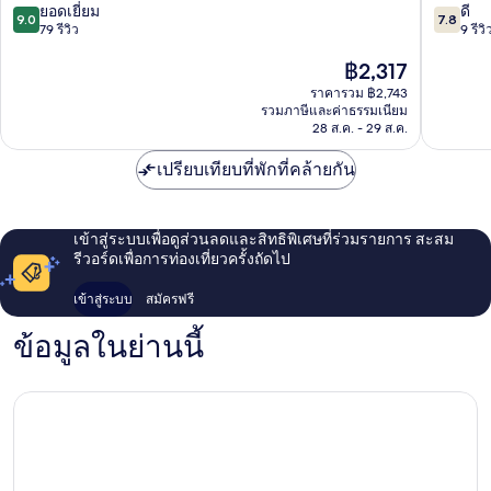
9.0
7.8
ท
ยอดเยี่ยม
พรีเมียร์
ดี
9.0
7.8
จาก
จาก
เมน
79 รีวิว
เรส
9 รีวิ
10,
10,
ต์
ซิ
ราคา
฿2,317
ยอด
ดี,
ไซ่ง่อน
เดน
ปัจจุบัน
เยี่ยม,
9
Binh
ซ์
ราคารวม ฿2,743
คือ
79
รีวิว
Thanh
District
รวมภาษีและค่าธรรมเนียม
฿2,317
รีวิว
28 ส.ค. - 29 ส.ค.
2
เปรียบเทียบที่พักที่คล้ายกัน
เข้าสู่ระบบเพื่อดูส่วนลดและสิทธิพิเศษที่ร่วมรายการ สะสม
รีวอร์ดเพื่อการท่องเที่ยวครั้งถัดไป
เข้าสู่ระบบ
สมัครฟรี
ข้อมูลในย่านนี้