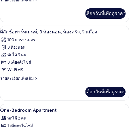
รายละเอียดเพิ่มเติม
รี่
เมือง
ครัว,
ละเอียด
อ
วิว
เพิ่ม
เลือกวันที่เพื่อดูราคา
เมือง
เติม
พาร์
เกี่ยว
ท
กับ
ดีลักซ์อพาร์ทเมนท์, 3 ห้องนอน, ห้องครัว, ว
เปิด
24
ลัก
ดีลักซ์อพาร์ทเมนท์, 3 ห้องนอน, ห้องครัว, วิวเมือง
เม
ซ์ชัว
ภาพถ่าย
100 ตารางเมตร
รี่
นท์,
ทั้งหมด
อ
3 ห้องนอน
2
พาร์
ของ
พักได้ 9 คน
ท
ห้อง
เม
ดี
3 เตียงคิงไซส์
นอน,
นท์,
Wi-Fi ฟรี
ลัก
2
ปลอด
ห้อง
ราย
รายละเอียดเพิ่มเติม
ซ์อ
บุหรี่,
นอน,
ละเอียด
พาร์
ปลอด
เพิ่ม
วิว
เลือกวันที่เพื่อดูราคา
บุหรี่,
เติม
ท
วิว
เกี่ยว
เมือง
เมือง
เม
กับ
มินิบาร์, เตารีด/โต๊ะรีดผ้า, Wi-Fi ฟรี, ผ้า
เปิด
11
ดี
One-Bedroom Apartment
นท์,
ลัก
ภาพถ่าย
พักได้ 2 คน
ซ์อ
3
ทั้งหมด
พาร์
1 เตียงควีนไซส์
ห้อง