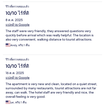
รีวิวที่ตรวจสอบแล้ว
10/10 ไร้ที่ติ
8 ต.ค. 2025
แปลด้วย Google
The staff were very friendly, they answered questions very
quickly before arrival which was really helpful. The location is
also very convenient, walking distance to tourist attractions.
Andy, ทริป 1 คืน
รีวิวที่ตรวจสอบแล้ว
10/10 ไร้ที่ติ
16 ต.ค. 2025
แปลด้วย Google
The apartment is very new and clean, located on a quiet street,
surrounded by many restaurants, tourist attractions are not far
away, can walk. The hotel staff are very friendly and nice, the
overall feeling is very good.
Lei, ทริป 1 คืน