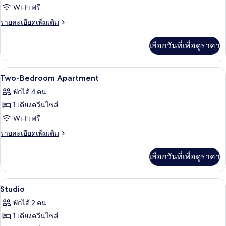
ท
ของ
Wi-Fi ฟรี
เม
นอน,
One-
นท์,
ราย
รายละเอียดเพิ่มเติม
ห้อง
3
Bedroom
ละเอียด
ห้อง
เพิ่ม
ครัว,
Apartment
เลือกวันที่เพื่อดูราคา
นอน,
เติม
วิว
ห้อง
เกี่ยว
ครัว,
กับ
เมือง
มินิบาร์, เตารีด/โต๊ะรีดผ้า, Wi-Fi ฟรี, ผ้า
เปิด
วิว
10
One-
Two-Bedroom Apartment
เมือง
Bedroom
ภาพถ่าย
พักได้ 4 คน
Apartment
ทั้งหมด
1 เตียงควีนไซส์
ของ
Wi-Fi ฟรี
Two-
ราย
รายละเอียดเพิ่มเติม
Bedroom
ละเอียด
เพิ่ม
Apartment
เลือกวันที่เพื่อดูราคา
เติม
เกี่ยว
กับ
มินิบาร์, เตารีด/โต๊ะรีดผ้า, Wi-Fi ฟรี, ผ้า
เปิด
13
Two-
Studio
Bedroom
ภาพถ่าย
พักได้ 2 คน
Apartment
ทั้งหมด
1 เตียงควีนไซส์