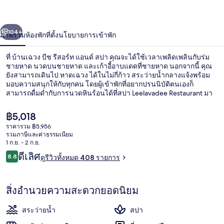
รีสอร์ท
่อน
ถัดไป
น้า
104+
ภาพรวม
ห้องพัก
ที่ตั้ง
นโยบายการเข้าพัก
แอนด์
สปา
ที่ บ้านเฉวง บีช รีสอร์ท แอนด์ สปา คุณจะได้ใช้เวลาเพลิดเพลินกับร่ม
ชายหาด นวดบนชายหาด และเก้าอี้อาบแดดที่ชายหาด นอกจากนี้ คุณ
ยังสามารถเดินไป หาดเฉวง ได้ในไม่กี่ก้าว สระว่ายน้ำกลางแจ้งพร้อม
มอบความสนุกให้กับทุกคน โดยผู้เข้าพักที่อยากปรนนิบัติตนเองก็
สามารถดื่มด่ำกับการนวดหินร้อนได้ที่สปา Leelavadee Restaurant มา
พร้อมริมชายหาด และให้บริการอาหารเช้า อาหารกลางวัน และอาหาร
เย็น ความน่าประทับใจเพิ่มเติม ได้แก่ บาร์ริมสระว่ายน้ำ ลานระเบียง
ราคา
฿5,018
และสวน
ปัจจุบัน
ราคารวม ฿5,956
฿5,018
รวมภาษีและค่าธรรมเนียม
สระว่ายน้ำกลางแจ้ง เปิด 7:30 น. ถึง 18:
1 ก.ย. - 2 ก.ย.
รีวิว
ดีเลิศ
8.8
ดูรีวิวทั้งหมด 408 รายการ
8.8 จาก 10
สิ่งอำนวยความสะดวกยอดนิยม
สระว่ายน้ำ
สปา