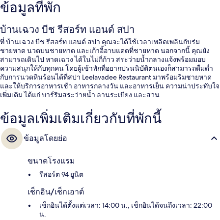
ข้อมูลที่พัก
บ้านเฉวง บีช รีสอร์ท แอนด์ สปา
ที่ บ้านเฉวง บีช รีสอร์ท แอนด์ สปา คุณจะได้ใช้เวลาเพลิดเพลินกับร่ม
ชายหาด นวดบนชายหาด และเก้าอี้อาบแดดที่ชายหาด นอกจากนี้ คุณยัง
สามารถเดินไป หาดเฉวง ได้ในไม่กี่ก้าว สระว่ายน้ำกลางแจ้งพร้อมมอบ
ความสนุกให้กับทุกคน โดยผู้เข้าพักที่อยากปรนนิบัติตนเองก็สามารถดื่มด่ำ
กับการนวดหินร้อนได้ที่สปา Leelavadee Restaurant มาพร้อมริมชายหาด
และให้บริการอาหารเช้า อาหารกลางวัน และอาหารเย็น ความน่าประทับใจ
เพิ่มเติม ได้แก่ บาร์ริมสระว่ายน้ำ ลานระเบียง และสวน
ข้อมูลเพิ่มเติมเกี่ยวกับที่พักนี้
ข้อมูลโดยย่อ
ขนาดโรงแรม
รีสอร์ต 94 ยูนิต
เช็กอิน/เช็กเอาต์
เช็กอินได้ตั้งแต่เวลา: 14:00 น., เช็กอินได้จนถึงเวลา: 22:00
น.