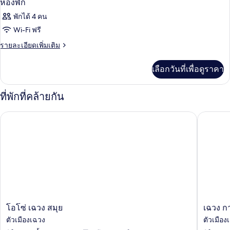
ห้องพัก
พักได้ 4 คน
Wi-Fi ฟรี
ราย
รายละเอียดเพิ่มเติม
ละเอียด
เพิ่ม
เลือกวันที่เพื่อดูราคา
เติม
เกี่ยว
กับ
ที่พักที่คล้ายกัน
ห้อง
พัก
โอโซ่ เฉวง สมุย
เฉวง การ์
โอ
เฉวง
โอโซ่ เฉวง สมุย
เฉวง กา
โซ่
การ์
ตัวเมืองเฉวง
ตัวเมือง
เฉวง
เด้น