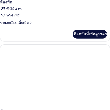
ห้องพัก
พักได้ 4 คน
Wi-Fi ฟรี
ราย
รายละเอียดเพิ่มเติม
ละเอียด
เพิ่ม
เลือกวันที่เพื่อดูราคา
เติม
เกี่ยว
กับ
ห้อง
พัก