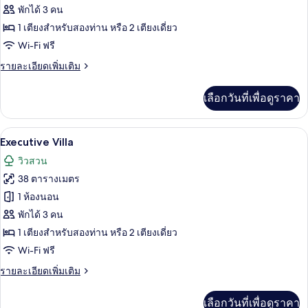
ห้อง
พักได้ 3 คน
1 เตียงสำหรับสองท่าน หรือ 2 เตียงเดี่ยว
ดี
Wi-Fi ฟรี
ลัก
ราย
รายละเอียดเพิ่มเติม
ซ์
ละเอียด
เพิ่ม
เลือกวันที่เพื่อดูราคา
เติม
เกี่ยว
กับ
Executive Villa | เครื่องนอนระดับพรีเมีย
เปิด
9
ห้อง
Executive Villa
ดี
ภาพถ่าย
วิวสวน
ลัก
ทั้งหมด
ซ์
38 ตารางเมตร
ของ
1 ห้องนอน
Executive
พักได้ 3 คน
Villa
1 เตียงสำหรับสองท่าน หรือ 2 เตียงเดี่ยว
Wi-Fi ฟรี
ราย
รายละเอียดเพิ่มเติม
ละเอียด
เพิ่ม
เลือกวันที่เพื่อดูราคา
เติม