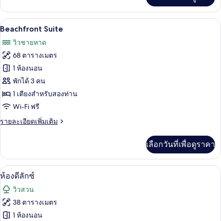
เติม
เกี่ยว
กับ
Beachfront Suite | เครื่องนอนระดับพรีเม
เปิด
12
Grand
Beachfront Suite
deluxe
ภาพถ่าย
วิวชายหาด
villa
ทั้งหมด
68 ตารางเมตร
ของ
1 ห้องนอน
Beachfront
พักได้ 3 คน
Suite
1 เตียงสำหรับสองท่าน
Wi-Fi ฟรี
ราย
รายละเอียดเพิ่มเติม
ละเอียด
เพิ่ม
เลือกวันที่เพื่อดูราคา
เติม
เกี่ยว
กับ
ห้องดีลักซ์ | เครื่องนอนระดับพรีเมียม, เ
เปิด
11
Beachfront
ห้องดีลักซ์
Suite
ภาพถ่าย
วิวสวน
ทั้งหมด
38 ตารางเมตร
ของ
1 ห้องนอน