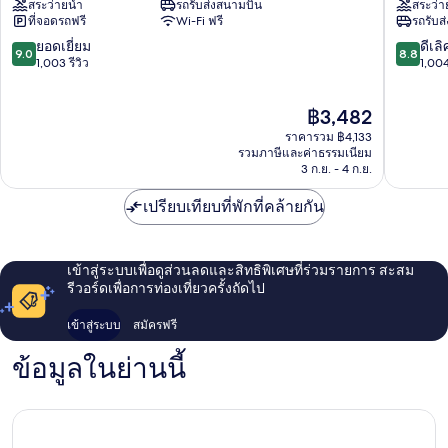
สระว่ายน้ำ
รถรับส่งสนามบิน
สระว่า
สมุย
บีช
ที่จอดรถฟรี
Wi-Fi ฟรี
รถรับส
ตัว
รีสอร์ท
เมือง
ตัว
9.0
8.8
ยอดเยี่ยม
ดีเลิ
9.0
8.8
เฉวง
เมือง
จาก
จาก
1,003 รีวิว
1,004
เฉวง
10,
10,
ยอด
ดี
ราคา
฿3,482
เยี่ยม,
เลิศ,
ปัจจุบัน
1,003
1,004
ราคารวม ฿4,133
คือ
รีวิว
รีวิว
รวมภาษีและค่าธรรมเนียม
฿3,482
3 ก.ย. - 4 ก.ย.
เปรียบเทียบที่พักที่คล้ายกัน
เข้าสู่ระบบเพื่อดูส่วนลดและสิทธิพิเศษที่ร่วมรายการ สะสม
รีวอร์ดเพื่อการท่องเที่ยวครั้งถัดไป
เข้าสู่ระบบ
สมัครฟรี
ข้อมูลในย่านนี้