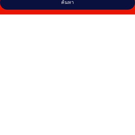
ค้นหา
คลัง
ภาพ
บ้าน
เฉวง
บีช