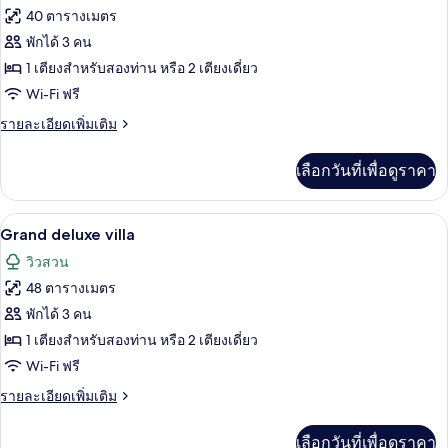
ทั้งหมด
40 ตารางเมตร
ของ
พักได้ 3 คน
ดี
1 เตียงสำหรับสองท่าน หรือ 2 เตียงเดี่ยว
Wi-Fi ฟรี
ลัก
ราย
รายละเอียดเพิ่มเติม
ซ์
ละเอียด
วิลล่า
เพิ่ม
เลือกวันที่เพื่อดูราคา
เติม
เกี่ยว
กับ
เครื่องนอนระดับพรีเมียม, เตียง Select C
เปิด
9
ดี
Grand deluxe villa
ลัก
ภาพถ่าย
วิวสวน
ซ์
ทั้งหมด
วิลล่า
48 ตารางเมตร
ของ
พักได้ 3 คน
Grand
1 เตียงสำหรับสองท่าน หรือ 2 เตียงเดี่ยว
deluxe
Wi-Fi ฟรี
villa
ราย
รายละเอียดเพิ่มเติม
ละเอียด
เพิ่ม
เลือกวันที่เพื่อดูราคา