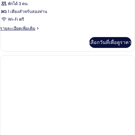
ห้อง
พักได้ 3 คน
1 เตียงสำหรับสองท่าน
เอ็ก
Wi-Fi ฟรี
เซก
ราย
รายละเอียดเพิ่มเติม
คิว
ละเอียด
ทีฟ
เพิ่ม
เลือกวันที่เพื่อดูราคา
เติม
เกี่ยว
กับ
ห้อง
เอ็ก
เซก
คิว
ทีฟ