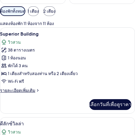
ตัว
ห้องพักทั้งหมด
1 เตียง
2 เตียง
กรอง
แสดงห้องพัก 11 ห้องจาก 11 ห้อง
ที่
Superior Building | เครื่องนอนระดับพรีเ
เปิด
มี
11
Superior Building
ให้
ภาพถ่าย
วิวสวน
สำหรับ
ทั้งหมด
38 ตารางเมตร
ห้อง
ของ
1 ห้องนอน
พัก
Superior
พักได้ 3 คน
Building
1 เตียงสำหรับสองท่าน หรือ 2 เตียงเดี่ยว
Wi-Fi ฟรี
ราย
รายละเอียดเพิ่มเติม
ละเอียด
เพิ่ม
เลือกวันที่เพื่อดูราคา
เติม
เกี่ยว
กับ
ดีลักซ์วิลล่า | เครื่องนอนระดับพรีเมียม, 
เปิด
7
Superior
ดีลักซ์วิลล่า
Building
ภาพถ่าย
วิวสวน