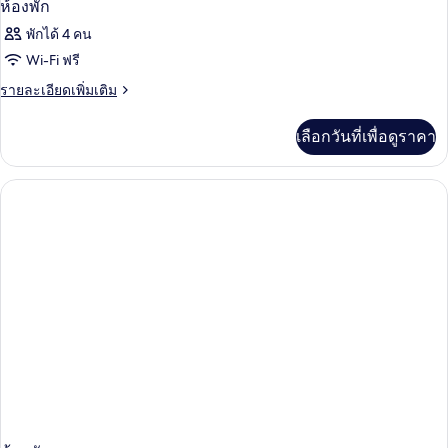
ห้องพัก
พักได้ 4 คน
Wi-Fi ฟรี
ราย
รายละเอียดเพิ่มเติม
ละเอียด
เพิ่ม
เลือกวันที่เพื่อดูราคา
เติม
เกี่ยว
กับ
ห้อง
พัก