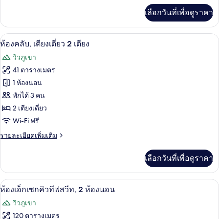
ไซส์
เพิ่ม
เลือกวันที่เพื่อดูราคา
เติม
1
เกี่ยว
เตียง
กับ
1 ห้องนอน, เครื่องนอนระดับพรีเมียม, ผ้
เปิด
7
ห้อง
ห้องคลับ, เตียงเดี่ยว 2 เตียง
คลับ,
ภาพถ่าย
วิวภูเขา
เตียง
ทั้งหมด
คิง
41 ตารางเมตร
ไซส์
ของ
1 ห้องนอน
1
เตียง
ห้อง
พักได้ 3 คน
2 เตียงเดี่ยว
คลับ,
Wi-Fi ฟรี
เตียง
ราย
รายละเอียดเพิ่มเติม
เดี่ยว
ละเอียด
2
เพิ่ม
เลือกวันที่เพื่อดูราคา
เติม
เตียง
เกี่ยว
กับ
1 ห้องนอน, เครื่องนอนระดับพรีเมียม, ผ้
เปิด
7
ห้อง
ห้องเอ็กเซกคิวทีฟสวีท, 2 ห้องนอน
คลับ,
ภาพถ่าย
วิวภูเขา
เตียง
ทั้งหมด
เดี่ยว
120 ตารางเมตร