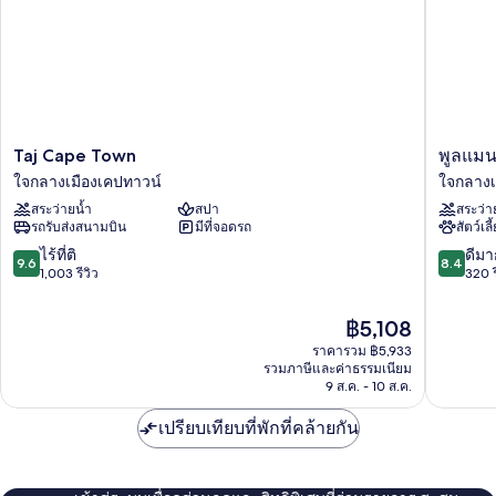
2
เตียง,
วิว
ภูเขา
Taj
พูล
Taj Cape Town
พูลแมน 
Cape
แมน
ใจกลางเมืองเคปทาวน์
ใจกลางเ
Town
เคป
สระว่ายน้ำ
สปา
สระว่า
ใจ
ทาวน์
รถรับส่งสนามบิน
มีที่จอดรถ
สัตว์เลี
กลาง
ซิตี้
เมือง
เซนเตอร
9.6
8.4
ไร้ที่ติ
ดีมา
9.6
8.4
เคป
ใจ
จาก
จาก
1,003 รีวิว
320 ร
ทาวน์
กลาง
10,
10,
เมือง
ไร้
ดี
ราคา
฿5,108
เคป
ที่
มาก,
ปัจจุบัน
ราคารวม ฿5,933
ทาวน์
ติ,
320
คือ
รวมภาษีและค่าธรรมเนียม
1,003
รีวิว
฿5,108
9 ส.ค. - 10 ส.ค.
รีวิว
เปรียบเทียบที่พักที่คล้ายกัน