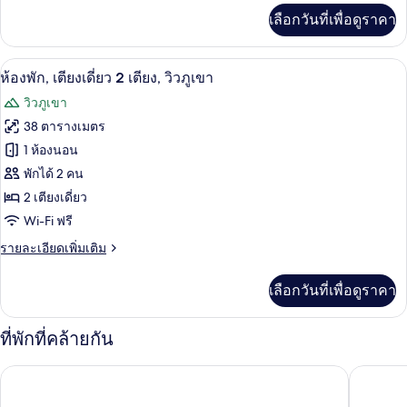
ไซส์
เพิ่ม
เลือกวันที่เพื่อดูราคา
เติม
1
เกี่ยว
เตียง,
กับ
ห้องพัก, เตียงเดี่ยว 2 เตียง, วิวภูเขา |
เปิด
9
ห้อง
ห้องพัก, เตียงเดี่ยว 2 เตียง, วิวภูเขา
วิว
พัก,
ภาพถ่าย
วิวภูเขา
เตียง
ภูเขา
ทั้งหมด
คิง
38 ตารางเมตร
ไซส์
ของ
1 ห้องนอน
1
เตียง,
ห้อง
พักได้ 2 คน
วิว
2 เตียงเดี่ยว
พัก,
ภูเขา
Wi-Fi ฟรี
เตียง
ราย
รายละเอียดเพิ่มเติม
เดี่ยว
ละเอียด
2
เพิ่ม
เลือกวันที่เพื่อดูราคา
เติม
เตียง,
เกี่ยว
วิว
กับ
ที่พักที่คล้ายกัน
ห้อง
ภูเขา
พัก,
Taj Cape Town
พูลแมน เค
เตียง
เดี่ยว