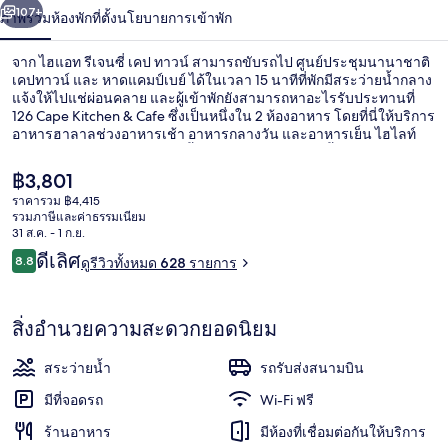
น้า
107+
ภาพรวม
ห้องพัก
ที่ตั้ง
นโยบายการเข้าพัก
ซี่
เคป
จาก ไฮแอท รีเจนซี่ เคป ทาวน์ สามารถขับรถไป ศูนย์ประชุมนานาชาติ
เคปทาวน์ และ หาดแคมป์เบย์ ได้ในเวลา 15 นาทีที่พักมีสระว่ายน้ำกลาง
ทาวน์
แจ้งให้ไปแช่ผ่อนคลาย และผู้เข้าพักยังสามารถหาอะไรรับประทานที่
126 Cape Kitchen & Cafe ซึ่งเป็นหนึ่งใน 2 ห้องอาหาร โดยที่นี่ให้บริการ
อาหารฮาลาลช่วงอาหารเช้า อาหารกลางวัน และอาหารเย็น ไฮไลท์
เพิ่มเติมในโรงแรมสุดหรูแห่งนี้ ได้แก่ บาร์ริมสระว่ายน้ำ ฟิตเนส 24 ชม.
และฟิตเนส นักเดินทางหลายคนถูกใจพนักงาน
ราคา
฿3,801
ปัจจุบัน
ราคารวม ฿4,415
฿3,801
รวมภาษีและค่าธรรมเนียม
ล็อบบี้
31 ส.ค. - 1 ก.ย.
รีวิว
ดีเลิศ
8.8
ดูรีวิวทั้งหมด 628 รายการ
8.8 จาก 10
สิ่งอำนวยความสะดวกยอดนิยม
สระว่ายน้ำ
รถรับส่งสนามบิน
มีที่จอดรถ
Wi-Fi ฟรี
ร้านอาหาร
มีห้องที่เชื่อมต่อกันให้บริการ