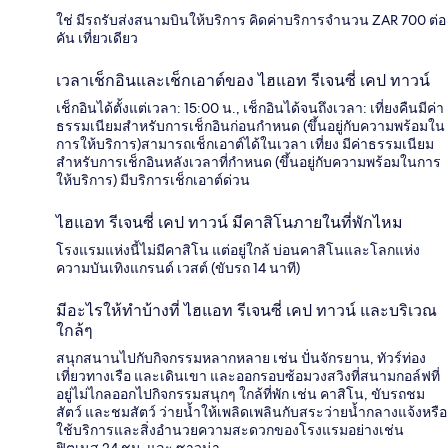
ใช่ มีรถรับส่งสนามบินให้บริการ คิดค่าบริการจำนวน ZAR 700 ต่อ
คัน เที่ยวเดียว
เวลาเช็กอินและเช็กเอาต์ของ ไฮแอท รีเจนซี่ เคป ทาวน์
เช็กอินได้ตั้งแต่เวลา: 15:00 น., เช็กอินได้จนถึงเวลา: เที่ยงคืนมีค่า
ธรรมเนียมสำหรับการเช็กอินก่อนกำหนด (ขึ้นอยู่กับความพร้อมใน
การให้บริการ)สามารถเช็กเอาต์ได้ในเวลา เที่ยง มีค่าธรรมเนียม
สำหรับการเช็กอินหลังเวลาที่กำหนด (ขึ้นอยู่กับความพร้อมในการ
ให้บริการ) มีบริการเช็กเอาต์ด่วน
ไฮแอท รีเจนซี่ เคป ทาวน์ มีคาสิโนภายในที่พักไหม
โรงแรมแห่งนี้ไม่มีคาสิโน แต่อยู่ใกล้ บ่อนคาสิโนและโลกแห่ง
ความบันเทิงแกรนด์ เวสต์ (ขับรถ 14 นาที)
มีอะไรให้ทำบ้างที่ ไฮแอท รีเจนซี่ เคป ทาวน์ และบริเวณ
ใกล้ๆ
สนุกสนานไปกับกิจกรรมหลากหลาย เช่น ปั่นจักรยาน, ทัวร์ท่อง
เที่ยวทางเรือ และเดินเขา และออกรอบซ้อมวงสวิงที่สนามกอล์ฟที่
อยู่ไม่ไกลออกไปกิจกรรมสนุกๆ ใกล้ที่พัก เช่น คาสิโน, ขับรถชม
สัตว์ และชมสัตว์ ว่ายน้ำให้เพลิดเพลินกับสระว่ายน้ำกลางแจ้งหรือ
ใช้บริการและสิ่งอำนวยความสะดวกของโรงแรมอย่างเช่น
ฟิตเนส 24 ชม. และ ซาวน่า