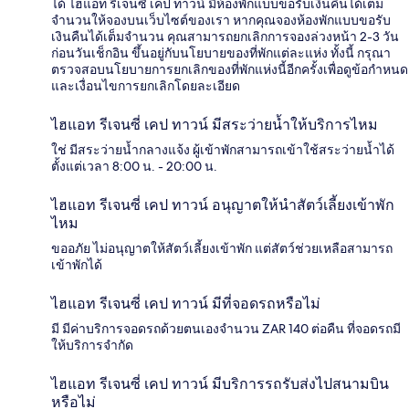
ได้ ไฮแอท รีเจนซี่ เคป ทาวน์ มีห้องพักแบบขอรับเงินคืนได้เต็ม
จำนวนให้จองบนเว็บไซต์ของเรา หากคุณจองห้องพักแบบขอรับ
เงินคืนได้เต็มจำนวน คุณสามารถยกเลิกการจองล่วงหน้า 2-3 วัน
ก่อนวันเช็กอิน ขึ้นอยู่กับนโยบายของที่พักแต่ละแห่ง ทั้งนี้ กรุณา
ตรวจสอบนโยบายการยกเลิกของที่พักแห่งนี้อีกครั้งเพื่อดูข้อกำหนด
และเงื่อนไขการยกเลิกโดยละเอียด
ไฮแอท รีเจนซี่ เคป ทาวน์ มีสระว่ายน้ำให้บริการไหม
ใช่ มีสระว่ายน้ำกลางแจ้ง ผู้เข้าพักสามารถเข้าใช้สระว่ายน้ำได้
ตั้งแต่เวลา 8:00 น. - 20:00 น.
ไฮแอท รีเจนซี่ เคป ทาวน์ อนุญาตให้นำสัตว์เลี้ยงเข้าพัก
ไหม
ขออภัย ไม่อนุญาตให้สัตว์เลี้ยงเข้าพัก แต่สัตว์ช่วยเหลือสามารถ
เข้าพักได้
ไฮแอท รีเจนซี่ เคป ทาวน์ มีที่จอดรถหรือไม่
มี มีค่าบริการจอดรถด้วยตนเองจำนวน ZAR 140 ต่อคืน ที่จอดรถมี
ให้บริการจำกัด
ไฮแอท รีเจนซี่ เคป ทาวน์ มีบริการรถรับส่งไปสนามบิน
หรือไม่