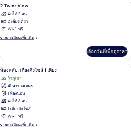
1 ห้องนอน, เครื่องนอนระดับพรีเมียม, ผ้
เปิด
9
2
2 Twins View
Twin
ภาพถ่าย
พักได้ 2 คน
Club
ทั้งหมด
2 เตียงเดี่ยว
ของ
Wi-Fi ฟรี
2
ราย
รายละเอียดเพิ่มเติม
Twins
ละเอียด
เพิ่ม
View
เลือกวันที่เพื่อดูราคา
เติม
เกี่ยว
กับ
1 ห้องนอน, เครื่องนอนระดับพรีเมียม, ผ้
เปิด
9
2
ห้องคลับ, เตียงคิงไซส์ 1 เตียง
Twins
ภาพถ่าย
วิวภูเขา
View
ทั้งหมด
41 ตารางเมตร
ของ
1 ห้องนอน
ห้อง
พักได้ 3 คน
1 เตียงคิงไซส์
คลับ,
Wi-Fi ฟรี
เตียง
ราย
รายละเอียดเพิ่มเติม
คิง
ละเอียด