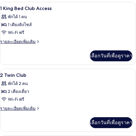
1 ห้องนอน, เครื่องนอนระดับพรีเมียม, ผ้
เปิด
มี
11
1 King Bed Club Access
ให้
ภาพถ่าย
พักได้ 1 คน
สำหรับ
ทั้งหมด
1 เตียงคิงไซส์
ห้อง
ของ
Wi-Fi ฟรี
พัก
1
ราย
รายละเอียดเพิ่มเติม
King
ละเอียด
เพิ่ม
Bed
เลือกวันที่เพื่อดูราคา
เติม
Club
เกี่ยว
Access
กับ
1 ห้องนอน, เครื่องนอนระดับพรีเมียม, ผ้
เปิด
9
1
2 Twin Club
King
ภาพถ่าย
พักได้ 2 คน
Bed
ทั้งหมด
Club
2 เตียงเดี่ยว
Access
ของ
Wi-Fi ฟรี
2
ราย
รายละเอียดเพิ่มเติม
Twin
ละเอียด
เพิ่ม
Club
เลือกวันที่เพื่อดูราคา
เติม
เกี่ยว
กับ