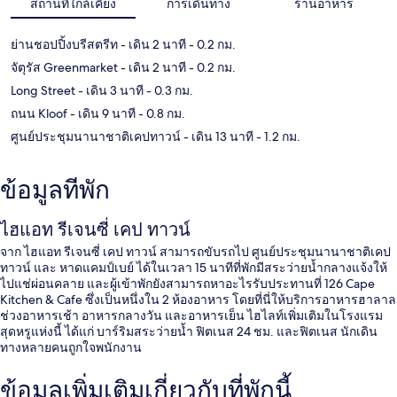
สถานที่ใกล้เคียง
การเดินทาง
ร้านอาหาร
ย่านชอปปิ้งบรีสตรีท
- เดิน 2 นาที
- 0.2 กม.
จัตุรัส Greenmarket
- เดิน 2 นาที
- 0.2 กม.
Long Street
- เดิน 3 นาที
- 0.3 กม.
ถนน Kloof
- เดิน 9 นาที
- 0.8 กม.
ศูนย์ประชุมนานาชาติเคปทาวน์
- เดิน 13 นาที
- 1.2 กม.
ข้อมูลที่พัก
ไฮแอท รีเจนซี่ เคป ทาวน์
จาก ไฮแอท รีเจนซี่ เคป ทาวน์ สามารถขับรถไป ศูนย์ประชุมนานาชาติเคป
ทาวน์ และ หาดแคมป์เบย์ ได้ในเวลา 15 นาทีที่พักมีสระว่ายน้ำกลางแจ้งให้
ไปแช่ผ่อนคลาย และผู้เข้าพักยังสามารถหาอะไรรับประทานที่ 126 Cape
Kitchen & Cafe ซึ่งเป็นหนึ่งใน 2 ห้องอาหาร โดยที่นี่ให้บริการอาหารฮาลาล
ช่วงอาหารเช้า อาหารกลางวัน และอาหารเย็น ไฮไลท์เพิ่มเติมในโรงแรม
สุดหรูแห่งนี้ ได้แก่ บาร์ริมสระว่ายน้ำ ฟิตเนส 24 ชม. และฟิตเนส นักเดิน
ทางหลายคนถูกใจพนักงาน
ข้อมูลเพิ่มเติมเกี่ยวกับที่พักนี้