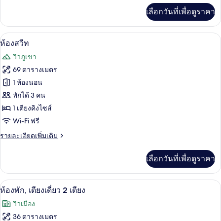
ไซส์
เพิ่ม
เลือกวันที่เพื่อดูราคา
เติม
1
เกี่ยว
เตียง
กับ
ห้องสวีท | 1 ห้องนอน, เครื่องนอนระดับพร
เปิด
16
ห้อง
ห้องสวีท
พัก,
ภาพถ่าย
วิวภูเขา
เตียง
ทั้งหมด
คิง
69 ตารางเมตร
ไซส์
ของ
1 ห้องนอน
1
เตียง
ห้อง
พักได้ 3 คน
1 เตียงคิงไซส์
สวีท
Wi-Fi ฟรี
ราย
รายละเอียดเพิ่มเติม
ละเอียด
เพิ่ม
เลือกวันที่เพื่อดูราคา
เติม
เกี่ยว
กับ
วิวจากห้องพัก
เปิด
7
ห้อง
ห้องพัก, เตียงเดี่ยว 2 เตียง
สวี
ภาพถ่าย
วิวเมือง
ท
ทั้งหมด
36 ตารางเมตร