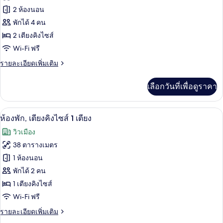
2
ของ
2 ห้องนอน
เตียง
ห้อง
พักได้ 4 คน
2 เตียงคิงไซส์
เอ็ก
Wi-Fi ฟรี
เซก
ราย
รายละเอียดเพิ่มเติม
คิว
ละเอียด
ทีฟ
เพิ่ม
เลือกวันที่เพื่อดูราคา
เติม
สวีท,
เกี่ยว
2
กับ
ห้องพัก, เตียงคิงไซส์ 1 เตียง | 1 ห้องนอ
เปิด
14
ห้อง
ห้องพัก, เตียงคิงไซส์ 1 เตียง
ห้อง
เอ็ก
ภาพถ่าย
วิวเมือง
เซก
นอน
ทั้งหมด
คิว
38 ตารางเมตร
ทีฟ
ของ
1 ห้องนอน
สวี
ท,
ห้อง
พักได้ 2 คน
2
1 เตียงคิงไซส์
พัก,
ห้อง
Wi-Fi ฟรี
นอน
เตียง
ราย
รายละเอียดเพิ่มเติม
คิง
ละเอียด