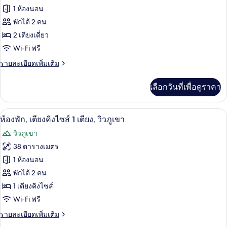
ของ
1 ห้องนอน
ห้อง
พักได้ 2 คน
2 เตียงเดี่ยว
พัก,
Wi-Fi ฟรี
เตียง
ราย
รายละเอียดเพิ่มเติม
เดี่ยว
ละเอียด
2
เพิ่ม
เลือกวันที่เพื่อดูราคา
เติม
เตียง
เกี่ยว
กับ
วิวจากห้องพัก
เปิด
7
ห้อง
ห้องพัก, เตียงคิงไซส์ 1 เตียง, วิวภูเขา
พัก,
ภาพถ่าย
วิวภูเขา
เตียง
ทั้งหมด
เดี่ยว
38 ตารางเมตร
2
ของ
1 ห้องนอน
เตียง
ห้อง
พักได้ 2 คน
1 เตียงคิงไซส์
พัก,
Wi-Fi ฟรี
เตียง
ราย
รายละเอียดเพิ่มเติม
คิง
ละเอียด