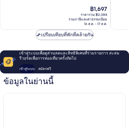
ไทร
Kuala
ไร้
ไร้
ราคา
฿1,697
แอง
Lumpur
ที่
ที่
ปัจจุบัน
เกิ้ล
ติ,
ติ,
ราคารวม ฿2,084
คือ
81
52
รวมภาษีและค่าธรรมเนียม
฿1,697
16 ส.ค. - 17 ส.ค.
รีวิว
รีวิว
เปรียบเทียบที่พักที่คล้ายกัน
เข้าสู่ระบบเพื่อดูส่วนลดและสิทธิพิเศษที่ร่วมรายการ สะสม
รีวอร์ดเพื่อการท่องเที่ยวครั้งถัดไป
เข้าสู่ระบบ
สมัครฟรี
ข้อมูลในย่านนี้