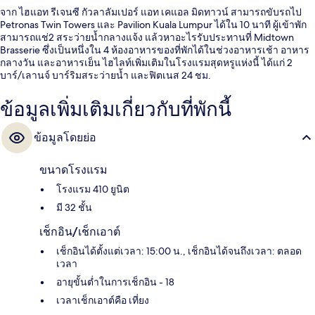
จาก ไฮแอท รีเจนซี กัวลาลัมเปอร์ แอท เคแอล มิดทาวน์ สามารถขับรถไป
Petronas Twin Towers และ Pavilion Kuala Lumpur ได้ใน 10 นาที ผู้เข้าพัก
สามารถแช่2 สระว่ายน้ำกลางแจ้ง แล้วหาอะไรรับประทานที่ Midtown
Brasserie ซึ่งเป็นหนึ่งใน 4 ห้องอาหารของที่พักได้ในช่วงอาหารเช้า อาหาร
กลางวัน และอาหารเย็น ไฮไลท์เพิ่มเติมในโรงแรมสุดหรูแห่งนี้ ได้แก่ 2
บาร์/เลานจ์ บาร์ริมสระว่ายน้ำ และฟิตเนส 24 ชม.
ข้อมูลเพิ่มเติมเกี่ยวกับที่พักนี้
ข้อมูลโดยย่อ
ขนาดโรงแรม
โรงแรม 410 ยูนิต
มี 32 ชั้น
เช็กอิน/เช็กเอาต์
เช็กอินได้ตั้งแต่เวลา: 15:00 น., เช็กอินได้จนถึงเวลา: ตลอด
เวลา
อายุขั้นต่ำในการเช็กอิน - 18
เวลาเช็กเอาต์คือ เที่ยง