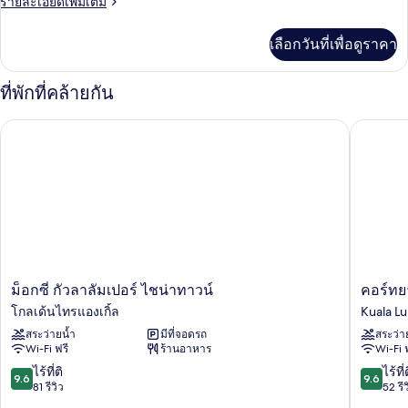
ราย
รายละเอียดเพิ่มเติม
เตียง
ละเอียด
คิง
เพิ่ม
เลือกวันที่เพื่อดูราคา
เติม
ไซส์
เกี่ยว
1
กับ
ที่พักที่คล้ายกัน
ห้อง
เตียง
พรีเมียร์
ม็อกซี่ กัวลาลัมเปอร์ ไชน่าทาวน์
คอร์ทยาร
(Regency
สวี
ท,
View)
เตียง
คิง
ไซส์
1
เตียง
(Regency
View)
ม็
คอร์
ม็อกซี่ กัวลาลัมเปอร์ ไชน่าทาวน์
คอร์ทยา
อก
ทยา
โกลเด้นไทรแองเกิ้ล
Kuala L
ซี่
ร์ด
สระว่ายน้ำ
มีที่จอดรถ
สระว่า
กัวลาลัมเปอร์
บาย
Wi-Fi ฟรี
ร้านอาหาร
Wi-Fi 
ไช
แมริ
น่า
ออท
9.6
9.6
ไร้ที่ติ
ไร้ที่
9.6
9.6
ทาวน์
กัวลาลัม
จาก
จาก
81 รีวิว
52 รีว
โกลเด้น
ใต้
10,
10,