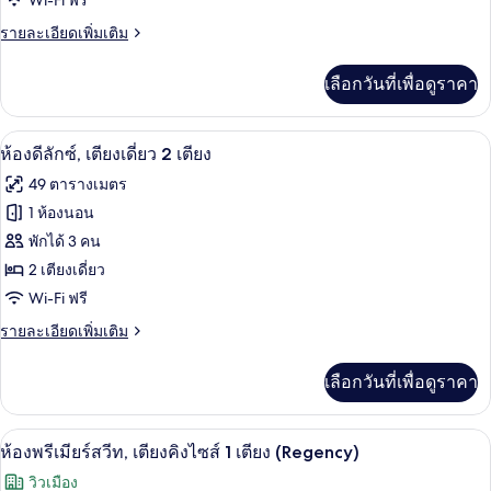
ห้อง
Wi-Fi ฟรี
ได้
คลับ
ดี
ราย
รายละเอียดเพิ่มเติม
เลา
ละเอียด
นจ์
ลัก
เพิ่ม
ได้
เลือกวันที่เพื่อดูราคา
เติม
ซ์,
เกี่ยว
เตียง
กับ
ผ้านวมขนเป็ด, มินิบาร์, ตู้นิรภัยในห้อง
เปิด
6
ห้อง
ห้องดีลักซ์, เตียงเดี่ยว 2 เตียง
เดี่ยว
ดี
ภาพถ่าย
49 ตารางเมตร
2
ลัก
ทั้งหมด
ซ์,
1 ห้องนอน
เตียง,
เตียง
ของ
พักได้ 3 คน
ใช้
เดี่ยว
2
ห้อง
2 เตียงเดี่ยว
คลับ
เตียง,
Wi-Fi ฟรี
ดี
ใช้
เลา
คลับ
ราย
รายละเอียดเพิ่มเติม
ลัก
นจ์
เลา
ละเอียด
ซ์,
นจ์
เพิ่ม
ได้
เลือกวันที่เพื่อดูราคา
ได้
เติม
เตียง
เกี่ยว
เดี่ยว
กับ
ห้องพรีเมียร์สวีท, เตียงคิงไซส์ 1 เตียง (
เปิด
9
ห้อง
ห้องพรีเมียร์สวีท, เตียงคิงไซส์ 1 เตียง (Regency)
2
ดี
ภาพถ่าย
วิวเมือง
เตียง
ลัก