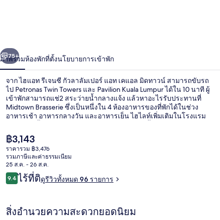
แอท
รีเจนซี
กัวลาลัมเปอร์
่อน
ถัดไป
น้า
75+
ภาพรวม
ห้องพัก
ที่ตั้ง
นโยบายการเข้าพัก
แอท
เค
จาก ไฮแอท รีเจนซี กัวลาลัมเปอร์ แอท เคแอล มิดทาวน์ สามารถขับรถ
ไป Petronas Twin Towers และ Pavilion Kuala Lumpur ได้ใน 10 นาที ผู้
แอล
เข้าพักสามารถแช่2 สระว่ายน้ำกลางแจ้ง แล้วหาอะไรรับประทานที่
Midtown Brasserie ซึ่งเป็นหนึ่งใน 4 ห้องอาหารของที่พักได้ในช่วง
อาหารเช้า อาหารกลางวัน และอาหารเย็น ไฮไลท์เพิ่มเติมในโรงแรม
มิด
สุดหรูแห่งนี้ ได้แก่ 2 บาร์/เลานจ์ บาร์ริมสระว่ายน้ำ และฟิตเนส 24 ชม.
ทาวน์
ราคา
฿3,143
ปัจจุบัน
ราคารวม ฿3,476
฿3,143
รวมภาษีและค่าธรรมเนียม
4 ห้องอาหาร, บริการอาหารเช้า อาหารก
25 ส.ค. - 26 ส.ค.
รีวิว
ไร้ที่ติ
9.4
ดูรีวิวทั้งหมด 96 รายการ
9.4 จาก 10
สิ่งอำนวยความสะดวกยอดนิยม