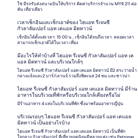
ใช่ มีรถรับส่งสนามบินให้บริการ คิดค่าบริการจำนวน MYR 211 ต่อ
คัน เที่ยวเดียว
เวลาเช็กอินและเช็กเอาต์ของ ไฮแอท รีเจนซี
กัวลาลัมเปอร์ แอท เคแอล มิดทาวน์
เช็กอินได้ตั้งแต่เวลา: 15:00 น., เช็กอินได้จนถึงเวลา: ตลอดเวลา
สามารถเช็กเอาต์ได้ในเวลา เที่ยง
มีอะไรให้ทำบ้างที่ ไฮแอท รีเจนซี กัวลาลัมเปอร์ แอท เค
แอล มิดทาวน์ และบริเวณใกล้ๆ
ไฮแอท รีเจนซี กัวลาลัมเปอร์ แอท เคแอล มิดทาวน์ มี2 สระว่ายน้ำ
กลางแจ้งและ2 บาร์/เลานจ์ รวมถึงฟิตเนส 24 ชม.และซาวน่า
ไฮแอท รีเจนซี กัวลาลัมเปอร์ แอท เคแอล มิดทาวน์ มีร้าน
อาหารในบริเวณที่พักหรือบริเวณใกล้เคียงหรือไม่
มีร้านอาหาร 4 แห่งในบริเวณที่พัก ซึ่งมาพร้อมอาหารญี่ปุ่น
บริเวณรอบๆ ไฮแอท รีเจนซี กัวลาลัมเปอร์ แอท เคแอล
มิดทาวน์ เป็นอย่างไรบ้าง
ไฮแอท รีเจนซี กัวลาลัมเปอร์ แอท เคแอล มิดทาวน์ เป็นที่พัก
ใจกลาง กัวลาลัมเปอร์ ที่เที่ยวยอดนิยมมีหลายแห่ง เช่น Petronas