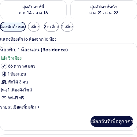
ตรวจสอบจำนวนห้องพักว่างในสุดสัปดาห์นี้ ส.ค. 14 - ส.ค. 16
ตรวจสอบจำนวนห้องพักว่างในสุดส
สุดสัปดาห์นี้
สุดสัปดาห์หน้า
ส.ค. 14 - ส.ค. 16
ส.ค. 21 - ส.ค. 23
ตัว
ห้องพักทั้งหมด
1 เตียง
3+ เตียง
2 เตียง
กรอง
แสดงห้องพัก 16 ห้องจาก 16 ห้อง
ที่
ห้องพัก, 1 ห้องนอน (Residence) | ผ้านวมข
เปิด
มี
8
ห้องพัก, 1 ห้องนอน (Residence)
ให้
ภาพถ่าย
วิวเมือง
สำหรับ
ทั้งหมด
66 ตารางเมตร
ห้อง
ของ
1 ห้องนอน
พัก
ห้อง
พักได้ 3 คน
1 เตียงคิงไซส์
พัก,
Wi-Fi ฟรี
1
ห้อง
ราย
รายละเอียดเพิ่มเติม
ละเอียด
นอน
เพิ่ม
เลือกวันที่เพื่อดูราคา
เติม
(Residence)
เกี่ยว
กับ