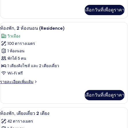
ละเอียด
ใช้
ลัก
เพิ่ม
เลา
คลับ
เลือกวันที่เพื่อดูราคา
เติม
ซ์,
เลา
นจ์
เกี่ยว
นจ์
เตียง
กับ
ได้
ได้
ห้องพัก, 2 ห้องนอน (Residence) | ครัวข
เปิด
8
ห้อง
ห้องพัก, 2 ห้องนอน (Residence)
คิง
ดี
ภาพถ่าย
วิวเมือง
ลัก
ไซส์
ทั้งหมด
ซ์,
100 ตารางเมตร
1
เตียง
ของ
1 ห้องนอน
เตียง
คิง
ไซส์
ห้อง
พักได้ 5 คน
1
1 เตียงคิงไซส์ และ 2 เตียงเดี่ยว
พัก,
เตียง
Wi-Fi ฟรี
2
ห้อง
ราย
รายละเอียดเพิ่มเติม
ละเอียด
นอน
เพิ่ม
เลือกวันที่เพื่อดูราคา
เติม
(Residence)
เกี่ยว
กับ
ผ้านวมขนเป็ด, มินิบาร์, ตู้นิรภัยในห้อง
เปิด
7
ห้อง
ห้องพัก, เตียงเดี่ยว 2 เตียง
พัก,
ภาพถ่าย
42 ตารางเมตร
2
ทั้งหมด
ห้อง