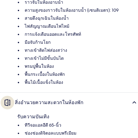
ราวจับในห้องอาบน้ำ
ความสูงของราวจับในห้องอาบน้ำ (เซนติเมตร): 109
สายดึงฉุกเฉินในห้องน้ำ
ไฟสัญญาณเตือนไฟไหม้
การแจ้งเตือนออดและโทรศัพท์
มือจับก้านโยก
ทางเข้าติดไฟส่องสว่าง
ทางเข้าไม่มีขั้นบันได
พรมปูพื้นในห้อง
พื้นกระเบื้องในห้องพัก
พื้นไม้เนื้อแข็งในห้อง
สิ่งอำนวยความสะดวกในห้องพัก
รับความบันเทิง
ทีวีจอแอลอีดี 65-นิ้ว
ช่องช่องดิจิตอลแบบพรีเมียม