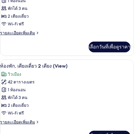
1 ห้องนอน
นอน
ของ
พักได้ 3 คน
(Residence)
ห้อง
2 เตียงเดี่ยว
Wi-Fi ฟรี
พัก,
ราย
รายละเอียดเพิ่มเติม
เตียง
ละเอียด
เดี่ยว
เพิ่ม
เลือกวันที่เพื่อดูราคา
เติม
2
เกี่ยว
เตียง
กับ
ผ้านวมขนเป็ด, มินิบาร์, ตู้นิรภัยในห้อง
เปิด
6
ห้อง
ห้องพัก, เตียงเดี่ยว 2 เตียง (View)
พัก,
ภาพถ่าย
วิวเมือง
เตียง
ทั้งหมด
เดี่ยว
42 ตารางเมตร
2
ของ
1 ห้องนอน
เตียง
ห้อง
พักได้ 3 คน
2 เตียงเดี่ยว
พัก,
Wi-Fi ฟรี
เตียง
ราย
รายละเอียดเพิ่มเติม
เดี่ยว
ละเอียด
2
เพิ่ม