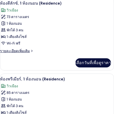
ห้องดีลักซ์, 1 ห้องนอน (Residence) | ค
เปิด
8
ห้อง
ห้องดีลักซ์, 1 ห้องนอน (Residence)
พัก,
ภาพถ่าย
วิวเมือง
1
ทั้งหมด
ห้อง
73 ตารางเมตร
นอน
ของ
1 ห้องนอน
(Residence)
ห้อง
พักได้ 3 คน
1 เตียงคิงไซส์
ดี
Wi-Fi ฟรี
ลัก
ราย
รายละเอียดเพิ่มเติม
ซ์,
ละเอียด
1
เพิ่ม
เลือกวันที่เพื่อดูราคา
เติม
ห้อง
เกี่ยว
นอน
กับ
ผ้านวมขนเป็ด, มินิบาร์, ตู้นิรภัยในห้อง
เปิด
8
ห้อง
ห้องพรีเมียร์, 1 ห้องนอน (Residence)
(Residence)
ดี
ภาพถ่าย
วิวเมือง
ลัก
ทั้งหมด
ซ์,
85 ตารางเมตร
1
ของ
1 ห้องนอน
ห้อง
นอน
ห้อง
พักได้ 3 คน
(Residence)
1 เตียงคิงไซส์
พรีเมียร์,