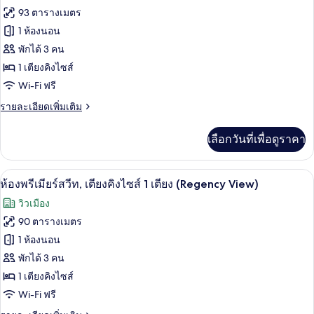
ทั้งหมด
ซ์,
93 ตารางเมตร
เตียง
ของ
1 ห้องนอน
เดี่ยว
2
ห้อง
พักได้ 3 คน
เตียง
1 เตียงคิงไซส์
พรีเมียร์
Wi-Fi ฟรี
สวีท,
ราย
รายละเอียดเพิ่มเติม
เตียง
ละเอียด
คิง
เพิ่ม
เลือกวันที่เพื่อดูราคา
เติม
ไซส์
เกี่ยว
1
กับ
ผ้านวมขนเป็ด, มินิบาร์, ตู้นิรภัยในห้อง
เปิด
9
ห้อง
ห้องพรีเมียร์สวีท, เตียงคิงไซส์ 1 เตียง (Regency View)
เตียง
พรีเมียร์
ภาพถ่าย
วิวเมือง
(Regency)
สวี
ทั้งหมด
ท,
90 ตารางเมตร
เตียง
ของ
1 ห้องนอน
คิง
ไซส์
ห้อง
พักได้ 3 คน
1
1 เตียงคิงไซส์
พรีเมียร์
เตียง
Wi-Fi ฟรี
(Regency)
สวีท,