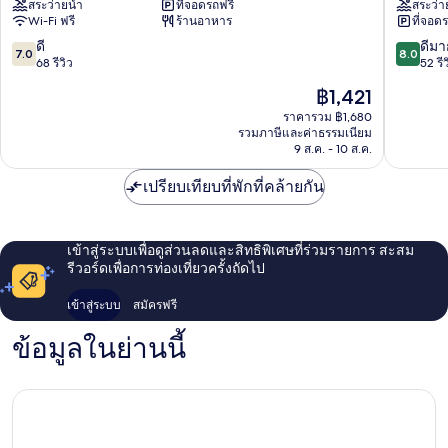
สระว่ายน้ำ
ที่จอดรถฟรี
สระว่า
จอม
ราด้
Wi-Fi ฟรี
ร้านอาหาร
ที่จอด
เทียน
า
พัทยา
พัทยา
7.0
8.0
ดี
ดีมา
7.0
8.0
จอม
นา
จาก
จาก
68 รีวิว
52 รีว
เทียน
จอม
10,
10,
ราคา
฿1,421
เทียน
ดี,
ดี
ปัจจุบัน
68
มาก,
ราคารวม ฿1,680
คือ
รวมภาษีและค่าธรรมเนียม
รีวิว
52
฿1,421
9 ส.ค. - 10 ส.ค.
รีวิว
เปรียบเทียบที่พักที่คล้ายกัน
เข้าสู่ระบบเพื่อดูส่วนลดและสิทธิพิเศษที่ร่วมรายการ สะสม
รีวอร์ดเพื่อการท่องเที่ยวครั้งถัดไป
เข้าสู่ระบบ
สมัครฟรี
ข้อมูลในย่านนี้