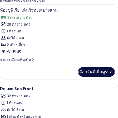
แสดงห้องพัก 7 ห้องจาก 7 ห้อง
ที่
มินิบาร์, ตู้นิรภัยในห้องพัก, โต๊ะทำงาน, 
เปิด
มี
23
ห้องซูพีเรีย, เห็นวิวทะเลบางส่วน
ให้
ภาพถ่าย
วิวทะเลบางส่วน
สำหรับ
ทั้งหมด
28 ตารางเมตร
ห้อง
ของ
1 ห้องนอน
พัก
ห้อง
พักได้ 3 คน
2 เตียงเดี่ยว
ซู
Wi-Fi ฟรี
พี
ราย
รายละเอียดเพิ่มเติม
เรีย,
ละเอียด
เห็น
เพิ่ม
เลือกวันที่เพื่อดูราคา
เติม
วิว
เกี่ยว
กับ
ทะเล
Deluxe Sea Front | มินิบาร์, ตู้นิรภัยใน
เปิด
16
ห้อง
Deluxe Sea Front
บาง
ซู
ภาพถ่าย
32 ตารางเมตร
พี
ส่วน
ทั้งหมด
เรีย,
1 ห้องนอน
เห็น
ของ
พักได้ 3 คน
วิว
Deluxe
ทะเล
1 เตียงสำหรับสองท่าน