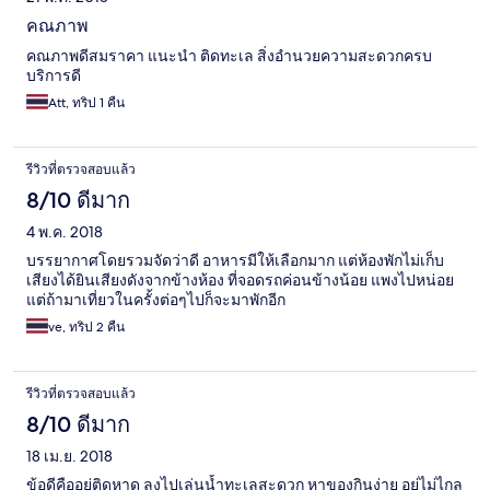
คณภาพ
คณภาพดีสมราคา แนะนำ ติดทะเล สิ่งอำนวยความสะดวกครบ
บริการดี
Att, ทริป 1 คืน
รีวิวที่ตรวจสอบแล้ว
8/10 ดีมาก
4 พ.ค. 2018
บรรยากาศโดยรวมจัดว่าดี อาหารมีให้เลือกมาก แต่ห้องพักไม่เก็บ
เสียงได้ยินเสียงดังจากข้างห้อง ที่จอดรถค่อนข้างน้อย แพงไปหน่อย
แต่ถ้ามาเที่ยวในครั้งต่อๆไปก็จะมาพักอีก
ve, ทริป 2 คืน
รีวิวที่ตรวจสอบแล้ว
8/10 ดีมาก
18 เม.ย. 2018
ข้อดีคืออยู่ติดหาด ลงไปเล่นน้ำทะเลสะดวก หาของกินง่าย อยู่ไม่ไกล