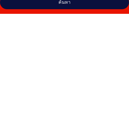
ค้นหา
คลัง
ภาพ
ซี
บรีซ
จอม