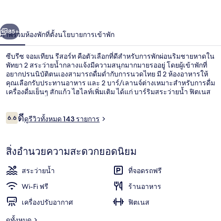
เทียน
่อน
ถัดไป
น้า
85+
ภาพรวม
ห้องพัก
ที่ตั้ง
นโยบายการเข้าพัก
รีสอร์ท
ซีบรีซ จอมเทียน รีสอร์ท คือตัวเลือกที่ดีสำหรับการพักผ่อนริมชายหาดใน
พัทยา 2 สระว่ายน้ำกลางแจ้งมีความสนุกมากมายรออยู่ โดยผู้เข้าพักที่
อยากปรนนิบัติตนเองสามารถดื่มด่ำกับการนวดไทย มี 2 ห้องอาหารให้
คุณเลือกรับประทานอาหาร และ 2 บาร์/เลานจ์ต่างเหมาะสำหรับการดื่ม
เครื่องดื่มเย็นๆ สักแก้ว ไฮไลท์เพิ่มเติม ได้แก่ บาร์ริมสระว่ายน้ำ ฟิตเนส
และสระว่ายน้ำสำหรับเด็ก
รีวิว
ดี
6.6
ดูรีวิวทั้งหมด 143 รายการ
6.6 จาก 10
ด้านหน้าที่พัก
สิ่งอำนวยความสะดวกยอดนิยม
สระว่ายน้ำ
ที่จอดรถฟรี
Wi-Fi ฟรี
ร้านอาหาร
เครื่องปรับอากาศ
ฟิตเนส
ดูทั้งหมด