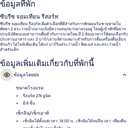
ข้อมูลที่พัก
ซีบรีซ จอมเทียน รีสอร์ท
ซีบรีซ จอมเทียน รีสอร์ท คือตัวเลือกที่ดีสำหรับการพักผ่อนริมชายหาดใน
พัทยา 2 สระว่ายน้ำกลางแจ้งมีความสนุกมากมายรออยู่ โดยผู้เข้าพักที่อยาก
ปรนนิบัติตนเองสามารถดื่มด่ำกับการนวดไทย มี 2 ห้องอาหารให้คุณเลือกรับ
ประทานอาหาร และ 2 บาร์/เลานจ์ต่างเหมาะสำหรับการดื่มเครื่องดื่มเย็นๆ
สักแก้ว ไฮไลท์เพิ่มเติม ได้แก่ บาร์ริมสระว่ายน้ำ ฟิตเนส และสระว่ายน้ำ
สำหรับเด็ก
ข้อมูลเพิ่มเติมเกี่ยวกับที่พักนี้
ข้อมูลโดยย่อ
ขนาดโรงแรม
รีสอร์ต 276 ยูนิต
มี 8 ชั้น
เช็กอิน/เช็กเอาต์
เช็กอินได้ตั้งแต่เวลา: 14:00 น., เช็กอินได้จนถึงเวลา: เที่ยงคืน