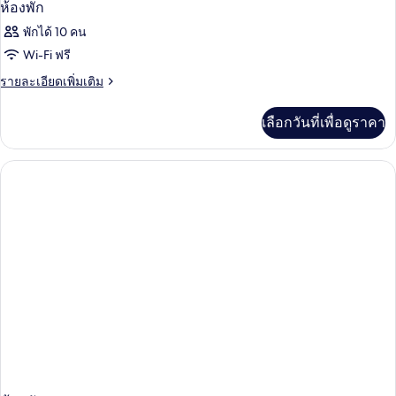
ห้องพัก
พักได้ 10 คน
Wi-Fi ฟรี
ราย
รายละเอียดเพิ่มเติม
ละเอียด
เพิ่ม
เลือกวันที่เพื่อดูราคา
เติม
เกี่ยว
กับ
ห้อง
พัก