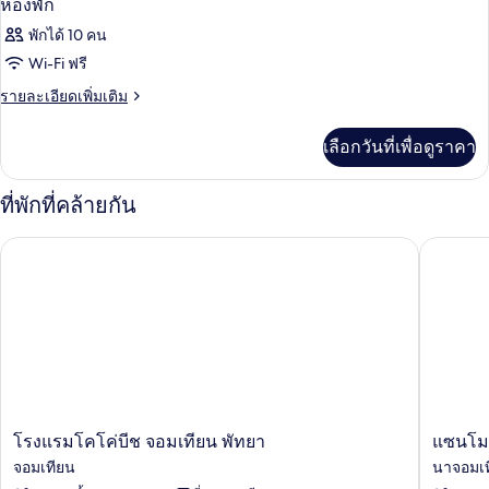
ห้องพัก
พักได้ 10 คน
Wi-Fi ฟรี
ราย
รายละเอียดเพิ่มเติม
ละเอียด
เพิ่ม
เลือกวันที่เพื่อดูราคา
เติม
เกี่ยว
กับ
ที่พักที่คล้ายกัน
ห้อง
พัก
โรงแรมโคโค่บีช จอมเทียน พัทยา
แซนโมรา
โรงแรม
แซ
โรงแรมโคโค่บีช จอมเทียน พัทยา
แซนโมร
โค
น
จอมเทียน
นาจอมเ
โค่บีช
โม