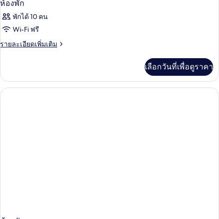
ห้องพัก
พักได้ 10 คน
Wi-Fi ฟรี
ราย
รายละเอียดเพิ่มเติม
ละเอียด
เพิ่ม
เลือกวันที่เพื่อดูราคา
เติม
เกี่ยว
กับ
ห้อง
พัก