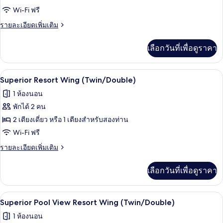
บาง
Sea
Wi-Fi ฟรี
ส่วน
Front
ราย
รายละเอียดเพิ่มเติม
ละเอียด
เพิ่ม
เลือกวันที่เพื่อดูราคา
เติม
เกี่ยว
กับ
มินิบาร์, ตู้นิรภัยในห้องพัก, โต๊ะทำงาน, 
เปิด
13
Deluxe
Superior Resort Wing (Twin/Double)
Sea
ภาพถ่าย
1 ห้องนอน
Front
ทั้งหมด
พักได้ 2 คน
ของ
2 เตียงเดี่ยว หรือ 1 เตียงสำหรับสองท่าน
Superior
Wi-Fi ฟรี
Resort
ราย
รายละเอียดเพิ่มเติม
Wing
ละเอียด
เพิ่ม
(Twin/Double)
เลือกวันที่เพื่อดูราคา
เติม
เกี่ยว
กับ
มินิบาร์, ตู้นิรภัยในห้องพัก, โต๊ะทำงาน, 
เปิด
13
Superior
Superior Pool View Resort Wing (Twin/Double)
Resort
ภาพถ่าย
1 ห้องนอน
Wing