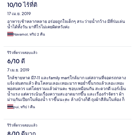
10/10 ไร้ที่ติ
17 เม.ย. 2019
อาหารเช้าหลากหลาย​ อร่อยถูกใจเด็กๆ​ สระว่ายน้ำกว้าง​ มีที่ร่มเล่น
น้ำได้ทั้งวัน​ มาทีไรไม่เคยผิดหวังค่ะ
Navamol, ทริป 2 คืน
รีวิวที่ตรวจสอบแล้ว
6/10 ดี
7 เม.ย. 2019
ใกล้ชายหาด มี7-11 และfamily martใกล้มาก แต่สถานที่จอดรถกลาง
แจ้ง ฝนตกแล้ว ดินโคลนเลอะเทอะมาก พอย่ำขึ้นรถแล้วเลอะเทอะ
พอสมควร แต่โดยรวมแล้วผ่านคะ ชอบเหมือนกัน สะดวกดี แอร์เย็น
น้ำแรง แต่ควรเน้นเรื่องความสะอาดมากขึ้น และเรื่องกำจัดรา ผ้า
ม่านกันเปียกในห้องน้ำ ราขึ้นนะคะ ล้างบ้างก็ดี ถุงผ้าสีส้มในห้อง ก็
ราขึ้นเหมือนกัน เข้าใจว่าน่าจะชื้นเกิน ช่องทีวีมีไม่ชัดหลายช่อง
pui, ทริป 1 คืน
ปรับสัญญาณให้ชัดขึ้นจะปลื้มมาก
รีวิวที่ตรวจสอบแล้ว
8/10 ดีมาก