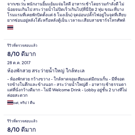
จากเซเว่น พนักงานยิ้มแย้มแจ่มใสดี อาหารเช้าโดยรวมกำลังดี ไม่
น้อยจนเกินไป สระว่ายน้ำไม่ปิดเร็วเกินไป(ที่นี่ปิด 2 ทุ่ม ขณะที่บาง
โรมแรมที่เคยพักปิดตั้งแต่ 6 โมงเย็น) จุดอ่อนปลั๊กไฟอยู่ในจุดที่เสียบ
ยากซ่อนอยู่หลังโต๊ะหรือหลังตู้เย็น เวลาจะเสียบสายชาร์จโทรศัพท์
หรือNotebookทำได้ลำบาก และควรเพิ่มจุดล้างเท้าก่อนเข้า
โรงแรมให้กับลูกค้าที่กลับจากเล่นน้ำทะเล ส่วนห้องทานอาหารเช้า
ควรเปลี่ยนวัสดุที่ใช้ปูโต๊ะ เนื่องจากแผ่นไม้ไผ่สานที่ใช้มักจะมีเศษ
อาหารของคนที่ทานก่อนหน้าติดอยู่ ซึ่งจะเช็ดออกได้ไม่หมด อาจจะ
รีวิวที่ตรวจสอบแล้ว
ไปเลอะมือของคนที่มานั่งทานต่อ
8/10 ดีมาก
28 ต.ค. 2017
ห้องพักสวย สระว่ายน้ำใหญ่ ใกล้ทะเล
- ห้องพักสวย กว้างขวาง - ใกล้หาดจอมเทียนแต่มีถนนกั้น - มีที่จอด
รถข้างในตึกและข้างนอก - สระว่ายน้ำใหญ่ดี - อาหารเช้าธรรมดา
แต่ที่นั่งกว้างดีมาก - ไม่มี Welcome Drink - Lobby อยู่ชั้น 2 บางทีไม่
ค่อยสะดวก
oat, ทริป 1 คืน
รีวิวที่ตรวจสอบแล้ว
8/10 ดีมาก