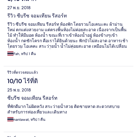
27 พ.ย. 2018
รีวิว ซีบรีซ จอมเทียน รีสอร์ท
รีวิว ซีบรีซ จอมเทียน รีสอร์ท ห้องพัก โดยรวมโอเคนะคะ ผ้าม่าน
ใหม่ ตกแต่งสวยงาม แต่ตรงพิ้นห้องไม่ค่อยสะอาด เนื่องจากเป็นพื้น
ไม้ ทำให้มีมอด ห้องน้ำ ขณะที่เราเข้าห้องน้ำอยู่ ห้องข้างๆเข้า
ห้องน้ำ กดชักโครก คือเราได้ยินด้วยนะ ฟักบัวไม่สะอาด อาหารเช้า
โดยรวม โอเคคะ สระว่ายน้ำ น้ำไม่ค่อยสะอาด เหมือนไม่ได้เปลี่ยน
น้ำ คือน้ำมีกลิ่นตะไคร้น้ำ ที่ชุดว่ายน้ำ
Fah, ทริป 1 คืน
รีวิวที่ตรวจสอบแล้ว
10/10 ไร้ที่ติ
25 พ.ย. 2018
ซีบรีซ จอมเทียน​ รีสอร์ท
ที่พักดีมาก​ ไม่ผิดหวัง​ สระว่ายน้ำสวย​ ติดชายหาด​ สะดวกสบาย​
สำหรับการท่องเที่ยวและเดินทาง
nantawat, ทริป 1 คืน