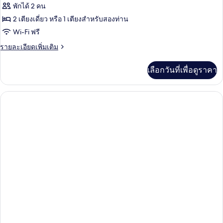
ทั้งหมด
(Twin/Double)
พักได้ 2 คน
ของ
2 เตียงเดี่ยว หรือ 1 เตียงสำหรับสองท่าน
Superior
Wi-Fi ฟรี
Pool
ราย
รายละเอียดเพิ่มเติม
View
ละเอียด
เพิ่ม
Resort
เลือกวันที่เพื่อดูราคา
เติม
Wing
เกี่ยว
(Twin/Double)
กับ
Superior
Pool
View
Resort
Wing
(Twin/Double)