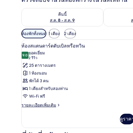
ตรวจสอบจำนวนห้องพักว่างในคืนนี้ ส.ค. 8 - ส.ค. 9
ตรวจสอบจำนวนห้
คืนนี้
ส.ค. 8 - ส.ค. 9
ส
ตัว
ห้องพักทั้งหมด
1 เตียง
2 เตียง
กรอง
ห้องสแตนดาร์ดดับเบิลหรือทวิน | 
เปิด
4
ห้องสแตนดาร์ดดับเบิลหรือทวิน
ที่
ภาพถ่าย
ยอดเยี่ยม
มี
9.0
9.0 จาก 10
(2
2 รีวิว
ทั้งหมด
ให้
รีวิว)
25 ตารางเมตร
ของ
สำหรับ
1 ห้องนอน
ห้อง
ห้อง
พักได้ 3 คน
พัก
สแตนดาร์ด
1 เตียงสำหรับสองท่าน
ดับเบิล
Wi-Fi ฟรี
หรือ
ราย
รายละเอียดเพิ่มเติม
ละเอียด
ทวิน
เพิ่ม
ดูราค
เติม
เกี่ยว
กับ