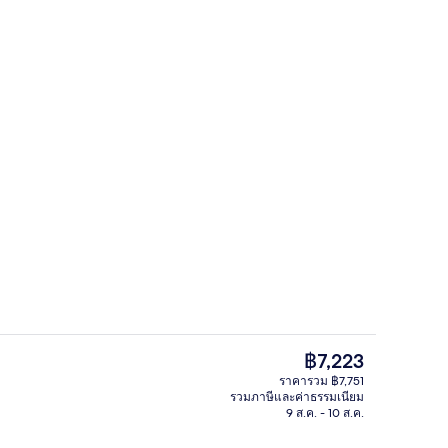
 มินิบาร์, ตู้นิรภัยในห้องพัก, โต๊ะทำงาน, พื้นที่ทำงานแบบใช้แล็ปท็อป
ฝ่ายต้อนรับ
ราคา
฿7,223
ปัจจุบัน
ราคารวม ฿7,751
฿7,223
รวมภาษีและค่าธรรมเนียม
บุฟเฟ่ต์ทุกวัน (คิดค่าบริการ)
4 สระว่ายน้ำในร่ม, สระว่ายน้ำกลางแจ้ง
9 ส.ค. - 10 ส.ค.