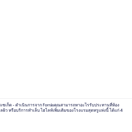
อพาร์ทเมนท์ |
ต์ ซเซเก็ด - ดำเนินการจาก Forrásคุณสามารถหาอะไรรับประทานที่ห้อง
ว หรือบริการทำเล็บ ไฮไลท์เพิ่มเติมของโรงแรมสุดหรูแห่งนี้ ได้แก่ 4
อาหารเช้าแบบ