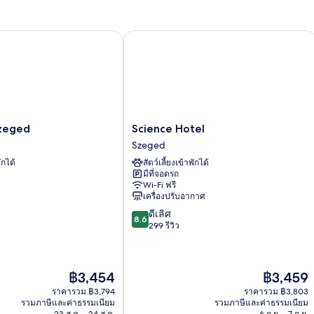
ท
เม
นท์
eged
Science Hotel
Science
Szeged
Science Hotel
Hotel
Szeged
Szeged
ักได้
สัตว์เลี้ยงเข้าพักได้
มีที่จอดรถ
Wi-Fi ฟรี
เครื่องปรับอากาศ
8.6
ดีเลิศ
8.6
จาก
299 รีวิว
10,
ดี
เลิศ,
ราคา
ราคา
฿3,454
฿3,459
299
ปัจจุบัน
ปัจจุบัน
รีวิว
ราคารวม ฿3,794
ราคารวม ฿3,803
คือ
คือ
รวมภาษีและค่าธรรมเนียม
รวมภาษีและค่าธรรมเนียม
฿3,454
฿3,459