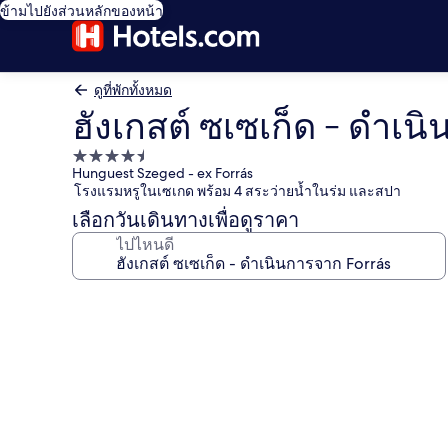
ข้ามไปยังส่วนหลักของหน้า
ดูที่พักทั้งหมด
ฮังเกสต์ ซเซเก็ด - ดำเน
ที่พัก
Hunguest Szeged - ex Forrás
4.5
โรงแรมหรูในเซเกด พร้อม 4 สระว่ายน้ำในร่ม และสปา
ดาว
เลือกวันเดินทางเพื่อดูราคา
ไปไหนดี
คลัง
ภาพ
ฮัง
เกส