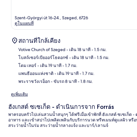
Szent-Györgyi út 16-24., Szeged, 6726
ดูในแผนที่
สถานที่ใกล้เคียง
Votive Church of Szeged
- เดิน 18 นาที
- 1.5 กม.
โบสถ์เซอร์เบียออร์โธดอกซ์
- เดิน 18 นาที
- 1.5 กม.
แผนท
โดม เทอร์
- เดิน 19 นาที
- 1.7 กม.
แพนธีออนแห่งชาติ
- เดิน 19 นาที
- 1.7 กม.
พระราชวังเรอ็อก
- ขับรถ 8 นาที
- 1.8 กม.
ดูเพิ่มเติม
ฮังเกสต์ ซเซเก็ด - ดำเนินการจาก Forrás
พาครอบครัวไปเล่นสวนน้ำสนุกๆ ได้ฟรีเมื่อเข้าพักที่ ฮังเกสต์ ซเซเก็
อาหาร และเข้าสปาไปเพลิดเพลินกับบริการนวด ทรีทเมนท์ดูแลผิว หรือบริ
สระว่ายน้ำในร่ม สระว่ายน้ำกลางแจ้ง และบาร์/เลานจ์