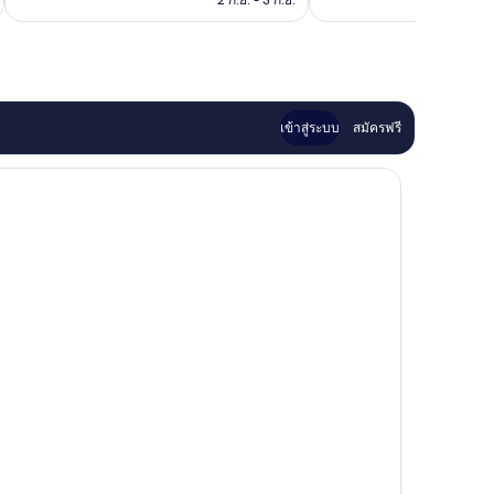
2 ก.ย. - 3 ก.ย.
เข้าสู่ระบบ
สมัครฟรี