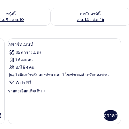
องพักว่างในพรุ่งนี้ ส.ค. 9 - ส.ค. 10
ตรวจสอบจำนวนห้องพักว่างในสุดสัปดาห์นี
พรุ่งนี้
สุดสัปดาห์นี้
.ค. 9 - ส.ค. 10
ส.ค. 14 - ส.ค. 16
มินิบาร์, ตู้นิรภัยในห้องพัก, โต๊ะทำงาน, พื้นที่ทำงานแบบใช้แล็ปท็อป
อพาร์ทเมนท์ | มินิบาร์, ตู้นิรภัยในห้อง
เปิด
6
อพาร์ทเมนท์
ภาพถ่าย
35 ตารางเมตร
ทั้งหมด
1 ห้องนอน
ของ
พักได้ 4 คน
อ
1 เตียงสำหรับสองท่าน และ 1 โซฟาเบดสำหรับสองท่าน
Wi-Fi ฟรี
พาร์
ราย
รายละเอียดเพิ่มเติม
ท
ละเอียด
เม
เพิ่ม
เติม
นท์
เกี่ยว
า
ดูราคา
กับ
อ
พาร์