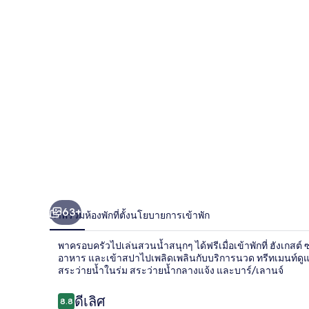
ต์
ซ
เซ
เก็ด
-
ดำเนิน
การ
จาก
Forrás
63+
ภาพรวม
ห้องพัก
ที่ตั้ง
นโยบายการเข้าพัก
พาครอบครัวไปเล่นสวนน้ำสนุกๆ ได้ฟรีเมื่อเข้าพักที่ ฮังเกส
อาหาร และเข้าสปาไปเพลิดเพลินกับบริการนวด ทรีทเมนท์ดูแลผิ
สระว่ายน้ำในร่ม สระว่ายน้ำกลางแจ้ง และบาร์/เลานจ์
รีวิว
ดีเลิศ
8.8
8.8 จาก 10