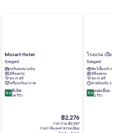
Mozart Hotel
โรงแรม เปียโน
Mozart
โรงแรม
Mozart Hotel
โรงแรม เปียโน
Hotel
เปีย
Szeged
Szeged
Szeged
โน
รถรับส่งสนามบิน
สัตว์เลี้ยงเข้าพักได้
Szeged
มีที่จอดรถ
มีที่จอดรถ
Wi-Fi ฟรี
Wi-Fi ฟรี
เครื่องปรับอากาศ
ฝ่ายต้อนรับ 24 ชั่วโมง
8.6
9.0
ดีเลิศ
ยอดเยี่ยม
8.6
9.0
จาก
จาก
39 รีวิว
2 รีวิว
10,
10,
ดี
ยอด
เลิศ,
เยี่ยม,
ราคา
฿2,276
39
2
ปัจจุบัน
รีวิว
รีวิว
ราคารวม ฿2,557
คือ
รวมภาษีและค่าธรรมเนียม
รวมภาษ
฿2,276