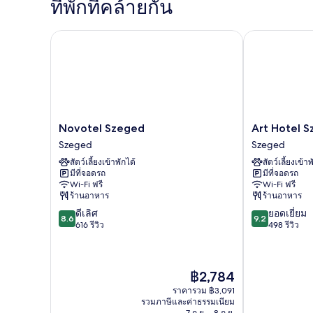
ที่พักที่คล้ายกัน
ห้อง
สแตนดาร์ด
ดับเบิล
Novotel Szeged
Art Hotel Sz
หรือ
ทวิ
น
Novotel
Art
Novotel Szeged
Art Hotel 
Szeged
Hotel
Szeged
Szeged
Szeged
Szeged
สัตว์เลี้ยงเข้าพักได้
สัตว์เลี้ยงเข้าพ
Szeged
มีที่จอดรถ
มีที่จอดรถ
Wi-Fi ฟรี
Wi-Fi ฟรี
ร้านอาหาร
ร้านอาหาร
8.6
9.2
ดีเลิศ
ยอดเยี่ยม
8.6
9.2
จาก
จาก
616 รีวิว
498 รีวิว
10,
10,
ดี
ยอด
เลิศ,
เยี่ยม,
ราคา
฿2,784
616
498
ปัจจุบัน
รีวิว
รีวิว
ราคารวม ฿3,091
คือ
รวมภาษีและค่าธรรมเนียม
฿2,784