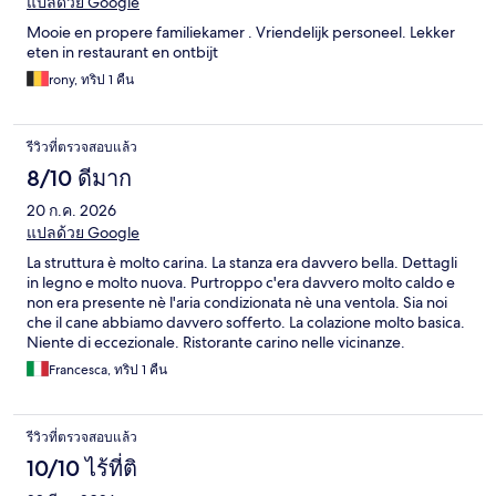
แปลด้วย Google
Mooie en propere familiekamer . Vriendelijk personeel. Lekker
eten in restaurant en ontbijt
rony, ทริป 1 คืน
รีวิวที่ตรวจสอบแล้ว
8/10 ดีมาก
20 ก.ค. 2026
แปลด้วย Google
La struttura è molto carina. La stanza era davvero bella. Dettagli
in legno e molto nuova. Purtroppo c'era davvero molto caldo e
non era presente nè l'aria condizionata nè una ventola. Sia noi
che il cane abbiamo davvero sofferto. La colazione molto basica.
Niente di eccezionale. Ristorante carino nelle vicinanze.
Parcheggio nella struttura e facile da raggiungere. Bellissimo
Francesca, ทริป 1 คืน
giardino dove fare colazione o un aperitivo.
รีวิวที่ตรวจสอบแล้ว
10/10 ไร้ที่ติ