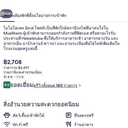
เทล
่อน
ถัดไป
น้า
108+
ภาพรวม
ห้องพัก
ที่ตั้ง
นโยบายการเข้าพัก
อัล
เต
ไบโอโฮเทล อัลเต โพสท์ เป็นที่พักใกล้สถานีรถไฟที่น่าสนใจใน
Muellheim ผู้เข้าพักสามารถออกกำลังกายที่ฟิตเนส หรือหาอะไรรับ
โพสท์
ประทานที่ Hebelstube ซึ่งให้บริการอาหารเช้า อาหารกลางวัน และ
อาหารเย็น บาร์/เลานจ์ ซาวน่า และลานระเบียงคือไฮไลท์เพิ่มเติมใน
โรงแรมสุดหรูแห่งนี้
ราคา
฿2,708
ปัจจุบัน
ราคารวม ฿2,897
฿2,708
รวมภาษีและค่าธรรมเนียม
ห้องจัดเลี้ยง
31 ส.ค. - 1 ก.ย.
รีวิว
ยอดเยี่ยม
9.0
ดูรีวิวทั้งหมด 180 รายการ
9.0 จาก 10
สิ่งอำนวยความสะดวกยอดนิยม
สัตว์เลี้ยงเข้าพักได้
ที่จอดรถฟรี
Wi-Fi ฟรี
ร้านอาหาร