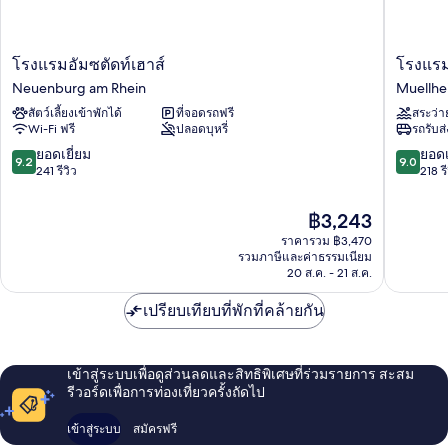
โรง
โรง
โรงแรมอัมซตัดท์เฮาส์
โรงแรม
แร
แร
Neuenburg am Rhein
Muellhe
มอัมซ
มการ์
สัตว์เลี้ยงเข้าพักได้
ที่จอดรถฟรี
สระว่า
ตัด
นี
Wi-Fi ฟรี
ปลอดบุหรี่
รถรับส
ท์
ชา
เฮา
เคอ
9.2
9.0
ยอดเยี่ยม
ยอดเ
9.2
9.0
ส์
เรอ
จาก
จาก
241 รีวิว
218 รี
Neuenburg
ร์
10,
10,
am
Muellhe
ยอด
ยอด
ราคา
฿3,243
Rhein
เยี่ยม,
เยี่ยม,
ปัจจุบัน
ราคารวม ฿3,470
241
218
คือ
รวมภาษีและค่าธรรมเนียม
รีวิว
รีวิว
฿3,243
20 ส.ค. - 21 ส.ค.
เปรียบเทียบที่พักที่คล้ายกัน
เข้าสู่ระบบเพื่อดูส่วนลดและสิทธิพิเศษที่ร่วมรายการ สะสม
รีวอร์ดเพื่อการท่องเที่ยวครั้งถัดไป
เข้าสู่ระบบ
สมัครฟรี