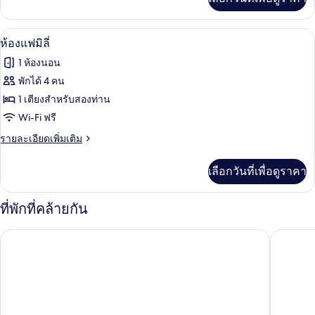
เติม
ติด
เกี่ยว
กับ
สวน
ห้องแฟมิลี่ | เครื่องนอนระดับพรีเมียม, ต
เปิด
6
ห้อง
ห้องแฟมิลี่
คอมฟอร์ท
ภาพถ่าย
1 ห้องนอน
ดับเบิล,
ทั้งหมด
ปลอด
พักได้ 4 คน
บุหรี่,
ของ
1 เตียงสำหรับสองท่าน
ติด
สวน
ห้อง
Wi-Fi ฟรี
แฟ
ราย
รายละเอียดเพิ่มเติม
ละเอียด
มิ
เพิ่ม
เลือกวันที่เพื่อดูราคา
เติม
ลี่
เกี่ยว
กับ
ที่พักที่คล้ายกัน
ห้อง
แฟ
โรงแรมอัมซตัดท์เฮาส์
โรงแรมกา
มิ
ลี่