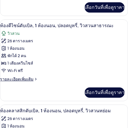
เพิ่ม
เลือกวันที่เพื่อดูราคา
เติม
เกี่ยว
กับ
ห้องดีไซน์ดับเบิล, 1 ห้องนอน, ปลอดบุหรี
เปิด
12
ห้อง
ห้องดีไซน์ดับเบิล, 1 ห้องนอน, ปลอดบุหรี่, วิวสวนสาธารณะ
สแตนดาร์ด
ภาพถ่าย
วิวสวน
ซิงเกิล
ทั้งหมด
26 ตารางเมตร
ของ
1 ห้องนอน
ห้อง
พักได้ 2 คน
1 เตียงควีนไซส์
ดีไซน์
Wi-Fi ฟรี
ดับเบิล,
ราย
รายละเอียดเพิ่มเติม
1
ละเอียด
ห้อง
เพิ่ม
เลือกวันที่เพื่อดูราคา
เติม
นอน,
เกี่ยว
ปลอด
กับ
เครื่องนอนระดับพรีเมียม, ตู้นิรภัยในห้
เปิด
8
ห้อง
ห้องคลาสสิกดับเบิล, 1 ห้องนอน, ปลอดบุหรี่, วิวสวนหย่อม
บุหรี่,
ดีไซน์
ภาพถ่าย
26 ตารางเมตร
ดับเบิล,
วิว
ทั้งหมด
1
1 ห้องนอน