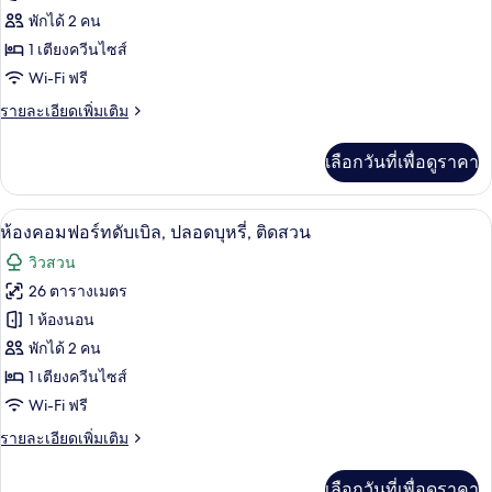
สวน
ห้อง
ของ
พักได้ 2 คน
นอน,
สาธารณะ
ปลอด
ห้อง
1 เตียงควีนไซส์
บุหรี่,
Wi-Fi ฟรี
คลาส
วิว
สวน
ราย
รายละเอียดเพิ่มเติม
สิ
สาธารณะ
ละเอียด
กดับเบิล,
เพิ่ม
เลือกวันที่เพื่อดูราคา
เติม
1
เกี่ยว
ห้อง
กับ
เครื่องนอนระดับพรีเมียม, ตู้นิรภัยในห้
เปิด
9
ห้อง
ห้องคอมฟอร์ทดับเบิล, ปลอดบุหรี่, ติดสวน
นอน,
คลาส
ภาพถ่าย
วิวสวน
ปลอด
สิ
ทั้งหมด
กดับเบิล,
26 ตารางเมตร
บุหรี่,
1
ของ
1 ห้องนอน
ห้อง
วิว
นอน,
ห้อง
พักได้ 2 คน
สวน
ปลอด
1 เตียงควีนไซส์
คอมฟอร์ท
บุหรี่,
หย่อม
Wi-Fi ฟรี
วิว
ดับเบิล,
สวน
ราย
รายละเอียดเพิ่มเติม
ปลอด
หย่อม
ละเอียด
บุหรี่,
เพิ่ม
เลือกวันที่เพื่อดูราคา