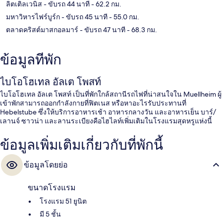
ลิตเติลเวนิส
- ขับรถ 44 นาที
- 62.2 กม.
มหาวิหารไฟร์บูร์ก
- ขับรถ 45 นาที
- 55.0 กม.
ตลาดคริสต์มาสกอลมาร์
- ขับรถ 47 นาที
- 68.3 กม.
ข้อมูลที่พัก
ไบโอโฮเทล อัลเต โพสท์
ไบโอโฮเทล อัลเต โพสท์ เป็นที่พักใกล้สถานีรถไฟที่น่าสนใจใน Muellheim ผู้
เข้าพักสามารถออกกำลังกายที่ฟิตเนส หรือหาอะไรรับประทานที่
Hebelstube ซึ่งให้บริการอาหารเช้า อาหารกลางวัน และอาหารเย็น บาร์/
เลานจ์ ซาวน่า และลานระเบียงคือไฮไลท์เพิ่มเติมในโรงแรมสุดหรูแห่งนี้
ข้อมูลเพิ่มเติมเกี่ยวกับที่พักนี้
ข้อมูลโดยย่อ
ขนาดโรงแรม
โรงแรม 51 ยูนิต
มี 5 ชั้น