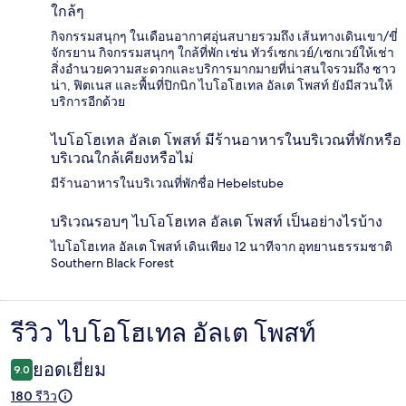
ใกล้ๆ
กิจกรรมสนุกๆ ในเดือนอากาศอุ่นสบายรวมถึง เส้นทางเดินเขา/ขี่
จักรยาน กิจกรรมสนุกๆ ใกล้ที่พัก เช่น ทัวร์เซกเวย์/เซกเวย์ให้เช่า
สิ่งอำนวยความสะดวกและบริการมากมายที่น่าสนใจรวมถึง ซาว
น่า, ฟิตเนส และพื้นที่ปิกนิก ไบโอโฮเทล อัลเต โพสท์ ยังมีสวนให้
บริการอีกด้วย
ไบโอโฮเทล อัลเต โพสท์ มีร้านอาหารในบริเวณที่พักหรือ
บริเวณใกล้เคียงหรือไม่
มีร้านอาหารในบริเวณที่พักชื่อ Hebelstube
บริเวณรอบๆ ไบโอโฮเทล อัลเต โพสท์ เป็นอย่างไรบ้าง
ไบโอโฮเทล อัลเต โพสท์ เดินเพียง 12 นาทีจาก อุทยานธรรมชาติ
Southern Black Forest
รีวิว ไบโอโฮเทล อัลเต โพสท์
รีวิว
ยอดเยี่ยม
9.0
180 รีวิว