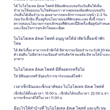
ได้ ไบโอโฮเทล อัลเต โพสท์ มีห้องพักแบบขอรับเงินคืนได้เต็ม
จำนวนให้จองบนเว็บไซต์ของเรา หากคุณจองห้องพักแบบขอรับ
เงินคืนได้เต็มจำนวน คุณสามารถยกเลิกการจองล่วงหน้า 2-3 วัน
ก่อนวันเช็กอิน ขึ้นอยู่กับนโยบายของที่พักแต่ละแห่ง ทั้งนี้ กรุณา
ตรวจสอบนโยบายการยกเลิกของที่พักแห่งนี้อีกครั้งเพื่อดูข้อกำหนด
และเงื่อนไขการยกเลิกโดยละเอียด
ไบโอโฮเทล อัลเต โพสท์ อนุญาตให้นำสัตว์เลี้ยงเข้าพัก
ไหม
ได้ สัตว์เลี้ยง สามารถเข้าพักได้ มีค่าธรรมเนียมจำนวน EUR 20 ต่อ
ตัว ต่อคืน ไม่มีค่าธรรมเนียมสำหรับสัตว์ช่วยเหลือ มีชามใส่น้ำและ
อาหาร
ไบโอโฮเทล อัลเต โพสท์ มีที่จอดรถหรือไม่
ใช่ มีที่จอดรถฟรี มีจุดบริการชาร์จรถยนต์ไฟฟ้า
เวลาเช็กอินและเช็กเอาต์ของ ไบโอโฮเทล อัลเต โพสท์
เช็กอินได้ตั้งแต่เวลา: 15:00 น., เช็กอินได้จนถึงเวลา: 22:00 น.สา
มารถเช็กเอาต์ได้ในเวลา 11:00 น.
มีอะไรให้ทำบ้างที่ ไบโอโฮเทล อัลเต โพสท์ และบริเวณ