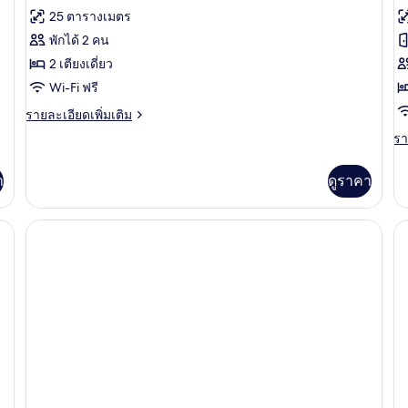
ทั้งหมด
ทั
1
คิว
รีวิว)
25 ตารางเมตร
ที
ของ
เต
ข
ดับ
พักได้ 2 คน
เต
ห้อง
แ
ห้
2 เตียงเดี่ยว
ให
สแตนดาร์ด
โ
ส
1
Wi-Fi ฟรี
เต
ทวิน
เ
ดั
ราย
รายละเอียดเพิ่มเติม
แ
ละเอียด
หร
โ
รา
รา
เพิ่ม
เบ
ละ
ท
เติม
เพิ
เกี่ยว
า
ดูราคา
เต
กับ
เกี
ห้อง
กับ
ัยในห้องพัก, โต๊ะทำงาน, ผ้าม่านกันแสง, เตารีด/โต๊ะรีดผ้า
สแตนดาร์ด
ห้
ทวิ
สแ
น
ดั
หร
ทวิ
น