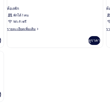
ห้องพัก
ห้
พักได้ 1 คน
Wi-Fi ฟรี
ราย
รา
รายละเอียดเพิ่มเติม
รา
ละเอียด
ละ
เพิ่ม
เพิ
า
ดูราคา
เติม
เต
เกี่ยว
เกี
กับ
กับ
ผ้าม่านกันแสง, เตารีด/โต๊ะรีดผ้า
ห้อง
ห้
พัก
พัก
า