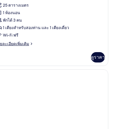
้งหมด
รีวิว)
25 ตารางเมตร
ฟ
ียง
อง
เบิล,
1 ห้องนอน
ียง
ละ
อง
พักได้ 3 คน
ญ่
ซฟา
แตนดาร์ด
1 เตียงสำหรับสองท่าน และ 1 เตียงเดี่ยว
ียง
บด
บเบิล
Wi-Fi ฟรี
ละ
ือ
ซฟา
ย
ยละเอียดเพิ่มเติม
ด
เอียด
วิน
่ม
ดูราคา
ิม
่ยว
อง
ตนดาร์ด
บเบิล
ือ