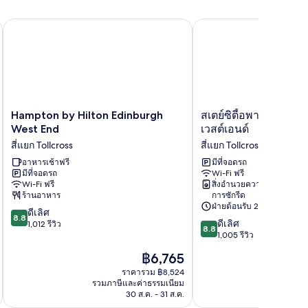
Hampton by Hilton Edinburgh West End
สเตย์ซิตี้อพาร์ทโฮเทล, เ
Hampton
สเตย์
Hampton by Hilton Edinburgh
สเตย์ซิตี้อพาร์ทโฮเทล,
by
ซิ
West End
เวสต์เอนด์
Hilton
ตี้อ
สี่แยก Tollcross
สี่แยก Tollcross
Edinburgh
พาร์
West
อาหารเช้าฟรี
ท
มีที่จอดรถ
มีที่จอดรถ
Wi-Fi ฟรี
End
โฮ
Wi-Fi ฟรี
สิ่งอำนวยความสะดวกใน
สี่
เทล,
ร้านอาหาร
การซักรีด
แยก
เอ
ฝ่ายต้อนรับ 24 ชั่วโมง
8.8
Tollcross
ดีเลิศ
ดิน
8.8
8.8
ดีเลิศ
จาก
1,012 รีวิว
เบอร์
8.8
จาก
1,005 รีวิว
10,
ก,
10,
ดี
เวสต์
ราคา
฿6,765
ดี
เลิศ,
เอน
ปัจจุบัน
เลิศ,
ราคารวม ฿8,524
1,012
ด์
คือ
รวมภาษีและค่าธรรมเนียม
รวมภาษ
1,005
รีวิว
สี่
฿6,765
30 ส.ค. - 31 ส.ค.
รีวิว
แยก