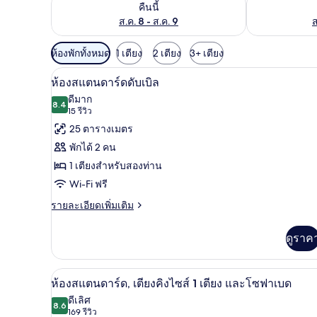
ตรวจสอบจำนวนห้องพักว่างในคืนนี้ ส.ค. 8 - ส.ค. 9
ตรวจสอบจำนวนห้
คืนนี้
ส.ค. 8 - ส.ค. 9
ส
ตัว
ห้องพักทั้งหมด
1 เตียง
2 เตียง
3+ เตียง
กรอง
ห้องสแตนดาร์ดดับเบิล | ตู้นิรภั
เปิด
9
ห้องสแตนดาร์ดดับเบิล
ที่
ภาพถ่าย
ดีมาก
มี
8.4
8.4 จาก 10
(15
15 รีวิว
ทั้งหมด
ให้
รีวิว)
25 ตารางเมตร
ของ
สำหรับ
พักได้ 2 คน
ห้อง
ห้อง
1 เตียงสำหรับสองท่าน
พัก
สแตนดาร์ด
Wi-Fi ฟรี
ดับเบิล
ราย
รายละเอียดเพิ่มเติม
ละเอียด
เพิ่ม
ดูราค
เติม
เกี่ยว
กับ
ห้องสแตนดาร์ด, เตียงคิงไซส์ 1 เ
เปิด
5
ห้อง
ห้องสแตนดาร์ด, เตียงคิงไซส์ 1 เตียง และโซฟาเบด
สแตนดาร์ด
ภาพถ่าย
ดีเลิศ
ดับเบิล
8.6
8.6 จาก 10
(169
169 รีวิว