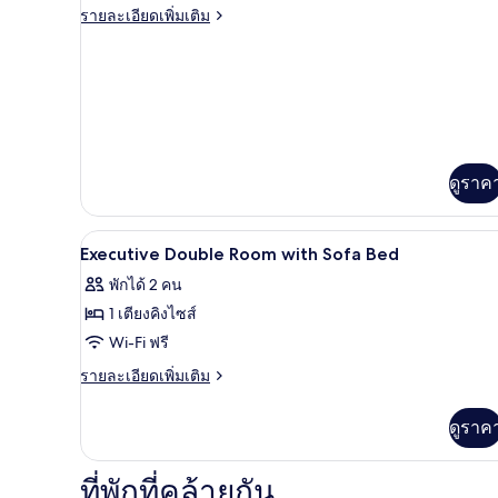
ราย
รายละเอียดเพิ่มเติม
ละเอียด
เพิ่ม
เติม
เกี่ยว
กับ
ห้อง
สแตนดาร์ด
ทริปเปิล
ดูราค
ตู้นิรภัยในห้องพัก, โต๊ะทำงาน, 
เปิด
2
Executive Double Room with Sofa Bed
ภาพถ่าย
พักได้ 2 คน
ทั้งหมด
1 เตียงคิงไซส์
ของ
Wi-Fi ฟรี
Executive
ราย
รายละเอียดเพิ่มเติม
Double
ละเอียด
เพิ่ม
Room
ดูราค
เติม
with
เกี่ยว
Sofa
กับ
ที่พักที่คล้ายกัน
Executive