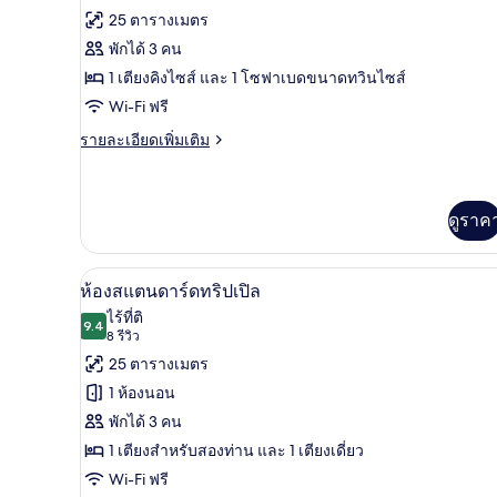
ทั้งหมด
รีวิว)
25 ตารางเมตร
ของ
พักได้ 3 คน
ห้อง
1 เตียงคิงไซส์ และ 1 โซฟาเบดขนาดทวินไซส์
สแตนดาร์ด,
Wi-Fi ฟรี
เตียง
ราย
รายละเอียดเพิ่มเติม
ละเอียด
คิง
เพิ่ม
ไซส์
เติม
เกี่ยว
ดูราค
1
กับ
เตียง
ห้อง
สแตนดาร์ด,
ห้องสแตนดาร์ดทริปเปิล | ตู้นิรภ
เปิด
และ
4
ห้องสแตนดาร์ดทริปเปิล
เตียง
ภาพถ่าย
โซฟา
ไร้ที่ติ
คิง
9.4
9.4 จาก 10
(8
8 รีวิว
ไซส์
ทั้งหมด
เบด
1
รีวิว)
25 ตารางเมตร
ของ
เตียง
1 ห้องนอน
และ
ห้อง
โซฟา
พักได้ 3 คน
เบด
สแตนดาร์ด
1 เตียงสำหรับสองท่าน และ 1 เตียงเดี่ยว
ทริปเปิล
Wi-Fi ฟรี