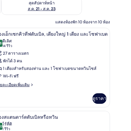
้ ส.ค. 14 - ส.ค. 16
ตรวจสอบจำนวนห้องพักว่างในสุดสัปดาห์หน้า ส.ค. 21 - ส.ค. 23
สุดสัปดาห์หน้า
ส.ค. 21 - ส.ค. 23
แสดงห้องพัก 10 ห้องจาก 10 ห้อง
ันแสง, เตารีด/โต๊ะรีดผ้า
ห้องเอ็กเซกคิวทีฟดับเบิล, เตียงใหญ่ 1 เตียง แล
ิด
6
องเอ็กเซกคิวทีฟดับเบิล, เตียงใหญ่ 1 เตียง และโซฟาเบด
าพถ่าย
ดีเลิศ
8
8.8 จาก 10
(14
14 รีวิว
้งหมด
รีวิว)
27 ตารางเมตร
อง
พักได้ 3 คน
อง
1 เตียงสำหรับสองท่าน และ 1 โซฟาเบดขนาดทวินไซส์
็ก
Wi-Fi ฟรี
ซก
ย
ยละเอียดเพิ่มเติม
เอียด
ว
่ม
ดูราคา
ฟ
ิม
่ยว
บเบิล,
ีดผ้า
ันแสง, เตารีด/โต๊ะรีดผ้า
ตู้นิรภัยในห้องพัก, โต๊ะทำงาน, ผ้าม่านกันแสง, เ
ิด
ียง
4
อง
องสแตนดาร์ดดับเบิลหรือทวิน
ก
าพถ่าย
ไร้ที่ติ
หญ่
ก
.0
10.0 จาก 10
(1
1 รีวิว