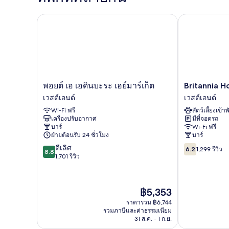
Bed
Double
Room
Britannia Hot
พอยต์ เอ เอดินบะระ เฮย์มาร์เก็ต
with
Sofa
Bed
พอ
Britannia
พอยต์ เอ เอดินบะระ เฮย์มาร์เก็ต
Britannia H
ยต์
Hotel
เวสต์เอนด์
เวสต์เอนด์
เอ
Edinburgh
Wi-Fi ฟรี
สัตว์เลี้ยงเข้าพ
เอดินบะระ
เวสต์
เครื่องปรับอากาศ
มีที่จอดรถ
เฮย์
เอน
บาร์
Wi-Fi ฟรี
มาร์เก็ต
ด์
ฝ่ายต้อนรับ 24 ชั่วโมง
บาร์
เวสต์
8.8
6.2
ดีเลิศ
เอน
6.2
1,299 รีวิว
8.8
จาก
จาก
1,701 รีวิว
ด์
10,
10,
ดี
1,299
เลิศ,
รีวิว
ราคา
฿5,353
1,701
ปัจจุบัน
รีวิว
ราคารวม ฿6,744
คือ
รวมภาษีและค่าธรรมเนียม
฿5,353
31 ส.ค. - 1 ก.ย.