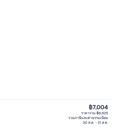
บุฟเฟ่ต์ทุกวัน (คิดค่าบริการ)
บริเวณนั่งเล่นที่ล็อบบี้
ราคา
฿7,004
ปัจจุบัน
ราคารวม ฿8,825
฿7,004
รวมภาษีและค่าธรรมเนียม
ัก - ตอนเย็น/กลางคืน
ล็อบบี้
30 ส.ค. - 31 ส.ค.