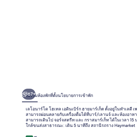
โด
โฮ
เทล
เอ
ดิน
เบิร์ก
ฮา
ยมาร์
67+
ภาพรวม
ห้องพัก
ที่ตั้ง
นโยบายการเข้าพัก
เก็ต
เลโอนาร์โด โฮเทล เอดินเบิร์ก ฮายมาร์เก็ต ตั้งอยู่ในทำเลดี 
สามารถผ่อนคลายกับเครื่องดื่มได้ที่บาร์/เลานจ์ และห้องอา
สามารถเดินไป จอร์จสตรีท และ กราสมาร์เก็ท ได้ในเวลา 15 นา
ใกล้ขนส่งสาธารณะ: เดิน 5 นาทีถึง สถานีรถราง Haymarket