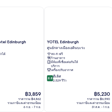
el Edinburgh
YOTEL Edinburgh
YOTEL
otel Edinburgh
YOTEL Edinburgh
Edinburgh
ศูนย์กลางเมืองเอดินบะระ
ศูนย์กลาง
ักได้
Wi-Fi ฟรี
เมือง
ร้านอาหาร
เอดินบะระ
มีห้องที่เชื่อมต่อกันให้
บริการ
เครื่องปรับอากาศ
8.8
ดีเลิศ
8.8
จาก
2,529 รีวิว
10,
ดี
ราคา
ราคา
฿3,859
฿5,230
เลิศ,
ปัจจุบัน
ปัจจุบัน
2,529
ราคารวม ฿4,862
ราคารวม ฿6,590
คือ
คือ
รีวิว
รวมภาษีและค่าธรรมเนียม
รวมภาษีและค่าธรรมเนียม
฿3,859
฿5,230
6 ก.ย. - 7 ก.ย.
31 ส.ค. - 1 ก.ย.