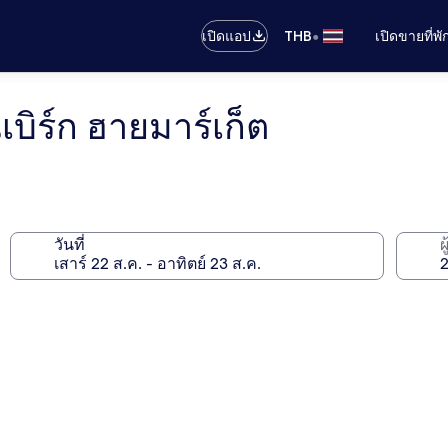
•
เปิดแอป
THB
เปิดขายที่พ
บิร์ก ฮายมาร์เก็ต
วันที่
ผ