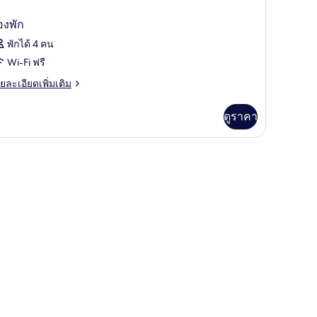
องพัก
พักได้ 4 คน
Wi-Fi ฟรี
ย
ยละเอียดเพิ่มเติม
เอียด
่ม
ดูราคา
ิม
่ยว
อง