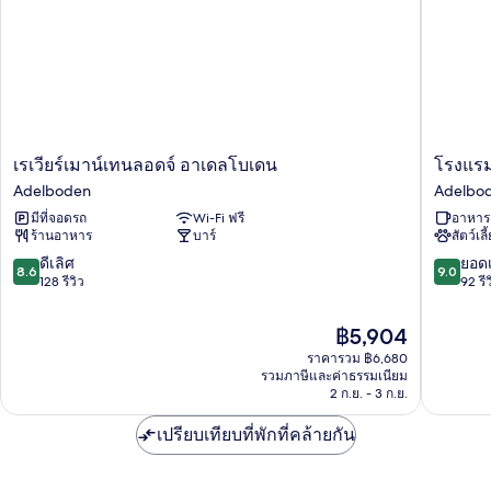
พาร์
ท
เม
นท์
เร
โรง
เรเวียร์เมาน์เทนลอดจ์ อาเดลโบเดน
โรงแรม
เวียร์
แรม
Adelboden
Adelbo
เมา
บริส
มีที่จอดรถ
Wi-Fi ฟรี
อาหารเ
น์
ตอล
ร้านอาหาร
บาร์
สัตว์เลี
เท
-
น
เรอ
8.6
9.0
ดีเลิศ
ยอดเ
8.6
9.0
ลอด
เลดู
จาก
จาก
128 รีวิว
92 รีว
จ์
ไซ
10,
10,
อา
เลนซ์
ดี
ยอด
ราคา
฿5,904
เดล
Adelbo
เลิศ,
เยี่ยม,
ปัจจุบัน
โบ
ราคารวม ฿6,680
128
92
คือ
รวมภาษีและค่าธรรมเนียม
เดน
รีวิว
รีวิว
฿5,904
2 ก.ย. - 3 ก.ย.
Adelboden
เปรียบเทียบที่พักที่คล้ายกัน