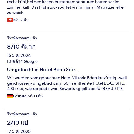
recht kühl,bei den kalten Aussentemperaturen hatten wir im
Zimmer kalt. Das Frühstücksbuffet war minimal. Matratzen eher
zu weich
ทริป 2 คืน
รีวิวที่ตรวจสอบแล้ว
8/10 ดีมาก
15 ม.ค. 2024
แปลด้วย Google
Umgebucht in Hotel Beau Site..
Wir wurden vom gebuchten Hotel Viktoria Eden kurzfristig -weil
geschlossen- umgebucht ins 150 m entfernte Hotel BEAU SITE,
4 Sterne, was upgrade war. Bewertung gilt also für BEAU SITE.
Gerhard, ทริป 1 คืน
รีวิวที่ตรวจสอบแล้ว
2/10 แย่
12 มี.ค. 2025