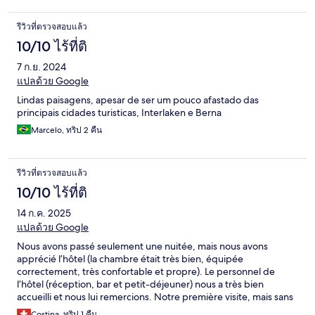
รีวิวที่ตรวจสอบแล้ว
10/10 ไร้ที่ติ
7 ก.ย. 2024
แปลด้วย Google
Lindas paisagens, apesar de ser um pouco afastado das
principais cidades turisticas, Interlaken e Berna
Marcelo, ทริป 2 คืน
รีวิวที่ตรวจสอบแล้ว
10/10 ไร้ที่ติ
14 ก.ค. 2025
แปลด้วย Google
Nous avons passé seulement une nuitée, mais nous avons
apprécié l’hôtel (la chambre était très bien, équipée
correctement, très confortable et propre). Le personnel de
l’hôtel (réception, bar et petit-déjeuner) nous a très bien
accueilli et nous lui remercions. Notre première visite, mais sans
doute pas la dernière.
Costina, ทริป 1 คืน