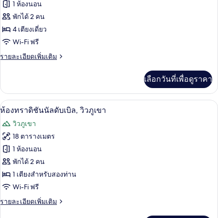
ของ
1 ห้องนอน
ห้อง
พักได้ 2 คน
4 เตียงเดี่ยว
แฟ
Wi-Fi ฟรี
มิ
ราย
รายละเอียดเพิ่มเติม
ลี่
ละเอียด
เพิ่ม
เลือกวันที่เพื่อดูราคา
เติม
เกี่ยว
กับ
มินิบาร์, ตู้นิรภัยในห้องพัก, Wi-Fi ฟรี
เปิด
3
ห้อง
ห้องทราดิชันนัลดับเบิล, วิวภูเขา
แฟ
ภาพถ่าย
วิวภูเขา
มิ
ทั้งหมด
ลี่
18 ตารางเมตร
ของ
1 ห้องนอน
ห้อง
พักได้ 2 คน
1 เตียงสำหรับสองท่าน
ทราดิ
Wi-Fi ฟรี
ชัน
ราย
รายละเอียดเพิ่มเติม
นัล
ละเอียด