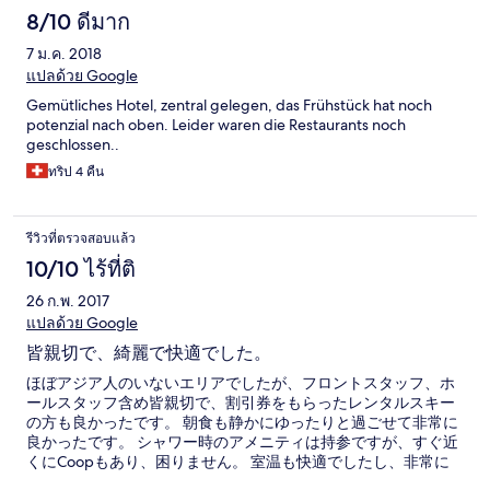
8/10 ดีมาก
7 ม.ค. 2018
แปลด้วย Google
Gemütliches Hotel, zentral gelegen, das Frühstück hat noch
potenzial nach oben. Leider waren die Restaurants noch
geschlossen..
ทริป 4 คืน
รีวิวที่ตรวจสอบแล้ว
10/10 ไร้ที่ติ
26 ก.พ. 2017
แปลด้วย Google
皆親切で、綺麗で快適でした。
ほぼアジア人のいないエリアでしたが、フロントスタッフ、ホ
ールスタッフ含め皆親切で、割引券をもらったレンタルスキー
の方も良かったです。 朝食も静かにゆったりと過ごせて非常に
良かったです。 シャワー時のアメニティは持参ですが、すぐ近
くにCoopもあり、困りません。 室温も快適でしたし、非常に
綺麗で大満足です。 また来たいです。