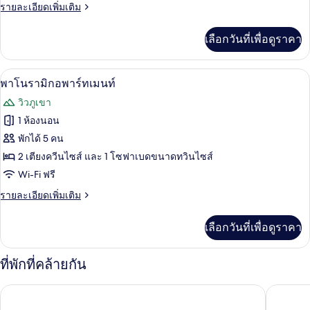
ทราดิ
ราย
รายละเอียดเพิ่มเติม
ละเอียด
ชัน
เพิ่ม
เลือกวันที่เพื่อดูราคา
เติม
นัล
เกี่ยว
ทริปเปิล
กับ
มินิบาร์, ตู้นิรภัยในห้องพัก, Wi-Fi ฟรี
เปิด
4
ห้อง
พาโนรามิกอพาร์ทเมนท์
ทราดิ
ภาพถ่าย
วิวภูเขา
ชัน
ทั้งหมด
นัล
1 ห้องนอน
ทริปเปิล
ของ
พักได้ 5 คน
พา
2 เตียงควีนไซส์ และ 1 โซฟาเบดขนาดทวินไซส์
Wi-Fi ฟรี
โนรา
ราย
รายละเอียดเพิ่มเติม
มิ
ละเอียด
กอ
เพิ่ม
เลือกวันที่เพื่อดูราคา
เติม
พาร์
เกี่ยว
ท
กับ
ที่พักที่คล้ายกัน
พา
เม
โนรา
เรเวียร์เมาน์เทนลอดจ์ อาเดลโบเดน
โรงแรมบร
มิ
นท์
กอ