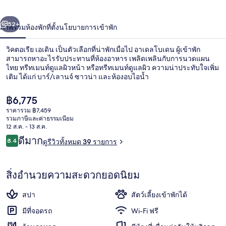
่อน
ถัดไป
น้า
52+
ภาพรวม
ห้องพัก
ที่ตั้ง
นโยบายการเข้าพัก
วิคตอเรีย เอเดิน เป็นตัวเลือกที่น่าพักเมื่อไป อาเดลโบเดน ผู้เข้าพัก
สามารถหาอะไรรับประทานที่ห้องอาหาร เพลิดเพลินกับการนวดแผน
ไทย ทรีทเมนท์ดูแลผิวหน้า หรือทรีทเมนท์ดูแลผิว ความน่าประทับใจเพิ่ม
เติม ได้แก่ บาร์/เลานจ์ ซาวน่า และห้องอบไอน้ำ
ราคา
฿6,775
ปัจจุบัน
ราคารวม ฿7,459
฿6,775
รวมภาษีและค่าธรรมเนียม
12 ส.ค. - 13 ส.ค.
ทรีทเมนท์ดูแลผิว, การนวดแผนไทย, ทรี
รีวิว
ดีมาก
8.4
ดูรีวิวทั้งหมด 39 รายการ
8.4 จาก 10
สิ่งอำนวยความสะดวกยอดนิยม
สปา
สัตว์เลี้ยงเข้าพักได้
มีที่จอดรถ
Wi-Fi ฟรี