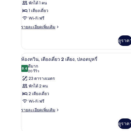
พักได้ 1 คน
ห้อง
1 เตียงเดี่ยว
ซิงเกิล,
Wi-Fi ฟรี
เตียง
ราย
รายละเอียดเพิ่มเติม
ละเอียด
เดี่ยว
เพิ่ม
1
ดูราค
เติม
เตียง
เกี่ยว
กับ
ผ้านวมขนเป็ด, โต๊ะทำงาน, Wi-Fi 
เปิด
12
ห้อง
ห้องทวิน, เตียงเดี่ยว 2 เตียง, ปลอดบุหรี่
ซิงเกิล,
ภาพถ่าย
ดีมาก
เตียง
8.4
8.4 จาก 10
(20
20 รีวิว
ทั้งหมด
เดี่ยว
รีวิว)
23 ตารางเมตร
1
ของ
เตียง
พักได้ 2 คน
ห้อง
2 เตียงเดี่ยว
ทวิน,
Wi-Fi ฟรี
เตียง
ราย
รายละเอียดเพิ่มเติม
ละเอียด
เดี่ยว
เพิ่ม
2
ดูราค
เติม
เกี่ยว