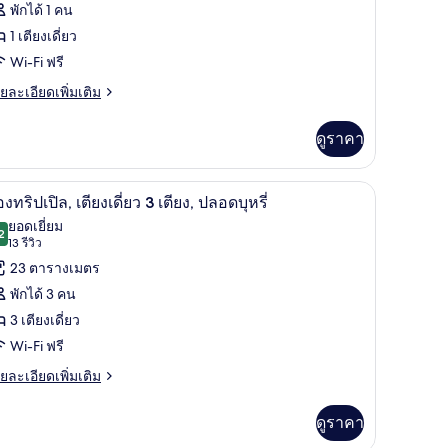
พักได้ 1 คน
อง
1 เตียงเดี่ยว
งเกิล,
Wi-Fi ฟรี
ียง
ย
ยละเอียดเพิ่มเติม
เอียด
ี่ยว
่ม
ดูราคา
ิม
ียง,
่ยว
ปูที่นอน
ผ้านวมขนเป็ด, โต๊ะทำงาน, Wi-Fi ฟรี, ผ้าปูที่นอน
ลอด
ิด
12
อง
องทริปเปิล, เตียงเดี่ยว 3 เตียง, ปลอดบุหรี่
เกิล,
รี่
าพถ่าย
ยอดเยี่ยม
ียง
2
9.2 จาก 10
(13
13 รีวิว
้งหมด
่ยว
รีวิว)
23 ตารางเมตร
อง
ยง,
พักได้ 3 คน
ลอด
อง
3 เตียงเดี่ยว
รี่
ิปเปิล,
Wi-Fi ฟรี
ียง
ย
ยละเอียดเพิ่มเติม
เอียด
ี่ยว
่ม
ดูราคา
ิม
่ยว