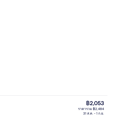
สาธารณะ
ฝ่ายต้อนรับ
ราคา
฿2,053
ปัจจุบัน
ราคารวม ฿2,484
฿2,053
31 ส.ค. - 1 ก.ย.
สาธารณะ
ห้องอาบน้ำสาธารณะ