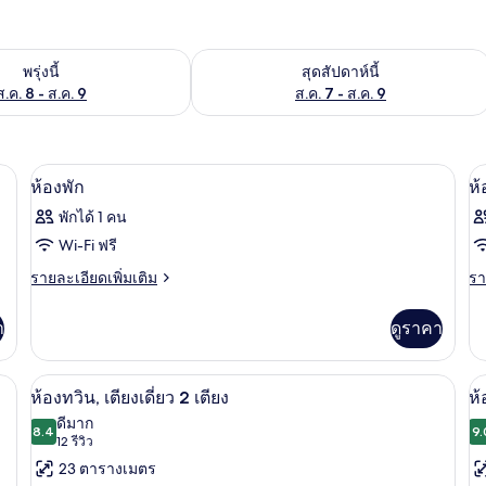
องพักว่างในพรุ่งนี้ ส.ค. 8 - ส.ค. 9
ตรวจสอบจำนวนห้องพักว่างในสุดสัปดาห์นี
พรุ่งนี้
สุดสัปดาห์นี้
ส.ค. 8 - ส.ค. 9
ส.ค. 7 - ส.ค. 9
ฟรี, ผ้าปูที่นอน
ผ้านวมขนเป็ด, โต๊ะทำงาน, Wi-Fi ฟรี, ผ้า
เปิด
เป
1
ห้องพัก
ห้
ภาพถ่าย
ภ
พักได้ 1 คน
ทั้งหมด
ทั
Wi-Fi ฟรี
ของ
ข
ราย
รา
รายละเอียดเพิ่มเติม
รา
ละเอียด
ละ
ห้อง
ห้
เพิ่ม
เพิ
า
ดูราคา
พัก
พั
เติม
เต
เกี่ยว
เกี
กับ
กับ
ฟรี, ผ้าปูที่นอน
ผ้านวมขนเป็ด, โต๊ะทำงาน, Wi-Fi ฟรี, ผ้า
เปิด
เป
12
ห้อง
ห้
ห้องทวิน, เตียงเดี่ยว 2 เตียง
ห้
พัก
พัก
ภาพถ่าย
ภ
ดีมาก
8.4
9.
8.4 จาก 10
(12
12 รีวิว
ทั้งหมด
ทั
รีวิว)
23 ตารางเมตร
ของ
ข