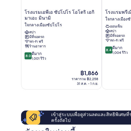
โรงแรม
โรงแรม
โรงแรมเอพีเอ ซัปโปโร โอโดริ เอกิ
โรงแรมพรีเม
เอ
พรีเมียร์
มาเอะ มินามิ
ใจกลางเมืองซ
พีเอ
เคบิน
ใจกลางเมืองซัปโปโร
ออนเซ็น
ซัป
ซัป
สปา
โปโร
สปา
โปโร
มีที่จอดรถ
มีที่จอดรถ
โอ
ใจ
Wi-Fi ฟรี
Wi-Fi ฟรี
โดริ
กลาง
ร้านอาหาร
8.4
ดีมาก
เอกิ
เมือง
8.4
จาก
1,004 รีวิว
8.0
มา
ดีมาก
ซัป
8.0
10,
จาก
เอะ
1,001 รีวิว
โปโร
ดี
10,
มิ
มาก,
ดี
นามิ
ราคา
฿1,866
1,004
มาก,
ใจ
ปัจจุบัน
รีวิว
ราคารวม ฿2,258
1,001
กลาง
คือ
31 ส.ค. - 1 ก.ย.
รีวิว
เมือง
฿1,866
ซัป
โปโร
เข้าสู่ระบบเพื่อดูส่วนลดและสิทธิพิเศษที
ครั้งถัดไป