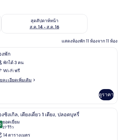
้ ส.ค. 7 - ส.ค. 9
ตรวจสอบจำนวนห้องพักว่างในสุดสัปดาห์หน้า ส.ค. 14 - ส.ค. 16
สุดสัปดาห์หน้า
ส.ค. 14 - ส.ค. 16
แสดงห้องพัก 11 ห้องจาก 11 ห้อง
ปูที่นอน
ผ้านวมขนเป็ด, โต๊ะทำงาน, Wi-Fi ฟรี, ผ้าปูที่นอน
ิด
1
องพัก
าพถ่าย
พักได้ 3 คน
้งหมด
Wi-Fi ฟรี
อง
ย
ยละเอียดเพิ่มเติม
เอียด
อง
่ม
ดูราคา
ก
ิม
่ยว
ปูที่นอน
ผ้านวมขนเป็ด, โต๊ะทำงาน, Wi-Fi ฟรี, ผ้าปูที่นอน
ิด
12
อง
องซิงเกิล, เตียงเดี่ยว 1 เตียง, ปลอดบุหรี่
าพถ่าย
ยอดเยี่ยม
0
9.0 จาก 10
(27
27 รีวิว
้งหมด
รีวิว)
14 ตารางเมตร
อง