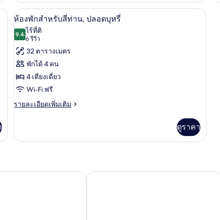
เตียง,
เต
ทริปเปิล,
กับ
ฟรี, ผ้าปูที่นอน
ผ้านวมขนเป็ด, โต๊ะทำงาน, Wi-Fi ฟรี, ผ้า
สูบ
เปิด
ป
เตียง
12
ห้
ห้องพักสำหรับสี่ท่าน, ปลอดบุหรี่
เดี่ยว
ทร
บุหรี่
ภาพถ่าย
บุห
ไร้ที่ติ
3
9.4
เต
9.4 จาก 10
(6
6 รีวิว
ได้
ทั้งหมด
เตียง,
เดี
รีวิว)
32 ตารางเมตร
สูบ
3
ของ
บุหรี่
เตี
พักได้ 4 คน
ได้
ป
ห้อง
4 เตียงเดี่ยว
บุห
พัก
Wi-Fi ฟรี
สำหรับ
ราย
รายละเอียดเพิ่มเติม
ละเอียด
สี่
เพิ่ม
า
ดูราคา
ท่าน,
เติม
เกี่ยว
ปลอด
กับ
บุหรี่
ห้อง
พัก
สำหรับ
ร์ เคบิน ซัปโปโร
เอพีเอ โฮเทล ซัปโปโร ซุซุกิโนะ เอกินิชิ
สี่
ท่าน,
ปลอด
บุหรี่