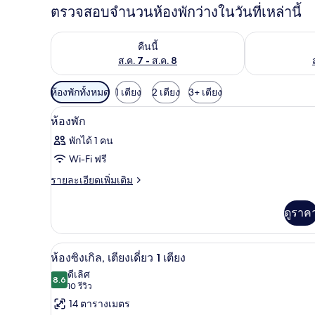
ตรวจสอบจำนวนห้องพักว่างในวันที่เหล่านี้
ตรวจสอบจำนวนห้องพักว่างในคืนนี้ ส.ค. 7 - ส.ค. 8
ตรวจสอบจำนวนห้
คืนนี้
ส.ค. 7 - ส.ค. 8
ตัว
ห้องพักทั้งหมด
1 เตียง
2 เตียง
3+ เตียง
กรอง
ผ้านวมขนเป็ด, โต๊ะทำงาน, Wi-Fi 
เปิด
1
ห้องพัก
ที่
ภาพถ่าย
มี
พักได้ 1 คน
ทั้งหมด
ให้
Wi-Fi ฟรี
ของ
สำหรับ
ราย
รายละเอียดเพิ่มเติม
ละเอียด
ห้อง
ห้อง
เพิ่ม
พัก
ดูราค
พัก
เติม
เกี่ยว
กับ
ผ้านวมขนเป็ด, โต๊ะทำงาน, Wi-Fi 
เปิด
12
ห้อง
ห้องซิงเกิล, เตียงเดี่ยว 1 เตียง
พัก
ภาพถ่าย
ดีเลิศ
8.6
8.6 จาก 10
(10
10 รีวิว
ทั้งหมด
รีวิว)
14 ตารางเมตร
ของ