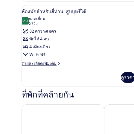
เตียง,
กับ
ผ้านวมขนเป็ด, โต๊ะทำงาน, Wi-Fi 
ปลอด
เปิด
12
ห้อง
ห้องพักสำหรับสี่ท่าน, สูบบุหรี่ได้
ทวิ
บุหรี่
ภาพถ่าย
ยอดเยี่ยม
น,
9.0
9.0 จาก 10
(2
2 รีวิว
ทั้งหมด
เตียง
รีวิว)
32 ตารางเมตร
เดี่ยว
ของ
2
พักได้ 4 คน
เตียง,
ห้อง
4 เตียงเดี่ยว
ปลอด
พัก
บุหรี่
Wi-Fi ฟรี
สำหรับ
ราย
รายละเอียดเพิ่มเติม
ละเอียด
สี่
เพิ่ม
ดูราค
ท่าน,
เติม
เกี่ยว
สูบ
กับ
ที่พักที่คล้ายกัน
บุหรี่
ห้อง
พัก
ได้
สำหรับ
โรงแรมเอพีเอ ซัปโปโร โอโดริ เอกิมาเอะ มินามิ
โรงแรมพรีเมีย
สี่
ท่าน,
สูบ
บุหรี่
ได้