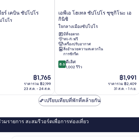
เอ
ียร์ เคบิน ซัปโปโร
เอพีเอ โฮเทล ซัปโปโร ซุซุกิโนะ เอ
พีเอ
กินิชิ
ัปโปโร
โฮ
ใจกลางเมืองซัปโปโร
เทล
ซัป
มีที่จอดรถ
Wi-Fi ฟรี
โปโร
เครื่องปรับอากาศ
ซุ
สิ่งอำนวยความสะดวกใน
ซุกิ
การซักรีด
โนะ
8.6
ดีเลิศ
เอ
8.6
จาก
1,002 รีวิว
กินิ
10,
ชิ
ราคา
ราคา
฿1,765
฿1,991
ดี
ใจ
ปัจจุบัน
ปัจจุบัน
เลิศ,
ราคารวม ฿2,199
ราคารวม ฿2,409
กลาง
คือ
คือ
23 ส.ค. - 24 ส.ค.
31 ส.ค. - 1 ก.ย.
1,002
เมือง
฿1,765
฿1,991
รีวิว
ซัป
เปรียบเทียบที่พักที่คล้ายกัน
โปโร
่ร่วมรายการ สะสมรีวอร์ดเพื่อการท่องเที่ยว