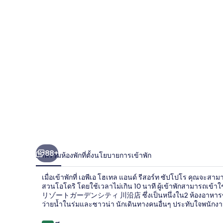
โฮ
เทล
แอนด์
รีสอร์ท
ซัป
โปโร
88+
ภาพรวม
ห้องพัก
ที่ตั้ง
นโยบายการเข้าพัก
เมื่อเข้าพักที่ เอพีเอ โฮเทล แอนด์ รีสอร์ท ซัปโปโร คุณจะ
สวนโอโดริ โดยใช้เวลาไม่เกิน 10 นาที ผู้เข้าพักสามารถเข้
リゾートガーデンシティ 川沿店 ซึ่งเป็นหนึ่งใน2 ห้องอาหารของที่นี่
ว่ายน้ำในร่มและซาวน่า นักเดินทางคนอื่นๆ ประทับใจพนักง