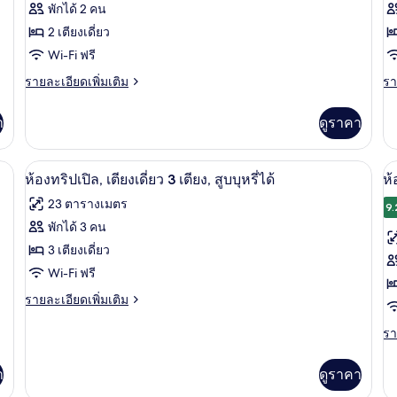
พักได้ 2 คน
ห้อง
ห้
2 เตียงเดี่ยว
ทวิน,
ซิ
Wi-Fi ฟรี
เตียง
เต
ราย
รา
รายละเอียดเพิ่มเติม
รา
ละเอียด
ละ
เดี่ยว
เด
เพิ่ม
เพิ
2
1
า
ดูราคา
เติม
เต
เตียง
เกี่ยว
เต
เกี
กับ
กับ
ฟรี, ผ้าปูที่นอน
ผ้านวมขนเป็ด, โต๊ะทำงาน, Wi-Fi ฟรี, ผ้า
เปิด
ป
เป
12
ห้อง
ห้
ห้องทริปเปิล, เตียงเดี่ยว 3 เตียง, สูบบุหรี่ได้
ห้
ทวิ
ซิง
ภาพถ่าย
บุห
ภ
23 ตารางเมตร
น,
เต
9.
ทั้งหมด
ทั
เตียง
เดี
พักได้ 3 คน
เดี่ยว
1
ของ
ข
3 เตียงเดี่ยว
2
เตี
เตียง
ป
ห้อง
Wi-Fi ฟรี
ห้
บุห
ทริปเปิล,
ราย
ทร
รายละเอียดเพิ่มเติม
ละเอียด
เตียง
เต
เพิ่ม
รา
รา
เติม
ละ
เดี่ยว
เด
เกี่ยว
เพิ
3
3
า
ดูราคา
กับ
เต
ห้อง
เกี