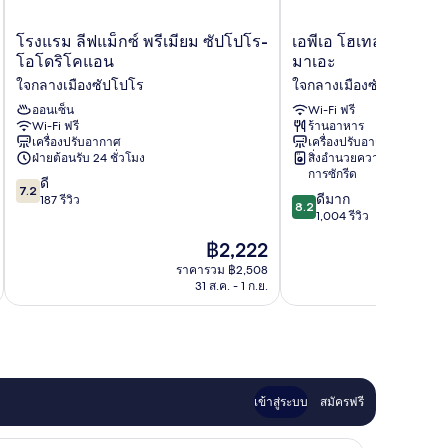
โรงแรม
เอ
โรงแรม ลีฟแม็กซ์ พรีเมียม ซัปโปโร-
เอพีเอ โฮเทล ซัปโปโร ซ
ลีฟแม็กซ์
พีเอ
โอโดริโคแอน
มาเอะ
พรีเมียม
โฮ
ใจกลางเมืองซัปโปโร
ใจกลางเมืองซัปโปโร
ซัป
เทล
โปโร-
ออนเซ็น
ซัป
Wi-Fi ฟรี
Wi-Fi ฟรี
ร้านอาหาร
โอ
โปโร
เครื่องปรับอากาศ
เครื่องปรับอากาศ
โด
ซุ
ฝ่ายต้อนรับ 24 ชั่วโมง
สิ่งอำนวยความสะดวกใน
ริ
ซุกิ
การซักรีด
7.2
โค
ดี
โนะ
7.2
8.2
ดีมาก
จาก
แอน
187 รีวิว
เอกิ
8.2
จาก
1,004 รีวิว
10,
ใจ
มา
10,
ดี,
กลาง
เอะ
ราคา
฿2,222
ดี
187
เมือง
ใจ
ปัจจุบัน
มาก,
ราคารวม ฿2,508
รีวิว
ซัป
กลาง
คือ
31 ส.ค. - 1 ก.ย.
1,004
โปโร
เมือง
฿2,222
รีวิว
ซัป
โปโร
เข้าสู่ระบบ
สมัครฟรี