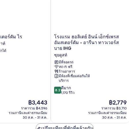
คิง
ไซส์
1
เตียง
(High
Floor)
โรงแรม
เตอร์ดัม ไร
โรงแรม ฮอลิเดย์ อินน์ เอ็กซ์เพรส
ฮอ
อัมสเตอร์ดัม - อารีนา ทาวเวอร์ส
าท์
ลิ
บาย IHG
ักได้
เดย์
ซุยดูสท์
อินน์
เอ็กซ์เพรส
มีที่จอดรถ
อัมสเตอร์ดัม
Wi-Fi ฟรี
ร้านอาหาร
-
มีห้องที่เชื่อมต่อกันให้
อารี
บริการ
นา
8.2
ทาว
ดีมาก
8.2
จาก
เวอร์
1,170 รีวิว
10,
ส
ราคา
ราคา
฿3,443
฿2,779
ดี
บาย
ปัจจุบัน
ปัจจุบัน
มาก,
ราคารวม ฿4,596
IHG
ราคารวม ฿3,710
คือ
คือ
รวมภาษีและค่าธรรมเนียม
รวมภาษีและค่าธรรมเนียม
1,170
ซุย
฿3,443
฿2,779
30 ส.ค. - 31 ส.ค.
30 ส.ค. - 31 ส.ค.
รีวิว
ดู
สท์
เปรียบเทียบที่พักที่คล้ายกัน