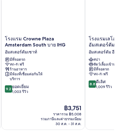
โรงแรม
โรงแรม
โรงแรม Crowne Plaza
โรงแรมเลโอนาร์โด รอ
Crowne
เลโอ
Amsterdam South บาย IHG
อัมสเตอร์ดัม
Plaza
นาร์
อัมสเตอร์ดัมเซาท์
อัมสเตอร์ดัม อีสต์
Amsterdam
โด
South
มีที่จอดรถ
รอยัล
สปา
Wi-Fi ฟรี
สัตว์เลี้ยงเข้าพักได้
บาย
อัมสเตอร์ดัม
ร้านอาหาร
มีที่จอดรถ
IHG
อัมสเตอร์ดัม
มีห้องที่เชื่อมต่อกันให้
Wi-Fi ฟรี
อัมสเตอร์ดัม
อีส
บริการ
8.8
เซา
ต์
ดีเลิศ
8.8
9.2
ยอดเยี่ยม
จาก
ท์
1,009 รีวิว
9.2
จาก
1,003 รีวิว
10,
10,
ดี
ยอด
เลิศ,
ราคา
฿3,751
เยี่ยม,
1,009
ปัจจุบัน
1,003
รีวิว
ราคารวม ฿5,008
คือ
รีวิว
รวมภาษีและค่าธรรมเนียม
รวมภาษ
฿3,751
30 ส.ค. - 31 ส.ค.