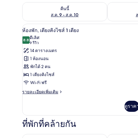
ตรวจสอบจำนวนห้องพักว่างในคืนนี้ ส.ค. 9 - ส.ค. 10
ตรวจสอบจำนวนห้
คืนนี้
ส.ค. 9 - ส.ค. 10
ส
เครื่องนอนระดับพรีเมียม, เตียงพ
เปิด
11
ห้องพัก, เตียงคิงไซส์ 1 เตียง
ภาพถ่าย
ดีเลิศ
8.8
8.8 จาก 10
(9
9 รีวิว
ทั้งหมด
รีวิว)
14 ตารางเมตร
ของ
1 ห้องนอน
ห้อง
พักได้ 2 คน
พัก,
1 เตียงคิงไซส์
เตียง
Wi-Fi ฟรี
คิง
ราย
รายละเอียดเพิ่มเติม
ละเอียด
ไซส์
เพิ่ม
ดูราค
1
เติม
เกี่ยว
เตียง
กับ
ที่พักที่คล้ายกัน
ห้อง
พัก,
เตียง
โมเทลวัน อัมสเตอร์ดัม
เอ็นฮาว อัมสเต