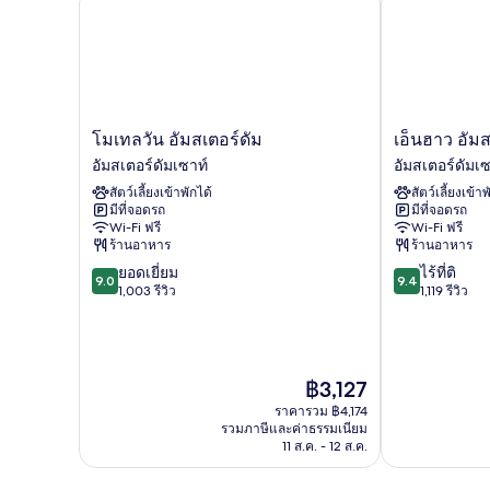
คิง
ไซส์
1
เตียง
โม
เอ็น
โมเทลวัน อัมสเตอร์ดัม
เอ็นฮาว อัมส
เท
ฮาว
อัมสเตอร์ดัมเซาท์
อัมสเตอร์ดัมเซ
ลวัน
อัมสเตอร์ดัม
สัตว์เลี้ยงเข้าพักได้
สัตว์เลี้ยงเข้าพ
อัมสเตอร์ดัม
ไร
มีที่จอดรถ
มีที่จอดรถ
อัมสเตอร์ดัม
อัมสเตอร์ดัม
Wi-Fi ฟรี
Wi-Fi ฟรี
เซา
เซา
ร้านอาหาร
ร้านอาหาร
ท์
ท์
9.0
9.4
ยอดเยี่ยม
ไร้ที่ติ
9.0
9.4
จาก
จาก
1,003 รีวิว
1,119 รีวิว
10,
10,
ยอด
ไร้
เยี่ยม,
ที่
1,003
ติ,
ราคา
฿3,127
รีวิว
1,119
ปัจจุบัน
รีวิว
ราคารวม ฿4,174
คือ
รวมภาษีและค่าธรรมเนียม
฿3,127
11 ส.ค. - 12 ส.ค.