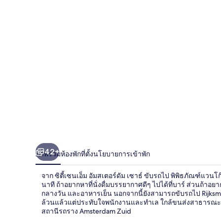
เอ็ม
อัมสเตอร์ดัม
เซา
ธ์
42+
ภาพรวม
ห้องพัก
ที่ตั้ง
นโยบายการเข้าพัก
จาก ซิตี้เซนเอ็ม อัมสเตอร์ดัม เซาธ์ ขับรถไป พิพิธภัณฑ์แวน
นาที ถ้าอยากหาที่นั่งดื่มบรรยากาศดีๆ ไปได้ที่บาร์ ส่วนถ้า
กลางวัน และอาหารเย็น นอกจากนี้ยังสามารถขับรถไป Rijksmu
ล้วนแล้วแต่ประทับใจพนักงานและทำเล ใกล้ขนส่งสาธารณะ: เด
สถานีรถราง Amsterdam Zuid