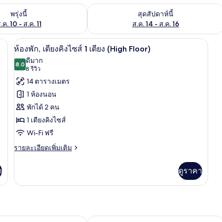
องพักว่างในพรุ่งนี้ ส.ค. 10 - ส.ค. 11
ตรวจสอบจำนวนห้องพักว่างในสุดสัปดาห์นี
พรุ่งนี้
สุดสัปดาห์นี้
.ค. 10 - ส.ค. 11
ส.ค. 14 - ส.ค. 16
ร้อมฟูกเสริมที่นอน, ตู้นิรภัยในห้องพัก
เครื่องนอนระดับพรีเมียม, เตียงพร้อมฟูกเ
เปิด
11
ห้องพัก, เตียงคิงไซส์ 1 เตียง (High Floor)
ภาพถ่าย
ดีมาก
8.0
8.0 จาก 10
(8
8 รีวิว
ทั้งหมด
รีวิว)
14 ตารางเมตร
ของ
1 ห้องนอน
ห้อง
พักได้ 2 คน
พัก,
1 เตียงคิงไซส์
เตียง
Wi-Fi ฟรี
คิง
ราย
รายละเอียดเพิ่มเติม
ละเอียด
ไซส์
เพิ่ม
า
ดูราคา
1
เติม
เกี่ยว
เตียง
กับ
(High
ห้อง
Floor)
พัก,
เตียง
อร์ดัม ไร
โรงแรม ฮอลิเดย์ อินน์ เอ็กซ์เพรส อัมส