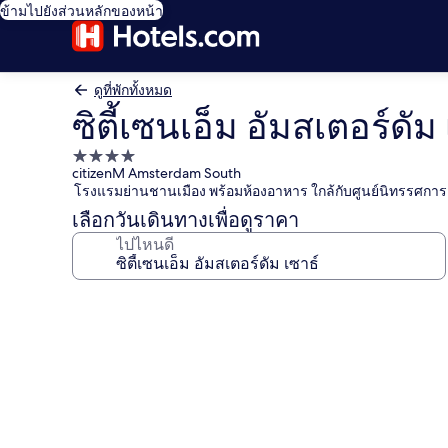
ข้ามไปยังส่วนหลักของหน้า
ดูที่พักทั้งหมด
ซิตี้เซนเอ็ม อัมสเตอร์ดัม
ที่พัก
citizenM Amsterdam South
4.0
โรงแรมย่านชานเมือง พร้อมห้องอาหาร ใกล้กับศูนย์นิทรรศกา
ดาว
เลือกวันเดินทางเพื่อดูราคา
ไปไหนดี
คลัง
ภาพ
ซิตี้
เซน