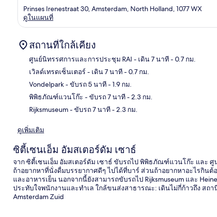
Prinses Irenestraat 30, Amsterdam, North Holland, 1077 WX
ดูในแผนที่
สถานที่ใกล้เคียง
ศูนย์นิทรรศการและการประชุม RAI
- เดิน 7 นาที
- 0.7 กม.
เวิลด์เทรดเซ็นเตอร์
- เดิน 7 นาที
- 0.7 กม.
แผนท
Vondelpark
- ขับรถ 5 นาที
- 1.9 กม.
พิพิธภัณฑ์แวนโก๊ะ
- ขับรถ 7 นาที
- 2.3 กม.
Rijksmuseum
- ขับรถ 7 นาที
- 2.3 กม.
ดูเพิ่มเติม
ซิตี้เซนเอ็ม อัมสเตอร์ดัม เซาธ์
จาก ซิตี้เซนเอ็ม อัมสเตอร์ดัม เซาธ์ ขับรถไป พิพิธภัณฑ์แวนโก๊ะ และ 
ถ้าอยากหาที่นั่งดื่มบรรยากาศดีๆ ไปได้ที่บาร์ ส่วนถ้าอยากหาอะไรกิน
และอาหารเย็น นอกจากนี้ยังสามารถขับรถไป Rijksmuseum และ Heineke
ประทับใจพนักงานและทำเล ใกล้ขนส่งสาธารณะ: เดินไม่กี่ก้าวถึง สถา
Amsterdam Zuid