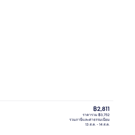
ล็อบบี้เลานจ์
ราคา
฿2,811
ปัจจุบัน
ราคารวม ฿3,752
฿2,811
รวมภาษีและค่าธรรมเนียม
สิ่งอำนวยความสะดวกในที่พัก
13 ส.ค. - 14 ส.ค.