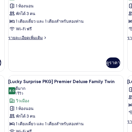
ทั้งหมด
ทั
1 ห้องนอน
ของ
ข
พักได้ 3 คน
ห้อง
1 เตียงเดี่ยว และ 1 เตียงสำหรับสองท่าน
ห้
Wi-Fi ฟรี
แฟ
สว
ราย
รา
รายละเอียดเพิ่มเติม
รา
มิ
ละเอียด
ละ
ลี่
เพิ่ม
เพิ
เติม
เต
ทวิน
เกี่ยว
เกี
า
ดูราคา
กับ
กับ
ห้อง
ห้
แฟ
สวี
ัก, โต๊ะทำงาน, ผ้าม่านกันแสง
ผ้านวมขนเป็ด, ตู้นิรภัยในห้องพัก, โต๊ะ
เปิด
เป
มิ
ท
7
[Lucky Surprise PKG] Premier Deluxe Family Twin
[L
ลี่
ภาพถ่าย
ภ
ดีมาก
ทวิ
8.0
8.0 จาก 10
(1
1 รีวิว
ทั้งหมด
ทั
น
รีวิว)
วิวเมือง
ของ
ข
1 ห้องนอน
[Lucky
[
พักได้ 3 คน
Surprise
S
รา
รา
1 เตียงเดี่ยว และ 1 เตียงสำหรับสองท่าน
PKG]
P
ละ
Wi-Fi ฟรี
เพิ