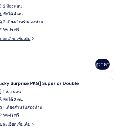
้งหมด
2 ห้องนอน
อง
พักได้ 4 คน
อง
2 เตียงสำหรับสองท่าน
Wi-Fi ฟรี
ีท
ย
ยละเอียดเพิ่มเติม
เอียด
่ม
ิม
่ยว
ดูราคา
อง
ทำงาน, ผ้าม่านกันแสง
ผ้านวมขนเป็ด, ตู้นิรภัยในห้องพัก, โต๊ะทำงาน, 
ิด
8
ucky Surprise PKG] Superior Double
าพถ่าย
1 ห้องนอน
้งหมด
พักได้ 2 คน
อง
1 เตียงสำหรับสองท่าน
Lucky
Wi-Fi ฟรี
urprise
ย
ยละเอียดเพิ่มเติม
KG]
เอียด
่ม