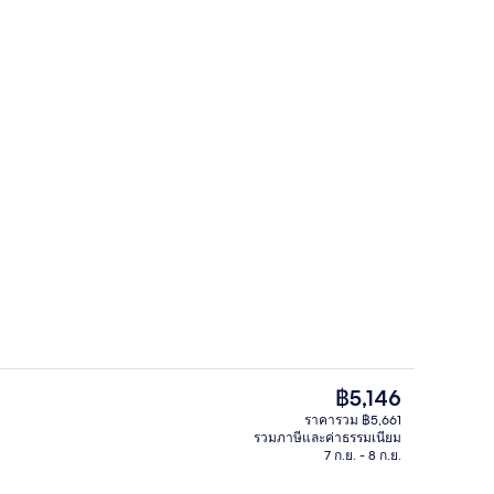
ฝ่ายต้อนรับ
ราคา
฿5,146
ปัจจุบัน
ราคารวม ฿5,661
฿5,146
รวมภาษีและค่าธรรมเนียม
ผ้านวมขนเป็ด, ตู้นิรภัยในห้องพัก, โต๊
7 ก.ย. - 8 ก.ย.