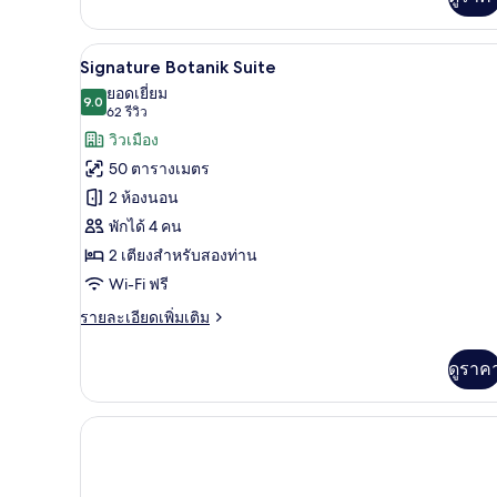
เติม
เกี่ยว
กับ
ผ้านวมขนเป็ด, ตู้นิรภัยในห้องพ
เปิด
12
Superior
Signature Botanik Suite
Double
ภาพถ่าย
ยอดเยี่ยม
Room
9.0
9.0 จาก 10
(62
62 รีวิว
ทั้งหมด
รีวิว)
วิวเมือง
ของ
50 ตารางเมตร
Signature
2 ห้องนอน
Botanik
พักได้ 4 คน
Suite
2 เตียงสำหรับสองท่าน
Wi-Fi ฟรี
ราย
รายละเอียดเพิ่มเติม
ละเอียด
เพิ่ม
ดูราค
เติม
เกี่ยว
กับ
Signature
Botanik
Suite