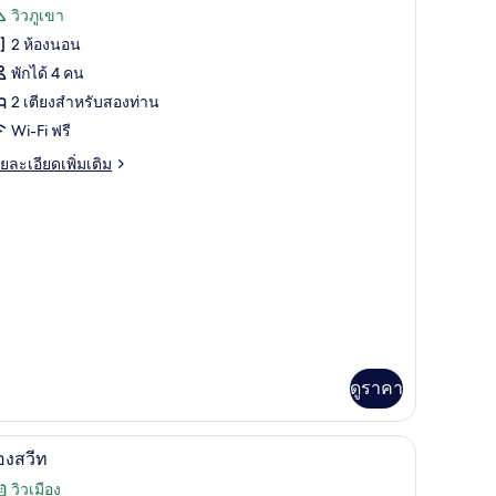
รีวิว)
วิวภูเขา
อง
2 ห้องนอน
ignature
พักได้ 4 คน
otanik
2 เตียงสำหรับสองท่าน
uite
Wi-Fi ฟรี
Namsan
iew)
ย
ยละเอียดเพิ่มเติม
เอียด
่ม
ิม
่ยว
gnature
tanik
ite
Namsan
ew)
ดูราคา
ทำงาน, ผ้าม่านกันแสง
ห้องสวีท | ผ้านวมขนเป็ด, ตู้นิรภัยในห้องพัก, โ
ิด
9
องสวีท
าพถ่าย
วิวเมือง