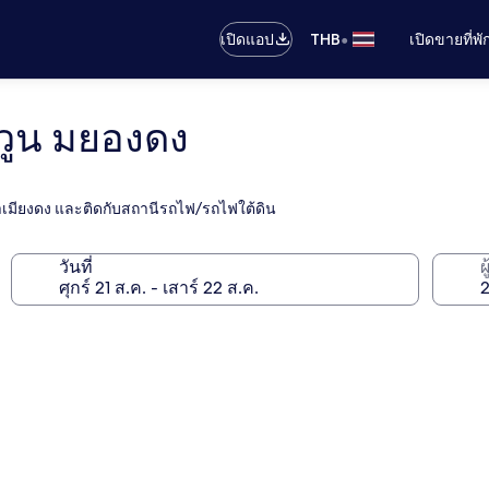
•
เปิดแอป
THB
เปิดขายที่พ
วูน มยองดง
าเมียงดง และติดกับสถานีรถไฟ/รถไฟใต้ดิน
วันที่
ผ