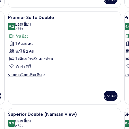
เติม
เต
เกี่ยว
เกี
กับ
กับ
ัก, โต๊ะทำงาน, ผ้าม่านกันแสง
ผ้านวมขนเป็ด, ตู้นิรภัยในห้องพัก, โต๊ะ
เปิด
เป
6
Premier
Pr
Premier Suite Double
P
Deluxe
Su
ภาพถ่าย
ภ
ยอดเยี่ยม
Family
9.2
Tw
9.
9.2 จาก 10
(7
7 รีวิว
ทั้งหมด
ทั
Twin
รีวิว)
วิวเมือง
ของ
ข
1 ห้องนอน
Premier
P
พักได้ 2 คน
Suite
D
1 เตียงสำหรับสองท่าน
Double
T
Wi-Fi ฟรี
ราย
รา
รายละเอียดเพิ่มเติม
รา
ละเอียด
ละ
เพิ่ม
เพิ
เติม
เต
เกี่ยว
เกี
า
ดูราคา
กับ
กับ
Premier
Pr
Suite
ผ้านวมขนเป็ด, ตู้นิรภัยในห้องพัก, โต๊ะ
De
เปิด
เป
8
Superior Double (Namsan View)
Si
Double
Tw
ภาพถ่าย
ภ
ยอดเยี่ยม
9.0
8.
9.0 จาก 10
(2
2 รีวิว
ทั้งหมด
ทั