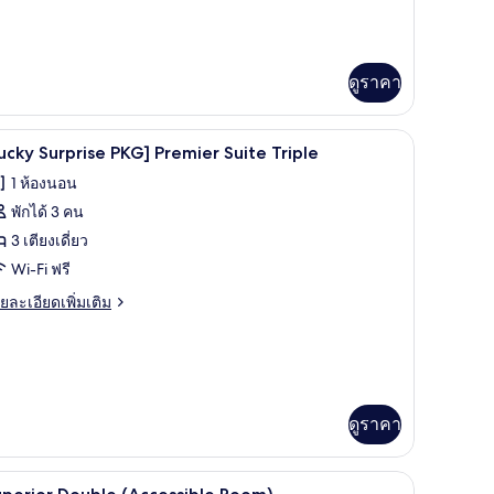
uperior
ิม
ouble
่ยว
ucky
ดูราคา
rprise
G]
perior
ทำงาน, ผ้าม่านกันแสง
ผ้านวมขนเป็ด, ตู้นิรภัยในห้องพัก, โต๊ะทำงาน, 
ิด
7
ucky Surprise PKG] Premier Suite Triple
uble
าพถ่าย
1 ห้องนอน
้งหมด
พักได้ 3 คน
อง
3 เตียงเดี่ยว
Lucky
Wi-Fi ฟรี
urprise
ย
ยละเอียดเพิ่มเติม
KG]
เอียด
่ม
remier
ิม
uite
่ยว
riple
ucky
ดูราคา
rprise
G]
emier
ผ้านวมขนเป็ด, ตู้นิรภัยในห้องพัก, โต๊ะทำงาน, 
ิด
4