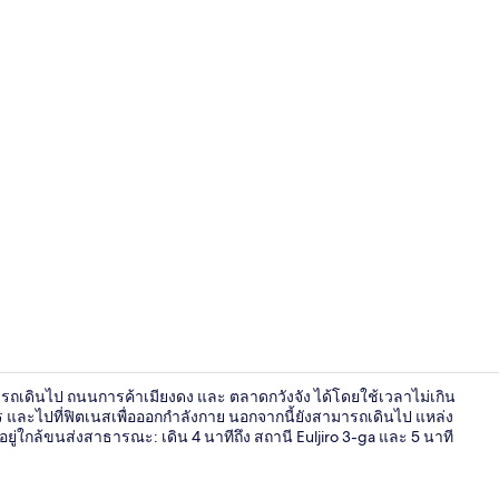
ร้านอาหาร
ารถเดินไป ถนนการค้าเมียงดง และ ตลาดกวังจัง ได้โดยใช้เวลาไม่เกิน
ร และไปที่ฟิตเนสเพื่อออกกำลังกาย นอกจากนี้ยังสามารถเดินไป แหล่ง
ี้อยู่ใกล้ขนส่งสาธารณะ: เดิน 4 นาทีถึง สถานี Euljiro 3-ga และ 5 นาที
ฟิตเนส