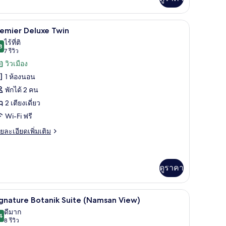
ิม
่ยว
ทำงาน, ผ้าม่านกันแสง
ผ้านวมขนเป็ด, ตู้นิรภัยในห้องพัก, โต๊ะทำงาน, 
ิด
4
emier
remier Deluxe Twin
ite
าพถ่าย
ไร้ที่ติ
in
8
9.8 จาก 10
(7
7 รีวิว
้งหมด
รีวิว)
วิวเมือง
อง
1 ห้องนอน
remier
พักได้ 2 คน
eluxe
2 เตียงเดี่ยว
win
Wi-Fi ฟรี
ย
ยละเอียดเพิ่มเติม
เอียด
่ม
ิม
่ยว
ดูราคา
emier
ทำงาน, ผ้าม่านกันแสง
luxe
ผ้านวมขนเป็ด, ตู้นิรภัยในห้องพัก, โต๊ะทำงาน, 
ิด
9
gnature Botanik Suite (Namsan View)
in
าพถ่าย
ดีมาก
4
8.4 จาก 10
(8
8 รีวิว
้งหมด