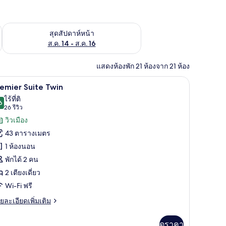
้ ส.ค. 7 - ส.ค. 9
ตรวจสอบจำนวนห้องพักว่างในสุดสัปดาห์หน้า ส.ค. 14 - ส.ค. 16
สุดสัปดาห์หน้า
ส.ค. 14 - ส.ค. 16
แสดงห้องพัก 21 ห้องจาก 21 ห้อง
ทำงาน, ผ้าม่านกันแสง
ผ้านวมขนเป็ด, ตู้นิรภัยในห้องพัก, โต๊ะทำงาน, 
ิด
6
emier Suite Twin
าพถ่าย
ไร้ที่ติ
6
9.6 จาก 10
(26
26 รีวิว
้งหมด
รีวิว)
วิวเมือง
อง
43 ตารางเมตร
remier
1 ห้องนอน
uite
พักได้ 2 คน
win
2 เตียงเดี่ยว
Wi-Fi ฟรี
ย
ยละเอียดเพิ่มเติม
เอียด
่ม
ดูราคา