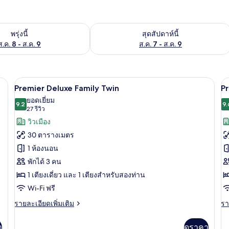
องพักว่างในพรุ่งนี้ ส.ค. 8 - ส.ค. 9
ตรวจสอบจำนวนห้องพักว่างในสุดสัปดาห์นี
พรุ่งนี้
สุดสัปดาห์นี้
ส.ค. 8 - ส.ค. 9
ส.ค. 7 - ส.ค. 9
ัก, โต๊ะทำงาน, ผ้าม่านกันแสง
ผ้านวมขนเป็ด, ตู้นิรภัยในห้องพัก, โต๊ะ
เปิด
เป
6
Premier Deluxe Family Twin
Pr
ภาพถ่าย
ภ
ยอดเยี่ยม
9.2
9.
9.2 จาก 10
(27
27 รีวิว
ทั้งหมด
ทั
รีวิว)
วิวเมือง
ของ
ข
30 ตารางเมตร
Premier
P
1 ห้องนอน
Deluxe
S
พักได้ 3 คน
Family
T
1 เตียงเดี่ยว และ 1 เตียงสำหรับสองท่าน
Twin
Wi-Fi ฟรี
ราย
รา
รายละเอียดเพิ่มเติม
รา
ละเอียด
ละ
เพิ่ม
เพิ
า
ดูราคา