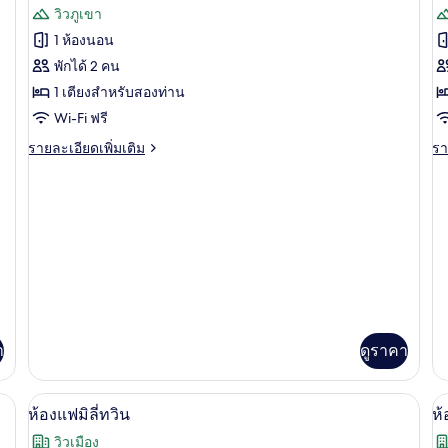
รีวิว)
วิวภูเขา
ของ
ข
1 ห้องนอน
Superior
S
พักได้ 2 คน
Double
B
1 เตียงสำหรับสองท่าน
(Namsan
S
Wi-Fi ฟรี
View)
(
V
ราย
รา
รายละเอียดเพิ่มเติม
รา
ละเอียด
ละ
เพิ่ม
เพิ
เติม
เต
เกี่ยว
เกี
กับ
กับ
Superior
Si
Double
Bo
(Namsan
Su
View)
(
Vi
า
ดูราคา
ป็ด, ตู้นิรภัยในห้องพัก, โต๊ะทำงาน, ผ้าม่านกันแสง
ผ้านวมขนเป็ด, ตู้นิรภัยในห้องพัก, โต๊ะ
เปิด
เป
8
ห้องแฟมิลี่ทวิน
ห้
ภาพถ่าย
ภ
วิวเมือง