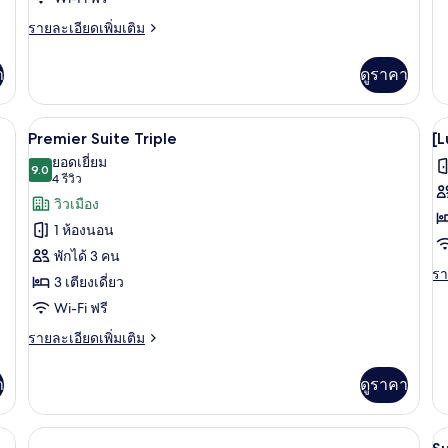
Premier
S
เต
Deluxe
D
ราย
รายละเอียดเพิ่มเติม
เกี
ละเอียด
Family
กับ
เพิ่ม
Twin
[L
า
ดูราคา
เติม
Su
เกี่ยว
PK
กับ
Su
ัก, โต๊ะทำงาน, ผ้าม่านกันแสง
ผ้านวมขนเป็ด, ตู้นิรภัยในห้องพัก, โต๊ะ
เปิด
เป
6
[Lucky
Premier Suite Triple
[L
Do
Surprise
ภาพถ่าย
ภ
ยอดเยี่ยม
PKG]
9.0
9.0 จาก 10
(4
4 รีวิว
ทั้งหมด
ทั
Premier
รีวิว)
วิวเมือง
Deluxe
ของ
ข
Family
1 ห้องนอน
Premier
[
Twin
พักได้ 3 คน
Suite
S
รา
รา
3 เตียงเดี่ยว
Triple
P
ละ
Wi-Fi ฟรี
เพิ
P
เต
S
ราย
รายละเอียดเพิ่มเติม
เกี
ละเอียด
T
กับ
เพิ่ม
[L
า
ดูราคา
เติม
Su
เกี่ยว
PK
กับ
Pr
เป
Premier