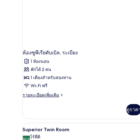
ห้องซูพีเรียดับเบิล, ระเบียง
1 ห้องนอน
พักได้ 2 คน
1 เตียงสำหรับสองท่าน
Wi-Fi ฟรี
ราย
รายละเอียดเพิ่มเติม
ละเอียด
เพิ่ม
ดูราค
เติม
เกี่ยว
กับ
Superior Twin Room | ผ้านวมขนเ
เปิด
6
ห้อง
Superior Twin Room
ซู
ภาพถ่าย
ไร้ที่ติ
พี
10.0