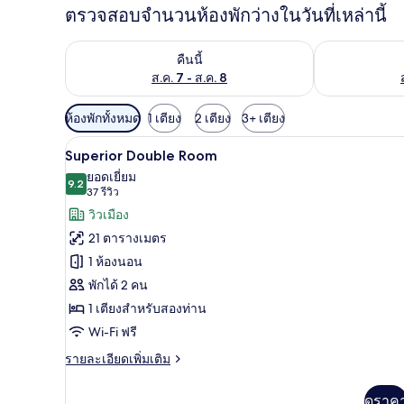
ตรวจสอบจำนวนห้องพักว่างในวันที่เหล่านี้
ตรวจสอบจำนวนห้องพักว่างในคืนนี้ ส.ค. 7 - ส.ค. 8
ตรวจสอบจำนวนห้
คืนนี้
ส.ค. 7 - ส.ค. 8
ตัว
ห้องพักทั้งหมด
1 เตียง
2 เตียง
3+ เตียง
กรอง
ผ้านวมขนเป็ด, ตู้นิรภัยในห้องพ
เปิด
7
Superior Double Room
ที่
ภาพถ่าย
ยอดเยี่ยม
มี
9.2
9.2 จาก 10
(37
37 รีวิว
ทั้งหมด
ให้
รีวิว)
วิวเมือง
ของ
สำหรับ
21 ตารางเมตร
ห้อง
Superior
1 ห้องนอน
Double
พัก
พักได้ 2 คน
Room
1 เตียงสำหรับสองท่าน
Wi-Fi ฟรี
ราย
รายละเอียดเพิ่มเติม
ละเอียด
เพิ่ม
ดูราค