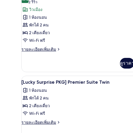
10.0 จาก 10
(2
2 รีวิว
ทั้งหมด
เรียดั
รีวิว)
วิวเมือง
บเบิล,
ของ
ระเบียง
1 ห้องนอน
Superior
พักได้ 2 คน
Twin
2 เตียงเดี่ยว
Room
Wi-Fi ฟรี
ราย
รายละเอียดเพิ่มเติม
ละเอียด
เพิ่ม
ดูราค
เติม
เกี่ยว
กับ
ผ้านวมขนเป็ด, ตู้นิรภัยในห้องพ
เปิด
7
Superior
[Lucky Surprise PKG] Premier Suite Twin
Twin
ภาพถ่าย
1 ห้องนอน
Room
ทั้งหมด
พักได้ 2 คน
ของ
2 เตียงเดี่ยว
[Lucky
Wi-Fi ฟรี
Surprise
ราย
รายละเอียดเพิ่มเติม
PKG]
ละเอียด
เพิ่ม