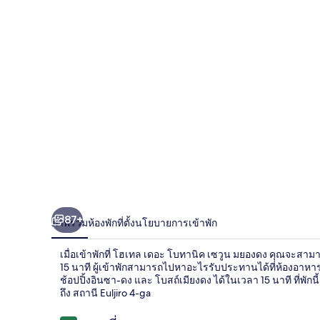
เดอะ
โบ
ทา
นิค
เซ
วูน
ม
ยอง
87+
ภาพรวม
ห้องพัก
ที่ตั้ง
นโยบายการเข้าพัก
ดง
เมื่อเข้าพักที่ โฮเทล เดอะ โบทานิค เซวูน มยองดง คุณจะสาม
15 นาที ผู้เข้าพักสามารถไปหาอะไรรับประทานได้ที่ห้องอาหา
ช้อปปิ้งอินซา-ดง และ โบสถ์เมียงดง ได้ในเวลา 15 นาที ที่พักน
ถึง สถานี Euljiro 4-ga