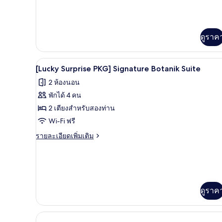
Premier
เติม
Suite
เกี่ยว
Twin
กับ
[Lucky
ดูราค
Surprise
PKG]
Premier
ผ้านวมขนเป็ด, ตู้นิรภัยในห้องพ
เปิด
13
[Lucky Surprise PKG] Signature Botanik Suite
Suite
ภาพถ่าย
Twin
2 ห้องนอน
ทั้งหมด
พักได้ 4 คน
ของ
2 เตียงสำหรับสองท่าน
[Lucky
Wi-Fi ฟรี
Surprise
ราย
รายละเอียดเพิ่มเติม
PKG]
ละเอียด
เพิ่ม
Signature
เติม
Botanik
เกี่ยว
Suite
กับ
[Lucky
ดูราค
Surprise
PKG]
Signature