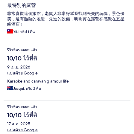
最特別的露營
非常喜歡這個旅館，老闆人非常好幫我找到丟失的玩偶，景色優
美，還有熱熱的地暖，先進的設備，明明實在露營卻感覺在五星
級酒店！
YILI, ทริป 1 คืน
รีวิวที่ตรวจสอบแล้ว
10/10 ไร้ที่ติ
9 เม.ย. 2026
แปลด้วย Google
Karaoke and caravan glamour life
Jacqui, ทริป 2 คืน
รีวิวที่ตรวจสอบแล้ว
10/10 ไร้ที่ติ
17 ส.ค. 2025
แปลด้วย Google