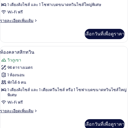
1 เตียงคิงไซส์ และ 1 โซฟาเบดขนาดทวินไซส์ใหญ่พิเศษ
คลาส
Wi-Fi ฟรี
สิ
ราย
รายละเอียดเพิ่มเติม
กดับเบิล
ละเอียด
เพิ่ม
เลือกวันที่เพื่อดูราคา
เติม
เกี่ยว
กับ
ห้องคลาสสิกทวิน | เครื่องนอนระดับพรีเ
เปิด
8
ห้อง
ห้องคลาสสิกทวิน
คลาส
ภาพถ่าย
วิวภูเขา
สิ
ทั้งหมด
กดับเบิล
94 ตารางเมตร
ของ
1 ห้องนอน
ห้อง
พักได้ 6 คน
1 เตียงคิงไซส์ และ 1 เตียงควีนไซส์ หรือ 1 โซฟาเบดขนาดทวินไซส์ใหญ่
คลาส
พิเศษ
สิ
Wi-Fi ฟรี
ก
ราย
รายละเอียดเพิ่มเติม
ทวิน
ละเอียด
เพิ่ม
เลือกวันที่เพื่อดูราคา
เติม