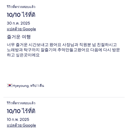
รีวิว
รีวิวที่ตรวจสอบแล้ว
10/10 ไร้ที่ติ
30 ก.ค. 2025
แปลด้วย Google
즐거운 여행
너무 즐거운 시간보내고 왔어요 사장님과 직원분 넘 친절하시고
노래방과 탁구까지 잘즐기며 추억만들고왔어요 다음에 다시 방문
하고 싶은곳이에요
Hyeyoung, ทริป 1 คืน
รีวิวที่ตรวจสอบแล้ว
10/10 ไร้ที่ติ
10 ก.พ. 2025
แปลด้วย Google