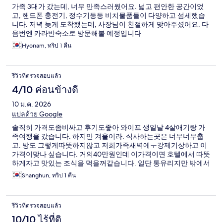
가족 3대가 갔는데, 너무 만족스러웠어요. 넓고 편안한 공간이었
고, 핸드폰 충전기, 정수기등등 비치물품들이 다양하고 섬세했습
니다. 저녁 늦게 도착했는데, 사장님이 친절하게 맞아주셨어요. 다
음번엔 카라반숙소로 방문해볼 예정입니다
Hyonam, ทริป 1 คืน
รีวิวที่ตรวจสอบแล้ว
4/10 ค่อนข้างดี
10 ม.ค. 2026
แปลด้วย Google
솔직히 가격도좀비싸고 후기도좋아 와이프 생일날 4살애기랑 가
족여행을 갔습니다. 하지만 겨울이라. 식사하는곳은 너무너무춥
고. 방도 그렇게따뜻하지않고 저희가족새벽에ㅜ강제기상하고 이
가격이맞나 싶습니다. 거의40만원인데 이가격이면 호텔에서 따뜻
하게자고 맛있는 조식을 먹을꺼같습니다. 일단 통유리지만 밖에서
다보입니다. 글고 숯불이안되니 차라리 식사를하고 숙소를가세
Shanghun, ทริป 1 คืน
요. 정말 겨울에는 비추천입니다.
รีวิวที่ตรวจสอบแล้ว
10/10 ไร้ที่ติ