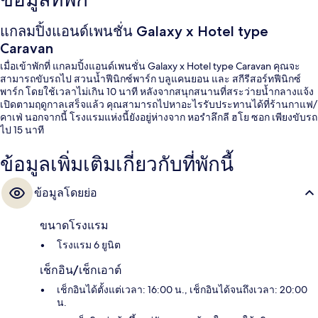
ข้อมูลที่พัก
แกลมปิ้งแอนด์เพนชั่น Galaxy x Hotel type
Caravan
เมื่อเข้าพักที่ แกลมปิ้งแอนด์เพนชั่น Galaxy x Hotel type Caravan คุณจะ
สามารถขับรถไป สวนน้ำฟีนิกซ์พาร์ก บลูแคนยอน และ สกีรีสอร์ทฟีนิกซ์
พาร์ก โดยใช้เวลาไม่เกิน 10 นาที หลังจากสนุกสนานที่สระว่ายน้ำกลางแจ้ง
เปิดตามฤดูกาลเสร็จแล้ว คุณสามารถไปหาอะไรรับประทานได้ที่ร้านกาแฟ/
คาเฟ่ นอกจากนี้ โรงแรมแห่งนี้ยังอยู่ห่างจาก หอรำลึกลี ฮโย ซอก เพียงขับรถ
ไป 15 นาที
ข้อมูลเพิ่มเติมเกี่ยวกับที่พักนี้
ข้อมูลโดยย่อ
ขนาดโรงแรม
โรงแรม 6 ยูนิต
เช็กอิน/เช็กเอาต์
เช็กอินได้ตั้งแต่เวลา: 16:00 น., เช็กอินได้จนถึงเวลา: 20:00
น.