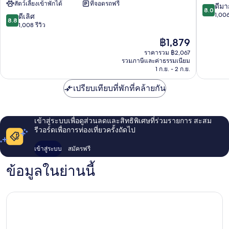
สัตว์เลี้ยงเข้าพักได้
ที่จอดรถฟรี
สวี
Pyeong
8.0
ดีมา
8.0
ทส์
จาก
1,006
8.8
ดีเลิศ
8.8
บาย
10,
จาก
1,008 รีวิว
วิน
ดี
10,
ราคา
฿1,879
ด์
มาก,
ดี
ปัจจุบัน
แฮม
1,006
เลิศ,
ราคารวม ฿2,067
คือ
คัง
รีวิว
รวมภาษีและค่าธรรมเนียม
1,008
฿1,879
วอน
1 ก.ย. - 2 ก.ย.
รีวิว
พ
ยอง
เปรียบเทียบที่พักที่คล้ายกัน
ชาง
Pyeongchang
เข้าสู่ระบบเพื่อดูส่วนลดและสิทธิพิเศษที่ร่วมรายการ สะสม
รีวอร์ดเพื่อการท่องเที่ยวครั้งถัดไป
เข้าสู่ระบบ
สมัครฟรี
ข้อมูลในย่านนี้