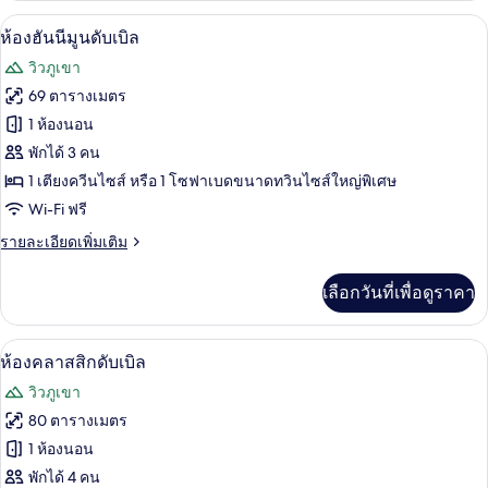
กับ
ภูเขา
ห้องฮันนีมูนดับเบิล | เครื่องนอนระดับพ
เปิด
10
ห้อง
ห้องฮันนีมูนดับเบิล
แฟ
ภาพถ่าย
วิวภูเขา
มิ
ทั้งหมด
ลี่
69 ตารางเมตร
ทวิ
ของ
1 ห้องนอน
น,
วิว
ห้อง
พักได้ 3 คน
ภูเขา
1 เตียงควีนไซส์ หรือ 1 โซฟาเบดขนาดทวินไซส์ใหญ่พิเศษ
ฮัน
Wi-Fi ฟรี
นี
ราย
รายละเอียดเพิ่มเติม
มูน
ละเอียด
ดับเบิล
เพิ่ม
เลือกวันที่เพื่อดูราคา
เติม
เกี่ยว
กับ
ห้องคลาสสิกดับเบิล | เครื่องนอนระดับพร
เปิด
9
ห้อง
ห้องคลาสสิกดับเบิล
ฮัน
ภาพถ่าย
วิวภูเขา
นี
ทั้งหมด
มูน
80 ตารางเมตร
ดับเบิล
ของ
1 ห้องนอน
ห้อง
พักได้ 4 คน