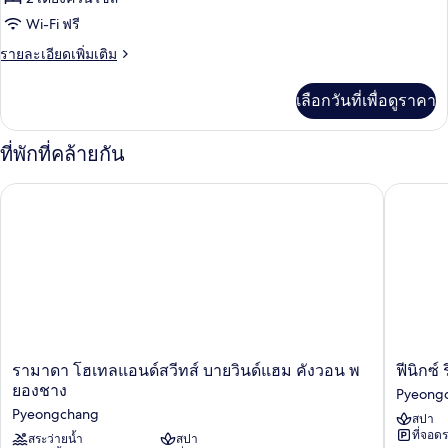
น,
วิว
ห้อง
Wi-Fi ฟรี
ภูเขา
แฟ
ราย
รายละเอียดเพิ่มเติม
ละเอียด
มิ
เพิ่ม
เลือกวันที่เพื่อดูราคา
เติม
ลี่
เกี่ยว
ทวิน,
กับ
ที่พักที่คล้ายกัน
ห้อง
วิว
แฟ
รามาดา โฮเทลแอนด์สวีทส์ บายวินด์แฮม คังวอน พยองชาง
ฟีนิกซ์ ร
มิ
ภูเขา
ลี่
ทวิ
น,
วิว
ภูเขา
รามา
ฟีนิกซ์
รามาดา โฮเทลแอนด์สวีทส์ บายวินด์แฮม คังวอน พ
ฟีนิกซ์
ดา
รีสอร์ท
ยองชาง
Pyeong
โฮ
พ
Pyeongchang
สปา
เทล
ยอง
ที่จอด
แอนด์
สระว่ายน้ำ
สปา
ชาง