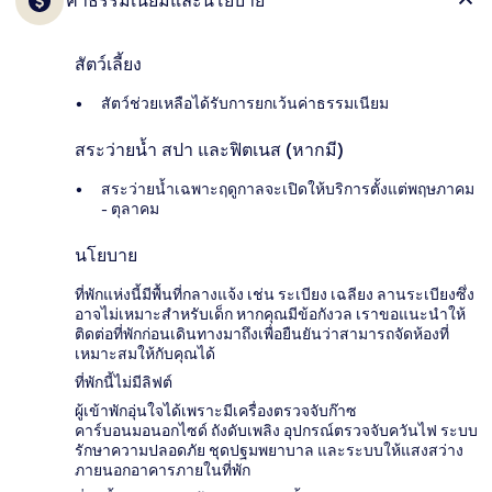
ค่าธรรมเนียมและนโยบาย
สัตว์เลี้ยง
สัตว์ช่วยเหลือได้รับการยกเว้นค่าธรรมเนียม
สระว่ายน้ำ สปา และฟิตเนส (หากมี)
สระว่ายน้ำเฉพาะฤดูกาลจะเปิดให้บริการตั้งแต่พฤษภาคม
- ตุลาคม
นโยบาย
ที่พักแห่งนี้มีพื้นที่กลางแจ้ง เช่น ระเบียง เฉลียง ลานระเบียงซึ่ง
อาจไม่เหมาะสำหรับเด็ก หากคุณมีข้อกังวล เราขอแนะนำให้
ติดต่อที่พักก่อนเดินทางมาถึงเพื่อยืนยันว่าสามารถจัดห้องที่
เหมาะสมให้กับคุณได้
ที่พักนี้ไม่มีลิฟต์
ผู้เข้าพักอุ่นใจได้เพราะมีเครื่องตรวจจับก๊าซ
คาร์บอนมอนอกไซด์ ถังดับเพลิง อุปกรณ์ตรวจจับควันไฟ ระบบ
รักษาความปลอดภัย ชุดปฐมพยาบาล และระบบให้แสงสว่าง
ภายนอกอาคารภายในที่พัก