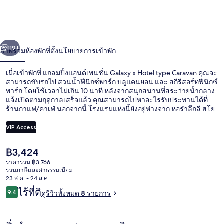
ปิ้ง
แอนด์
่อน
ถัดไป
น้า
119+
ภาพรวม
ห้องพัก
ที่ตั้ง
นโยบายการเข้าพัก
เพนชั่น
Galaxy
เมื่อเข้าพักที่ แกลมปิ้งแอนด์เพนชั่น Galaxy x Hotel type Caravan คุณจะ
สามารถขับรถไป สวนน้ำฟีนิกซ์พาร์ก บลูแคนยอน และ สกีรีสอร์ทฟีนิกซ์
x
พาร์ก โดยใช้เวลาไม่เกิน 10 นาที หลังจากสนุกสนานที่สระว่ายน้ำกลาง
Hotel
แจ้งเปิดตามฤดูกาลเสร็จแล้ว คุณสามารถไปหาอะไรรับประทานได้ที่
ร้านกาแฟ/คาเฟ่ นอกจากนี้ โรงแรมแห่งนี้ยังอยู่ห่างจาก หอรำลึกลี ฮโย
type
ซอก เพียงขับรถไป 15 นาที
Caravan
VIP Access
ราคา
฿3,424
ห้องแฟมิลี่ทวิน | วิวจากห้องพัก
ปัจจุบัน
ราคารวม ฿3,766
฿3,424
รวมภาษีและค่าธรรมเนียม
23 ส.ค. - 24 ส.ค.
รีวิว
ไร้ที่ติ
9.4
ดูรีวิวทั้งหมด 8 รายการ
9.4 จาก 10