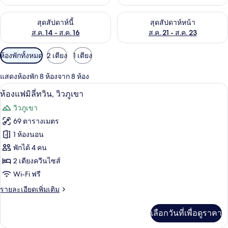
ตรวจสอบจำนวนห้องพักว่างในสุดสัปดาห์นี้ ส.ค. 14 - ส.ค. 16
ตรวจสอบจำนวนห้องพักว่างในสุดส
สุดสัปดาห์นี้
สุดสัปดาห์หน้า
ส.ค. 14 - ส.ค. 16
ส.ค. 21 - ส.ค. 23
ตัว
ห้องพักทั้งหมด
2 เตียง
1 เตียง
กรอง
แสดงห้องพัก 8 ห้องจาก 8 ห้อง
ที่
เครื่องนอนระดับพรีเมียม, ผ้านวมขนเป็ด
เปิด
มี
14
ห้องแฟมิลี่ทวิน, วิวภูเขา
ให้
ภาพถ่าย
วิวภูเขา
สำหรับ
ทั้งหมด
69 ตารางเมตร
ห้อง
ของ
1 ห้องนอน
พัก
ห้อง
พักได้ 4 คน
2 เตียงควีนไซส์
แฟ
Wi-Fi ฟรี
มิ
ราย
รายละเอียดเพิ่มเติม
ลี่
ละเอียด
ทวิน,
เพิ่ม
เลือกวันที่เพื่อดูราคา
เติม
วิว
เกี่ยว