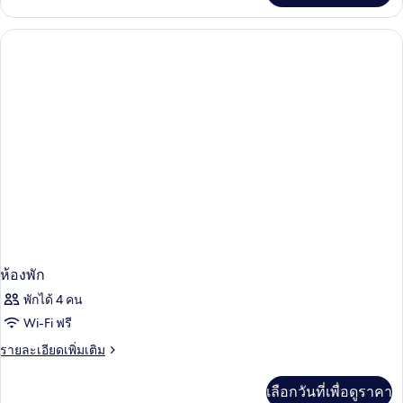
เกี่ยว
กับ
ห้อง
พัก
ห้องพัก
พักได้ 4 คน
Wi-Fi ฟรี
ราย
รายละเอียดเพิ่มเติม
ละเอียด
เพิ่ม
เลือกวันที่เพื่อดูราคา
เติม