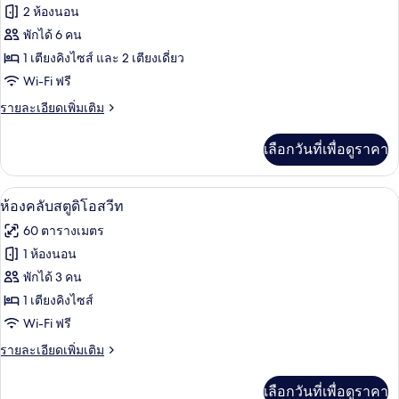
วิว
ของ
2 ห้องนอน
สระ
ว่าย
ห้อง
พักได้ 6 คน
น้ำ
1 เตียงคิงไซส์ และ 2 เตียงเดี่ยว
แฟ
Wi-Fi ฟรี
มิ
ราย
รายละเอียดเพิ่มเติม
ลี่,
ละเอียด
ห้อง
เพิ่ม
เลือกวันที่เพื่อดูราคา
เติม
พัก
เกี่ยว
กับ
ประตู
ห้องคลับสตูดิโอสวีท | มินิบาร์, ตู้นิรภั
เปิด
5
ห้อง
ห้องคลับสตูดิโอสวีท
เชื่อม
แฟ
ภาพถ่าย
60 ตารางเมตร
มิ
ถึงกัน
ทั้งหมด
ลี่,
1 ห้องนอน
ห้อง
ของ
พักได้ 3 คน
พัก
ประตู
ห้อง
1 เตียงคิงไซส์
เชื่อม
Wi-Fi ฟรี
คลับ
ถึงกัน
ราย
รายละเอียดเพิ่มเติม
สตู
ละเอียด
ดิ
เพิ่ม
เลือกวันที่เพื่อดูราคา
เติม