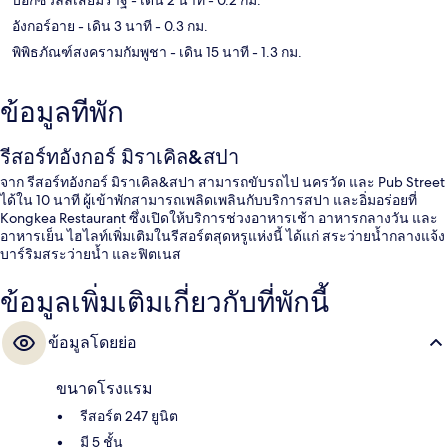
อังกอร์อาย
- เดิน 3 นาที
- 0.3 กม.
พิพิธภัณฑ์สงครามกัมพูชา
- เดิน 15 นาที
- 1.3 กม.
ข้อมูลที่พัก
รีสอร์ทอังกอร์ มิราเคิล&สปา
จาก รีสอร์ทอังกอร์ มิราเคิล&สปา สามารถขับรถไป นครวัด และ Pub Street
ได้ใน 10 นาที ผู้เข้าพักสามารถเพลิดเพลินกับบริการสปา และอิ่มอร่อยที่
Kongkea Restaurant ซึ่งเปิดให้บริการช่วงอาหารเช้า อาหารกลางวัน และ
อาหารเย็น ไฮไลท์เพิ่มเติมในรีสอร์ตสุดหรูแห่งนี้ ได้แก่ สระว่ายน้ำกลางแจ้ง
บาร์ริมสระว่ายน้ำ และฟิตเนส
ข้อมูลเพิ่มเติมเกี่ยวกับที่พักนี้
ข้อมูลโดยย่อ
ขนาดโรงแรม
รีสอร์ต 247 ยูนิต
มี 5 ชั้น