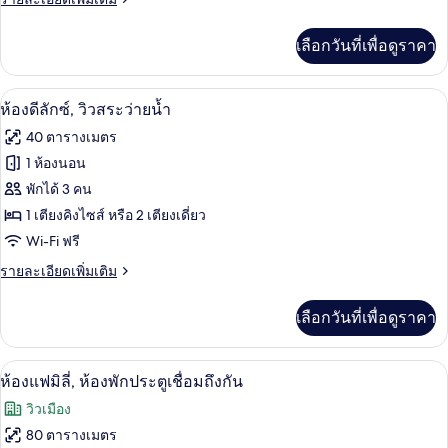
ซ์,
ละเอียด
วิว
เพิ่ม
เลือกวันที่เพื่อดูราคา
เติม
เมือง
เกี่ยว
กับ
ห้องดีลักซ์, วิวสระว่ายน้ำ | มินิบาร์, ตู
เปิด
11
ห้อง
ห้องดีลักซ์, วิวสระว่ายน้ำ
ดี
ภาพถ่าย
40 ตารางเมตร
ลัก
ทั้งหมด
ซ์,
1 ห้องนอน
วิว
ของ
พักได้ 3 คน
เมือง
ห้อง
1 เตียงคิงไซส์ หรือ 2 เตียงเดี่ยว
Wi-Fi ฟรี
ดี
ราย
รายละเอียดเพิ่มเติม
ลัก
ละเอียด
ซ์,
เพิ่ม
เลือกวันที่เพื่อดูราคา
เติม
วิว
เกี่ยว
สระ
กับ
ห้องแฟมิลี่, ห้องพักประตูเชื่อมถึงกัน | ม
เปิด
9
ห้อง
ห้องแฟมิลี่, ห้องพักประตูเชื่อมถึงกัน
ว่าย
ดี
ภาพถ่าย
วิวเมือง
ลัก
น้ำ
ทั้งหมด
ซ์,
80 ตารางเมตร