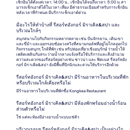
เช็กอินได้ตั้งแต่เวลา: 14:00 น., เช็กอินได้จนถึงเวลา: 5:00 น.สา
มารถเช็กเอาต์ได้ในเวลา เที่ยง มีค่าธรรมเนียมสำหรับการเช็กอิน
หลังเวลาที่กำหนด มีบริการเช็กเอาต์ด่วน
มีอะไรให้ทำบ้างที่ รีสอร์ทอังกอร์ มิราเคิล&สปา และ
บริเวณใกล้ๆ
สนุกสนานไปกับกิจกรรมหลากหลาย เช่น ปั่นจักรยาน, เดินเขา
และขี่ม้า และออกรอบซ้อมวงสวิงที่สนามกอล์ฟที่อยู่ไม่ไกลออกไป
กิจกรรมสนุกๆ ใกล้ที่พัก เช่น ทริปท่องเที่ยวเชิงอนุรักษ์ ว่ายน้ำให้
เพลิดเพลินกับสระว่ายน้ำกลางแจ้งหรือใช้บริการและสิ่งอำนวย
ความสะดวกของรีสอร์ตอย่างเช่น ซาวน่า และ ฟิตเนส รีสอร์ทอัง
กอร์ มิราเคิล&สปา ยังมีพื้นที่ปิกนิกและสวนให้บริการอีกด้วย
รีสอร์ทอังกอร์ มิราเคิล&สปา มีร้านอาหารในบริเวณที่พัก
หรือบริเวณใกล้เคียงหรือไม่
มีร้านอาหารในบริเวณที่พักชื่อ Kongkea Restaurant
รีสอร์ทอังกอร์ มิราเคิล&สปา มีห้องพักพร้อมอ่างน้ำร้อน
ส่วนตัวหรือไม่
ใช่ แต่ละห้องมีอ่างอาบน้ำแบบแช่ตัว
บริเวณรอบๆ รีสอร์ทอังกอร์ มิราเคิล&สปา เป็นอย่างไร