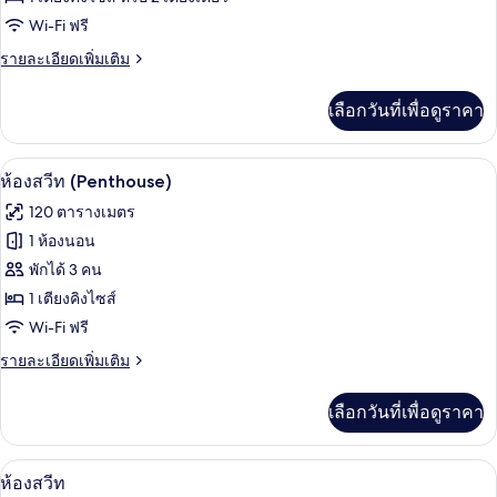
Wi-Fi ฟรี
ดี
ราย
รายละเอียดเพิ่มเติม
ลัก
ละเอียด
ซ์
เพิ่ม
เลือกวันที่เพื่อดูราคา
เติม
ดับเบิล
เกี่ยว
หรือ
กับ
ทีวีจอแอลอีดี 32 นิ้ว พร้อมช่องเคเบิล, ทีว
เปิด
18
ห้อง
ห้องสวีท (Penthouse)
ทวิน,
ดี
ภาพถ่าย
120 ตารางเมตร
ลัก
ใช้
ทั้งหมด
ซ์
1 ห้องนอน
สระ
ดับเบิล
ของ
พักได้ 3 คน
หรือ
ว่าย
ทวิ
ห้อง
1 เตียงคิงไซส์
น,
น้ำ
Wi-Fi ฟรี
สวีท
ใช้
ได้
สระ
(Penthouse)
ราย
รายละเอียดเพิ่มเติม
ว่าย
(Copa
ละเอียด
น้ำ
เพิ่ม
Cabana)
เลือกวันที่เพื่อดูราคา
ได้
เติม
(Copa
เกี่ยว
Cabana)
กับ
มินิบาร์, ตู้นิรภัยในห้องพัก, โต๊ะทำงาน,
เปิด
10
ห้อง
ห้องสวีท