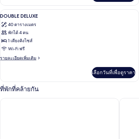
เกี่ยว
กับ
มินิบาร์, ตู้นิรภัยในห้องพัก, โต๊ะทำงาน,
เปิด
4
ห้อง
DOUBLE DELUXE
พัก
ภาพถ่าย
40 ตารางเมตร
ทั้งหมด
พักได้ 4 คน
ของ
1 เตียงคิงไซส์
DOUBLE
Wi-Fi ฟรี
DELUXE
ราย
รายละเอียดเพิ่มเติม
ละเอียด
เพิ่ม
เลือกวันที่เพื่อดูราคา
เติม
เกี่ยว
กับ
ที่พักที่คล้ายกัน
DOUBLE
DELUXE
คอร์ทยาร์ด บาย แมริออท เสียมเรียบ รีสอร์ท
โรงแรมกู