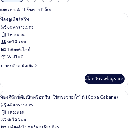
กรอง
แสดงห้องพัก 11 ห้องจาก 11 ห้อง
ที่
ห้องจูเนียร์สวีท | มินิบาร์, ตู้นิรภัยในห
เปิด
มี
10
ห้องจูเนียร์สวีท
ให้
ภาพถ่าย
80 ตารางเมตร
สำหรับ
ทั้งหมด
1 ห้องนอน
ห้อง
ของ
พักได้ 3 คน
พัก
ห้อง
1 เตียงคิงไซส์
Wi-Fi ฟรี
จู
ราย
รายละเอียดเพิ่มเติม
เนียร์
ละเอียด
สวีท
เพิ่ม
เลือกวันที่เพื่อดูราคา
เติม
เกี่ยว
กับ
ห้องดีลักซ์ดับเบิลหรือทวิน, ใช้สระว่ายน้
เปิด
8
ห้อง
ห้องดีลักซ์ดับเบิลหรือทวิน, ใช้สระว่ายน้ำได้ (Copa Cabana)
จู
ภาพถ่าย
40 ตารางเมตร
เนียร์
ทั้งหมด
สวี
1 ห้องนอน
ท
ของ
พักได้ 3 คน
ห้อง
1 เตียงคิงไซส์ หรือ 2 เตียงเดี่ยว