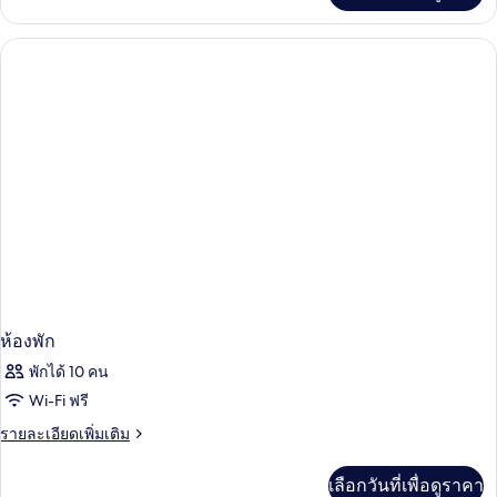
โอ
เกี่ยว
สวีท
กับ
ห้อง
คลับ
สตู
ดิ
โอ
สวี
ท
ห้องพัก
พักได้ 10 คน
Wi-Fi ฟรี
ราย
รายละเอียดเพิ่มเติม
ละเอียด
เพิ่ม
เลือกวันที่เพื่อดูราคา
เติม