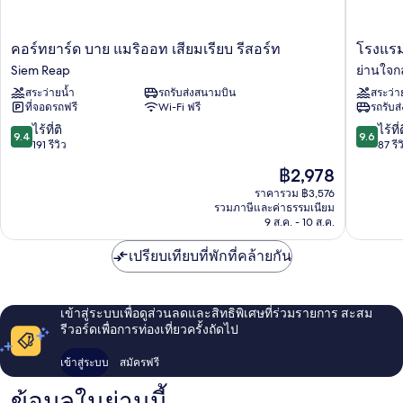
คอร์
โรงแรม
คอร์ทยาร์ด บาย แมริออท เสียมเรียบ รีสอร์ท
โรงแรม
ทยา
กูล
Siem Reap
ย่านใจก
ร์ด
เลน
สระว่ายน้ำ
รถรับส่งสนามบิน
สระว่า
บาย
เซ็นทรัล
ที่จอดรถฟรี
Wi-Fi ฟรี
รถรับส
แมริ
ย่าน
ออท
ใจกลาง
9.4
9.6
ไร้ที่ติ
ไร้ที่
9.4
9.6
เสียม
เมือง
จาก
จาก
191 รีวิว
87 รีว
เรียบ
เสีย
10,
10,
ราคา
฿2,978
รีสอร์ท
มราฐ
ไร้
ไร้
ปัจจุบัน
Siem
ที่
ที่
ราคารวม ฿3,576
คือ
Reap
รวมภาษีและค่าธรรมเนียม
ติ,
ติ,
฿2,978
9 ส.ค. - 10 ส.ค.
191
87
รีวิว
รีวิว
เปรียบเทียบที่พักที่คล้ายกัน
เข้าสู่ระบบเพื่อดูส่วนลดและสิทธิพิเศษที่ร่วมรายการ สะสม
รีวอร์ดเพื่อการท่องเที่ยวครั้งถัดไป
เข้าสู่ระบบ
สมัครฟรี
ข้อมูลในย่านนี้