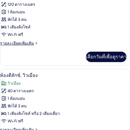
สวี
ภาพถ่าย
120 ตารางเมตร
ท
ทั้งหมด
(Penthouse)
1 ห้องนอน
ของ
พักได้ 3 คน
ห้อง
1 เตียงคิงไซส์
Wi-Fi ฟรี
สวีท
ราย
รายละเอียดเพิ่มเติม
ละเอียด
เพิ่ม
เลือกวันที่เพื่อดูราคา
เติม
เกี่ยว
กับ
ห้องดีลักซ์, วิวเมือง | มินิบาร์, ตู้นิรภั
เปิด
5
ห้อง
ห้องดีลักซ์, วิวเมือง
สวี
ภาพถ่าย
วิวเมือง
ท
ทั้งหมด
40 ตารางเมตร
ของ
1 ห้องนอน
ห้อง
พักได้ 3 คน
1 เตียงคิงไซส์ หรือ 2 เตียงเดี่ยว
ดี
Wi-Fi ฟรี
ลัก
ราย
รายละเอียดเพิ่มเติม