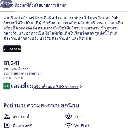
น้า
130+
ภาพรวม
ห้องพัก
ที่ตั้ง
นโยบายการเข้าพัก
รา
เคิล&สปา
จาก รีสอร์ทอังกอร์ มิราเคิล&สปา สามารถขับรถไป นครวัด และ Pub
Street ได้ใน 10 นาที ผู้เข้าพักสามารถเพลิดเพลินกับบริการสปา และอิ่ม
อร่อยที่ Kongkea Restaurant ซึ่งเปิดให้บริการช่วงอาหารเช้า อาหาร
กลางวัน และอาหารเย็น ไฮไลท์เพิ่มเติมในรีสอร์ตสุดหรูแห่งนี้ ได้แก่
สระว่ายน้ำกลางแจ้ง บาร์ริมสระว่ายน้ำ และฟิตเนส
VIP Access
ราคา
฿1,341
บริเวณนั่งเล่นที่ล็อบบี้
ปัจจุบัน
ราคารวม ฿1,655
฿1,341
รวมภาษีและค่าธรรมเนียม
8 ส.ค. - 9 ส.ค.
รีวิว
ยอดเยี่ยม
9.0
ดูรีวิวทั้งหมด 740 รายการ
9.0 จาก 10
สิ่งอำนวยความสะดวกยอดนิยม
สระว่ายน้ำ
สปา
ที่จอดรถฟรี
Wi-Fi ฟรี