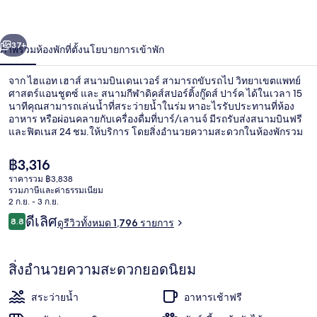
ส์
่อน
ถัดไป
น้า
37+
ภาพรวม
ห้องพัก
ที่ตั้ง
นโยบายการเข้าพัก
สนาม
บิน
จาก ไฮแอท เฮาส์ สนามบินเดนเวอร์ สามารถขับรถไป วิทยาเขตแพทย์
ศาสตร์แอนชูตซ์ และ สนามกีฬาดิคส์สปอร์ติ้งกู๊ดส์ ปาร์ค ได้ในเวลา 15
เดนเวอร์
นาทีคุณสามารถเล่นน้ำที่สระว่ายน้ำในร่ม หาอะไรรับประทานที่ห้อง
อาหาร หรือผ่อนคลายกับเครื่องดื่มที่บาร์/เลานจ์ มีรถรับส่งสนามบินฟรี
และฟิตเนส 24 ชม.ให้บริการ โดยสิ่งอำนวยความสะดวกในห้องพักรวม
ถึง ตู้เย็นและไมโครเวฟ นักเดินทางล้วนแล้วแต่ประทับใจพนักงานและ
ทำเล
ราคา
฿3,316
ปัจจุบัน
ราคารวม ฿3,838
฿3,316
รวมภาษีและค่าธรรมเนียม
ทีวีจอแบน 42 นิ้ว พร้อมช่องดาวเทียม, ที
2 ก.ย. - 3 ก.ย.
รีวิว
ดีเลิศ
8.8
ดูรีวิวทั้งหมด 1,796 รายการ
8.8 จาก 10
สิ่งอำนวยความสะดวกยอดนิยม
สระว่ายน้ำ
อาหารเช้าฟรี