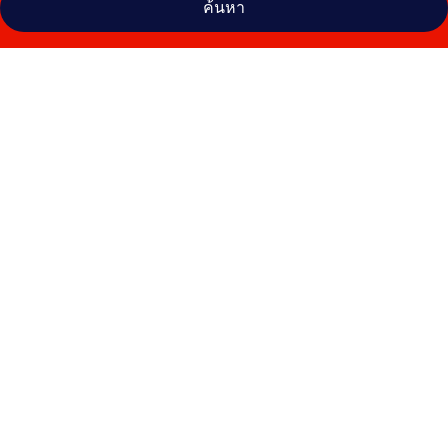
ค้นหา
คลัง
ภาพ
ไฮ
แอท
เฮา