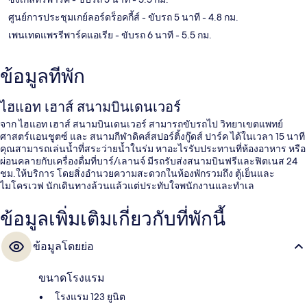
ศูนย์การประชุมเกย์ลอร์ดร็อคกี้ส์
- ขับรถ 5 นาที
- 4.8 กม.
เพนเทดแพรรีพาร์คแอเรีย
- ขับรถ 6 นาที
- 5.5 กม.
ข้อมูลที่พัก
ไฮแอท เฮาส์ สนามบินเดนเวอร์
จาก ไฮแอท เฮาส์ สนามบินเดนเวอร์ สามารถขับรถไป วิทยาเขตแพทย์
ศาสตร์แอนชูตซ์ และ สนามกีฬาดิคส์สปอร์ติ้งกู๊ดส์ ปาร์ค ได้ในเวลา 15 นาที
คุณสามารถเล่นน้ำที่สระว่ายน้ำในร่ม หาอะไรรับประทานที่ห้องอาหาร หรือ
ผ่อนคลายกับเครื่องดื่มที่บาร์/เลานจ์ มีรถรับส่งสนามบินฟรีและฟิตเนส 24
ชม.ให้บริการ โดยสิ่งอำนวยความสะดวกในห้องพักรวมถึง ตู้เย็นและ
ไมโครเวฟ นักเดินทางล้วนแล้วแต่ประทับใจพนักงานและทำเล
ข้อมูลเพิ่มเติมเกี่ยวกับที่พักนี้
ข้อมูลโดยย่อ
ขนาดโรงแรม
โรงแรม 123 ยูนิต