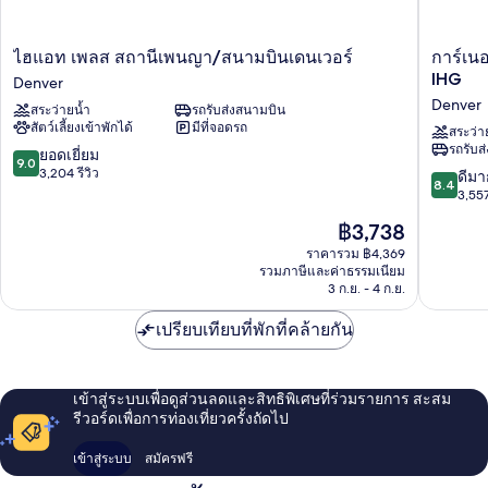
ไฮ
การ์
ไฮแอท เพลส สถานีเพนญา/สนามบินเดนเวอร์
การ์เนอ
แอท
เนอ
IHG
Denver
เพลส
ร์
Denver
สระว่ายน้ำ
รถรับส่งสนามบิน
สถานี
โรงแรม
สัตว์เลี้ยงเข้าพักได้
มีที่จอดรถ
เพนญา/
เดนเวอร์
สระว่า
รถรับส
สนาม
แอร์
9.0
ยอดเยี่ยม
9.0
บิน
พอร์ต
จาก
3,204 รีวิว
8.4
ดีมา
8.4
เดนเวอร์
เรียว
10,
จาก
3,557
Denver
กัง
ยอด
10,
ราคา
฿3,738
บาย
เยี่ยม,
ดี
ปัจจุบัน
IHG
3,204
มาก,
ราคารวม ฿4,369
คือ
Denver
รีวิว
รวมภาษีและค่าธรรมเนียม
3,557
฿3,738
3 ก.ย. - 4 ก.ย.
รีวิว
เปรียบเทียบที่พักที่คล้ายกัน
เข้าสู่ระบบเพื่อดูส่วนลดและสิทธิพิเศษที่ร่วมรายการ สะสม
รีวอร์ดเพื่อการท่องเที่ยวครั้งถัดไป
เข้าสู่ระบบ
สมัครฟรี