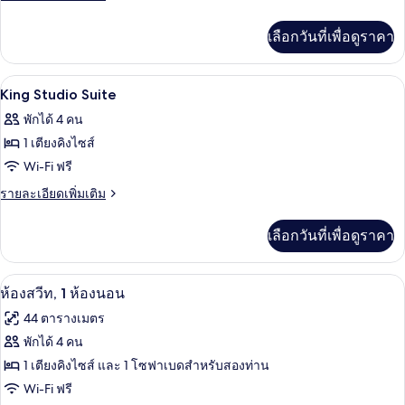
One
ละเอียด
เพิ่ม
Bedroom
เลือกวันที่เพื่อดูราคา
เติม
King
เกี่ยว
Suite
กับ
เครื่องนอนป้องกันสารก่อภูมิแพ้, ผ้านวม
เปิด
11
Accessible
With
King Studio Suite
One
ภาพถ่าย
Tub
พักได้ 4 คน
Bedroom
ทั้งหมด
King
1 เตียงคิงไซส์
Suite
ของ
Wi-Fi ฟรี
With
King
Tub
ราย
รายละเอียดเพิ่มเติม
Studio
ละเอียด
เพิ่ม
Suite
เลือกวันที่เพื่อดูราคา
เติม
เกี่ยว
กับ
ทีวีจอแบน 42 นิ้ว พร้อมช่องดาวเทียม, ที
เปิด
10
King
ห้องสวีท, 1 ห้องนอน
Studio
ภาพถ่าย
44 ตารางเมตร
Suite
ทั้งหมด
พักได้ 4 คน
ของ
1 เตียงคิงไซส์ และ 1 โซฟาเบดสำหรับสองท่าน
ห้อง
Wi-Fi ฟรี