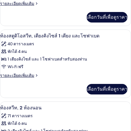
สวีท,
ราย
รายละเอียดเพิ่มเติม
ละเอียด
1
เพิ่ม
เลือกวันที่เพื่อดูราคา
ห้อง
เติม
เกี่ยว
นอน
กับ
เครื่องนอนป้องกันสารก่อภูมิแพ้, ผ้านวม
เปิด
8
ห้อง
ห้องสตูดิโอสวีท, เตียงคิงไซส์ 1 เตียง และโซฟาเบด
สวี
ภาพถ่าย
40 ตารางเมตร
ท,
ทั้งหมด
1
พักได้ 4 คน
ห้อง
ของ
1 เตียงคิงไซส์ และ 1 โซฟาเบดสำหรับสองท่าน
นอน
ห้อง
Wi-Fi ฟรี
สตู
ราย
รายละเอียดเพิ่มเติม
ละเอียด
ดิ
เพิ่ม
เลือกวันที่เพื่อดูราคา
เติม
โอ
เกี่ยว
สวีท,
กับ
ห้องสวีท, 2 ห้องนอน | เครื่องนอนป้องกั
เปิด
8
ห้อง
ห้องสวีท, 2 ห้องนอน
เตียง
สตู
ภาพถ่าย
71 ตารางเมตร
ดิ
คิง
ทั้งหมด
โอ
พักได้ 6 คน
ไซส์
สวี
ของ