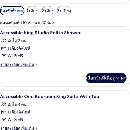
ตัว
ห้องพักทั้งหมด
1 เตียง
2 เตียง
3+ เตียง
กรอง
แสดงห้องพัก 10 ห้องจาก 10 ห้อง
ที่
เครื่องนอนป้องกันสารก่อภูมิแพ้, ผ้านวม
เปิด
มี
10
Accessible King Studio Roll in Shower
ให้
ภาพถ่าย
พักได้ 2 คน
สำหรับ
ทั้งหมด
1 เตียงคิงไซส์
ห้อง
ของ
Wi-Fi ฟรี
พัก
Accessible
ราย
รายละเอียดเพิ่มเติม
King
ละเอียด
เพิ่ม
Studio
เลือกวันที่เพื่อดูราคา
เติม
Roll
เกี่ยว
in
กับ
เครื่องนอนป้องกันสารก่อภูมิแพ้, ผ้านวม
เปิด
10
Accessible
Shower
Accessible One Bedroom King Suite With Tub
King
ภาพถ่าย
พักได้ 4 คน
Studio
ทั้งหมด
Roll
1 เตียงคิงไซส์
in
ของ
Wi-Fi ฟรี
Shower
Accessible
ราย
รายละเอียดเพิ่มเติม