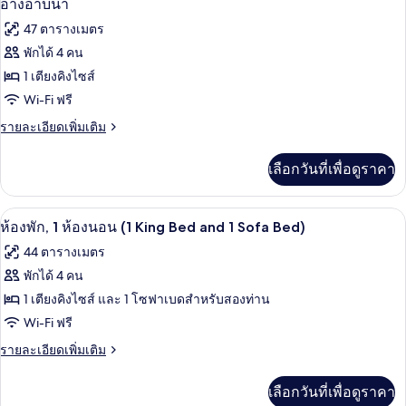
คิง
ภาพถ่าย
อ่างอาบน้ำ
ดิ
ไซส์
ทั้งหมด
47 ตารางเมตร
โอ
1
สวี
พักได้ 4 คน
ของ
ท,
เตียง
1 เตียงคิงไซส์
เตียง
ห้อง
คิง
และ
Wi-Fi ฟรี
สวีท,
ไซส์
โซฟา
ราย
รายละเอียดเพิ่มเติม
1
1
ละเอียด
เตียง
เบด,
ห้อง
เพิ่ม
และ
เลือกวันที่เพื่อดูราคา
เติม
พร้อม
โซฟา
นอน,
เกี่ยว
เบด,
สิ่ง
พร้อม
กับ
พร้อม
เครื่องนอนป้องกันสารก่อภูมิแพ้, ผ้านวม
เปิด
8
ห้อง
ห้องพัก, 1 ห้องนอน (1 King Bed and 1 Sofa Bed)
สิ่ง
อำนวย
สิ่ง
สวี
อำนวย
ภาพถ่าย
44 ตารางเมตร
ความ
ท,
ความ
อำนวย
ทั้งหมด
1
พักได้ 4 คน
สะดวก
สะดวก
ความ
ห้อง
สำหรับ
ของ
1 เตียงคิงไซส์ และ 1 โซฟาเบดสำหรับสองท่าน
นอน,
สำหรับ
ผู้
สะดวก
พร้อม
ห้อง
Wi-Fi ฟรี
พิการ
ผู้
สิ่ง
สำหรับ
(Shower)
พัก,
ราย
รายละเอียดเพิ่มเติม
อำนวย
พิการ
ผู้
ละเอียด
ความ
1
เพิ่ม
(Shower)
สะดวก
พิการ,
เลือกวันที่เพื่อดูราคา
ห้อง
เติม
สำหรับ