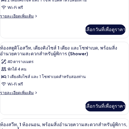
2 เตียงคิงไซส์ และ 1 โซฟาเบดสำหรับสองท่าน
ท,
1
เตียง
ห้อง
Wi-Fi ฟรี
เตียง
คิง
สวีท,
ราย
รายละเอียดเพิ่มเติม
ไซส์
และ
ละเอียด
1
2
เพิ่ม
โซฟา
เตียง
เลือกวันที่เพื่อดูราคา
ห้อง
เติม
และ
เบด
เกี่ยว
โซฟา
นอน
กับ
เบด
เครื่องนอนป้องกันสารก่อภูมิแพ้, ผ้านวม
เปิด
7
ห้อง
ห้องสตูดิโอสวีท, เตียงคิงไซส์ 1 เตียง และโซฟาเบด, พร้อมสิ่ง
สวี
ภาพถ่าย
อำนวยความสะดวกสำหรับผู้พิการ (Shower)
ท,
ทั้งหมด
40 ตารางเมตร
2
ห้อง
พักได้ 4 คน
ของ
นอน
1 เตียงคิงไซส์ และ 1 โซฟาเบดสำหรับสองท่าน
ห้อง
Wi-Fi ฟรี
สตู
ราย
รายละเอียดเพิ่มเติม
ดิ
ละเอียด
เพิ่ม
โอ
เลือกวันที่เพื่อดูราคา
เติม
สวีท,
เกี่ยว
กับ
เตียง
เครื่องนอนป้องกันสารก่อภูมิแพ้, ผ้านวม
เปิด
9
ห้อง
ห้องสวีท, 1 ห้องนอน, พร้อมสิ่งอำนวยความสะดวกสำหรับผู้พิการ,
สตู