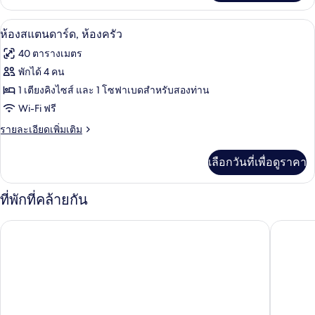
เกี่ยว
อ่างอาบน้ำ
ผู้
นอน
กับ
พิการ,
ห้องสแตนดาร์ด, ห้องครัว | วิวภูเขา
เปิด
(1
11
ห้อง
ห้องสแตนดาร์ด, ห้องครัว
อ่างอาบน้ำ
พัก,
King
ภาพถ่าย
40 ตารางเมตร
1
Bed
ทั้งหมด
ห้อง
พักได้ 4 คน
and
นอน
ของ
1 เตียงคิงไซส์ และ 1 โซฟาเบดสำหรับสองท่าน
(1
1
King
ห้อง
Wi-Fi ฟรี
Sofa
Bed
Bed)
สแตนดาร์ด,
ราย
รายละเอียดเพิ่มเติม
and
ละเอียด
1
ห้อง
เพิ่ม
Sofa
เลือกวันที่เพื่อดูราคา
เติม
ครัว
Bed)
เกี่ยว
กับ
ที่พักที่คล้ายกัน
ห้อง
สแตนดาร์ด,
ไฮแอท เพลส สถานีเพนญา/สนามบินเดนเวอร์
การ์เนอร
ห้อง
ครัว