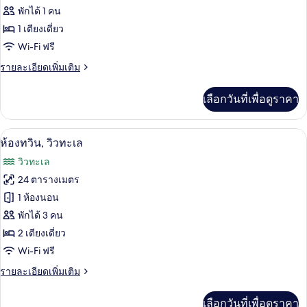
วิว
ของ
พักได้ 1 คน
ทะเล
บาง
ห้อง
1 เตียงเดี่ยว
ส่วน
Wi-Fi ฟรี
ซิงเกิล,
ราย
รายละเอียดเพิ่มเติม
เห็น
ละเอียด
วิว
เพิ่ม
เลือกวันที่เพื่อดูราคา
เติม
ทะเล
เกี่ยว
บาง
กับ
ห้องทวิน, วิวทะเล | มินิบาร์, ตู้นิรภัยใน
เปิด
9
ห้อง
ห้องทวิน, วิวทะเล
ส่วน
ซิงเกิล,
ภาพถ่าย
วิวทะเล
เห็น
ทั้งหมด
วิว
24 ตารางเมตร
ทะเล
ของ
1 ห้องนอน
บาง
ส่วน
ห้อง
พักได้ 3 คน
2 เตียงเดี่ยว
ทวิน,
Wi-Fi ฟรี
วิว
ราย
รายละเอียดเพิ่มเติม
ทะเล
ละเอียด
เพิ่ม
เลือกวันที่เพื่อดูราคา