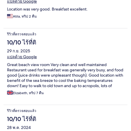
แปลด้วย Google
Location was very good. Breakfast excellent.
Atila, ทริป 2 คืน
รีวิวที่ตรวจสอบแล้ว
10/10 ไร้ที่ติ
29 ก.ย. 2025
แปลด้วย Google
Great beach view room Very clean and well maintained
Restaurant used for breakfast was generally very busy, and food
good (juice drinks were unpleasant though). Good location with
benefit of the sea breeze to cool the baking temperatures
down! Easy to walk to old town and up to acropolis, lots of
restaurants close by and lots of small shops for food/drinks etc
Elizabeth, ทริป 7 คืน
รีวิวที่ตรวจสอบแล้ว
10/10 ไร้ที่ติ
28 พ.ค. 2024