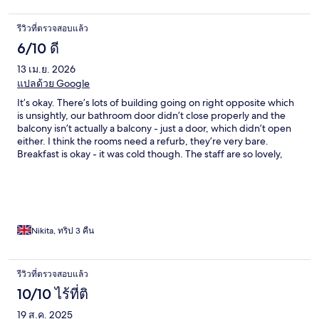
รีวิวที่ตรวจสอบแล้ว
6/10 ดี
13 เม.ย. 2026
แปลด้วย Google
It’s okay. There’s lots of building going on right opposite which
is unsightly, our bathroom door didn’t close properly and the
balcony isn’t actually a balcony - just a door, which didn’t open
either. I think the rooms need a refurb, they’re very bare.
Breakfast is okay - it was cold though. The staff are so lovely,
location is good but note this is on the windy side of the island.
Nikita, ทริป 3 คืน
รีวิวที่ตรวจสอบแล้ว
10/10 ไร้ที่ติ
19 ส.ค. 2025