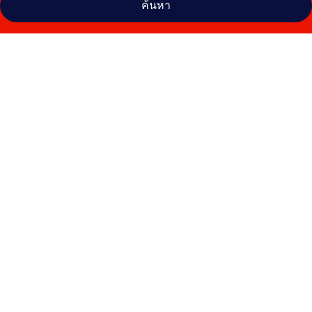
ค้นหา
คลัง
ภาพ
มิ
ซิ
สลา