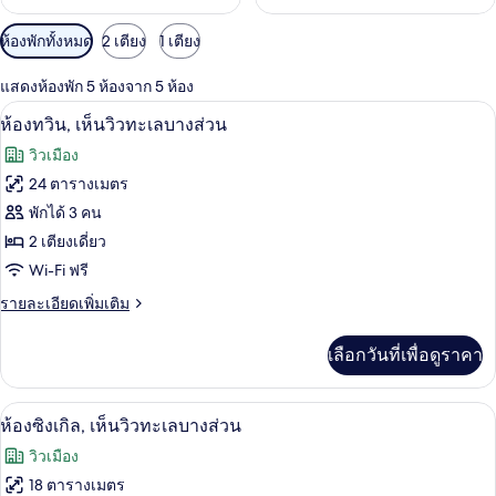
ตัว
ห้องพักทั้งหมด
2 เตียง
1 เตียง
กรอง
แสดงห้องพัก 5 ห้องจาก 5 ห้อง
ที่
มินิบาร์, ตู้นิรภัยในห้องพัก, โต๊ะทำงาน, 
เปิด
มี
5
ห้องทวิน, เห็นวิวทะเลบางส่วน
ให้
ภาพถ่าย
วิวเมือง
สำหรับ
ทั้งหมด
24 ตารางเมตร
ห้อง
ของ
พักได้ 3 คน
พัก
ห้อง
2 เตียงเดี่ยว
Wi-Fi ฟรี
ทวิน,
ราย
รายละเอียดเพิ่มเติม
เห็น
ละเอียด
วิว
เพิ่ม
เลือกวันที่เพื่อดูราคา
เติม
ทะเล
เกี่ยว
บาง
กับ
ห้องซิงเกิล, เห็นวิวทะเลบางส่วน | มินิบาร
เปิด
7
ห้อง
ห้องซิงเกิล, เห็นวิวทะเลบางส่วน
ส่วน
ทวิ
ภาพถ่าย
วิวเมือง
น,
ทั้งหมด
เห็น
18 ตารางเมตร