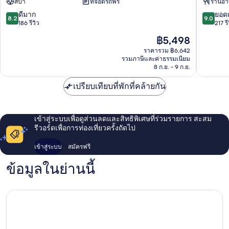
สปา
ที่จอดรถฟรี
ร้านอ
มิส
ซิตี้
8.2
9.0
ดีมาก
ยอดเ
8.2
9.0
Rhodes
จาก
จาก
186 รีวิว
217 รี
10,
10,
ราคา
฿5,498
ดี
ยอด
ปัจจุบัน
มาก,
เยี่ยม,
ราคารวม ฿6,642
คือ
รวมภาษีและค่าธรรมเนียม
186
217
฿5,498
8 ก.ย. - 9 ก.ย.
รีวิว
รีวิว
เปรียบเทียบที่พักที่คล้ายกัน
เข้าสู่ระบบเพื่อดูส่วนลดและสิทธิพิเศษที่ร่วมรายการ สะสม
รีวอร์ดเพื่อการท่องเที่ยวครั้งถัดไป
เข้าสู่ระบบ
สมัครฟรี
ข้อมูลในย่านนี้