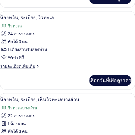
เติม
เกี่ยว
กับ
มินิบาร์, ตู้นิรภัยในห้องพัก, โต๊ะทำงาน, 
เปิด
7
ห้อง
ห้องทวิน, ระเบียง, วิวทะเล
ทวิ
ภาพถ่าย
วิวทะเล
น,
ทั้งหมด
วิว
24 ตารางเมตร
ทะเล
ของ
พักได้ 3 คน
ห้อง
1 เตียงสำหรับสองท่าน
Wi-Fi ฟรี
ทวิน,
ราย
รายละเอียดเพิ่มเติม
ระเบียง,
ละเอียด
วิว
เพิ่ม
เลือกวันที่เพื่อดูราคา
เติม
ทะเล
เกี่ยว
กับ
ห้องทวิน, ระเบียง, เห็นวิวทะเลบางส่วน | 
เปิด
6
ห้อง
ห้องทวิน, ระเบียง, เห็นวิวทะเลบางส่วน
ทวิ
ภาพถ่าย
วิวทะเลบางส่วน
น,
ทั้งหมด
ระเบียง,
22 ตารางเมตร
วิว
ของ
1 ห้องนอน
ทะเล
ห้อง
พักได้ 3 คน