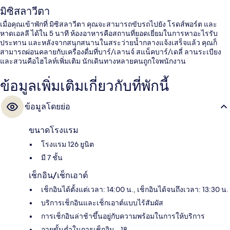
มิซิสลาวีตา
เมื่อคุณเข้าพักที่ มิซิสลาวีตา คุณจะสามารถขับรถไปยัง โรดส์พอร์ต และ
หาดเอลลี ได้ใน 5 นาที ห้องอาหารคือสถานที่ยอดเยี่ยมในการหาอะไรรับ
ประทาน และหลังจากสนุกสนานในสระว่ายน้ำกลางแจ้งเสร็จแล้ว คุณก็
สามารถผ่อนคลายกับเครื่องดื่มที่บาร์/เลานจ์ สแน็คบาร์/เดลี่ ลานระเบียง
และสวนคือไฮไลท์เพิ่มเติม นักเดินทางหลายคนถูกใจพนักงาน
ข้อมูลเพิ่มเติมเกี่ยวกับที่พักนี้
ข้อมูลโดยย่อ
ขนาดโรงแรม
โรงแรม 126 ยูนิต
มี 7 ชั้น
เช็กอิน/เช็กเอาต์
เช็กอินได้ตั้งแต่เวลา: 14:00 น., เช็กอินได้จนถึงเวลา: 13:30 น.
บริการเช็กอินและเช็กเอาต์แบบไร้สัมผัส
การเช็กอินล่าช้าขึ้นอยู่กับความพร้อมในการให้บริการ
อายุขั้นต่ำในการเช็กอิน - 18