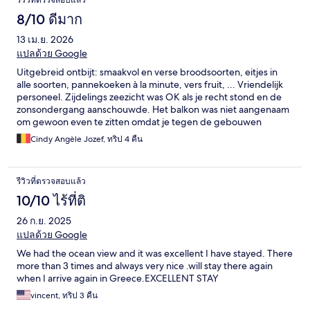
รีวิวที่ตรวจสอบแล้ว
8/10 ดีมาก
13 เม.ย. 2026
แปลด้วย Google
Uitgebreid ontbijt: smaakvol en verse broodsoorten, eitjes in
alle soorten, pannekoeken à la minute, vers fruit, ... Vriendelijk
personeel. Zijdelings zeezicht was OK als je recht stond en de
zonsondergang aanschouwde. Het balkon was niet aangenaam
om gewoon even te zitten omdat je tegen de gebouwen
aankeek. Locatie is geweldig met het strand zo dichtbij en op 5 à
Cindy Angèle Jozef, ทริป 4 คืน
10 minuten van het drukkere centrum, winkeltjes en restaurants
genoeg in de straat,...
รีวิวที่ตรวจสอบแล้ว
10/10 ไร้ที่ติ
26 ก.ย. 2025
แปลด้วย Google
We had the ocean view and it was excellent I have stayed. There
more than 3 times and always very nice .will stay there again
when I arrive again in Greece.EXCELLENT STAY
vincent, ทริป 3 คืน