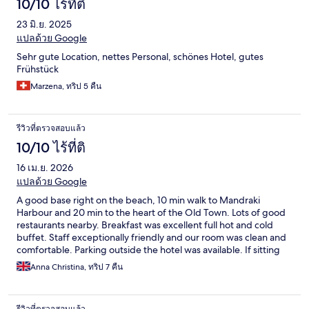
10/10 ไร้ที่ติ
23 มิ.ย. 2025
แปลด้วย Google
Sehr gute Location, nettes Personal, schönes Hotel, gutes
Frühstück
Marzena, ทริป 5 คืน
รีวิวที่ตรวจสอบแล้ว
10/10 ไร้ที่ติ
16 เม.ย. 2026
แปลด้วย Google
A good base right on the beach, 10 min walk to Mandraki
Harbour and 20 min to the heart of the Old Town. Lots of good
restaurants nearby. Breakfast was excellent full hot and cold
buffet. Staff exceptionally friendly and our room was clean and
comfortable. Parking outside the hotel was available. If sitting
by the pool all day is your thing the pool is very small but the
Anna Christina, ทริป 7 คืน
hotel is on the beach. Sunsets were fabulous.