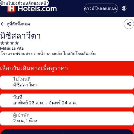
ข้ามไปยังส่วนหลักของหน้า
ดาวน์โหลดแอป
ดูที่พักทั้งหมด
มิซิสลาวีตา
ที่พัก
Mitsis La Vita
4.0
โรงแรมพร้อมสระว่ายน้ำกลางแจ้ง ใกล้กับโรดส์พอร์ต
ดาว
เลือกวันเดินทางเพื่อดูราคา
ไปไหนดี
วันที่
ผู้เข้าพัก