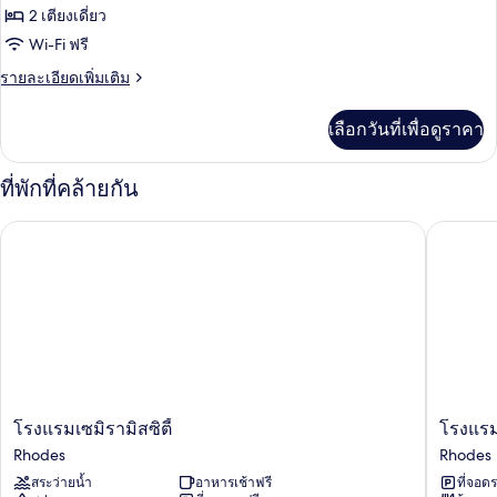
2 เตียงเดี่ยว
ทวิน,
Wi-Fi ฟรี
ระเบียง,
ราย
รายละเอียดเพิ่มเติม
เห็น
ละเอียด
วิว
เพิ่ม
เลือกวันที่เพื่อดูราคา
เติม
ทะเล
เกี่ยว
กับ
บาง
ที่พักที่คล้ายกัน
ห้อง
ส่วน
ทวิ
โรงแรมเซมิรามิสซิตี้
โรงแรม 
น,
ระเบียง,
เห็น
วิว
ทะเล
บาง
ส่วน
โรงแรม
โรงแรม
โรงแรมเซมิรามิสซิตี้
โรงแรม
เซ
STAY
Rhodes
Rhodes
มิ
โรดส์
สระว่ายน้ำ
อาหารเช้าฟรี
ที่จอด
รา
Rhodes