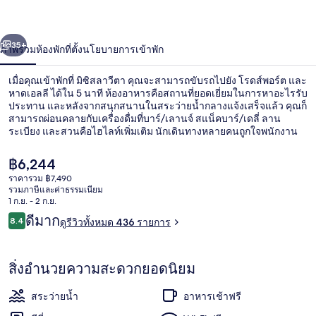
วีตา
่อน
ถัดไป
น้า
35+
ภาพรวม
ห้องพัก
ที่ตั้ง
นโยบายการเข้าพัก
เมื่อคุณเข้าพักที่ มิซิสลาวีตา คุณจะสามารถขับรถไปยัง โรดส์พอร์ต และ
หาดเอลลี ได้ใน 5 นาที ห้องอาหารคือสถานที่ยอดเยี่ยมในการหาอะไรรับ
ประทาน และหลังจากสนุกสนานในสระว่ายน้ำกลางแจ้งเสร็จแล้ว คุณก็
สามารถผ่อนคลายกับเครื่องดื่มที่บาร์/เลานจ์ สแน็คบาร์/เดลี่ ลาน
ระเบียง และสวนคือไฮไลท์เพิ่มเติม นักเดินทางหลายคนถูกใจพนักงาน
ราคา
฿6,244
ปัจจุบัน
ราคารวม ฿7,490
฿6,244
รวมภาษีและค่าธรรมเนียม
ใกล้ชายหาด
1 ก.ย. - 2 ก.ย.
รีวิว
ดีมาก
8.4
ดูรีวิวทั้งหมด 436 รายการ
8.4 จาก 10
สิ่งอำนวยความสะดวกยอดนิยม
สระว่ายน้ำ
อาหารเช้าฟรี