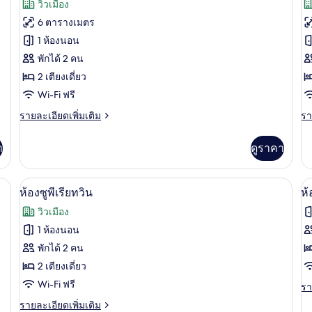
วิวเมือง
ลัก
Tr
ทั้งหมด
ทั
ซ์
R
6 ตารางเมตร
ทริปเปิล
ของ
ข
1 ห้องนอน
Grand
G
พักได้ 2 คน
Suite
D
2 เตียงเดี่ยว
Room
D
Wi-Fi ฟรี
R
ราย
รา
รายละเอียดเพิ่มเติม
รา
ละเอียด
ละ
เพิ่ม
เพิ
า
ดูราคา
เติม
เต
เกี่ยว
เกี
กับ
กับ
ัยในห้องพัก, เตารีด/โต๊ะรีดผ้า, Wi-Fi ฟรี
ห้องซูพีเรียทวิน | ตู้นิรภัยในห้องพัก, เตา
เปิด
เป
10
Grand
G
ห้องซูพีเรียทวิน
ห้
Suite
De
ภาพถ่าย
ภ
วิวเมือง
Room
Do
ทั้งหมด
ทั
R
1 ห้องนอน
ของ
ข
พักได้ 2 คน
ห้อง
2 เตียงเดี่ยว
ห้
Wi-Fi ฟรี
ซู
ดี
รา
รา
ละ
ราย
รายละเอียดเพิ่มเติม
พี
ลั
เพิ