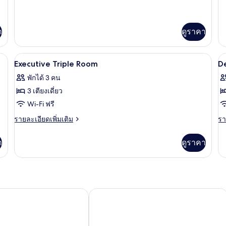
ละเอียด
เต
เรีย
ซ์
เพิ่ม
เกี
เติม
ทวิน
ดั
กับ
เกี่ยว
า
ดูราคา
ห้
กับ
ดี
ห้อง
ลัก
ดผ้า, Wi-Fi ฟรี
ซู
ตู้นิรภัยในห้องพัก, เตารีด/โต๊ะรีดผ้า, Wi
เปิด
เป
6
ซ์
Executive Triple Room
D
พี
ดั
ภาพถ่าย
ภ
เรีย
พักได้ 3 คน
ทวิ
ทั้งหมด
ทั
3 เตียงเดี่ยว
น
ของ
ข
Wi-Fi ฟรี
Executive
D
ราย
รา
รายละเอียดเพิ่มเติม
รา
Triple
T
ละเอียด
ละ
เพิ่ม
เพิ
Room
R
า
ดูราคา
เติม
เต
เกี่ยว
เกี
กับ
กับ
Executive
De
Triple
Tr
Room
R
์เท่น เบย์, เทรดมาร์คคอลเลกชั่น บาย วินด์แฮม
ไอพีพลัส พูลวิลล่า พัทยา