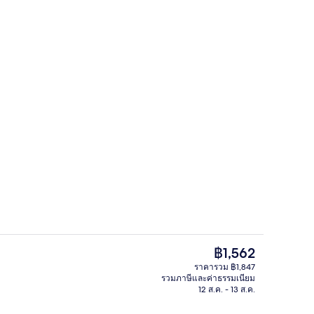
ก
ลานระเบียง/นอกชาน
ราคา
฿1,562
ปัจจุบัน
ราคารวม ฿1,847
฿1,562
รวมภาษีและค่าธรรมเนียม
บริเวณนั่งเล่นที่ล็อบบี้
12 ส.ค. - 13 ส.ค.