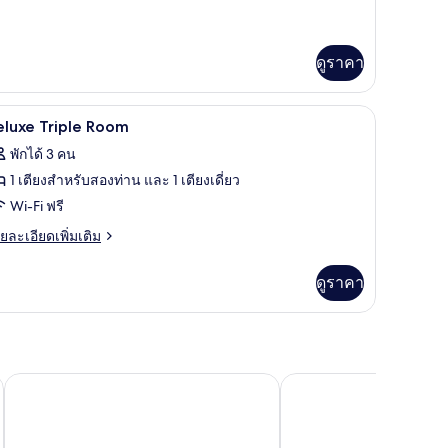
ิม
่ยว
บเบิล
ดูราคา
อง
-Fi ฟรี
ตู้นิรภัยในห้องพัก, เตารีด/โต๊ะรีดผ้า, Wi-Fi ฟรี
ิด
8
eluxe Triple Room
บเบิล
าพถ่าย
พักได้ 3 คน
้งหมด
1 เตียงสำหรับสองท่าน และ 1 เตียงเดี่ยว
อง
Wi-Fi ฟรี
eluxe
ย
ยละเอียดเพิ่มเติม
riple
เอียด
่ม
oom
ดูราคา
ิม
่ยว
luxe
iple
oom
เวลคัม เวิลด์ บีชฟร้อนท์ รีสอร์ท
โรงแรมซิง