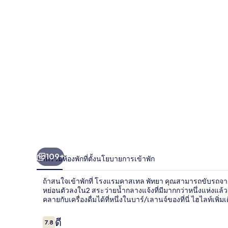
เทล
พัทยา
109+
ภาพรวม
ห้องพัก
ที่ตั้ง
นโยบายการเข้าพัก
ถ้าสนใจเข้าพักที่ โรงแรมคาสเทล พัทยา คุณสามารถขับรถจ
หย่อนตัวลงใน2 สระว่ายน้ำกลางแจ้งที่มีมากกว่าหนึ่งแห่งแล
คลายกับเครื่องดื่มได้ที่หนึ่งในบาร์/เลานจ์ของที่นี่ ไฮไลท์เพิ
รีวิว
ดี
7.8
7.8 จาก 10