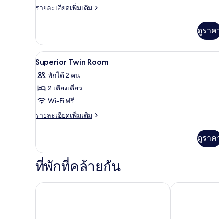
Bedroom
ราย
รายละเอียดเพิ่มเติม
ละเอียด
เพิ่ม
ดูราค
เติม
เกี่ยว
กับ
ตู้นิรภัยในห้องพัก, เตารีด/โต๊ะรี
เปิด
12
Family
Superior Twin Room
Suite
ภาพถ่าย
พักได้ 2 คน
2
ทั้งหมด
Bedroom
2 เตียงเดี่ยว
ของ
Wi-Fi ฟรี
Superior
ราย
รายละเอียดเพิ่มเติม
Twin
ละเอียด
เพิ่ม
Room
ดูราค
เติม
เกี่ยว
กับ
ที่พักที่คล้ายกัน
Superior
Twin
Room
เอฟเอ็กซ์ โฮเทล พัทยา
เบเวอร์ลี เมาน