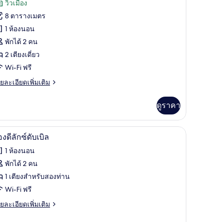
วิวเมือง
iple
้งหมด
oom
8 ตารางเมตร
อง
1 ห้องนอน
rand
พักได้ 2 คน
eluxe
2 เตียงเดี่ยว
ouble
Wi-Fi ฟรี
oom
ย
ยละเอียดเพิ่มเติม
เอียด
่ม
ดูราคา
ิม
่ยว
รีด/โต๊ะรีดผ้า, Wi-Fi ฟรี
ตู้นิรภัยในห้องพัก, เตารีด/โต๊ะรีดผ้า, Wi-Fi ฟรี
ิด
8
rand
องดีลักซ์ดับเบิล
luxe
าพถ่าย
1 ห้องนอน
uble
้งหมด
oom
พักได้ 2 คน
อง
1 เตียงสำหรับสองท่าน
อง
Wi-Fi ฟรี
ย
ยละเอียดเพิ่มเติม
เอียด
ก
่ม