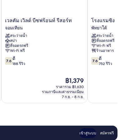
เวลคัม
โรง
เวลคัม เวิลด์ บีชฟร้อนท์ รีสอร์ท
โรงแรมซิง
เวิลด์
แรม
จอมเทียน
พัทยาใต้
บีช
ซิง
สระว่ายน้ำ
สระว่ายน้ำ
ฟร้อนท์
พัทยา
สปา
ที่จอดรถฟรี
รีสอร์ท
ใต้
ที่จอดรถฟรี
Wi-Fi ฟรี
จอม
Wi-Fi ฟรี
ร้านอาหาร
เทียน
7.6
7.6
ดี
ดี
7.6
7.6
จาก
จาก
188 รีวิว
752 รีวิว
10,
10,
ดี,
ดี,
ราคา
฿1,379
188
752
ปัจจุบัน
รีวิว
รีวิว
ราคารวม ฿1,630
คือ
รวมภาษีและค่าธรรมเนียม
รวมภาษ
฿1,379
7 ก.ย. - 8 ก.ย.
เข้าสู่ระบบ
สมัครฟรี