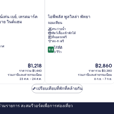
ไอ
น์เท่น เบย์, เทรดมาร์ค
ไอพีพลัส พูลวิลล่า พัทยา
พี
บาย วินด์แฮม
จอมเทียน
พลัส
สระว่ายน้ำ
พูล
สัตว์เลี้ยงเข้าพักได้
วิลล่า
ที่จอดรถฟรี
พัทยา
Wi-Fi ฟรี
จอม
ากาศ
9.4
ไร้ที่ติ
เทียน
9.4
จาก
3 รีวิว
10,
ไร้
ราคา
ราคา
฿1,218
฿2,860
ที่
ปัจจุบัน
ปัจจุบัน
ติ,
ราคารวม ฿1,440
ราคารวม ฿3,380
คือ
คือ
3
รวมภาษีและค่าธรรมเนียม
รวมภาษีและค่าธรรมเนียม
฿1,218
฿2,860
23 ส.ค. - 24 ส.ค.
6 ก.ย. - 7 ก.ย.
รีวิว
เปรียบเทียบที่พักที่คล้ายกัน
่ร่วมรายการ สะสมรีวอร์ดเพื่อการท่องเที่ยว