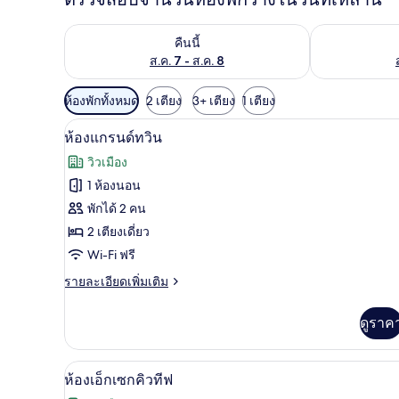
ตรวจสอบจำนวนห้องพักว่างในคืนนี้ ส.ค. 7 - ส.ค. 8
ตรวจสอบจำนวนห้
คืนนี้
ส.ค. 7 - ส.ค. 8
ตัว
ห้องพักทั้งหมด
2 เตียง
3+ เตียง
1 เตียง
กรอง
ตู้นิรภัยในห้องพัก, เตารีด/โต๊ะรี
เปิด
8
ห้องแกรนด์ทวิน
ที่
ภาพถ่าย
มี
วิวเมือง
ทั้งหมด
ให้
1 ห้องนอน
ของ
สำหรับ
พักได้ 2 คน
ห้อง
ห้อง
2 เตียงเดี่ยว
พัก
Wi-Fi ฟรี
แก
ราย
รายละเอียดเพิ่มเติม
รนด์
ละเอียด
ทวิน
เพิ่ม
ดูราค
เติม
เกี่ยว
กับ
ห้องเอ็กเซกคิวทีฟ | ตู้นิรภัยในห้
เปิด
8
ห้อง
ห้องเอ็กเซกคิวทีฟ
แก
ภาพถ่าย