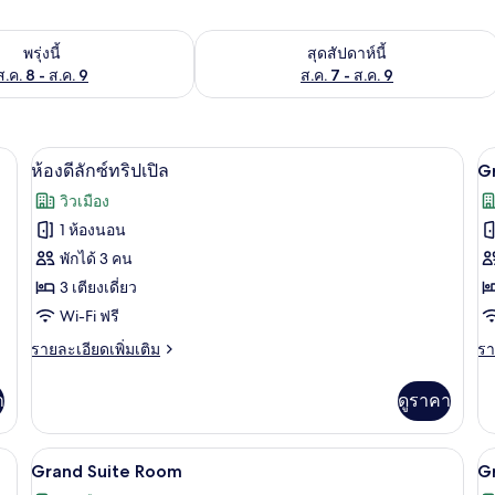
องพักว่างในพรุ่งนี้ ส.ค. 8 - ส.ค. 9
ตรวจสอบจำนวนห้องพักว่างในสุดสัปดาห์นี
พรุ่งนี้
สุดสัปดาห์นี้
ส.ค. 8 - ส.ค. 9
ส.ค. 7 - ส.ค. 9
ดผ้า, Wi-Fi ฟรี
ตู้นิรภัยในห้องพัก, เตารีด/โต๊ะรีดผ้า, Wi
เปิด
เป
8
ห้องดีลักซ์ทริปเปิล
G
ภาพถ่าย
ภ
วิวเมือง
ทั้งหมด
ทั
1 ห้องนอน
ของ
ข
พักได้ 3 คน
G
ห้อง
3 เตียงเดี่ยว
D
Wi-Fi ฟรี
ดี
T
ราย
รา
รายละเอียดเพิ่มเติม
รา
ลัก
R
ละเอียด
ละ
ซ์
เพิ่ม
เพิ
า
ดูราคา
เติม
เต
ทริปเปิล
เกี่ยว
เกี
กับ
กับ
องพัก, เตารีด/โต๊ะรีดผ้า, Wi-Fi ฟรี
ตู้นิรภัยในห้องพัก, เตารีด/โต๊ะรีดผ้า, Wi
เปิด
เป
2
ห้อง
G
Grand Suite Room
G
ดี
De
ภาพถ่าย
ภ