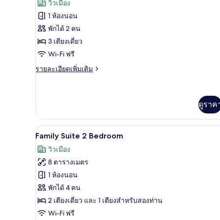
วิวเมือง
รนด์
ทั้งหมด
ทวิ
1 ห้องนอน
น
ของ
พักได้ 2 คน
ห้อง
3 เตียงเดี่ยว
Wi-Fi ฟรี
เอ็ก
ราย
รายละเอียดเพิ่มเติม
เซก
ละเอียด
คิว
เพิ่ม
เติม
ทีฟ
เกี่ยว
ดูราค
กับ
ห้อง
เอ็ก
Family Suite 2 Bedroom | ตู้นิรภ
เปิด
8
Family Suite 2 Bedroom
เซก
ภาพถ่าย
คิว
วิวเมือง
ทีฟ
ทั้งหมด
8 ตารางเมตร
ของ
1 ห้องนอน
Family
พักได้ 4 คน
Suite
2 เตียงเดี่ยว และ 1 เตียงสำหรับสองท่าน
2
Wi-Fi ฟรี