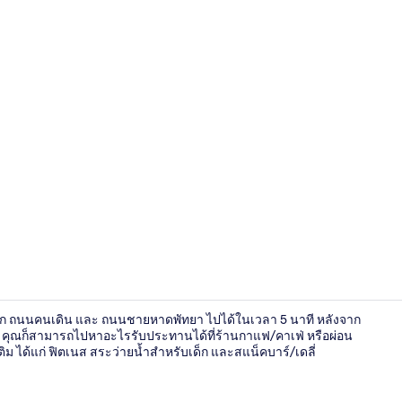
ด้านหน้าที่พั
าก ถนนคนเดิน และ ถนนชายหาดพัทยา ไปได้ในเวลา 5 นาที หลังจาก
้ว คุณก็สามารถไปหาอะไรรับประทานได้ที่ร้านกาแฟ/คาเฟ่ หรือผ่อน
่มเติม ได้แก่ ฟิตเนส สระว่ายน้ำสำหรับเด็ก และสแน็คบาร์/เดลี่
ร้านอาหาร