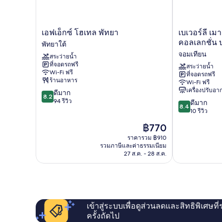
เอฟ
เบ
เอฟเอ็กซ์ โฮเทล พัทยา
เบเวอร์ลี เมา
เอ็กซ์
เวอร์
คอลเลกชั่น 
พัทยาใต้
โฮ
ลี
จอมเทียน
สระว่ายน้ำ
เทล
เมา
ที่จอดรถฟรี
พัทยา
น์
สระว่ายน้ำ
Wi-Fi ฟรี
ที่จอดรถฟรี
พัทยา
เท่น
ร้านอาหาร
Wi-Fi ฟรี
ใต้
เบย์,
เครื่องปรับอ
8.2
ดีมาก
เทรด
8.2
จาก
94 รีวิว
8.4
มาร์ค
ดีมาก
8.4
10,
จาก
คอล
10 รีวิว
ดี
10,
เลก
ราคา
฿770
มาก,
ดี
ชั่น
ปัจจุบัน
94
มาก,
ราคารวม ฿910
บาย
คือ
รีวิว
รวมภาษีและค่าธรรมเนียม
10
วิน
฿770
27 ส.ค. - 28 ส.ค.
รีวิว
ด์
แฮม
จอม
เทียน
เข้าสู่ระบบเพื่อดูส่วนลดและสิทธิพิเศษที
ครั้งถัดไป