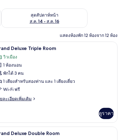
้ ส.ค. 7 - ส.ค. 9
ตรวจสอบจำนวนห้องพักว่างในสุดสัปดาห์หน้า ส.ค. 14 - ส.ค. 16
สุดสัปดาห์หน้า
ส.ค. 14 - ส.ค. 16
แสดงห้องพัก 12 ห้องจาก 12 ห้อง
-Fi ฟรี
ตู้นิรภัยในห้องพัก, เตารีด/โต๊ะรีดผ้า, Wi-Fi ฟรี
ิด
8
rand Deluxe Triple Room
าพถ่าย
วิวเมือง
้งหมด
1 ห้องนอน
อง
พักได้ 3 คน
rand
1 เตียงสำหรับสองท่าน และ 1 เตียงเดี่ยว
eluxe
Wi-Fi ฟรี
riple
ย
ยละเอียดเพิ่มเติม
oom
เอียด
่ม
ดูราคา
ิม
่ยว
-Fi ฟรี
ตู้นิรภัยในห้องพัก, เตารีด/โต๊ะรีดผ้า, Wi-Fi ฟรี
ิด
7
rand
rand Deluxe Double Room
luxe
าพถ่าย