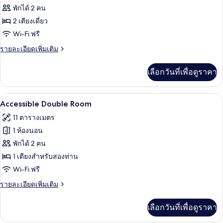
ของ
พักได้ 2 คน
ห้อง
2 เตียงเดี่ยว
Wi-Fi ฟรี
สแตนดาร์ด
ราย
รายละเอียดเพิ่มเติม
ทวิน
ละเอียด
เพิ่ม
เลือกวันที่เพื่อดูราคา
เติม
เกี่ยว
กับ
Accessible Double Room | ห้องเก็บเสียง, 
เปิด
9
ห้อง
Accessible Double Room
สแตนดาร์ด
ภาพถ่าย
11 ตารางเมตร
ทวิ
ทั้งหมด
น
1 ห้องนอน
ของ
พักได้ 2 คน
Accessible
1 เตียงสำหรับสองท่าน
Double
Wi-Fi ฟรี
Room
ราย
รายละเอียดเพิ่มเติม
ละเอียด
เพิ่ม
เลือกวันที่เพื่อดูราคา
เติม
เกี่ยว