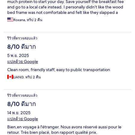
much protein to start your day. Save yourself the breakfast fee
and go to a local cafe instead. I personally didn’t like the wood
bed frame was not comfortable and felt like they slapped a
makeshift bed together. Staff was nice. They charge 5€ to hold
Roxana, ทริป 2 คืน
your luggage before or after check in.
รีวิวที่ตรวจสอบแล้ว
8/10 ดีมาก
5 พ.ย. 2025
แปลด้วย Google
Clean room, friendly staff, easy to public transportation
LIANG, ทริป 2 คืน
รีวิวที่ตรวจสอบแล้ว
8/10 ดีมาก
14 พ.ย. 2025
แปลด้วย Google
Bien,en voyage à l'étranger. Nous avons réservé aussi pour le
retour. Très bien placé, bon rapport qualité prix.