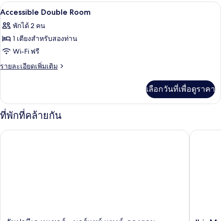
กับ
ห้องเก็บเสียง, เปล/เตียงเด็กอ่อน (ฟรี), Wi
เปิด
7
Standard
Accessible Double Room
Twin
ภาพถ่าย
พักได้ 2 คน
Room
ทั้งหมด
1 เตียงสำหรับสองท่าน
ของ
Wi-Fi ฟรี
Accessible
ราย
รายละเอียดเพิ่มเติม
Double
ละเอียด
เพิ่ม
Room
เลือกวันที่เพื่อดูราคา
เติม
เกี่ยว
กับ
ที่พักที่คล้ายกัน
Accessible
Double
Ibis Mar
กัมปานีเล เนเชอร์ - มาร์แซย์ แซงต์-อองตวน
Room
กัม
Ibis