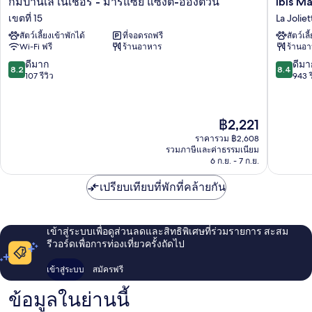
กัมปานีเล เนเชอร์ - มาร์แซย์ แซงต์-อองตวน
Ibis M
ปา
Marseill
เขตที่ 15
La Joliet
นีเล
Centre
สัตว์เลี้ยงเข้าพักได้
ที่จอดรถฟรี
สัตว์เลี
เน
Eurome
Wi-Fi ฟรี
ร้านอาหาร
ร้านอ
เชอ
La
ร์
Joliette
8.2
8.4
ดีมาก
ดีมา
8.2
8.4
-
จาก
จาก
107 รีวิว
943 ร
มาร์
10,
10,
แซย์
ดี
ดี
แซง
มาก,
มาก,
ราคา
฿2,221
ต์-
107
943
ปัจจุบัน
อองต
รีวิว
รีวิว
ราคารวม ฿2,608
คือ
วน
รวมภาษีและค่าธรรมเนียม
฿2,221
6 ก.ย. - 7 ก.ย.
เขต
ที่
เปรียบเทียบที่พักที่คล้ายกัน
15
เข้าสู่ระบบเพื่อดูส่วนลดและสิทธิพิเศษที่ร่วมรายการ สะสม
รีวอร์ดเพื่อการท่องเที่ยวครั้งถัดไป
เข้าสู่ระบบ
สมัครฟรี
ข้อมูลในย่านนี้