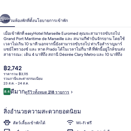
่อน
ถัดไป
น้า
31+
ภาพรวม
ห้องพัก
ที่ตั้ง
นโยบายการเข้าพัก
เมื่อเข้าพักที่ easyHotel Marseille Euromed คุณจะสามารถขับรถไป
Grand Port Maritime de Marseille และ สนามกีฬาปั่นจักรยาน โดยใช้
เวลาไม่เกิน 10 นาที นอกจากนี้ยังสามารถขับรถไป ท่าเรือสำราญมาร์
แซย์โพรวองซ์ และ หาด Prado ได้ในเวลาไม่กี่นาที ที่พักนี้อยู่ใกล้ขนส่ง
สาธารณะ: เดิน 4 นาทีถึง สถานี Désirée Clary Metro และ 10 นาทีถึง
สถานีโจเลียต
ราคา
฿2,742
ปัจจุบัน
ราคารวม ฿3,115
฿2,742
รวมภาษีและค่าธรรมเนียม
ฝ่ายต้อนรับ
23 ส.ค. - 24 ส.ค.
รีวิว
ดีมาก
8.4
ดูรีวิวทั้งหมด 218 รายการ
8.4 จาก 10
สิ่งอำนวยความสะดวกยอดนิยม
สัตว์เลี้ยงเข้าพักได้
Wi-Fi ฟรี