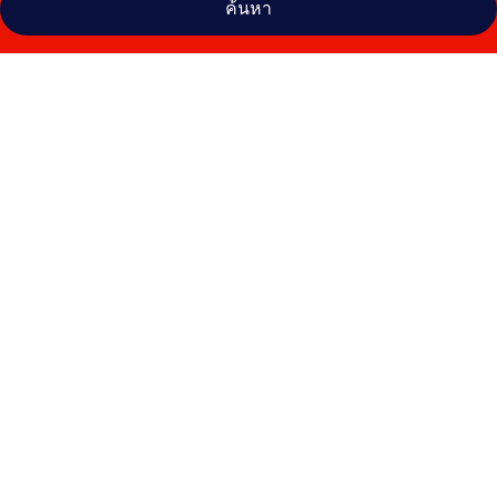
ค้นหา
คลัง
ภาพ
easyHotel
Marseille
Euromed