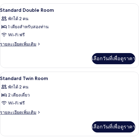
กับ
ห้องเก็บเสียง, เปล/เตียงเด็กอ่อน (ฟรี), Wi
เปิด
9
Accessible
Standard Double Room
Double
ภาพถ่าย
พักได้ 2 คน
Room
ทั้งหมด
1 เตียงสำหรับสองท่าน
ของ
Wi-Fi ฟรี
Standard
ราย
รายละเอียดเพิ่มเติม
Double
ละเอียด
เพิ่ม
Room
เลือกวันที่เพื่อดูราคา
เติม
เกี่ยว
กับ
ห้องเก็บเสียง, เปล/เตียงเด็กอ่อน (ฟรี), Wi
เปิด
11
Standard
Standard Twin Room
Double
ภาพถ่าย
พักได้ 2 คน
Room
ทั้งหมด
2 เตียงเดี่ยว
ของ
Wi-Fi ฟรี
Standard
ราย
รายละเอียดเพิ่มเติม
Twin
ละเอียด
เพิ่ม
Room
เลือกวันที่เพื่อดูราคา
เติม
เกี่ยว