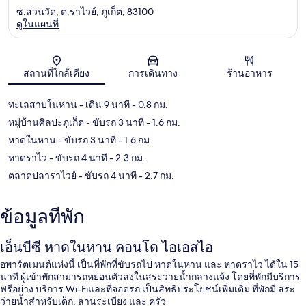
ซ.สวนวัด, ต.ราไวย์, ภูเก็ต, 83100
ดูในแผนที่
แผนที่
สถานที่ใกล้เคียง
การเดินทาง
ร้านอาหาร
ทะเลสาบในหาน
- เดิน 9 นาที
- 0.8 กม.
หมู่บ้านศิลปะภูเก็ต
- ขับรถ 3 นาที
- 1.6 กม.
หาดในหาน
- ขับรถ 3 นาที
- 1.6 กม.
หาดราไว
- ขับรถ 4 นาที
- 2.3 กม.
ตลาดปลาราไวย์
- ขับรถ 4 นาที
- 2.7 กม.
ข้อมูลที่พัก
เอ็นบีซี หาดในหาน คอนโด ไอเอสไอ
อพาร์ตเมนต์แห่งนี้ เป็นที่พักที่ขับรถไป หาดในหาน และ หาดราไว ได้ใน 15
นาที ผู้เข้าพักสามารถหย่อนตัวลงในสระว่ายน้ำกลางแจ้ง โดยที่พักมีบริการ
ฟรีอย่าง บริการ Wi-Fiและที่จอดรถ เป็นสิทธิประโยชน์เพิ่มเติม ที่พักมี สระ
ว่ายน้ำสำหรับเด็ก, ลานระเบียง และ ครัว