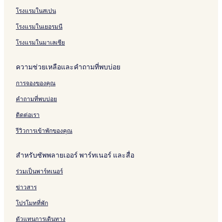
l
N
k
o
e
a
c
a
r
d
a
โรงแรมในสเปน
l
a
e
r
l
w
h
R
t
R
n
a
i
t
t
P
a
R
a
P
e
d
โรงแรมในเยอรมนี
H
h
i
o
w
h
s
V
a
u
P
o
a
u
i
i
โรงแรมในมาเลเซีย
r
k
h
f
i
k
d
l
n
e
u
t
P
e
e
l
ความช่วยเหลือและคำถามที่พบบ่อย
t
k
o
h
t
n
a
e
p
u
,
c
การจองของคุณ
t
P
k
A
e
o
e
u
คำถามที่พบบ่อย
o
t
t
l
o
ติดต่อเรา
G
g
y
r
รีวิวการเข้าพักของคุณ
m
a
W
p
สำหรับซัพพลายเออร์ พาร์ทเนอร์ และสื่อ
i
h
-
C
ร่วมเป็นพาร์ทเนอร์
f
o
i
l
ข่าวสาร
K
l
i
e
โปรโมทที่พัก
t
c
ตัวแทนการเดินทาง
c
t