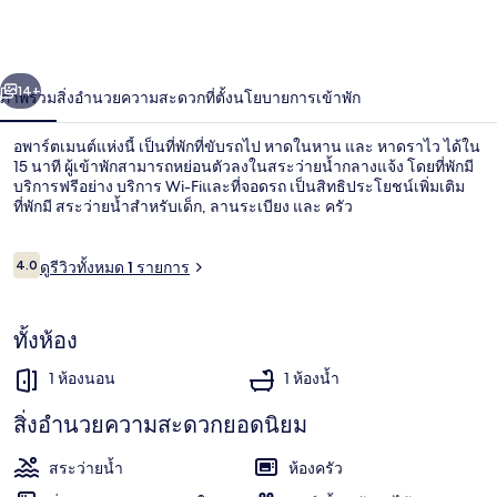
หาด
ใน
่อน
ถัดไป
น้า
14+
ภาพรวม
สิ่งอำนวยความสะดวก
ที่ตั้ง
นโยบายการเข้าพัก
หาน
คอน
อพาร์ตเมนต์แห่งนี้ เป็นที่พักที่ขับรถไป หาดในหาน และ หาดราไว ได้ใน
15 นาที ผู้เข้าพักสามารถหย่อนตัวลงในสระว่ายน้ำกลางแจ้ง โดยที่พักมี
โด
บริการฟรีอย่าง บริการ Wi-Fiและที่จอดรถ เป็นสิทธิประโยชน์เพิ่มเติม
ที่พักมี สระว่ายน้ำสำหรับเด็ก, ลานระเบียง และ ครัว
ไอ
รีวิว
4.0
ดูรีวิวทั้งหมด 1 รายการ
เอ
4.0 จาก 10
สไอ
สระว่ายน้ำกลางแจ้ง
ทั้งห้อง
1 ห้องนอน
1 ห้องน้ำ
สิ่งอำนวยความสะดวกยอดนิยม
สระว่ายน้ำ
ห้องครัว