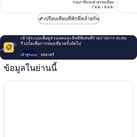
คือ
รวมภาษีและค่าธรรมเนียม
ทะเล
202
4
฿901
7 ส.ค. - 8 ส.ค.
รีวิว
รีวิว
เปรียบเทียบที่พักที่คล้ายกัน
เข้าสู่ระบบเพื่อดูส่วนลดและสิทธิพิเศษที่ร่วมรายการ สะสม
รีวอร์ดเพื่อการท่องเที่ยวครั้งถัดไป
เข้าสู่ระบบ
สมัครฟรี
ข้อมูลในย่านนี้