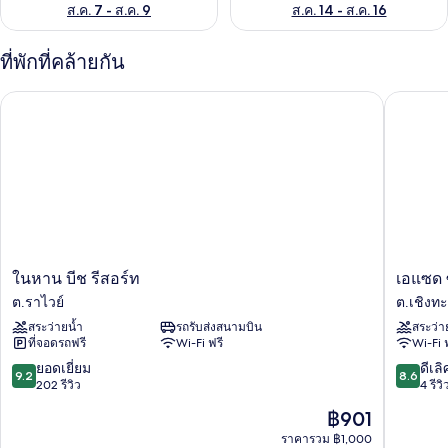
ส.ค. 7 - ส.ค. 9
ส.ค. 14 - ส.ค. 16
ที่พักที่คล้ายกัน
ในหาน บีช รีสอร์ท
เอแซด ซั
ใน
เอ
ในหาน บีช รีสอร์ท
เอแซด ซ
หาน
แซด
ต.ราไวย์
ต.เชิงท
บีช
ซัน
สระว่ายน้ำ
รถรับส่งสนามบิน
สระว่า
รีสอร์ท
ไรส์
ที่จอดรถฟรี
Wi-Fi ฟรี
Wi-Fi 
ต.รา
รี
ไวย์
สอร์ต
9.2
8.6
ยอดเยี่ยม
ดีเลิ
9.2
8.6
แอนด์
จาก
จาก
202 รีวิว
4 รีวิ
ฟิตเนส
10,
10,
ราคา
฿901
คลับ
ยอด
ดี
ปัจจุบัน
ต.เชิง
เยี่ยม,
เลิศ,
ราคารวม ฿1,000