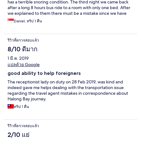
has a terrible snoring condition. The third night we came back
after a long 8 hours bus ride to a room with only one bed. After
we explained to them there must be a mistake since we have
always asked for a twin room, they insisted we didn’t make the
Daniel, ทริป 1 คืน
request for the third night and thus they were out of twin rooms
for the night. Despite explaining the snoring condition and the
fact that we have stayed at the same hotel for the past two
รีวิวที่ตรวจสอบแล้ว
nights, the hotel receptionist couldn’t be bothered and insisted
that was the only solution despite it was 11pm and clearly they
8/10 ดีมาก
have two other empty rooms. Faced with this insistence
1 มี.ค. 2019
disregard for our welfare, we had no choice but to forfeit our
paid hotel room and book another twin room at another hotel
แปลด้วย Google
down the road. The hotel might be new and shiny but the
good ability to help foreigners
service staff have low service standards and clearly do not care
for their guests.
The receptionist lady on duty on 28 Feb 2019, was kind and
indeed gave me helps dealing with the transportation issue
regarding the travel agent mistakes in correspondence about
Halong Bay journey.
ทริป 1 คืน
รีวิวที่ตรวจสอบแล้ว
2/10 แย่