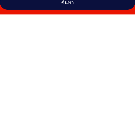
ค้นหา
คลัง
ภาพ
โรงแรม
ฮา
นอย