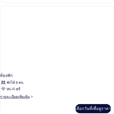
เกี่ยว
กับ
ห้อง
พัก
ห้องพัก
พักได้ 6 คน
Wi-Fi ฟรี
ราย
รายละเอียดเพิ่มเติม
ละเอียด
เพิ่ม
เลือกวันที่เพื่อดูราคา
เติม