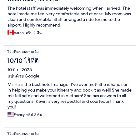
The hotel staff was immediately welcoming when I arrived. The
hotel made me feel very comfortable and at ease. My room was
clean and comfortable. Staff arranged a ride for me to the
airport. Highly recommend!
Aaron, ทริป 2 คืน
รีวิวที่ตรวจสอบแล้ว
10/10 ไร้ที่ติ
10 มิ.ย. 2025
แปลด้วย Google
Ms Ha is the best hotel manager I've ever met! She is hands on
in helping you make your itinerary and book it as well! She made
me felt safe and welcomed in Vietnam! She has answers to all
my questions! Kevin is very respectful and courteous! Thank
you!
Francy, ทริป 2 คืน
รีวิวที่ตรวจสอบแล้ว