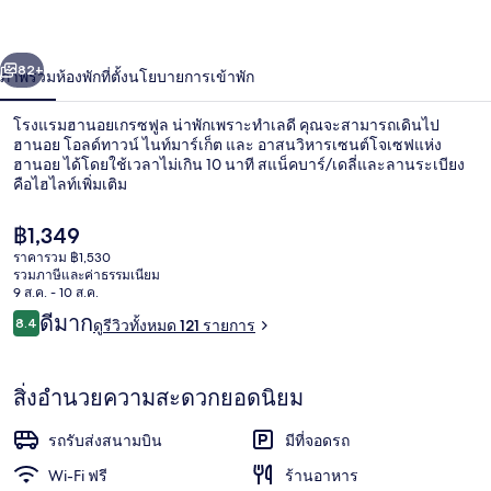
เกรซ
่อน
ถัดไป
น้า
82+
ภาพรวม
ห้องพัก
ที่ตั้ง
นโยบายการเข้าพัก
ฟูล
โรงแรมฮานอยเกรซฟูล น่าพักเพราะทำเลดี คุณจะสามารถเดินไป
ฮานอย โอลด์ทาวน์ ไนท์มาร์เก็ต และ อาสนวิหารเซนต์โจเซฟแห่ง
ฮานอย ได้โดยใช้เวลาไม่เกิน 10 นาที สแน็คบาร์/เดลี่และลานระเบียง
คือไฮไลท์เพิ่มเติม
ราคา
฿1,349
ปัจจุบัน
ราคารวม ฿1,530
฿1,349
รวมภาษีและค่าธรรมเนียม
9 ส.ค. - 10 ส.ค.
การตกแต่งภายใน
รีวิว
ดีมาก
8.4
ดูรีวิวทั้งหมด 121 รายการ
8.4 จาก 10
สิ่งอำนวยความสะดวกยอดนิยม
รถรับส่งสนามบิน
มีที่จอดรถ
Wi-Fi ฟรี
ร้านอาหาร