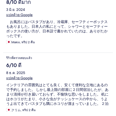
8/10 ดีมาก
3 มิ.ย. 2024
แปลด้วย Google
お風呂にはバスタブがあり、冷蔵庫、セーフティーボックス
もありました。日本人の私にとって、シャワーとセーフティー
ボックスの使い方が、日本語で書かれていたのは、ありがたか
ったです。
Makio, ทริป 2 คืน
รีวิวที่ตรวจสอบแล้ว
6/10 ดี
8 ธ.ค. 2025
แปลด้วย Google
インテリアの雰囲気はとても良く、安くて便利な立地にあるの
で予約しました。 しかし最上階の部屋に２日間宿泊したが、あ
まり清掃が行き届いておらず、不愉快な思いをしました。 机に
はホコリがたまり、小さな虫がテッシュケースの中から、うよ
うよ出てきてバスタブも隅にホコリが溜まっていました。 ２泊
目の１５時３０分に一旦ホテルの部屋に戻ってきたら、清掃ス
クリム, ทริป 2 คืน
タッフに、でくわし 清掃に１０分かかると言われた。 戻って