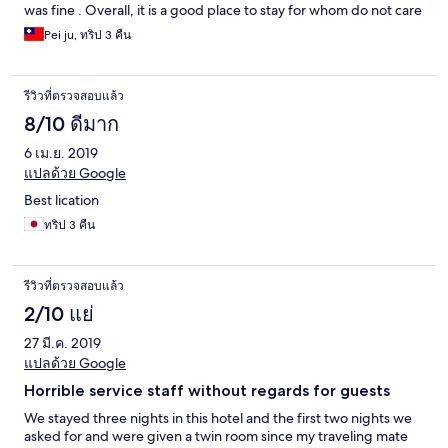
was fine . Overall, it is a good place to stay for whom do not care
too luxury facilities and breakfast.if you have limited budget
Pei ju, ทริป 3 คืน
,and just want a small rest place , I would be recommended.
Btw, there is airport shuttle car can be request ,and not really
expensive ($16 one way ) ,so that was a good experience to stay
รีวิวที่ตรวจสอบแล้ว
here . The breakfast was not on time . And the refrigerator in
room can’t use .
8/10 ดีมาก
6 เม.ย. 2019
แปลด้วย Google
Best lication
ทริป 3 คืน
รีวิวที่ตรวจสอบแล้ว
2/10 แย่
27 มี.ค. 2019
แปลด้วย Google
Horrible service staff without regards for guests
We stayed three nights in this hotel and the first two nights we
asked for and were given a twin room since my traveling mate