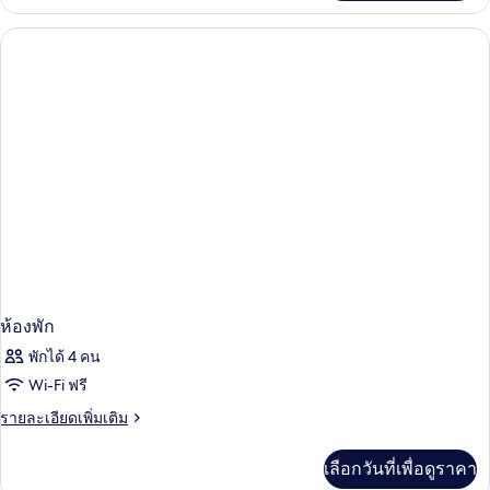
เกี่ยว
กับ
ห้อง
พัก
ห้องพัก
พักได้ 4 คน
Wi-Fi ฟรี
ราย
รายละเอียดเพิ่มเติม
ละเอียด
เพิ่ม
เลือกวันที่เพื่อดูราคา
เติม