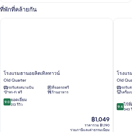
เกี่ยว
กับ
ที่พักที่คล้ายกัน
ห้อง
พัก
โรงแรมฮานอยลิตเทิลทาวน์
โรงแรมลิต
โรงแรม
โรงแรม
โรงแรมฮานอยลิตเทิลทาวน์
โรงแรมล
ฮานอย
ลิต
Old Quarter
Old Qua
ลิต
เติ้ล
รถรับส่งสนามบิน
ที่จอดรถฟรี
รถรับส
เทิล
ฮานอย
Wi-Fi ฟรี
ร้านอาหาร
เครื่อ
ทาวน์
ดี
Old
ลัก
9.0
ยอดเยี่ยม
9.0
9.4
Quarter
ซ์
ไร้ที่
จาก
313 รีวิว
9.4
จาก
Old
343 ร
10,
10,
Quarter
ยอด
ราคา
฿1,049
ไร้
เยี่ยม,
ปัจจุบัน
ที่
ราคารวม ฿1,190
313
คือ
รวมภาษีและค่าธรรมเนียม
ติ,
รีวิว