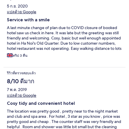
5 ก.ย. 2020
แปลด้วย Google
Service with a smile
A last minute change of plan due to COVID closure of booked
hotel saw us check in here. It was late but the greeting was still
friendly and welcoming. Cosy, basic but well enough appointed
hotel in Ha Noi's Old Quarter. Due to low customer numbers,
hotel restaurant was not operating. Easy walking distance to lots
around ... shops, restaurants, cafes
ทริป 3 คืน
รีวิวที่ตรวจสอบแล้ว
8/10 ดีมาก
7 พ.ค. 2019
แปลด้วย Google
Cosy tidy and convenient hotel
The location was pretty good , pretty near to the night market
and club and spa area . For hotel , 3 star as you know , price was
pretty good and cheap . The counter staff was very friendly and
helpful . Room and shower was little bit small but the cleaning