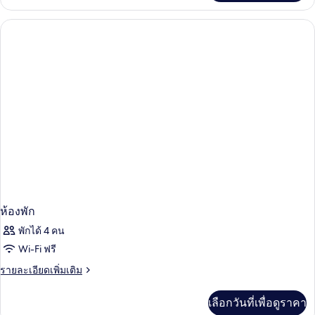
ทริปเปิล,
เกี่ยว
1
กับ
ห้อง
ห้อง
แฟ
นอน
มิ
ลี่
ทริปเปิล,
1
ห้อง
นอน
ห้องพัก
พักได้ 4 คน
Wi-Fi ฟรี
ราย
รายละเอียดเพิ่มเติม
ละเอียด
เพิ่ม
เลือกวันที่เพื่อดูราคา
เติม