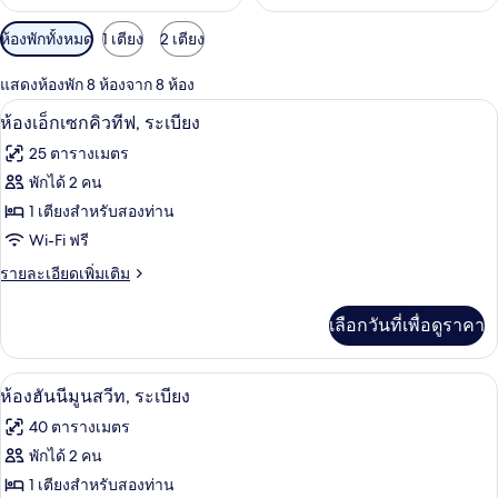
ตัว
ห้องพักทั้งหมด
1 เตียง
2 เตียง
กรอง
แสดงห้องพัก 8 ห้องจาก 8 ห้อง
ที่
มินิบาร์, ตู้นิรภัยในห้องพัก, โต๊ะทำงาน, 
เปิด
มี
19
ห้องเอ็กเซกคิวทีฟ, ระเบียง
ให้
ภาพถ่าย
25 ตารางเมตร
สำหรับ
ทั้งหมด
พักได้ 2 คน
ห้อง
ของ
1 เตียงสำหรับสองท่าน
พัก
ห้อง
Wi-Fi ฟรี
เอ็ก
ราย
รายละเอียดเพิ่มเติม
ละเอียด
เซก
เพิ่ม
เลือกวันที่เพื่อดูราคา
เติม
คิว
เกี่ยว
ทีฟ,
กับ
ห้องฮันนีมูนสวีท, ระเบียง | มินิบาร์, ตู้
เปิด
30
ห้อง
ห้องฮันนีมูนสวีท, ระเบียง
ระเบียง
เอ็ก
ภาพถ่าย
40 ตารางเมตร
เซก
ทั้งหมด
คิว
พักได้ 2 คน
ทีฟ,
ของ
1 เตียงสำหรับสองท่าน
ระเบียง