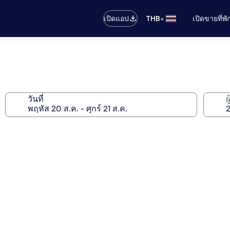
•
เปิดแอป
THB
เปิดขายที่พ
วันที่
ผ