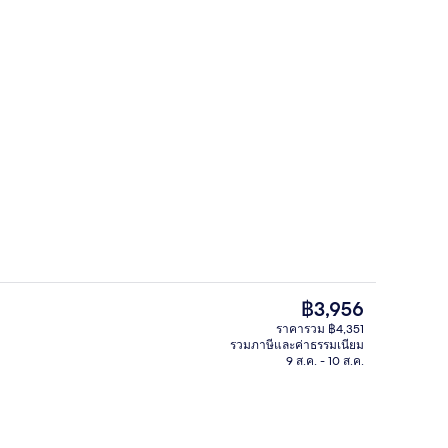
บริเวณนั่งเล่นที่ล็อบบี้
ราคา
฿3,956
ปัจจุบัน
ราคารวม ฿4,351
฿3,956
รวมภาษีและค่าธรรมเนียม
สระว่ายน้ำกลางแจ้ง, เก้าอี้อาบแดดริม
9 ส.ค. - 10 ส.ค.