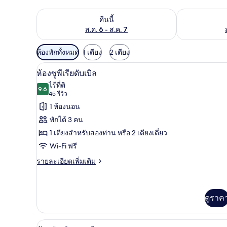
ตรวจสอบจำนวนห้องพักว่างในคืนนี้ ส.ค. 6 - ส.ค. 7
ตรวจสอบจำนวนห้
คืนนี้
ส.ค. 6 - ส.ค. 7
ตัว
ห้องพักทั้งหมด
1 เตียง
2 เตียง
กรอง
ห้องซูพีเรียดับเบิล | ผ้าปูที่นอ
เปิด
29
ห้องซูพีเรียดับเบิล
ที่
ภาพถ่าย
ไร้ที่ติ
มี
9.6
9.6 จาก 10
(45
45 รีวิว
ทั้งหมด
ให้
รีวิว)
1 ห้องนอน
ของ
สำหรับ
พักได้ 3 คน
ห้อง
ห้อง
1 เตียงสำหรับสองท่าน หรือ 2 เตียงเดี่ยว
พัก
ซู
Wi-Fi ฟรี
พี
ราย
รายละเอียดเพิ่มเติม
ละเอียด
เรียดั
เพิ่ม
บเบิล
เติม
เกี่ยว
ดูราค
กับ
ห้อง
ซู
ห้องดับเบิล, ระเบียง (Exterior) 
เปิด