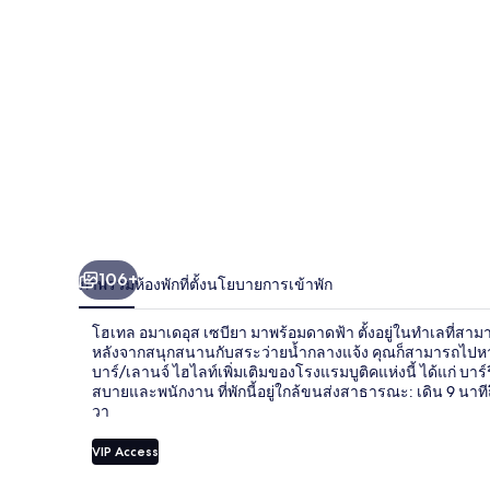
อุส
เซ
บียา
106+
ภาพรวม
ห้องพัก
ที่ตั้ง
นโยบายการเข้าพัก
โฮเทล อมาเดอุส เซบียา มาพร้อมดาดฟ้า ตั้งอยู่ในทำเลที่สามา
หลังจากสนุกสนานกับสระว่ายน้ำกลางแจ้ง คุณก็สามารถไปหาอะ
บาร์/เลานจ์ ไฮไลท์เพิ่มเติมของโรงแรมบูติคแห่งนี้ ได้แก่ 
สบายและพนักงาน ที่พักนี้อยู่ใกล้ขนส่งสาธารณะ: เดิน 9 นาท
วา
VIP Access