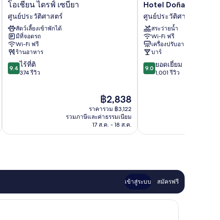
โอ
Hotel
โอเชียน ไดรฟ์ เซบียา
Hotel Doña Maria
เชีย
Doña
ศูนย์ประวัติศาสตร์
ศูนย์ประวัติศาสตร์
น
Maria
สัตว์เลี้ยงเข้าพักได้
สระว่ายน้ำ
ไดรฟ์
ศูนย์
มีที่จอดรถ
Wi-Fi ฟรี
เซ
ประวัติศาสตร์
Wi-Fi ฟรี
เครื่องปรับอากาศ
บียา
ร้านอาหาร
บาร์
ศูนย์
9.4
9.0
ไร้ที่ติ
ยอดเยี่ยม
ประวัติศาสตร์
9.4
9.0
จาก
จาก
374 รีวิว
1,001 รีวิว
10,
10,
ไร้
ยอด
ราคา
฿2,838
ที่
เยี่ยม,
ปัจจุบัน
ติ,
1,001
ราคารวม ฿3,122
คือ
374
รีวิว
รวมภาษีและค่าธรรมเนียม
รวมภาษ
฿2,838
17 ส.ค. - 18 ส.ค.
รีวิว
เข้าสู่ระบบ
สมัครฟรี