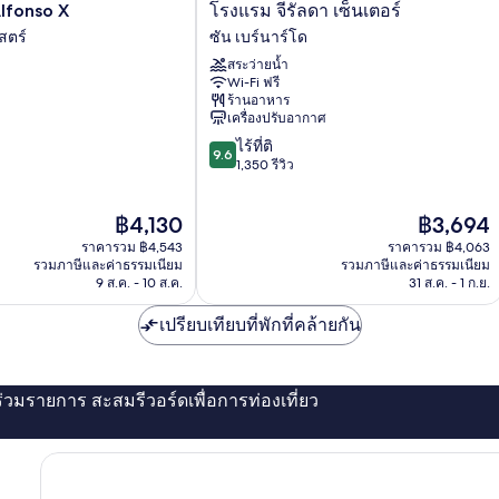
โรงแรม
lfonso X
โรงแรม จีรัลดา เซ็นเตอร์
จี
สตร์
ซัน เบร์นาร์โด
รัล
สระว่ายน้ำ
ดา
Wi-Fi ฟรี
เซ็นเตอร์
ร้านอาหาร
ซัน
เครื่องปรับอากาศ
เบร์
9.6
ไร้ที่ติ
นาร์
9.6
จาก
1,350 รีวิว
โด
10,
ไร้
ราคา
ราคา
฿4,130
฿3,694
ที่
ปัจจุบัน
ปัจจุบัน
ติ,
ราคารวม ฿4,543
ราคารวม ฿4,063
คือ
คือ
1,350
รวมภาษีและค่าธรรมเนียม
รวมภาษีและค่าธรรมเนียม
฿4,130
฿3,694
9 ส.ค. - 10 ส.ค.
31 ส.ค. - 1 ก.ย.
รีวิว
เปรียบเทียบที่พักที่คล้ายกัน
่ร่วมรายการ สะสมรีวอร์ดเพื่อการท่องเที่ยว