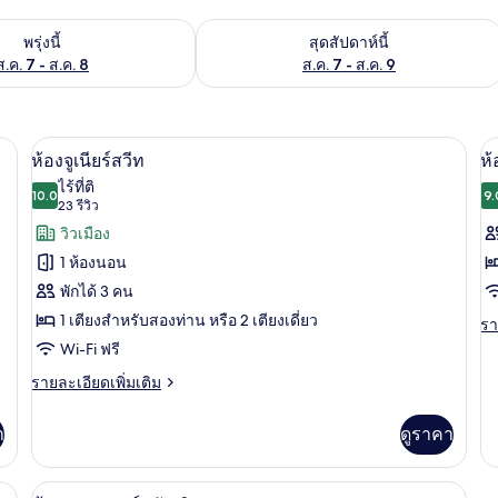
องพักว่างในพรุ่งนี้ ส.ค. 7 - ส.ค. 8
ตรวจสอบจำนวนห้องพักว่างในสุดสัปดาห์นี
พรุ่งนี้
สุดสัปดาห์นี้
ส.ค. 7 - ส.ค. 8
ส.ค. 7 - ส.ค. 9
นฝ้ายอียิปต์, เครื่องนอนระดับพรีเมียม, ผ้านวมขนเป็ด
ห้องจูเนียร์สวีท | ผ้าปูที่นอนฝ้ายอียิปต
เปิด
เป
19
ห้องจูเนียร์สวีท
ห้
ภาพถ่าย
ภ
ไร้ที่ติ
10.0
9.
10.0 จาก 10
(23
23 รีวิว
ทั้งหมด
ทั
รีวิว)
วิวเมือง
ของ
ข
1 ห้องนอน
ห้อง
ห้
พักได้ 3 คน
จู
สว
1 เตียงสำหรับสองท่าน หรือ 2 เตียงเดี่ยว
รา
รา
เนียร์
ละ
Wi-Fi ฟรี
เพิ
สวีท
ราย
รายละเอียดเพิ่มเติม
เต
ละเอียด
เกี
เพิ่ม
กับ
า
ดูราคา
เติม
ห้
เกี่ยว
สวี
กับ
ท
| ผ้าปูที่นอนฝ้ายอียิปต์, เครื่องนอนระดับพรีเมียม, ผ้านวมขนเป็ด
ห้องสแตนดาร์ดดับเบิล | ผ้าปูที่นอนฝ้าย
เปิด