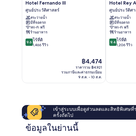
Hotel
Hotel
Hotel Fernando III
Hotel Rey A
Fernando
Rey
ศูนย์ประวัติศาสตร์
ศูนย์ประวัติศา
III
Alfonso
สระว่ายน้ำ
สระว่ายน้ำ
ศูนย์
X
มีที่จอดรถ
มีที่จอดรถ
ประวัติศาสตร์
ศูนย์
Wi-Fi ฟรี
Wi-Fi ฟรี
ประวัติศาสตร์
ร้านอาหาร
ร้านอาหาร
9.6
9.4
ไร้ที่ติ
ไร้ที่ติ
9.6
9.4
จาก
จาก
1,466 รีวิว
1,206 รีวิว
10,
10,
ไร้
ไร้
ราคา
฿4,474
ที่
ที่
ปัจจุบัน
ติ,
ติ,
ราคารวม ฿4,921
คือ
1,466
1,206
รวมภาษีและค่าธรรมเนียม
฿4,474
9 ส.ค. - 10 ส.ค.
รีวิว
รีวิว
เข้าสู่ระบบเพื่อดูส่วนลดและสิทธิพิเศษที
ครั้งถัดไป
ข้อมูลในย่านนี้