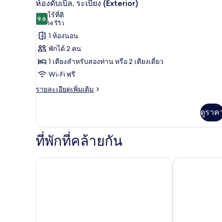
5
ห้องดับเบิล, ระเบียง (Exterior)
พี
ภาพถ่าย
ไร้ที่ติ
เรียดั
9.6
9.6 จาก 10
(14
14 รีวิว
บเบิล
ทั้งหมด
รีวิว)
1 ห้องนอน
ของ
พักได้ 2 คน
ห้อง
1 เตียงสำหรับสองท่าน หรือ 2 เตียงเดี่ยว
ดับเบิล,
Wi-Fi ฟรี
ระเบียง
ราย
รายละเอียดเพิ่มเติม
(Exterior)
ละเอียด
เพิ่ม
ดูราค
เติม
เกี่ยว
กับ
ที่พักที่คล้ายกัน
ห้อง
ดับเบิล,
ระเบียง
Hotel Fernando III
Hotel Rey Alf
(Exterior)