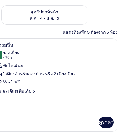
้ ส.ค. 7 - ส.ค. 9
ตรวจสอบจำนวนห้องพักว่างในสุดสัปดาห์หน้า ส.ค. 14 - ส.ค. 16
สุดสัปดาห์หน้า
ส.ค. 14 - ส.ค. 16
แสดงห้องพัก 5 ห้องจาก 5 ห้อง
์, เครื่องนอนระดับพรีเมียม, ผ้านวมขนเป็ด
ห้องสวีท | ผ้าปูที่นอนฝ้ายอียิปต์, เครื่องนอนระ
ิด
7
องสวีท
าพถ่าย
ยอดเยี่ยม
0
9.0 จาก 10
(4
4 รีวิว
้งหมด
รีวิว)
พักได้ 4 คน
อง
1 เตียงสำหรับสองท่าน หรือ 2 เตียงเดี่ยว
อง
Wi-Fi ฟรี
ีท
ย
ยละเอียดเพิ่มเติม
เอียด
่ม
ิม
่ยว
ดูราคา
อง
อียิปต์, เครื่องนอนระดับพรีเมียม, ผ้านวมขนเป็ด