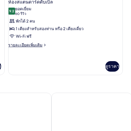
14
ห้อง
ห้องสแตนดาร์ดดับเบิล
จู
ภาพถ่าย
ยอดเยี่ยม
เนียร์
9.2
9.2 จาก 10
(60
60 รีวิว
ทั้งหมด
สวี
รีวิว)
พักได้ 2 คน
ท
ของ
1 เตียงสำหรับสองท่าน หรือ 2 เตียงเดี่ยว
ห้อง
Wi-Fi ฟรี
สแตนดาร์ด
ราย
รายละเอียดเพิ่มเติม
ดับเบิล
ละเอียด
เพิ่ม
เติม
เกี่ยว
า
ดูราคา
กับ
ห้อง
สแตนดาร์ด
ดับเบิล
onso X
โรงแรม จีรัลดา เซ็นเตอร์