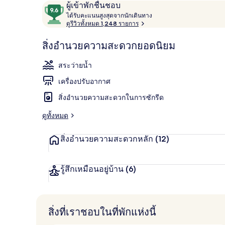
รีวิว
9.6
ผู้เข้าพักชื่นชอบ
บริเวณนั่งเล่นท
ไ
จาก
ได้รับคะแนนสูงสุดจากนักเดินทาง
ด้
ดูรีวิวทั้งหมด 1,248 รายการ
10,
รั
ผู้
บ
สิ่งอำนวยความสะดวกยอดนิยม
ค
เข้า
ะ
พัก
สระว่ายน้ำ
แ
ชื่น
น
เครื่องปรับอากาศ
น
ชอบ
สู
สิ่งอำนวยความสะดวกในการซักรีด
ง
สุ
ดูทั้งหมด
ด
จ
สิ่งอำนวยความสะดวกหลัก
(12)
า
ก
นั
ก
รู้สึกเหมือนอยู่บ้าน
(6)
เ
ดิ
น
ท
สิ่งที่เราชอบในที่พักแห่งนี้
า
ง