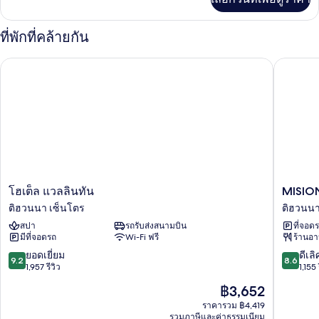
เติม
บุหรี่
เกี่ยว
กับ
ที่พักที่คล้ายกัน
ห้อง
พัก,
MISION 1
โฮเต็ล แวลลินทัน
ปลอด
บุหรี่
โฮเต็ล
MISION
โฮเต็ล แวลลินทัน
MISION
แวล
11
ติฮวนนา เซ็นโตร
ติฮวนนา
ลิ
ติ
สปา
รถรับส่งสนามบิน
ที่จอด
นทัน
ฮวน
มีที่จอดรถ
Wi-Fi ฟรี
ร้านอ
ติ
นา
ฮวน
เซ็น
9.2
8.6
ยอดเยี่ยม
ดีเลิ
9.2
8.6
นา
โตร
จาก
จาก
1,957 รีวิว
1,155 
เซ็น
10,
10,
ราคา
฿3,652
โตร
ยอด
ดี
ปัจจุบัน
เยี่ยม,
เลิศ,
ราคารวม ฿4,419
คือ
รวมภาษีและค่าธรรมเนียม
1,957
1,155