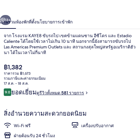
่อน
ถัดไป
น้า
13+
ภาพรวม
ห้องพัก
ที่ตั้ง
นโยบายการเข้าพัก
จาก โรงแรม KAYE8 ขับรถไป เขตข้ามแดนซาน อีซีโดร และ Estadio
Caliente ได้โดยใช้เวลาไม่เกิน 10 นาที นอกจากนี้ยังสามารถขับรถไป
Las Americas Premium Outlets และ สถานกงสุลใหญ่สหรัฐอเมริกาติฮัว
นา ได้ในเวลาไม่กี่นาที
ราคา
฿1,382
ปัจจุบัน
ราคารวม ฿1,673
฿1,382
รวมภาษีและค่าธรรมเนียม
17 ส.ค. - 18 ส.ค.
ห้องพัก, ปลอดบุหรี่ | 20 ห้องนอน, ผ้าปูท
รีวิว
ยอดเยี่ยม
9.0
ดูรีวิวทั้งหมด 581 รายการ
9.0 จาก 10
สิ่งอำนวยความสะดวกยอดนิยม
Wi-Fi ฟรี
เครื่องปรับอากาศ
ฝ่ายต้อนรับ 24 ชั่วโมง