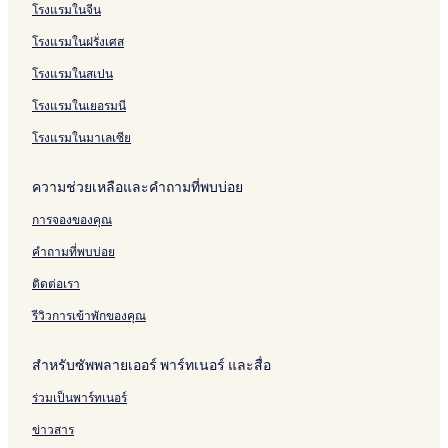
b
a
a
u
A
e
j
e
H
u
โรงแรมในจีน
y
Z
f
e
l
u
s
o
i
โรงแรมในฝรั่งเศส
I
o
a
H
e
a
s
t
z
H
n
y
o
s
n
B
e
a
โรงแรมในสเปน
G
a
e
t
L
a
y
l
A
t
e
a
b
M
B
โรงแรมในเยอรมนี
e
t
l
M
y
a
o
r
e
B
e
C
r
u
โรงแรมในมาเลเซีย
o
T
y
s
a
r
t
p
i
L
a
m
i
i
ความช่วยเหลือและคำถามที่พบบ่อย
u
j
u
i
o
q
e
u
c
n
t
u
การจองของคุณ
r
a
e
o
t
e
t
n
r
R
T
คำถามที่พบบ่อย
o
a
n
e
i
a
a
j
ติดต่อเรา
l
u
H
a
รีวิวการเข้าพักของคุณ
o
n
t
a
สำหรับซัพพลายเออร์ พาร์ทเนอร์ และสื่อ
e
E
l
l
ร่วมเป็นพาร์ทเนอร์
s
F
l
ข่าวสาร
o