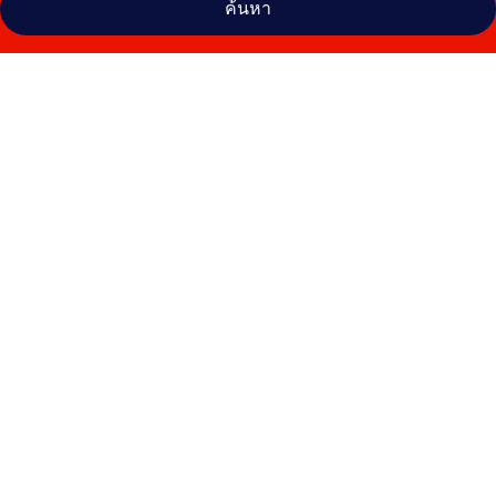
ค้นหา
คลัง
ภาพ
โรงแรม
KAYE8