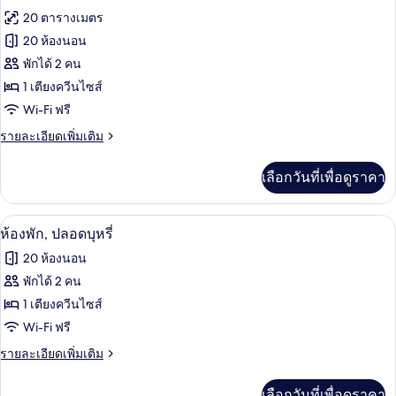
ภาพถ่าย
20 ตารางเมตร
ทั้งหมด
20 ห้องนอน
ของ
พักได้ 2 คน
ห้อง
1 เตียงควีนไซส์
Wi-Fi ฟรี
ลัก
ราย
รายละเอียดเพิ่มเติม
ซ์ชัว
ละเอียด
รี่
เพิ่ม
เลือกวันที่เพื่อดูราคา
เติม
เกี่ยว
กับ
ห้องพัก, ปลอดบุหรี่ | 20 ห้องนอน, ผ้าปูท
เปิด
8
ห้อง
ห้องพัก, ปลอดบุหรี่
ลัก
ภาพถ่าย
20 ห้องนอน
ซ์ชัว
ทั้งหมด
รี่
พักได้ 2 คน
ของ
1 เตียงควีนไซส์
ห้อง
Wi-Fi ฟรี
พัก,
ราย
รายละเอียดเพิ่มเติม
ละเอียด
ปลอด
เพิ่ม
เลือกวันที่เพื่อดูราคา