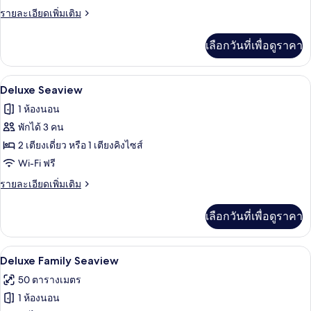
Seaview
ราย
รายละเอียดเพิ่มเติม
with
ละเอียด
เพิ่ม
Bathtub
เลือกวันที่เพื่อดูราคา
เติม
เกี่ยว
กับ
ตู้นิรภัยในห้องพัก, โต๊ะทำงาน, Wi-Fi ฟรี
เปิด
4
Deluxe
Deluxe Seaview
Seaview
ภาพถ่าย
1 ห้องนอน
with
ทั้งหมด
Bathtub
พักได้ 3 คน
ของ
2 เตียงเดี่ยว หรือ 1 เตียงคิงไซส์
Deluxe
Wi-Fi ฟรี
Seaview
ราย
รายละเอียดเพิ่มเติม
ละเอียด
เพิ่ม
เลือกวันที่เพื่อดูราคา
เติม
เกี่ยว
กับ
ตู้นิรภัยในห้องพัก, โต๊ะทำงาน, Wi-Fi ฟรี
เปิด
4
Deluxe
Deluxe Family Seaview
Seaview
ภาพถ่าย
50 ตารางเมตร
ทั้งหมด
1 ห้องนอน