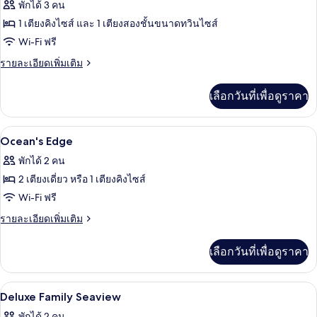
ของ
พักได้ 3 คน
Deluxe
1 เตียงคิงไซส์ และ 1 เตียงสองชั้นขนาดทวินไซส์
Family
Wi-Fi ฟรี
Seaview
ราย
รายละเอียดเพิ่มเติม
ละเอียด
เพิ่ม
เลือกวันที่เพื่อดูราคา
เติม
เกี่ยว
กับ
ตู้นิรภัยในห้องพัก, โต๊ะทำงาน, Wi-Fi ฟรี
เปิด
6
Deluxe
Ocean's Edge
Family
ภาพถ่าย
พักได้ 2 คน
Seaview
ทั้งหมด
2 เตียงเดี่ยว หรือ 1 เตียงคิงไซส์
ของ
Wi-Fi ฟรี
Ocean's
ราย
รายละเอียดเพิ่มเติม
Edge
ละเอียด
เพิ่ม
เลือกวันที่เพื่อดูราคา
เติม
เกี่ยว
กับ
ตู้นิรภัยในห้องพัก, โต๊ะทำงาน, Wi-Fi ฟรี
เปิด
6
Ocean's
Deluxe Family Seaview
Edge
ภาพถ่าย
พักได้ 2 คน