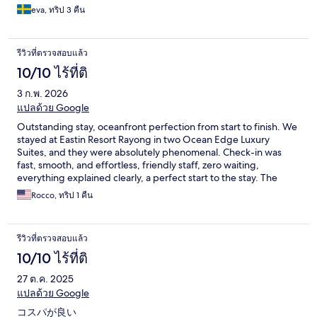
eva, ทริป 3 คืน
รีวิวที่ตรวจสอบแล้ว
10/10 ไร้ที่ติ
3 ก.พ. 2026
แปลด้วย Google
Outstanding stay, oceanfront perfection from start to finish. We
stayed at Eastin Resort Rayong in two Ocean Edge Luxury
Suites, and they were absolutely phenomenal. Check-in was
fast, smooth, and effortless, friendly staff, zero waiting,
everything explained clearly, a perfect start to the stay. The
ocean view from the balcony alone is worth the trip, wide
Rocco, ทริป 1 คืน
unobstructed views of the sea, fresh air, and stunning sunsets
every evening. The rooms are gorgeously appointed, spacious,
spotless, and thoughtfully designed with comfort and style in
รีวิวที่ตรวจสอบแล้ว
mind. The pool area is excellent, never felt crowded, and
perfectly positioned to enjoy the ocean atmosphere. The
10/10 ไร้ที่ติ
restaurant overlooking the beach is a real highlight, delicious
27 ต.ค. 2025
food, relaxed vibe, and truly gorgeous sunsets that feel straight
out of a travel magazine. Breakfast was delicious and plentiful,
แปลด้วย Google
with great variety and quality. The Wi-Fi was blazing fast, rock
コスパが良い