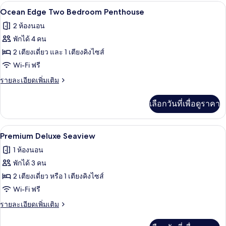
กับ
ทีวี
เปิด
5
Ocean
Ocean Edge Two Bedroom Penthouse
Edge
ภาพถ่าย
2 ห้องนอน
Studio
ทั้งหมด
Suite
พักได้ 4 คน
ของ
2 เตียงเดี่ยว และ 1 เตียงคิงไซส์
Ocean
Wi-Fi ฟรี
Edge
ราย
รายละเอียดเพิ่มเติม
Two
ละเอียด
เพิ่ม
Bedroom
เลือกวันที่เพื่อดูราคา
เติม
Penthouse
เกี่ยว
กับ
ตู้นิรภัยในห้องพัก, โต๊ะทำงาน, Wi-Fi ฟรี
เปิด
5
Ocean
Premium Deluxe Seaview
Edge
ภาพถ่าย
1 ห้องนอน
Two
ทั้งหมด
Bedroom
พักได้ 3 คน
Penthouse
ของ
2 เตียงเดี่ยว หรือ 1 เตียงคิงไซส์
Premium
Wi-Fi ฟรี
Deluxe
ราย
รายละเอียดเพิ่มเติม
Seaview
ละเอียด
เพิ่ม