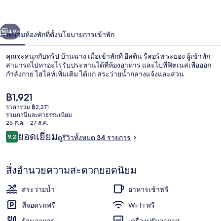
ระยอง
่อน
ถัดไป
น้า
49+
ภาพรวม
ห้องพัก
ที่ตั้ง
นโยบายการเข้าพัก
คุณจะสนุกกับทริป บ้านฉาง เมื่อเข้าพักที่ อีสติน รีสอร์ท ระยอง ผู้เข้าพัก
สามารถไปหาอะไรรับประทานได้ที่ห้องอาหาร และไปที่ฟิตเนสเพื่อออก
กำลังกาย ไฮไลท์เพิ่มเติม ได้แก่ สระว่ายน้ำกลางแจ้งและสวน
ราคา
฿1,921
ปัจจุบัน
ราคารวม ฿2,271
฿1,921
รวมภาษีและค่าธรรมเนียม
26 ส.ค. - 27 ส.ค.
รีวิว
ยอดเยี่ยม
9.2
ดูรีวิวทั้งหมด 34 รายการ
ฝ่ายต้อนรับ
9.2 จาก 10
สิ่งอำนวยความสะดวกยอดนิยม
สระว่ายน้ำ
อาหารเช้าฟรี
ที่จอดรถฟรี
Wi-Fi ฟรี