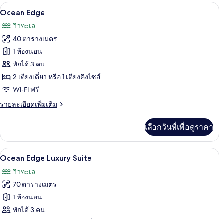
Ocean Edge | ตู้นิรภัยในห้องพัก, โต๊ะท
เปิด
มี
5
Ocean Edge
ให้
ภาพถ่าย
วิวทะเล
สำหรับ
ทั้งหมด
40 ตารางเมตร
ห้อง
ของ
1 ห้องนอน
พัก
Ocean
พักได้ 3 คน
Edge
2 เตียงเดี่ยว หรือ 1 เตียงคิงไซส์
Wi-Fi ฟรี
ราย
รายละเอียดเพิ่มเติม
ละเอียด
เพิ่ม
เลือกวันที่เพื่อดูราคา
เติม
เกี่ยว
กับ
Ocean Edge Luxury Suite | ตู้นิรภัยในห
เปิด
5
Ocean
Ocean Edge Luxury Suite
Edge
ภาพถ่าย
วิวทะเล
ทั้งหมด
70 ตารางเมตร
ของ
1 ห้องนอน
Ocean
พักได้ 3 คน