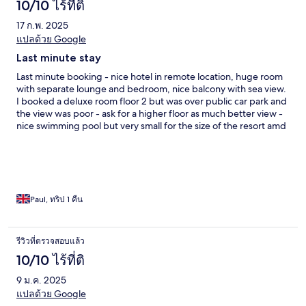
10/10 ไร้ที่ติ
17 ก.พ. 2025
แปลด้วย Google
Last minute stay
Last minute booking - nice hotel in remote location, huge room
with separate lounge and bedroom, nice balcony with sea view.
I booked a deluxe room floor 2 but was over public car park and
the view was poor - ask for a higher floor as much better view -
nice swimming pool but very small for the size of the resort amd
only 10 sunbeds not siure why such a small pool as a huge resort
with so much space
Paul, ทริป 1 คืน
รีวิวที่ตรวจสอบแล้ว
10/10 ไร้ที่ติ
9 ม.ค. 2025
แปลด้วย Google