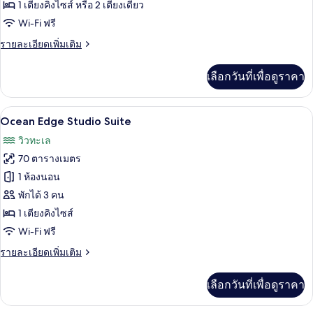
Edge
1 เตียงคิงไซส์ หรือ 2 เตียงเดี่ยว
Luxury
Wi-Fi ฟรี
Suite
ราย
รายละเอียดเพิ่มเติม
ละเอียด
เพิ่ม
เลือกวันที่เพื่อดูราคา
เติม
เกี่ยว
กับ
ตู้นิรภัยในห้องพัก, โต๊ะทำงาน, Wi-Fi ฟรี
เปิด
4
Ocean
Ocean Edge Studio Suite
Edge
ภาพถ่าย
วิวทะเล
Luxury
ทั้งหมด
Suite
70 ตารางเมตร
ของ
1 ห้องนอน
Ocean
พักได้ 3 คน
Edge
1 เตียงคิงไซส์
Studio
Wi-Fi ฟรี
Suite
ราย
รายละเอียดเพิ่มเติม
ละเอียด
เพิ่ม
เลือกวันที่เพื่อดูราคา
เติม
เกี่ยว