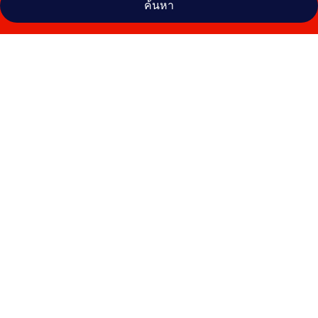
ค้นหา
คลัง
ภาพ
อี
สติน
รีสอร์ท