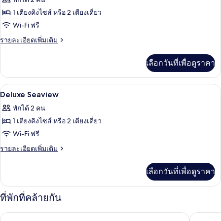
ทั้งหมด
1 เตียงคิงไซส์ หรือ 2 เตียงเดี่ยว
ของ
Wi-Fi ฟรี
Deluxe
ราย
รายละเอียดเพิ่มเติม
Family
ละเอียด
เพิ่ม
Seaview
เลือกวันที่เพื่อดูราคา
เติม
เกี่ยว
กับ
ตู้นิรภัยในห้องพัก, โต๊ะทำงาน, Wi-Fi ฟรี
เปิด
8
Deluxe
Deluxe Seaview
Family
ภาพถ่าย
พักได้ 2 คน
Seaview
ทั้งหมด
1 เตียงคิงไซส์ หรือ 2 เตียงเดี่ยว
ของ
Wi-Fi ฟรี
Deluxe
ราย
รายละเอียดเพิ่มเติม
Seaview
ละเอียด
เพิ่ม
เลือกวันที่เพื่อดูราคา
เติม
เกี่ยว
กับ
ที่พักที่คล้ายกัน
Deluxe
Seaview
เดอะ ลอร์ด เนลสัน
รอยัล พล