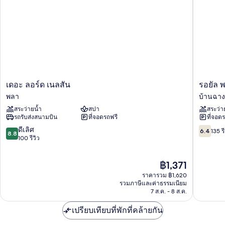
เดอะ
รอยัล
เดอะ ลอร์ด เนลสัน
รอยัล พ
ลอร์ด
พลา
พลา
บ้านฉาง
เนล
คลิฟ
สระว่ายน้ำ
สปา
สระว่า
สัน
บีช
รถรับส่งสนามบิน
ที่จอดรถฟรี
ที่จอด
พลา
รีสอร์ท
แอนด์
8.8
6.4
ดีเลิศ
6.4
135 รี
8.8
สปา
จาก
จาก
100 รีวิว
บ้านฉาง
10,
10,
ดี
135
ราคา
฿1,371
เลิศ,
รีวิว
ปัจจุบัน
100
ราคารวม ฿1,620
คือ
รีวิว
รวมภาษีและค่าธรรมเนียม
฿1,371
7 ส.ค. - 8 ส.ค.
เปรียบเทียบที่พักที่คล้ายกัน