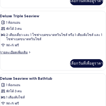
เลือกวันที่เพื่อดูราคา
เติม
เกี่ยว
กับ
ตู้นิรภัยในห้องพัก, โต๊ะทำงาน, Wi-Fi ฟรี
เปิด
4
Premium
Deluxe Triple Seaview
Deluxe
ภาพถ่าย
1 ห้องนอน
Seaview
ทั้งหมด
พักได้ 3 คน
ของ
2 เตียงเดี่ยว และ 1 โซฟาเบดขนาดทวินไซส์ หรือ 1 เตียงคิงไซส์ และ 1
โซฟาเบดขนาดทวินไซส์
Deluxe
Wi-Fi ฟรี
Triple
Seaview
ราย
รายละเอียดเพิ่มเติม
ละเอียด
เพิ่ม
เลือกวันที่เพื่อดูราคา
เติม
เกี่ยว
กับ
ตู้นิรภัยในห้องพัก, โต๊ะทำงาน, Wi-Fi ฟรี
เปิด
5
Deluxe
Deluxe Seaview with Bathtub
Triple
ภาพถ่าย
1 ห้องนอน
Seaview
ทั้งหมด
พักได้ 3 คน
ของ
1 เตียงคิงไซส์
Deluxe
Wi-Fi ฟรี