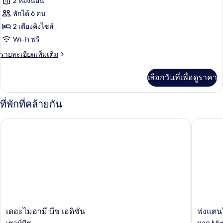
ของ
2 ห้องนอน
เตียง
อำนวย
คิง
ห้อง
พักได้ 6 คน
ไซส์
ความ
2 เตียงคิงไซส์
สวีท,
1
Wi-Fi ฟรี
สะดวก
เตียง,
2
พร้อม
ห้อง
ราย
สำหรับ
รายละเอียดเพิ่มเติม
สิ่ง
ละเอียด
อำนวย
นอน,
ผู้
เพิ่ม
ความ
เลือกวันที่เพื่อดูราคา
เติม
ริม
พิการ,
สะดวก
เกี่ยว
สำหรับ
ทะเล
วิว
กับ
ที่พักที่คล้ายกัน
ผู้
ห้อง
(Saxony)
พิการ,
ทะเล
สวี
วิว
เดอะไมอามี บีช เอดิชั่น
ฟงแตนโบ
(Corner)
ท,
ทะเล
2
(Corner)
ห้อง
นอน,
ริม
ทะเล
(Saxony)
เดอะ
ฟง
เดอะไมอามี บีช เอดิชั่น
ฟงแตนโ
ไม
แตน