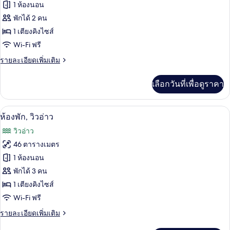
ของ
1 ห้องนอน
1
เตียง,
ห้อง
พักได้ 2 คน
ริม
1 เตียงคิงไซส์
พัก,
ทะเล
Wi-Fi ฟรี
เตียง
ราย
รายละเอียดเพิ่มเติม
คิง
ละเอียด
ไซส์
เพิ่ม
เลือกวันที่เพื่อดูราคา
เติม
1
เกี่ยว
เตียง,
กับ
เครื่องนอนระดับพรีเมียม, มินิบาร์, ตู้นิร
เปิด
5
ห้อง
ห้องพัก, วิวอ่าว
เห็น
พัก,
ภาพถ่าย
วิวอ่าว
เตียง
วิว
ทั้งหมด
คิง
46 ตารางเมตร
มหาสมุทร
ไซส์
ของ
1 ห้องนอน
1
บาง
เตียง,
ห้อง
พักได้ 3 คน
ส่วน
เห็น
1 เตียงคิงไซส์
พัก,
วิว
Wi-Fi ฟรี
มหาสมุทร
วิว
บาง
ราย
รายละเอียดเพิ่มเติม
อ่าว
ส่วน
ละเอียด