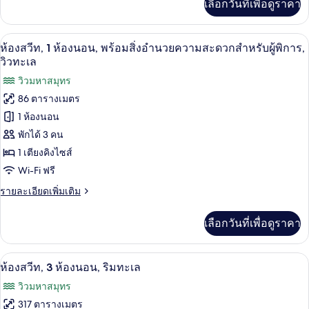
เลือกวันที่เพื่อดูราคา
เติม
วิว
เกี่ยว
ทะเล
กับ
เครื่องนอนระดับพรีเมียม, มินิบาร์, ตู้นิร
เปิด
4
ห้อง
ห้องสวีท, 1 ห้องนอน, พร้อมสิ่งอำนวยความสะดวกสำหรับผู้พิการ,
สวี
ภาพถ่าย
วิวทะเล
ท,
ทั้งหมด
วิวมหาสมุทร
1
ห้อง
86 ตารางเมตร
ของ
นอน,
1 ห้องนอน
วิว
ห้อง
ทะเล
พักได้ 3 คน
สวีท,
1 เตียงคิงไซส์
1
Wi-Fi ฟรี
ห้อง
ราย
รายละเอียดเพิ่มเติม
นอน,
ละเอียด
เพิ่ม
พร้อม
เลือกวันที่เพื่อดูราคา
เติม
สิ่ง
เกี่ยว
กับ
อำนวย
ห้องสวีท, 3 ห้องนอน, ริมทะเล | เครื่องนอ
เปิด
8
ห้อง
ห้องสวีท, 3 ห้องนอน, ริมทะเล
ความ
สวี
ภาพถ่าย
วิวมหาสมุทร
ท,
สะดวก
ทั้งหมด
1
317 ตารางเมตร