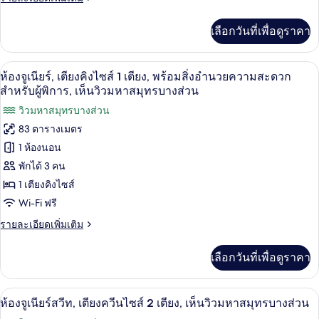
นอน,
ละเอียด
เพิ่ม
พร้อม
เลือกวันที่เพื่อดูราคา
เติม
สิ่ง
เกี่ยว
กับ
อำนวย
เครื่องนอนระดับพรีเมียม, มินิบาร์, ตู้นิร
เปิด
6
ห้อง
ห้องจูเนียร์, เตียงคิงไซส์ 1 เตียง, พร้อมสิ่งอำนวยความสะดวก
ความ
สวี
ภาพถ่าย
สำหรับผู้พิการ, เห็นวิวมหาสมุทรบางส่วน
ท,
สะดวก
ทั้งหมด
วิวมหาสมุทรบางส่วน
1
ห้อง
สำหรับ
83 ตารางเมตร
ของ
นอน,
1 ห้องนอน
ผู้
พร้อม
ห้อง
สิ่ง
พักได้ 3 คน
พิการ,
จู
อำนวย
1 เตียงคิงไซส์
เห็น
ความ
เนียร์,
สะดวก
Wi-Fi ฟรี
วิว
เตียง
สำหรับ
ราย
รายละเอียดเพิ่มเติม
ผู้
มหาสมุทร
คิง
ละเอียด
พิการ,
เพิ่ม
บาง
เห็น
ไซส์
เลือกวันที่เพื่อดูราคา
เติม
วิว
ส่วน
1
เกี่ยว
มหาสมุทร
กับ
บาง
เตียง,
ห้องจูเนียร์สวีท, เตียงควีนไซส์ 2 เตียง,
เปิด
4
ห้อง
ห้องจูเนียร์สวีท, เตียงควีนไซส์ 2 เตียง, เห็นวิวมหาสมุทรบางส่วน
ส่วน
พร้อม
จู
ภาพถ่าย