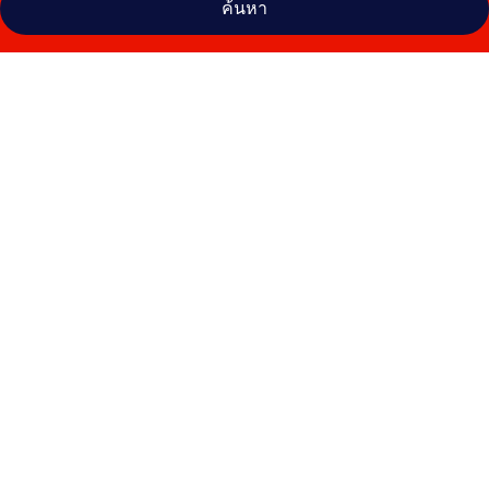
ค้นหา
คลัง
ภาพ
ฟา
เอนา
ไม