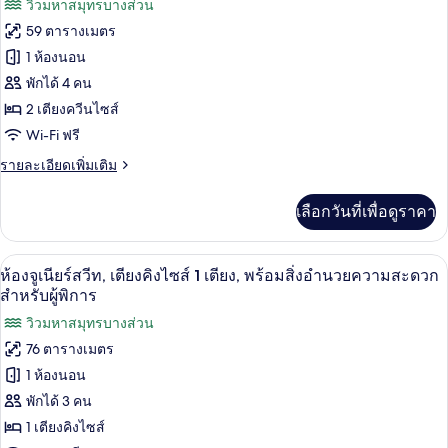
วิวมหาสมุทรบางส่วน
เนียร์,
สิ่ง
ทั้งหมด
เตียง
59 ตารางเมตร
คิง
อำนวย
ของ
1 ห้องนอน
ไซส์
ความ
1
ห้อง
พักได้ 4 คน
เตียง,
สะดวก
2 เตียงควีนไซส์
จู
พร้อม
Wi-Fi ฟรี
สำหรับ
สิ่ง
เนียร์
อำนวย
ราย
ผู้
รายละเอียดเพิ่มเติม
สวีท,
ความ
ละเอียด
สะดวก
พิการ,
เตียง
เพิ่ม
สำหรับ
เลือกวันที่เพื่อดูราคา
เติม
เห็น
ผู้
ควีน
เกี่ยว
พิการ,
วิว
กับ
ไซส์
เห็น
เครื่องนอนระดับพรีเมียม, มินิบาร์, ตู้นิร
เปิด
6
ห้อง
ห้องจูเนียร์สวีท, เตียงคิงไซส์ 1 เตียง, พร้อมสิ่งอำนวยความสะดวก
วิว
มหาสมุทร
2
จู
ภาพถ่าย
สำหรับผู้พิการ
มหาสมุทร
เนียร์
เตียง,
บาง
บาง
ทั้งหมด
วิวมหาสมุทรบางส่วน
สวี
ส่วน
เห็น
ส่วน
ท,
76 ตารางเมตร
ของ
เตียง
วิว
1 ห้องนอน
ควีน
ห้อง
มหาสมุทร
ไซส์
พักได้ 3 คน
จู
2
บาง
1 เตียงคิงไซส์
เตียง,
เนียร์