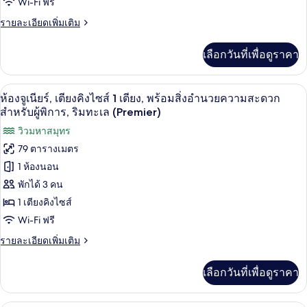
Wi-Fi ฟรี
เนียร์
ราย
รายละเอียดเพิ่มเติม
สวีท,
ละเอียด
เตียง
เพิ่ม
เลือกวันที่เพื่อดูราคา
เติม
คิง
เกี่ยว
กับ
ไซส์
เครื่องนอนระดับพรีเมียม, มินิบาร์, ตู้นิร
เปิด
2
ห้อง
ห้องจูเนียร์, เตียงคิงไซส์ 1 เตียง, พร้อมสิ่งอำนวยความสะดวก
1
จู
ภาพถ่าย
สำหรับผู้พิการ, ริมทะเล (Premier)
เนียร์
เตียง,
ทั้งหมด
วิวมหาสมุทร
สวี
ห้อง
ท,
79 ตารางเมตร
ของ
เตียง
มุม
1 ห้องนอน
คิง
ห้อง
(Premier,
ไซส์
พักได้ 3 คน
จู
Corner)
1
1 เตียงคิงไซส์
เตียง,
เนียร์,
ห้อง
Wi-Fi ฟรี
เตียง
มุม
ราย
รายละเอียดเพิ่มเติม
(Premier,
คิง
ละเอียด
Corner)
เพิ่ม
ไซส์
เลือกวันที่เพื่อดูราคา
เติม
1
เกี่ยว
กับ