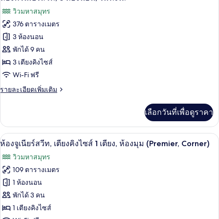
สวี
ภาพถ่าย
วิวมหาสมุทร
ท
ทั้งหมด
(Penthouse
376 ตารางเมตร
Faena)
ของ
3 ห้องนอน
ห้อง
พักได้ 9 คน
3 เตียงคิงไซส์
พรีเมียร์
Wi-Fi ฟรี
สวีท,
ราย
รายละเอียดเพิ่มเติม
3
ละเอียด
ห้อง
เพิ่ม
เลือกวันที่เพื่อดูราคา
เติม
นอน,
เกี่ยว
ริม
กับ
เครื่องนอนระดับพรีเมียม, มินิบาร์, ตู้นิร
เปิด
5
ห้อง
ห้องจูเนียร์สวีท, เตียงคิงไซส์ 1 เตียง, ห้องมุม (Premier, Corner)
ทะเล
พรีเมียร์
ภาพถ่าย
วิวมหาสมุทร
สวี
ทั้งหมด
ท,
109 ตารางเมตร
3
ของ
1 ห้องนอน
ห้อง
นอน,
ห้อง
พักได้ 3 คน
ริม
1 เตียงคิงไซส์
จู
ทะเล