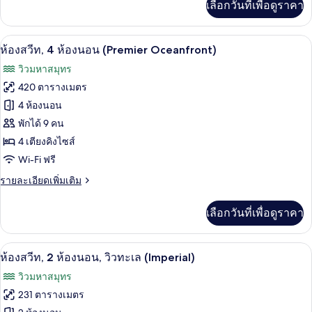
เลือกวันที่เพื่อดูราคา
เติม
ความ
เกี่ยว
กับ
สะดวก
ห้องสวีท, 4 ห้องนอน (Premier Oceanfront)
เปิด
7
ห้อง
ห้องสวีท, 4 ห้องนอน (Premier Oceanfront)
สำหรับ
พัก,
ภาพถ่าย
วิวมหาสมุทร
พร้อม
ผู้
ทั้งหมด
สิ่ง
420 ตารางเมตร
พิการ,
อำนวย
ของ
4 ห้องนอน
ความ
วิว
สะดวก
ห้อง
พักได้ 9 คน
สำหรับ
อ่าว
4 เตียงคิงไซส์
สวีท,
ผู้
Wi-Fi ฟรี
พิการ,
4
วิว
ห้อง
ราย
รายละเอียดเพิ่มเติม
อ่าว
ละเอียด
นอน
เพิ่ม
เลือกวันที่เพื่อดูราคา
เติม
(Premier
เกี่ยว
Oceanfront)
กับ
ห้องสวีท, 2 ห้องนอน, วิวทะเล (Imperial) |
เปิด
8
ห้อง
ห้องสวีท, 2 ห้องนอน, วิวทะเล (Imperial)
สวี
ภาพถ่าย
วิวมหาสมุทร
ท,
ทั้งหมด
4
231 ตารางเมตร
ห้อง