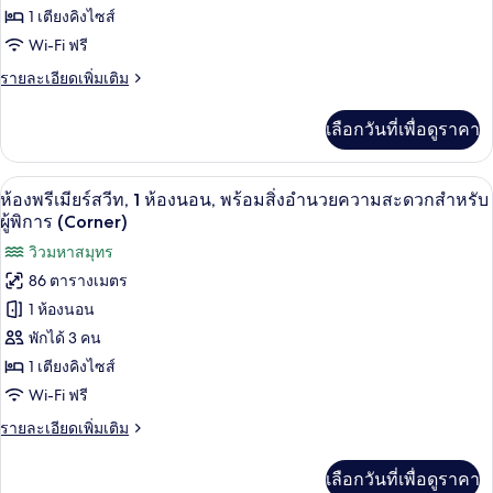
จู
1
1 เตียงคิงไซส์
เตียง,
เนียร์
ริม
Wi-Fi ฟรี
สวีท,
ทะเล
ราย
รายละเอียดเพิ่มเติม
(Premier)
พร้อม
ละเอียด
เพิ่ม
สิ่ง
เลือกวันที่เพื่อดูราคา
เติม
เกี่ยว
อำนวย
กับ
เครื่องนอนระดับพรีเมียม, มินิบาร์, ตู้นิร
เปิด
ความ
5
ห้อง
ห้องพรีเมียร์สวีท, 1 ห้องนอน, พร้อมสิ่งอำนวยความสะดวกสำหรับ
จู
ภาพถ่าย
สะดวก
ผู้พิการ (Corner)
เนียร์
ทั้งหมด
วิวมหาสมุทร
สำหรับ
สวี
ท,
86 ตารางเมตร
ของ
ผู้
พร้อม
1 ห้องนอน
สิ่ง
ห้อง
พิการ,
อำนวย
พักได้ 3 คน
พรีเมียร์
ริม
ความ
1 เตียงคิงไซส์
สะดวก
สวีท,
ทะเล
สำหรับ
Wi-Fi ฟรี
1
(Premier)
ผู้
ราย
รายละเอียดเพิ่มเติม
พิการ,
ห้อง
ละเอียด
ริม
เพิ่ม
นอน,
ทะเล
เลือกวันที่เพื่อดูราคา
เติม
(Premier)