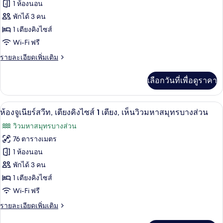
ของ
1 ห้องนอน
ห้อง
นอน,
ห้อง
พักได้ 3 คน
ห้อง
1 เตียงคิงไซส์
จู
มุม
Wi-Fi ฟรี
(Oceanfront)
เนียร์
ราย
รายละเอียดเพิ่มเติม
สวีท,
ละเอียด
เตียง
เพิ่ม
เลือกวันที่เพื่อดูราคา
เติม
คิง
เกี่ยว
กับ
ไซส์
เครื่องนอนระดับพรีเมียม, มินิบาร์, ตู้นิร
เปิด
7
ห้อง
ห้องจูเนียร์สวีท, เตียงคิงไซส์ 1 เตียง, เห็นวิวมหาสมุทรบางส่วน
1
จู
ภาพถ่าย
วิวมหาสมุทรบางส่วน
เนียร์
เตียง,
ทั้งหมด
สวี
76 ตารางเมตร
วิว
ท,
ของ
1 ห้องนอน
เตียง
ทะเล
คิง
ห้อง
พักได้ 3 คน
ไซส์
1 เตียงคิงไซส์
จู
1
Wi-Fi ฟรี
เตียง,
เนียร์
วิว
ราย
รายละเอียดเพิ่มเติม
สวีท,
ทะเล
ละเอียด
เพิ่ม