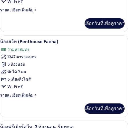
เห็น
Wi-Fi ฟรี
ส่วน
สวีท,
วิว
ราย
รายละเอียดเพิ่มเติม
มหาสมุทร
เตียง
ละเอียด
บาง
เพิ่ม
ส่วน
คิง
เลือกวันที่เพื่อดูราคา
เติม
เกี่ยว
ไซส์
กับ
1
ห้องสวีท (Penthouse Faena) | เครื่องนอนร
เปิด
7
ห้อง
ห้องสวีท (Penthouse Faena)
เตียง,
จู
ภาพถ่าย
วิวมหาสมุทร
เนียร์
พร้อม
ทั้งหมด
สวี
1347 ตารางเมตร
ท,
สิ่ง
ของ
5 ห้องนอน
เตียง
อำนวย
คิง
ห้อง
พักได้ 9 คน
ไซส์
ความ
5 เตียงคิงไซส์
สวีท
1
Wi-Fi ฟรี
สะดวก
เตียง,
(Penthouse
พร้อม
Faena)
ราย
สำหรับ
รายละเอียดเพิ่มเติม
สิ่ง
ละเอียด
อำนวย
ผู้
เพิ่ม
ความ
เลือกวันที่เพื่อดูราคา
เติม
พิการ
สะดวก
เกี่ยว
สำหรับ
กับ
ผู้
ห้องพรีเมียร์สวีท, 3 ห้องนอน, ริมทะเล | เ
เปิด
4
ห้อง
ห้องพรีเมียร์สวีท, 3 ห้องนอน, ริมทะเล
พิการ