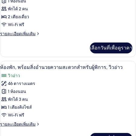
ของ
1 ห้องนอน
เตียง
อ่าว
ควีน
ห้อง
พักได้ 2 คน
ไซส์
2 เตียงเดี่ยว
ทวิน,
1
Wi-Fi ฟรี
เตียง,
เตียง
วิว
ราย
รายละเอียดเพิ่มเติม
เดี่ยว
อ่าว
ละเอียด
2
เพิ่ม
เลือกวันที่เพื่อดูราคา
เติม
เตียง,
เกี่ยว
วิว
กับ
เครื่องนอนระดับพรีเมียม, มินิบาร์, ตู้นิร
เปิด
4
ห้อง
ห้องพัก, พร้อมสิ่งอำนวยความสะดวกสำหรับผู้พิการ, วิวอ่าว
อ่าว
ทวิ
ภาพถ่าย
วิวอ่าว
น,
ทั้งหมด
เตียง
46 ตารางเมตร
เดี่ยว
ของ
1 ห้องนอน
2
เตียง,
ห้อง
พักได้ 3 คน
วิว
1 เตียงคิงไซส์
พัก,
อ่าว
Wi-Fi ฟรี
พร้อม
ราย
รายละเอียดเพิ่มเติม
สิ่ง
ละเอียด
อำนวย
เพิ่ม