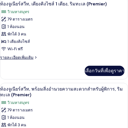
เตียง,
เครื่องนอนระดับพรีเมียม, มินิบาร์, ตู้นิร
เปิด
4
ห้อง
ห้องจูเนียร์สวีท, เตียงคิงไซส์ 1 เตียง, ริมทะเล (Premier)
พร้อม
จู
ภาพถ่าย
วิวมหาสมุทร
เนียร์,
สิ่ง
ทั้งหมด
เตียง
79 ตารางเมตร
คิง
อำนวย
ของ
1 ห้องนอน
ไซส์
ความ
1
ห้อง
พักได้ 3 คน
เตียง,
สะดวก
1 เตียงคิงไซส์
จู
พร้อม
Wi-Fi ฟรี
สำหรับ
สิ่ง
เนียร์
อำนวย
ราย
ผู้
รายละเอียดเพิ่มเติม
สวีท,
ความ
ละเอียด
สะดวก
พิการ,
เตียง
เพิ่ม
สำหรับ
เลือกวันที่เพื่อดูราคา
เติม
ริม
ผู้
คิง
เกี่ยว
พิการ,
ทะเล
กับ
ไซส์
ริม
เครื่องนอนระดับพรีเมียม, มินิบาร์, ตู้นิร
เปิด
2
ห้อง
ห้องจูเนียร์สวีท, พร้อมสิ่งอำนวยความสะดวกสำหรับผู้พิการ, ริม
(Premier)
ทะเล
1
จู
ภาพถ่าย
ทะเล (Premier)
(Premier)
เนียร์
เตียง,
ทั้งหมด
วิวมหาสมุทร
สวี
ริม
ท,
79 ตารางเมตร
ของ
เตียง
ทะเล
1 ห้องนอน
คิง
ห้อง
(Premier)
ไซส์
พักได้ 3 คน