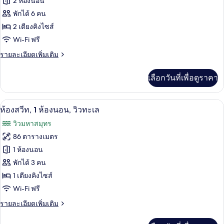
ของ
2 ห้องนอน
นอน
(Premier
ห้อง
พักได้ 6 คน
Oceanfront)
2 เตียงคิงไซส์
สวีท,
Wi-Fi ฟรี
2
ห้อง
ราย
รายละเอียดเพิ่มเติม
ละเอียด
นอน,
เพิ่ม
เลือกวันที่เพื่อดูราคา
เติม
วิว
เกี่ยว
ทะเล
กับ
เครื่องนอนระดับพรีเมียม, มินิบาร์, ตู้นิร
เปิด
4
ห้อง
ห้องสวีท, 1 ห้องนอน, วิวทะเล
(Imperial)
สวี
ภาพถ่าย
วิวมหาสมุทร
ท,
ทั้งหมด
2
86 ตารางเมตร
ห้อง
ของ
1 ห้องนอน
นอน,
วิว
ห้อง
พักได้ 3 คน
ทะเล
1 เตียงคิงไซส์
สวีท,
(Imperial)
Wi-Fi ฟรี
1
ห้อง
ราย
รายละเอียดเพิ่มเติม
ละเอียด
นอน,
เพิ่ม