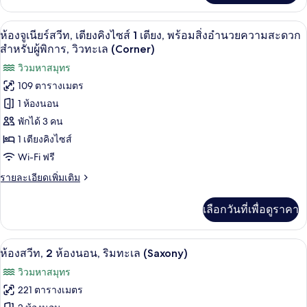
พร้อม
เกี่ยว
กับ
สิ่ง
เครื่องนอนระดับพรีเมียม, มินิบาร์, ตู้นิร
เปิด
4
ห้อง
ห้องจูเนียร์สวีท, เตียงคิงไซส์ 1 เตียง, พร้อมสิ่งอำนวยความสะดวก
อำนวย
พรีเมียร์
ภาพถ่าย
สำหรับผู้พิการ, วิวทะเล (Corner)
สวี
ความ
ทั้งหมด
วิวมหาสมุทร
ท,
1
สะดวก
109 ตารางเมตร
ของ
ห้อง
1 ห้องนอน
สำหรับ
นอน,
ห้อง
พร้อม
พักได้ 3 คน
ผู้
จู
สิ่ง
1 เตียงคิงไซส์
พิการ
อำนวย
เนียร์
ความ
Wi-Fi ฟรี
(Corner)
สวีท,
สะดวก
ราย
รายละเอียดเพิ่มเติม
สำหรับ
เตียง
ละเอียด
ผู้
เพิ่ม
พิการ
คิง
เลือกวันที่เพื่อดูราคา
เติม
(Corner)
เกี่ยว
ไซส์
กับ
1
ห้องสวีท, 2 ห้องนอน, ริมทะเล (Saxony) | 
เปิด
3
ห้อง
ห้องสวีท, 2 ห้องนอน, ริมทะเล (Saxony)
เตียง,
จู
ภาพถ่าย
วิวมหาสมุทร
เนียร์
พร้อม
ทั้งหมด
สวี
221 ตารางเมตร
ท,
สิ่ง