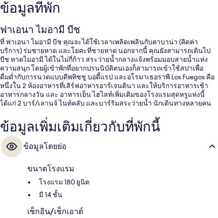
ข้อมูลที่พัก
ฟาเอนา ไมอามี บีช
ที่ ฟาเอนา ไมอามี บีช คุณจะได้ใช้เวลาเพลิดเพลินกับคาบาน่า (คิดค่า
บริการ) ร่มชายหาด และโยคะที่ชายหาด นอกจากนี้ คุณยังสามารถเดินไป
บีช หาดไมอามี ได้ในไม่กี่ก้าว สระว่ายน้ำกลางแจ้งพร้อมมอบสายน้ำแห่ง
ความสนุก โดยผู้เข้าพักที่อยากปรนนิบัติตนเองก็สามารถเข้าใช้สปาเพื่อ
ดื่มด่ำกับการนวดแบบดีพทิชชู บอดี้แรป และอโรมาเธอราพี Los Fuegos คือ
หนึ่งใน 2 ห้องอาหารที่เสิร์ฟอาหารอาร์เจนตินา และให้บริการอาหารเช้า
อาหารกลางวัน และ อาหารเย็น ไฮไลท์เพิ่มเติมของโรงแรมสุดหรูแห่งนี้
ได้แก่ 2 บาร์/เลานจ์ ไนท์คลับ และบาร์ริมสระว่ายน้ำ นักเดินทางหลายคน
ถูกใจพนักงาน
ข้อมูลเพิ่มเติมเกี่ยวกับที่พักนี้
ข้อมูลโดยย่อ
ขนาดโรงแรม
โรงแรม 180 ยูนิต
มี 14 ชั้น
เช็กอิน/เช็กเอาต์