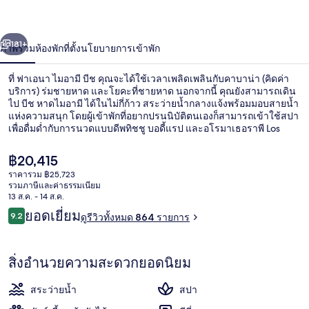
อามี
่อน
ถัดไป
น้า
181+
ภาพรวม
ห้องพัก
ที่ตั้ง
นโยบายการเข้าพัก
บีช
ที่ ฟาเอนา ไมอามี บีช คุณจะได้ใช้เวลาเพลิดเพลินกับคาบาน่า (คิดค่า
บริการ) ร่มชายหาด และโยคะที่ชายหาด นอกจากนี้ คุณยังสามารถเดิน
ไป บีช หาดไมอามี ได้ในไม่กี่ก้าว สระว่ายน้ำกลางแจ้งพร้อมมอบสายน้ำ
แห่งความสนุก โดยผู้เข้าพักที่อยากปรนนิบัติตนเองก็สามารถเข้าใช้สปา
เพื่อดื่มด่ำกับการนวดแบบดีพทิชชู บอดี้แรป และอโรมาเธอราพี Los
Fuegos คือหนึ่งใน 2 ห้องอาหารที่เสิร์ฟอาหารอาร์เจนตินา และให้
บริการอาหารเช้า อาหารกลางวัน และ อาหารเย็น ไฮไลท์เพิ่มเติมของ
ราคา
฿20,415
โรงแรมสุดหรูแห่งนี้ ได้แก่ 2 บาร์/เลานจ์ ไนท์คลับ และบาร์ริมสระว่าย
ปัจจุบัน
ราคารวม ฿25,723
น้ำ นักเดินทางหลายคนถูกใจพนักงาน
฿20,415
รวมภาษีและค่าธรรมเนียม
ห้องสวีท, 3 ห้องนอน, ริมทะเล | เครื่องนอ
13 ส.ค. - 14 ส.ค.
รีวิว
ยอดเยี่ยม
9.2
ดูรีวิวทั้งหมด 864 รายการ
9.2 จาก 10
สิ่งอำนวยความสะดวกยอดนิยม
สระว่ายน้ำ
สปา