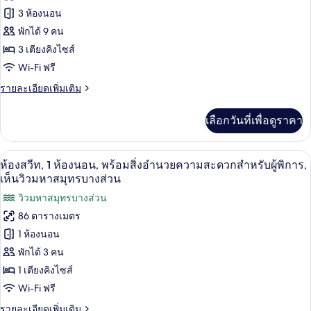
ห้อง
สำหรับ
ของ
3 ห้องนอน
นอน,
ผู้
พร้อม
ห้อง
พักได้ 9 คน
สิ่ง
พิการ,
3 เตียงคิงไซส์
สวีท,
อำนวย
Wi-Fi ฟรี
วิว
ความ
3
สะดวก
ห้อง
ราย
ทะเล
รายละเอียดเพิ่มเติม
สำหรับ
ละเอียด
ผู้
นอน,
เพิ่ม
พิการ,
เลือกวันที่เพื่อดูราคา
เติม
ริม
วิว
เกี่ยว
ทะเล
ทะเล
กับ
เครื่องนอนระดับพรีเมียม, มินิบาร์, ตู้นิร
เปิด
3
ห้อง
ห้องสวีท, 1 ห้องนอน, พร้อมสิ่งอำนวยความสะดวกสำหรับผู้พิการ,
สวี
ภาพถ่าย
เห็นวิวมหาสมุทรบางส่วน
ท,
ทั้งหมด
วิวมหาสมุทรบางส่วน
3
ห้อง
86 ตารางเมตร
ของ
นอน,
1 ห้องนอน
ริม
ห้อง
ทะเล
พักได้ 3 คน
สวีท,
1 เตียงคิงไซส์
1
Wi-Fi ฟรี
ห้อง
ราย
รายละเอียดเพิ่มเติม