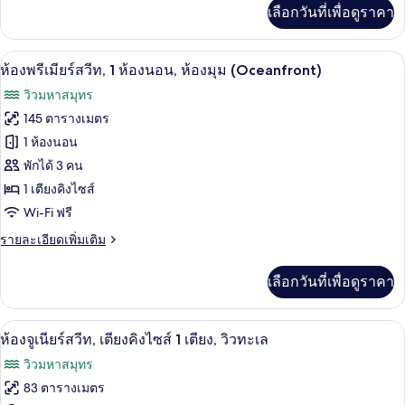
เพิ่ม
เลือกวันที่เพื่อดูราคา
เติม
เกี่ยว
กับ
เครื่องนอนระดับพรีเมียม, มินิบาร์, ตู้นิร
เปิด
5
ห้อง
ห้องพรีเมียร์สวีท, 1 ห้องนอน, ห้องมุม (Oceanfront)
พัก,
ภาพถ่าย
วิวมหาสมุทร
วิว
ทั้งหมด
อ่าว
145 ตารางเมตร
ของ
1 ห้องนอน
ห้อง
พักได้ 3 คน
1 เตียงคิงไซส์
พรีเมียร์
Wi-Fi ฟรี
สวีท,
ราย
รายละเอียดเพิ่มเติม
1
ละเอียด
ห้อง
เพิ่ม
เลือกวันที่เพื่อดูราคา
เติม
นอน,
เกี่ยว
ห้อง
กับ
เครื่องนอนระดับพรีเมียม, มินิบาร์, ตู้นิร
เปิด
5
ห้อง
ห้องจูเนียร์สวีท, เตียงคิงไซส์ 1 เตียง, วิวทะเล
มุม
พรีเมียร์
ภาพถ่าย
วิวมหาสมุทร
(Oceanfront)
สวี
ทั้งหมด
ท,
83 ตารางเมตร
1