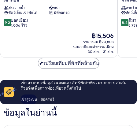
เซาท์บีช
หาด Mid
อามี
โบล
สระว่ายน้ำ
สปา
สระว่า
บีช
ไม
สัตว์เลี้ยงเข้าพักได้
มีที่จอดรถ
สัตว์เลี
เอ
อา
ดิชั่น
มี
9.2
8.4
ยอดเยี่ยม
ดีมา
9.2
8.4
เซา
บีช
จาก
จาก
1,006 รีวิว
8,739
ท์บีช
หาด
10,
10,
ราคา
฿15,506
Mid
ยอด
ดี
ปัจจุบัน
Beach
เยี่ยม,
มาก,
ราคารวม ฿20,503
คือ
รวมภาษีและค่าธรรมเนียม
1,006
8,739
฿15,506
30 ส.ค. - 31 ส.ค.
รีวิว
รีวิว
เปรียบเทียบที่พักที่คล้ายกัน
เข้าสู่ระบบเพื่อดูส่วนลดและสิทธิพิเศษที่ร่วมรายการ สะสม
รีวอร์ดเพื่อการท่องเที่ยวครั้งถัดไป
เข้าสู่ระบบ
สมัครฟรี
ข้อมูลในย่านนี้