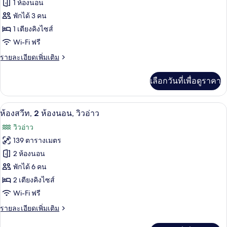
ของ
1 ห้องนอน
นอน,
เห็น
ห้อง
พักได้ 3 คน
วิว
1 เตียงคิงไซส์
สวีท,
มหาสมุทร
Wi-Fi ฟรี
บาง
1
ส่วน
ห้อง
ราย
รายละเอียดเพิ่มเติม
ละเอียด
นอน,
เพิ่ม
เลือกวันที่เพื่อดูราคา
เติม
วิว
เกี่ยว
อ่าว
กับ
ห้องสวีท, 2 ห้องนอน, วิวอ่าว | เครื่องนอน
เปิด
6
ห้อง
ห้องสวีท, 2 ห้องนอน, วิวอ่าว
สวี
ภาพถ่าย
วิวอ่าว
ท,
ทั้งหมด
1
139 ตารางเมตร
ห้อง
ของ
2 ห้องนอน
นอน,
วิว
ห้อง
พักได้ 6 คน
อ่าว
2 เตียงคิงไซส์
สวีท,
Wi-Fi ฟรี
2
ห้อง
ราย
รายละเอียดเพิ่มเติม
ละเอียด
นอน,
เพิ่ม