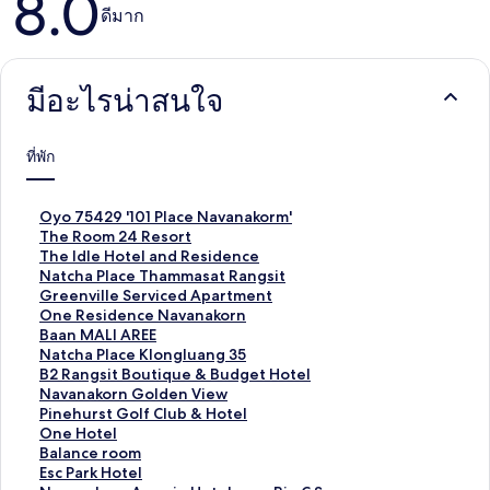
8.0
ดีมาก
มีอะไรน่าสนใจ
ที่พัก
ลิ
Oyo 75429 '101 Place Navanakorm'
ง
ลิ
The Room 24 Resort
ก์
ง
ลิ
The Idle Hotel and Residence
ม
ก์
ง
ลิ
Natcha Place Thammasat Rangsit
า
ม
ก์
ง
ลิ
Greenville Serviced Apartment
ต
า
ม
ก์
ง
ลิ
One Residence Navanakorn
ร
ต
า
ม
ก์
ง
ลิ
Baan MALI AREE
ฐ
ร
ต
า
ม
ก์
ง
ลิ
Natcha Place Klongluang 35
า
ฐ
ร
ต
า
ม
ก์
ง
ลิ
B2 Rangsit Boutique & Budget Hotel
น
า
ฐ
ร
ต
า
ม
ก์
ง
ลิ
Navanakorn Golden View
สำ
น
า
ฐ
ร
ต
า
ม
ก์
ง
ลิ
Pinehurst Golf Club & Hotel
ห
สำ
น
า
ฐ
ร
ต
า
ม
ก์
ง
ลิ
One Hotel
รั
ห
สำ
น
า
ฐ
ร
ต
า
ม
ก์
ง
ลิ
Balance room
บ
รั
ห
สำ
น
า
ฐ
ร
ต
า
ม
ก์
ง
ลิ
Esc Park Hotel