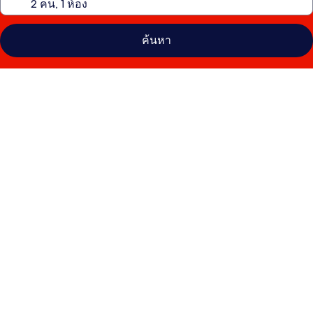
ค้นหา
คลัง
ภาพ
โรง