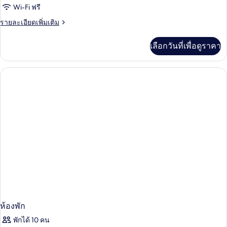
Wi-Fi ฟรี
ราย
รายละเอียดเพิ่มเติม
ละเอียด
เพิ่ม
เลือกวันที่เพื่อดูราคา
เติม
เกี่ยว
กับ
ห้อง
พัก
ห้องพัก
พักได้ 10 คน