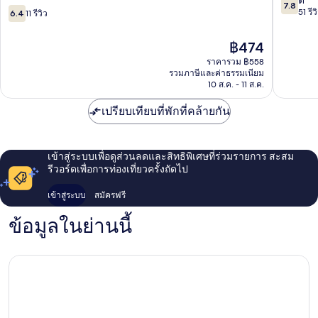
7.8
6.4
จาก
51 รีว
6.4
11 รีวิว
จาก
10,
10,
ดี,
ราคา
฿474
11
51
ปัจจุบัน
รีวิว
ราคารวม ฿558
รีวิว
คือ
รวมภาษีและค่าธรรมเนียม
฿474
10 ส.ค. - 11 ส.ค.
เปรียบเทียบที่พักที่คล้ายกัน
เข้าสู่ระบบเพื่อดูส่วนลดและสิทธิพิเศษที่ร่วมรายการ สะสม
รีวอร์ดเพื่อการท่องเที่ยวครั้งถัดไป
เข้าสู่ระบบ
สมัครฟรี
ข้อมูลในย่านนี้