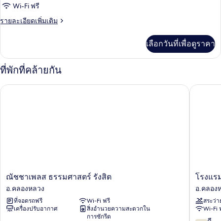
Wi-Fi ฟรี
ราย
รายละเอียดเพิ่มเติม
ละเอียด
เพิ่ม
เลือกวันที่เพื่อดูราคา
เติม
เกี่ยว
กับ
ที่พักที่คล้ายกัน
ห้อง
พัก
ณัชชาเพลส ธรรมศาสตร์ รังสิต
โรงแรม ไ
ณัช
โรงแรม
ณัชชาเพลส ธรรมศาสตร์ รังสิต
โรงแรม
ชา
ไพน์
อ.คลองหลวง
อ.คลอง
เพลส
เฮิร์สท
ที่จอดรถฟรี
Wi-Fi ฟรี
สระว่า
ธรรมศาสตร์
กอล์ฟ
เครื่องปรับอากาศ
สิ่งอำนวยความสะดวกใน
Wi-Fi 
รังสิต
คลับ
การซักรีด
อ.คลองหลวง
อ.คลอง
7.8
ดี