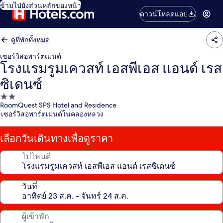
ข้ามไปยังส่วนหลักของหน้า
ดาวน์โหลดแอป
ดูที่พักทั้งหมด
เซอร์วิสอพาร์ตเมนต์
โรงแรมรูมเควสท์ เอสพีเอส แอนด์ เรส
ซิเดนซ์
ที่พัก
RoomQuest SPS Hotel and Residence
2.0
เซอร์วิสอพาร์ตเมนต์ในคลองหลวง
ดาว
เลือกวันเดินทางเพื่อดูราคา
ไปไหนดี
วันที่
ผู้เข้าพัก