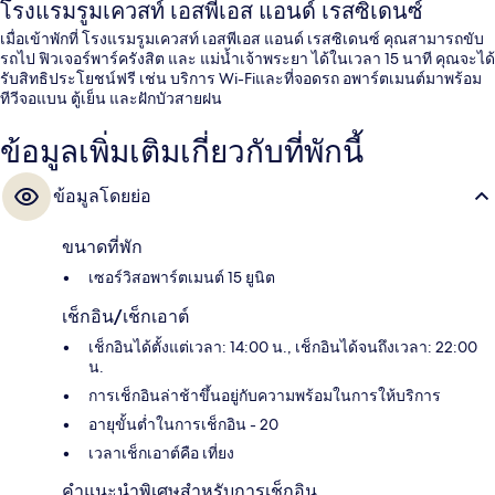
โรงแรมรูมเควสท์ เอสพีเอส แอนด์ เรสซิเดนซ์
เมื่อเข้าพักที่ โรงแรมรูมเควสท์ เอสพีเอส แอนด์ เรสซิเดนซ์ คุณสามารถขับ
รถไป ฟิวเจอร์พาร์ครังสิต และ แม่น้ำเจ้าพระยา ได้ในเวลา 15 นาที คุณจะได้
รับสิทธิประโยชน์ฟรี เช่น บริการ Wi-Fiและที่จอดรถ อพาร์ตเมนต์มาพร้อม
ทีวีจอแบน ตู้เย็น และฝักบัวสายฝน
ข้อมูลเพิ่มเติมเกี่ยวกับที่พักนี้
ข้อมูลโดยย่อ
ขนาดที่พัก
เซอร์วิสอพาร์ตเมนต์ 15 ยูนิต
เช็กอิน/เช็กเอาต์
เช็กอินได้ตั้งแต่เวลา: 14:00 น., เช็กอินได้จนถึงเวลา: 22:00
น.
การเช็กอินล่าช้าขึ้นอยู่กับความพร้อมในการให้บริการ
อายุขั้นต่ำในการเช็กอิน - 20
เวลาเช็กเอาต์คือ เที่ยง
คำแนะนำพิเศษสำหรับการเช็กอิน