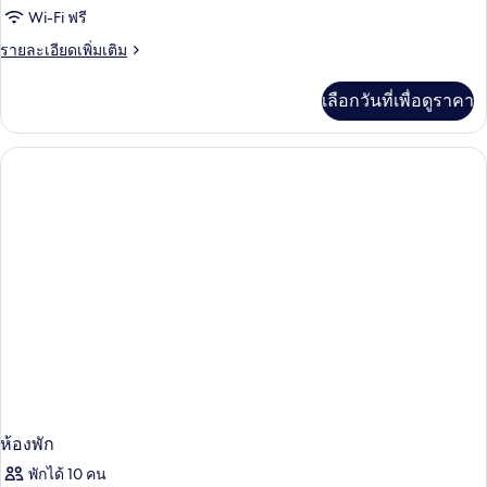
Wi-Fi ฟรี
ราย
รายละเอียดเพิ่มเติม
ละเอียด
เพิ่ม
เลือกวันที่เพื่อดูราคา
เติม
เกี่ยว
กับ
ห้อง
พัก
ห้องพัก
พักได้ 10 คน