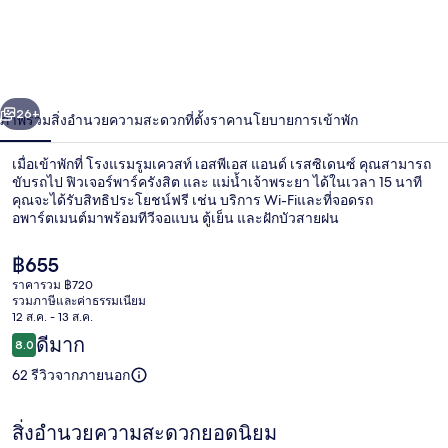
แร
มรูมเควสท์
เอ
่อน
ถัดไป
น้า
26+
ภาพรวม
สิ่งอำนวยความสะดวก
ที่ตั้ง
ราคา
นโยบายการเข้าพัก
ส
พี
เมื่อเข้าพักที่ โรงแรมรูมเควสท์ เอสพีเอส แอนด์ เรสซิเดนซ์ คุณสามารถ
ขับรถไป ฟิวเจอร์พาร์ครังสิต และ แม่น้ำเจ้าพระยา ได้ในเวลา 15 นาที
เอส
คุณจะได้รับสิทธิประโยชน์ฟรี เช่น บริการ Wi-Fiและที่จอดรถ
อพาร์ตเมนต์มาพร้อมทีวีจอแบน ตู้เย็น และฝักบัวสายฝน
แอนด์
ราคา
฿655
เรส
ปัจจุบัน
ราคารวม ฿720
฿655
รวมภาษีและค่าธรรมเนียม
ซิ
12 ส.ค. - 13 ส.ค.
ห้องสวีท, เตียงใหญ่ 1 เตียง | โต๊ะทำงาน, 
รีวิว
ดีมาก
8.0
8.0 จาก 10
เดน
62 รีวิวจากภายนอก
ซ์
สิ่งอำนวยความสะดวกยอดนิยม