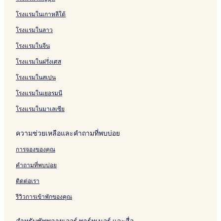
r
e
n
r
r
a
&
V
u
o
n
i
n
u
i
k
7
f
a
m
g
t
n
n
B
i
b
m
g
n
c
l
d
y
5
t
v
โรงแรมในเกาหลีใต้
'
s
m
g
u
e
&
s
B
g
e
S
e
L
4
2
a
i
e
3
d
w
H
i
o
A
H
t
n
o
2
s
v
โรงแรมในลาว
t
n
5
g
o
n
u
p
o
a
c
f
9
.
i
t
e
t
H
t
a
t
y
e
t
1
r
l
โรงแรมในจีน
t
e
o
i
r
e
@
A
H
0
a
l
โรงแรมในฝรั่งเศส
H
l
t
q
t
l
M
n
o
1
n
a
o
e
u
m
T
d
t
P
g
โรงแรมในสเปน
t
l
e
e
K
R
e
l
s
e
n
R
n
h
e
l
a
i
โรงแรมในเยอรมนี
l
e
e
t
l
s
c
t
a
s
o
o
e
โรงแรมในมาเลเซีย
r
o
n
r
N
B
r
g
t
a
ความช่วยเหลือและคำถามที่พบบ่อย
i
t
L
v
g
u
a
การจองของคุณ
C
a
n
S
n
a
คำถามที่พบบ่อย
u
g
k
p
o
ติดต่อเรา
e
r
r
n
รีวิวการเข้าพักของคุณ