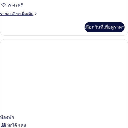
Wi-Fi ฟรี
สวีท,
ราย
รายละเอียดเพิ่มเติม
เตียง
ละเอียด
ใหญ่
เพิ่ม
เลือกวันที่เพื่อดูราคา
เติม
1
เกี่ยว
เตียง
กับ
ห้อง
สวี
ท,
เตียง
ใหญ่
1
เตียง
ห้องพัก
พักได้ 4 คน