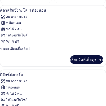
คลาสสิกบังกะโล, 1 ห้องนอน | ตู้นิรภัยใ
เปิด
7
คลาสสิกบังกะโล, 1 ห้องนอน
ภาพถ่าย
36 ตารางเมตร
ทั้งหมด
2 ห้องนอน
ของ
พักได้ 2 คน
คลาส
1 เตียงควีนไซส์
Wi-Fi ฟรี
สิ
ราย
รายละเอียดเพิ่มเติม
กบัง
ละเอียด
กะโล,
เพิ่ม
เลือกวันที่เพื่อดูราคา
เติม
1
เกี่ยว
ห้อง
กับ
ดีลักซ์บังกะโล | บริเวณนั่งเล่น | ทีวีจอ
เปิด
6
คลาส
ดีลักซ์บังกะโล
นอน
สิ
ภาพถ่าย
38 ตารางเมตร
กบัง
ทั้งหมด
กะโล,
1 ห้องนอน
1
ของ
พักได้ 2 คน
ห้อง
นอน
ดี
1 เตียงควีนไซส์
Wi-Fi ฟรี