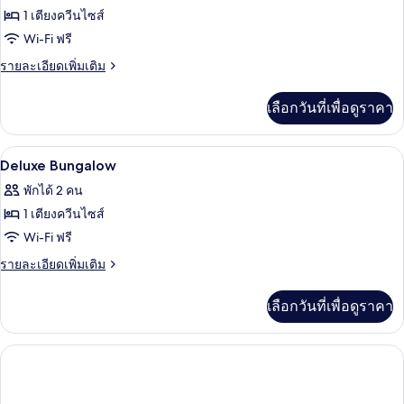
ทั้งหมด
คิว
1 เตียงควีนไซส์
นอน
ทีฟ
ของ
Wi-Fi ฟรี
สวี
One-
ท,
ราย
รายละเอียดเพิ่มเติม
1
Bedroom
ละเอียด
ห้อง
เพิ่ม
Bungalow
เลือกวันที่เพื่อดูราคา
นอน
เติม
เกี่ยว
กับ
ตู้นิรภัยในห้องพัก, โต๊ะทำงาน, พื้นที่
เปิด
4
One-
Deluxe Bungalow
Bedroom
ภาพถ่าย
พักได้ 2 คน
Bungalow
ทั้งหมด
1 เตียงควีนไซส์
ของ
Wi-Fi ฟรี
Deluxe
ราย
รายละเอียดเพิ่มเติม
Bungalow
ละเอียด
เพิ่ม
เลือกวันที่เพื่อดูราคา
เติม
เกี่ยว
กับ
Deluxe
Bungalow