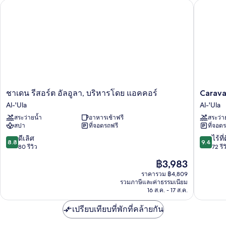
Caravan 
ชาเดน รีสอร์ต อัลอูลา, บริหารโดย แอคคอร์
ชา
Caravan
ชาเดน รีสอร์ต อัลอูลา, บริหารโดย แอคคอร์
Carava
เดน
by
Al-'Ula
Al-'Ula
รี
Habitas
สระว่ายน้ำ
อาหารเช้าฟรี
สระว่า
สอร์ต
Al-
สปา
ที่จอดรถฟรี
ที่จอด
อัล
'Ula
อูลา,
8.8
9.4
ดีเลิศ
ไร้ที่
8.8
9.4
บริหาร
จาก
จาก
80 รีวิว
72 รีว
โดย
10,
10,
ราคา
฿3,983
แอ
ดี
ไร้
ปัจจุบัน
ค
เลิศ,
ที่
ราคารวม ฿4,809
คือ
คอร์
รวมภาษีและค่าธรรมเนียม
80
ติ,
฿3,983
16 ส.ค. - 17 ส.ค.
Al-
รีวิว
72
'Ula
รีวิว
เปรียบเทียบที่พักที่คล้ายกัน