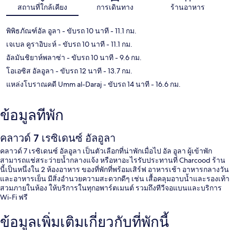
แผนที่
สถานที่ใกล้เคียง
การเดินทาง
ร้านอาหาร
พิพิธภัณฑ์อัล อูลา
- ขับรถ 10 นาที
- 11.1 กม.
เจเบล คูราอิบะห์
- ขับรถ 10 นาที
- 11.1 กม.
อัลมันชิยาห์พลาซ่า
- ขับรถ 10 นาที
- 9.6 กม.
โอเอซิส อัลอูลา
- ขับรถ 12 นาที
- 13.7 กม.
แหล่งโบราณคดี Umm al-Daraj
- ขับรถ 14 นาที
- 16.6 กม.
ข้อมูลที่พัก
คลาวด์ 7 เรซิเดนซ์ อัลอูลา
คลาวด์ 7 เรซิเดนซ์ อัลอูลา เป็นตัวเลือกที่น่าพักเมื่อไป อัล อูลา ผู้เข้าพัก
สามารถแช่สระว่ายน้ำกลางแจ้ง หรือหาอะไรรับประทานที่ Charcood ร้าน
นี้เป็นหนึ่งใน 2 ห้องอาหาร ของที่พักที่พร้อมเสิร์ฟ อาหารเช้า อาหารกลางวัน
และอาหารเย็น มีสิ่งอำนวยความสะดวกดีๆ เช่น เสื้อคลุมอาบน้ำและรองเท้า
สวมภายในห้อง ให้บริการในทุกอพาร์ตเมนต์ รวมถึงทีวีจอแบนและบริการ
Wi-Fi ฟรี
ข้อมูลเพิ่มเติมเกี่ยวกับที่พักนี้