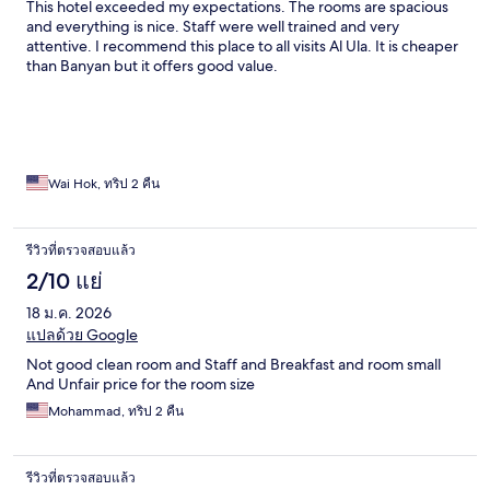
This hotel exceeded my expectations. The rooms are spacious
and everything is nice. Staff were well trained and very
attentive. I recommend this place to all visits Al Ula. It is cheaper
than Banyan but it offers good value.
Wai Hok, ทริป 2 คืน
รีวิวที่ตรวจสอบแล้ว
2/10 แย่
18 ม.ค. 2026
แปลด้วย Google
Not good clean room and Staff and Breakfast and room small
And Unfair price for the room size
Mohammad, ทริป 2 คืน
รีวิวที่ตรวจสอบแล้ว