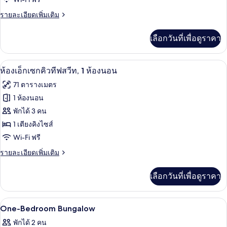
ลัก
ราย
รายละเอียดเพิ่มเติม
ซ์
ละเอียด
บังกะโล
เพิ่ม
เลือกวันที่เพื่อดูราคา
เติม
เกี่ยว
กับ
ห้องเอ็กเซกคิวทีฟสวีท, 1 ห้องนอน | ตู้น
เปิด
8
ดี
ห้องเอ็กเซกคิวทีฟสวีท, 1 ห้องนอน
ลัก
ภาพถ่าย
71 ตารางเมตร
ซ์
ทั้งหมด
บังกะโล
1 ห้องนอน
ของ
พักได้ 3 คน
ห้อง
1 เตียงคิงไซส์
Wi-Fi ฟรี
เอ็ก
ราย
รายละเอียดเพิ่มเติม
เซก
ละเอียด
คิว
เพิ่ม
เลือกวันที่เพื่อดูราคา
เติม
ทีฟ
เกี่ยว
สวีท,
กับ
ตู้นิรภัยในห้องพัก, โต๊ะทำงาน, พื้นที่
เปิด
7
ห้อง
One-Bedroom Bungalow
1
เอ็ก
ภาพถ่าย
พักได้ 2 คน
ห้อง
เซก