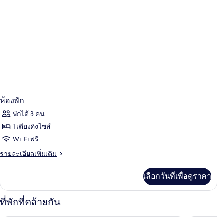
ห้องพัก
พักได้ 3 คน
1 เตียงคิงไซส์
Wi-Fi ฟรี
ราย
รายละเอียดเพิ่มเติม
ละเอียด
เพิ่ม
เลือกวันที่เพื่อดูราคา
เติม
เกี่ยว
กับ
ที่พักที่คล้ายกัน
ห้อง
พัก