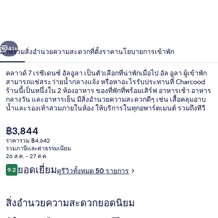
7
เร
่อน
ถัดไป
น้า
ซิ
41+
ภาพรวม
สิ่งอำนวยความสะดวก
ที่ตั้ง
ราคา
นโยบายการเข้าพัก
เดน
คลาวด์ 7 เรซิเดนซ์ อัลอูลา เป็นตัวเลือกที่น่าพักเมื่อไป อัล อูลา ผู้เข้าพัก
สามารถแช่สระว่ายน้ำกลางแจ้ง หรือหาอะไรรับประทานที่ Charcood
ซ์
ร้านนี้เป็นหนึ่งใน 2 ห้องอาหาร ของที่พักที่พร้อมเสิร์ฟ อาหารเช้า อาหาร
กลางวัน และอาหารเย็น มีสิ่งอำนวยความสะดวกดีๆ เช่น เสื้อคลุมอาบ
อัล
น้ำและรองเท้าสวมภายในห้อง ให้บริการในทุกอพาร์ตเมนต์ รวมถึงทีวี
จอแบนและบริการ Wi-Fi ฟรี
อูลา
ราคา
฿3,844
ปัจจุบัน
ราคารวม ฿4,642
฿3,844
รวมภาษีและค่าธรรมเนียม
สระว่ายน้ำกลางแจ้ง
26 ส.ค. - 27 ส.ค.
รีวิว
ยอดเยี่ยม
9.2
ดูรีวิวทั้งหมด 50 รายการ
9.2 จาก 10
สิ่งอำนวยความสะดวกยอดนิยม