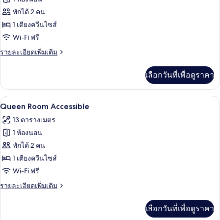
Windows
ของ
พักได้ 2 คน
Queen
1 เตียงควีนไซส์
Room
Wi-Fi ฟรี
ราย
รายละเอียดเพิ่มเติม
ละเอียด
เพิ่ม
เลือกวันที่เพื่อดูราคา
เติม
เกี่ยว
กับ
Queen Room Accessible | โต๊ะทำงาน, พื
เปิด
7
Queen
Queen Room Accessible
Room
ภาพถ่าย
13 ตารางเมตร
ทั้งหมด
1 ห้องนอน
ของ
พักได้ 2 คน
Queen
1 เตียงควีนไซส์
Room
Wi-Fi ฟรี
Accessible
ราย
รายละเอียดเพิ่มเติม
ละเอียด
เพิ่ม
เลือกวันที่เพื่อดูราคา
เติม