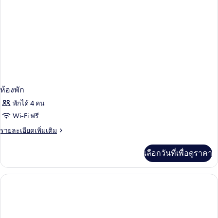
ห้องพัก
พักได้ 4 คน
Wi-Fi ฟรี
ราย
รายละเอียดเพิ่มเติม
ละเอียด
เพิ่ม
เลือกวันที่เพื่อดูราคา
เติม
เกี่ยว
กับ
ห้อง
พัก