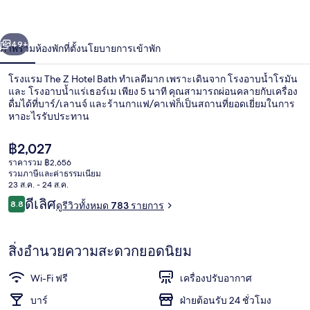
Hotel
Bath
่อน
ถัดไป
น้า
49+
ภาพรวม
ห้องพัก
ที่ตั้ง
นโยบายการเข้าพัก
โรงแรม The Z Hotel Bath ทำเลดีมาก เพราะเดินจาก โรงอาบน้ำโรมัน
และ โรงอาบน้ำแร่เธอร์เม เพียง 5 นาที คุณสามารถผ่อนคลายกับเครื่อง
ดื่มได้ที่บาร์/เลานจ์ และร้านกาแฟ/คาเฟ่ก็เป็นสถานที่ยอดเยี่ยมในการ
หาอะไรรับประทาน
ราคา
฿2,027
ปัจจุบัน
ราคารวม ฿2,656
฿2,027
รวมภาษีและค่าธรรมเนียม
23 ส.ค. - 24 ส.ค.
บริเวณภายนอก
รีวิว
ดีเลิศ
8.8
ดูรีวิวทั้งหมด 783 รายการ
8.8 จาก 10
สิ่งอำนวยความสะดวกยอดนิยม
Wi-Fi ฟรี
เครื่องปรับอากาศ
บาร์
ฝ่ายต้อนรับ 24 ชั่วโมง