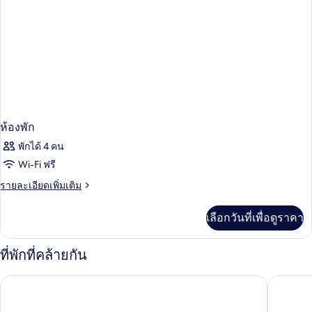
ห้องพัก
พักได้ 4 คน
Wi-Fi ฟรี
ราย
รายละเอียดเพิ่มเติม
ละเอียด
เพิ่ม
เลือกวันที่เพื่อดูราคา
เติม
เกี่ยว
กับ
ที่พักที่คล้ายกัน
ห้อง
พัก
แฮมป์ตัน บาย ฮิลตัน บาธ ซิตี้
ฮอลิเดย์ 