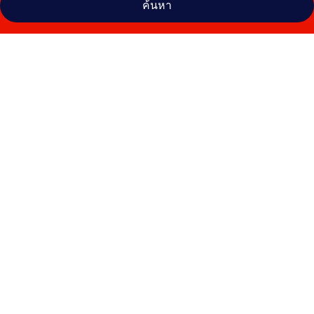
ค้นหา
คลัง
ภาพ
โรงแรม
The
Z