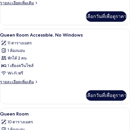
ราย
รายละเอียดเพิ่มเติม
Windows
ละเอียด
เพิ่ม
เลือกวันที่เพื่อดูราคา
เติม
เกี่ยว
กับ
Queen Room Accessible, No Windows | โ
เปิด
7
Queen
Queen Room Accessible, No Windows
Room,
ภาพถ่าย
11 ตารางเมตร
No
ทั้งหมด
Windows
1 ห้องนอน
ของ
พักได้ 2 คน
Queen
1 เตียงควีนไซส์
Room
Wi-Fi ฟรี
Accessible,
ราย
รายละเอียดเพิ่มเติม
No
ละเอียด
Windows
เพิ่ม
เลือกวันที่เพื่อดูราคา
เติม
เกี่ยว
กับ
โต๊ะทำงาน, พื้นที่ทำงานแบบใช้แล็ปท็อป,
เปิด
7
Queen
Queen Room
Room
ภาพถ่าย
10 ตารางเมตร
Accessible,
ทั้งหมด
No
1 ห้องนอน