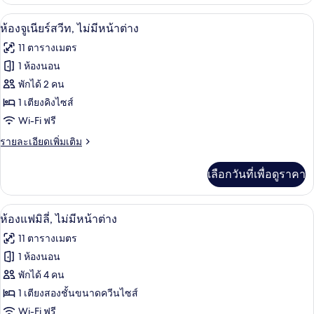
เกี่ยว
กับ
ห้องจูเนียร์สวีท, ไม่มีหน้าต่าง | โต๊ะทำ
เปิด
6
Queen
ห้องจูเนียร์สวีท, ไม่มีหน้าต่าง
Room
ภาพถ่าย
11 ตารางเมตร
Accessible
ทั้งหมด
1 ห้องนอน
ของ
พักได้ 2 คน
ห้อง
1 เตียงคิงไซส์
Wi-Fi ฟรี
จู
ราย
รายละเอียดเพิ่มเติม
เนียร์
ละเอียด
สวีท,
เพิ่ม
เลือกวันที่เพื่อดูราคา
เติม
ไม่มี
เกี่ยว
หน้าต่าง
กับ
โต๊ะทำงาน, พื้นที่ทำงานแบบใช้แล็ปท็อป,
เปิด
6
ห้อง
ห้องแฟมิลี่, ไม่มีหน้าต่าง
จู
ภาพถ่าย
11 ตารางเมตร
เนียร์
ทั้งหมด
สวี
1 ห้องนอน
ท,
ของ
พักได้ 4 คน
ไม่มี
หน้าต่าง
ห้อง
1 เตียงสองชั้นขนาดควีนไซส์
Wi-Fi ฟรี