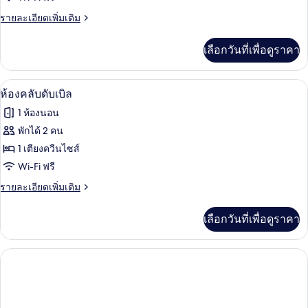
แฟ
ราย
รายละเอียดเพิ่มเติม
มิ
ละเอียด
ลี่,
เพิ่ม
เลือกวันที่เพื่อดูราคา
เติม
ไม่มี
เกี่ยว
หน้าต่าง
กับ
โต๊ะทำงาน, พื้นที่ทำงานแบบใช้แล็ปท็อป,
เปิด
7
ห้อง
ห้องคลับดับเบิล
แฟ
ภาพถ่าย
1 ห้องนอน
มิ
ทั้งหมด
ลี่,
พักได้ 2 คน
ไม่มี
ของ
1 เตียงควีนไซส์
หน้าต่าง
ห้อง
Wi-Fi ฟรี
คลับ
ราย
รายละเอียดเพิ่มเติม
ละเอียด
ดับเบิล
เพิ่ม
เลือกวันที่เพื่อดูราคา
เติม
เกี่ยว
กับ
ห้อง
คลับ
ดับเบิล