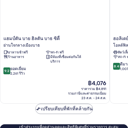
แฮม
ฮอ
แฮมป์ตัน บาย ฮิลตัน บาธ ซิตี้
ฮอลิเดย
ป์
ลิ
ย่านใจกลางเมืองบาธ
โอลด์ฟิล
ตัน
เดย์
อาหารเช้าฟรี
Wi-Fi ฟรี
สัตว์เลี
บาย
อินน์
ร้านอาหาร
มีห้องที่เชื่อมต่อกันให้
Wi-Fi 
ฮิล
เอ็กซ์เพ
บริการ
ตัน
บาธ
8.4
ดีมา
8.4
9.2
บาธ
ยอดเยี่ยม
บาย
จาก
1,007
9.2
จาก
ซิตี้
2,261 รีวิว
IHG
10,
10,
ย่าน
โอ
ดี
ราคา
฿4,076
ยอด
ใจกลาง
ลด์
มาก,
ปัจจุบัน
เยี่ยม,
เมือ
ราคารวม ฿4,891
ฟิลด์
1,007
คือ
รวมภาษีและค่าธรรมเนียม
2,261
งบาธ
พาร์
รีวิว
฿4,076
23 ส.ค. - 24 ส.ค.
รีวิว
ค
เปรียบเทียบที่พักที่คล้ายกัน
เข้าสู่ระบบเพื่อดูส่วนลดและสิทธิพิเศษที่ร่วมรายการ สะสม