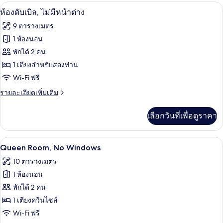
ห้องดับเบิล, ไม่มีหน้าต่าง | โต๊ะทำงาน,
เปิด
6
ห้องดับเบิล, ไม่มีหน้าต่าง
ภาพถ่าย
9 ตารางเมตร
ทั้งหมด
1 ห้องนอน
ของ
พักได้ 2 คน
ห้อง
1 เตียงสำหรับสองท่าน
Wi-Fi ฟรี
ดับเบิล,
ราย
รายละเอียดเพิ่มเติม
ไม่มี
ละเอียด
หน้าต่าง
เพิ่ม
เลือกวันที่เพื่อดูราคา
เติม
เกี่ยว
กับ
Queen Room, No Windows | โต๊ะทำงาน, 
เปิด
6
ห้อง
Queen Room, No Windows
ดับเบิล,
ภาพถ่าย
10 ตารางเมตร
ไม่มี
ทั้งหมด
หน้าต่าง
1 ห้องนอน
ของ
พักได้ 2 คน
Queen
1 เตียงควีนไซส์
Room,
Wi-Fi ฟรี
No