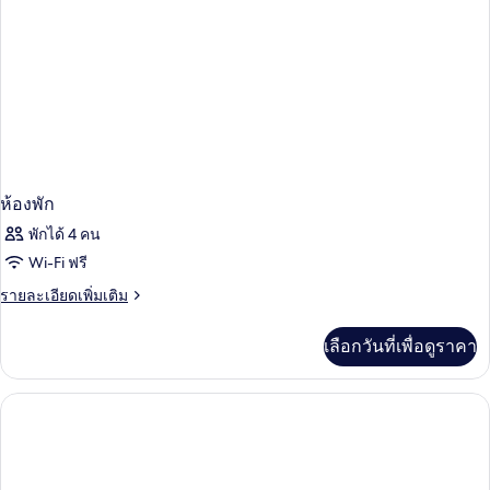
ห้องพัก
พักได้ 4 คน
Wi-Fi ฟรี
ราย
รายละเอียดเพิ่มเติม
ละเอียด
เพิ่ม
เลือกวันที่เพื่อดูราคา
เติม
เกี่ยว
กับ
ห้อง
พัก