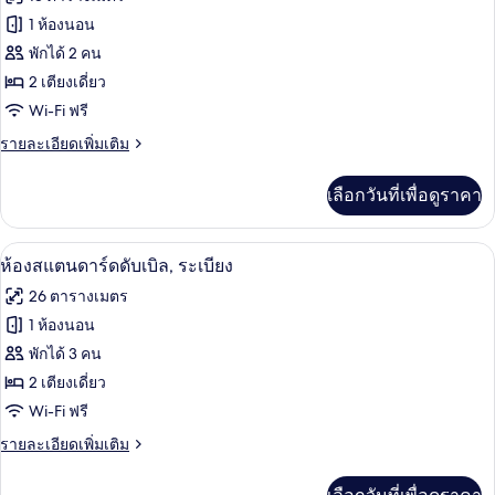
(Small,
ทั้งหมด
with
1 ห้องนอน
Shower)
ของ
พักได้ 2 คน
ห้อง
2 เตียงเดี่ยว
Wi-Fi ฟรี
สแตนดาร์ด
ราย
รายละเอียดเพิ่มเติม
ดับเบิล
ละเอียด
เพิ่ม
เลือกวันที่เพื่อดูราคา
เติม
เกี่ยว
กับ
ห้องสแตนดาร์ดดับเบิล, ระเบียง | โต๊ะทำ
เปิด
3
ห้อง
ห้องสแตนดาร์ดดับเบิล, ระเบียง
สแตนดาร์ด
ภาพถ่าย
26 ตารางเมตร
ดับเบิล
ทั้งหมด
1 ห้องนอน
ของ
พักได้ 3 คน
ห้อง
2 เตียงเดี่ยว
Wi-Fi ฟรี
สแตนดาร์ด
ราย
รายละเอียดเพิ่มเติม
ดับเบิล,
ละเอียด
ระเบียง
เพิ่ม