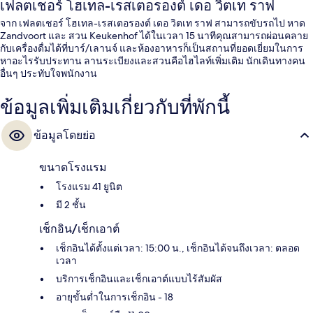
เฟลตเชอร์ โฮเทล-เรสเตอรองต์ เดอ วิตเท ราฟ
จาก เฟลตเชอร์ โฮเทล-เรสเตอรองต์ เดอ วิตเท ราฟ สามารถขับรถไป หาด
Zandvoort และ สวน Keukenhof ได้ในเวลา 15 นาทีคุณสามารถผ่อนคลาย
กับเครื่องดื่มได้ที่บาร์/เลานจ์ และห้องอาหารก็เป็นสถานที่ยอดเยี่ยมในการ
หาอะไรรับประทาน ลานระเบียงและสวนคือไฮไลท์เพิ่มเติม นักเดินทางคน
อื่นๆ ประทับใจพนักงาน
ข้อมูลเพิ่มเติมเกี่ยวกับที่พักนี้
ข้อมูลโดยย่อ
ขนาดโรงแรม
โรงแรม 41 ยูนิต
มี 2 ชั้น
เช็กอิน/เช็กเอาต์
เช็กอินได้ตั้งแต่เวลา: 15:00 น., เช็กอินได้จนถึงเวลา: ตลอด
เวลา
บริการเช็กอินและเช็กเอาต์แบบไร้สัมผัส
อายุขั้นต่ำในการเช็กอิน - 18