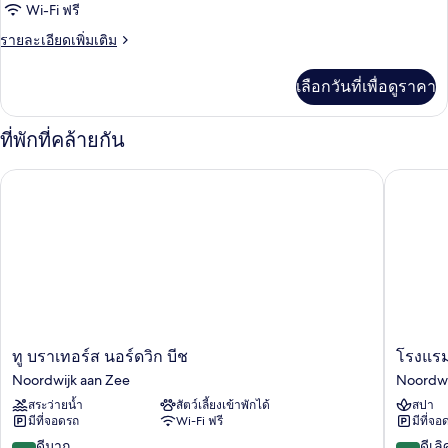
Small
terrace
Wi-Fi ฟรี
double
ราย
รายละเอียดเพิ่มเติม
room
ละเอียด
เพิ่ม
with
เลือกวันที่เพื่อดูราคา
เติม
shower
เกี่ยว
กับ
ที่พักที่คล้ายกัน
Small
double
ทู บราเทอร์ส นอร์ดวิก บีช
โรงแรมแว
room
with
shower
ทู
โรงแรม
ทู บราเทอร์ส นอร์ดวิก บีช
โรงแรม
บรา
แวน
Noordwijk aan Zee
Noordwi
เท
เด
สระว่ายน้ำ
สัตว์เลี้ยงเข้าพักได้
สปา
อร์ส
อร์
มีที่จอดรถ
Wi-Fi ฟรี
มีที่จอ
นอร์ด
วอล์ค
วิก
พา
8.0
8.6
ดีมาก
ดีเลิ