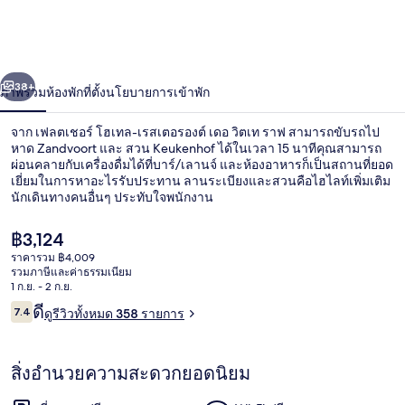
เชอ
ร์
่อน
ถัดไป
น้า
38+
ภาพรวม
ห้องพัก
ที่ตั้ง
นโยบายการเข้าพัก
โฮ
เทล-
จาก เฟลตเชอร์ โฮเทล-เรสเตอรองต์ เดอ วิตเท ราฟ สามารถขับรถไป
หาด Zandvoort และ สวน Keukenhof ได้ในเวลา 15 นาทีคุณสามารถ
เรส
ผ่อนคลายกับเครื่องดื่มได้ที่บาร์/เลานจ์ และห้องอาหารก็เป็นสถานที่ยอด
เยี่ยมในการหาอะไรรับประทาน ลานระเบียงและสวนคือไฮไลท์เพิ่มเติม
นักเดินทางคนอื่นๆ ประทับใจพนักงาน
เต
อร
ราคา
฿3,124
ปัจจุบัน
ราคารวม ฿4,009
฿3,124
องต์
รวมภาษีและค่าธรรมเนียม
ด้านหน้าที่พัก
1 ก.ย. - 2 ก.ย.
เดอ
รีวิว
ดี
7.4
ดูรีวิวทั้งหมด 358 รายการ
7.4 จาก 10
วิต
สิ่งอำนวยความสะดวกยอดนิยม
เท