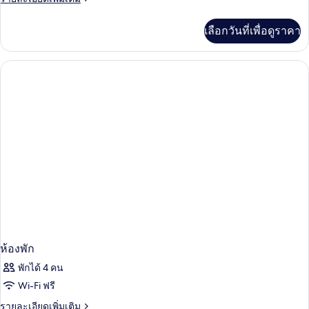
ละเอียด
มิ
เพิ่ม
เลือกวันที่เพื่อดูราคา
เติม
ลี่,
เกี่ยว
1
กับ
ห้อง
ห้อง
แฟ
นอน
มิ
ลี่,
1
ห้อง
นอน
ห้องพัก
พักได้ 4 คน
Wi-Fi ฟรี
ราย
รายละเอียดเพิ่มเติม