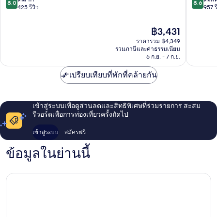
8.0
8.6
บีช
เลซ
จาก
จาก
425 รีวิว
957 ร
Noordwijk
นอร์ด
10,
10,
aan
วิจ์ก
ดี
ดี
ราคา
฿3,431
Zee
Noordwi
มาก,
เลิศ,
ปัจจุบัน
ราคารวม ฿4,349
aan
425
957
คือ
รวมภาษีและค่าธรรมเนียม
Zee
รีวิว
รีวิว
฿3,431
6 ก.ย. - 7 ก.ย.
เปรียบเทียบที่พักที่คล้ายกัน
เข้าสู่ระบบเพื่อดูส่วนลดและสิทธิพิเศษที่ร่วมรายการ สะสม
รีวอร์ดเพื่อการท่องเที่ยวครั้งถัดไป
เข้าสู่ระบบ
สมัครฟรี
ข้อมูลในย่านนี้