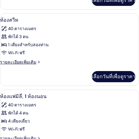
เลือกวันที่เพื่อดูราคา
เติม
เกี่ยว
กับ
ห้องสวีท | ห้องน้ำ | ของใช้ในห้องน้ำเป็น
เปิด
3
ห้อง
ห้องสวีท
สแตนดาร์ด
ภาพถ่าย
40 ตารางเมตร
ดับเบิล,
ทั้งหมด
ระเบียง
พักได้ 3 คน
ของ
1 เตียงสำหรับสองท่าน
ห้อง
Wi-Fi ฟรี
สวีท
ราย
รายละเอียดเพิ่มเติม
ละเอียด
เพิ่ม
เลือกวันที่เพื่อดูราคา
เติม
เกี่ยว
กับ
ห้องแฟมิลี่, 1 ห้องนอน | โต๊ะทำงาน, เตา
เปิด
2
ห้อง
ห้องแฟมิลี่, 1 ห้องนอน
สวี
ภาพถ่าย
40 ตารางเมตร
ท
ทั้งหมด
พักได้ 4 คน
ของ
4 เตียงเดี่ยว
ห้อง
Wi-Fi ฟรี
แฟ
ราย
รายละเอียดเพิ่มเติม