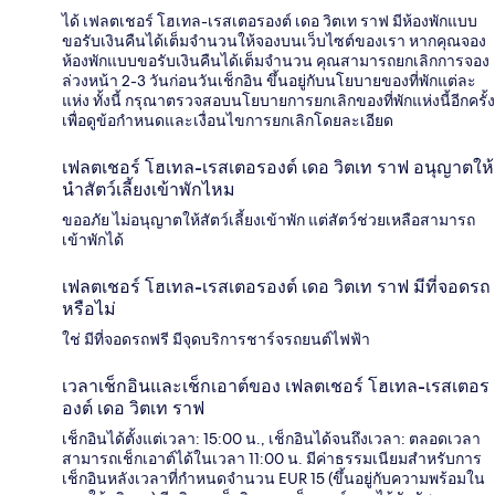
ได้ เฟลตเชอร์ โฮเทล-เรสเตอรองต์ เดอ วิตเท ราฟ มีห้องพักแบบ
ขอรับเงินคืนได้เต็มจำนวนให้จองบนเว็บไซต์ของเรา หากคุณจอง
ห้องพักแบบขอรับเงินคืนได้เต็มจำนวน คุณสามารถยกเลิกการจอง
ล่วงหน้า 2-3 วันก่อนวันเช็กอิน ขึ้นอยู่กับนโยบายของที่พักแต่ละ
แห่ง ทั้งนี้ กรุณาตรวจสอบนโยบายการยกเลิกของที่พักแห่งนี้อีกครั้ง
เพื่อดูข้อกำหนดและเงื่อนไขการยกเลิกโดยละเอียด
เฟลตเชอร์ โฮเทล-เรสเตอรองต์ เดอ วิตเท ราฟ อนุญาตให้
นำสัตว์เลี้ยงเข้าพักไหม
ขออภัย ไม่อนุญาตให้สัตว์เลี้ยงเข้าพัก แต่สัตว์ช่วยเหลือสามารถ
เข้าพักได้
เฟลตเชอร์ โฮเทล-เรสเตอรองต์ เดอ วิตเท ราฟ มีที่จอดรถ
หรือไม่
ใช่ มีที่จอดรถฟรี มีจุดบริการชาร์จรถยนต์ไฟฟ้า
เวลาเช็กอินและเช็กเอาต์ของ เฟลตเชอร์ โฮเทล-เรสเตอร
องต์ เดอ วิตเท ราฟ
เช็กอินได้ตั้งแต่เวลา: 15:00 น., เช็กอินได้จนถึงเวลา: ตลอดเวลา
สามารถเช็กเอาต์ได้ในเวลา 11:00 น. มีค่าธรรมเนียมสำหรับการ
เช็กอินหลังเวลาที่กำหนดจำนวน EUR 15 (ขึ้นอยู่กับความพร้อมใน