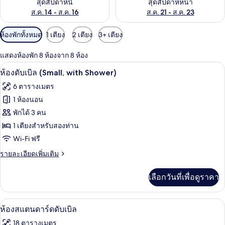
สุดสัปดาห์นี้
สุดสัปดาห์หน้า
ส.ค. 14 - ส.ค. 16
ส.ค. 21 - ส.ค. 23
ตัว
ห้องพักทั้งหมด
1 เตียง
2 เตียง
3+ เตียง
กรอง
แสดงห้องพัก 8 ห้องจาก 8 ห้อง
ที่
ห้องดับเบิล (Small, with Shower) | โต๊ะ
เปิด
มี
3
ห้องดับเบิล (Small, with Shower)
ให้
ภาพถ่าย
6 ตารางเมตร
สำหรับ
ทั้งหมด
1 ห้องนอน
ห้อง
ของ
พักได้ 3 คน
พัก
ห้อง
1 เตียงสำหรับสองท่าน
Wi-Fi ฟรี
ดับเบิล
(Small,
ราย
รายละเอียดเพิ่มเติม
ละเอียด
with
เพิ่ม
Shower)
เลือกวันที่เพื่อดูราคา
เติม
เกี่ยว
กับ
ห้องสแตนดาร์ดดับเบิล | โต๊ะทำงาน, เตาร
เปิด
3
ห้อง
ห้องสแตนดาร์ดดับเบิล
ดับเบิล
ภาพถ่าย
18 ตารางเมตร