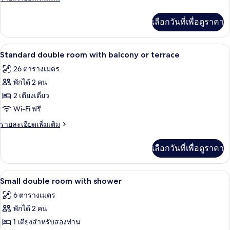
ละเอียด
เพิ่ม
เลือกวันที่เพื่อดูราคา
เติม
เกี่ยว
กับ
โต๊ะทำงาน, เตารีด/โต๊ะรีดผ้า, เปล/เตีย
เปิด
4
ห้อง
Standard double room with balcony or terrace
พัก
ภาพถ่าย
26 ตารางเมตร
ทั้งหมด
พักได้ 2 คน
ของ
2 เตียงเดี่ยว
Standard
Wi-Fi ฟรี
double
ราย
รายละเอียดเพิ่มเติม
room
ละเอียด
เพิ่ม
with
เลือกวันที่เพื่อดูราคา
เติม
balcony
เกี่ยว
or
กับ
โต๊ะทำงาน, เตารีด/โต๊ะรีดผ้า, เปล/เตีย
เปิด
terrace
3
Standard
Small double room with shower
double
ภาพถ่าย
6 ตารางเมตร
room
ทั้งหมด
with
พักได้ 2 คน
balcony
ของ
1 เตียงสำหรับสองท่าน
or