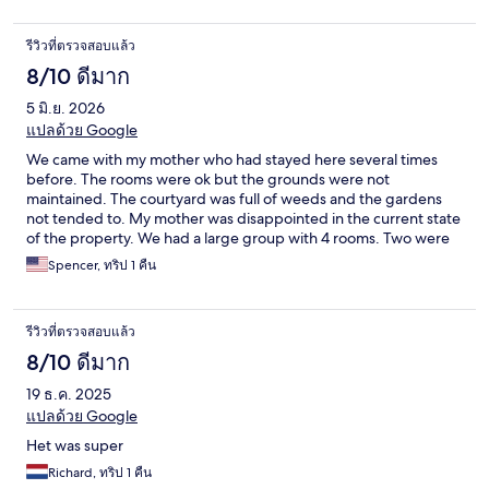
รีวิวที่ตรวจสอบแล้ว
8/10 ดีมาก
5 มิ.ย. 2026
แปลด้วย Google
We came with my mother who had stayed here several times
before. The rooms were ok but the grounds were not
maintained. The courtyard was full of weeds and the gardens
not tended to. My mother was disappointed in the current state
of the property. We had a large group with 4 rooms. Two were
ok the other two were very small. The breakfast was pretty
Spencer, ทริป 1 คืน
good-but could have been better. It looks to me that the hotel
needs a new manager to return the property to its full potential.
The workers seemed overworked. Our desk clerk had to help in
รีวิวที่ตรวจสอบแล้ว
the dining room and they still were slow.
8/10 ดีมาก
19 ธ.ค. 2025
แปลด้วย Google
Het was super
Richard, ทริป 1 คืน