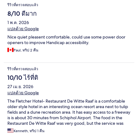
รีวิวที่ตรวจสอบแล้ว
8/10 ดีมาก
1 พ.ค. 2026
แปลด้วย Google
Nice quiet pleasent comfortable, could use some power door
openers to improve Handicap accessibility.
Paul, ทริป 2 คืน
รีวิวที่ตรวจสอบแล้ว
10/10 ไร้ที่ติ
27 เม.ย. 2026
แปลด้วย Google
The Fletcher Hotel- Restaurant De Witte Raaf is a comfortable
older style hotel in an interesting ocean resort area next to tulip
fields and a dune recreation area. It has easy access to a freeway
is is about 30 minutes from Schiphol Airport. The food in the
Restaurant De Witte Raaf was very good, but the service was
rough. This was a fine hotel for us to stay in, but is unique.
Kenneth, ทริป 1 คืน