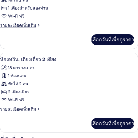
พักได้ 2 คน
เตียง,
อำนวย
พร้อม
ห้อง
1 เตียงสำหรับสองท่าน
ความ
สิ่ง
Wi-Fi ฟรี
พัก,
อำนวย
สะดวก
ความ
ราย
รายละเอียดเพิ่มเติม
เตียง
สะดวก
สำหรับ
ละเอียด
ใหญ่
สำหรับ
เพิ่ม
ผู้
เลือกวันที่เพื่อดูราคา
ผู้
เติม
1
พิการ
เกี่ยว
พิการ
เตียง
(Accessible)
กับ
ห้องทวิน, เตียงเดี่ยว 2 เตียง | โต๊ะทำงาน
เปิด
(Accessible)
10
ห้อง
ห้องทวิน, เตียงเดี่ยว 2 เตียง
พัก,
ภาพถ่าย
18 ตารางเมตร
เตียง
ทั้งหมด
ใหญ่
1 ห้องนอน
1
ของ
พักได้ 2 คน
เตียง
ห้อง
2 เตียงเดี่ยว
Wi-Fi ฟรี
ทวิน,
ราย
รายละเอียดเพิ่มเติม
เตียง
ละเอียด
เดี่ยว
เพิ่ม
เลือกวันที่เพื่อดูราคา
เติม
2
เกี่ยว
เตียง
กับ