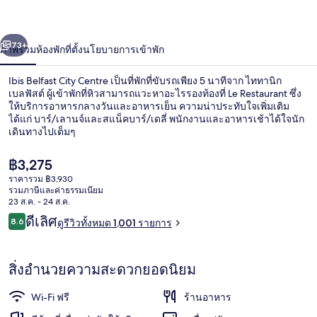
Centre
่อน
ถัดไป
น้า
73+
ภาพรวม
ห้องพัก
ที่ตั้ง
นโยบายการเข้าพัก
Ibis Belfast City Centre เป็นที่พักที่ขับรถเพียง 5 นาทีจาก ไททานิก
เบลฟัสต์ ผู้เข้าพักที่หิวสามารถแวะหาอะไรรองท้องที่ Le Restaurant ซึ่ง
ให้บริการอาหารกลางวันและอาหารเย็น ความน่าประทับใจเพิ่มเติม
ได้แก่ บาร์/เลานจ์และสแน็คบาร์/เดลี่ พนักงานและอาหารเช้าได้ใจนัก
เดินทางไปเต็มๆ
ราคา
฿3,275
ปัจจุบัน
ราคารวม ฿3,930
฿3,275
รวมภาษีและค่าธรรมเนียม
บริเวณภายนอก
23 ส.ค. - 24 ส.ค.
รีวิว
ดีเลิศ
8.6
ดูรีวิวทั้งหมด 1,001 รายการ
8.6 จาก 10
สิ่งอำนวยความสะดวกยอดนิยม
Wi-Fi ฟรี
ร้านอาหาร