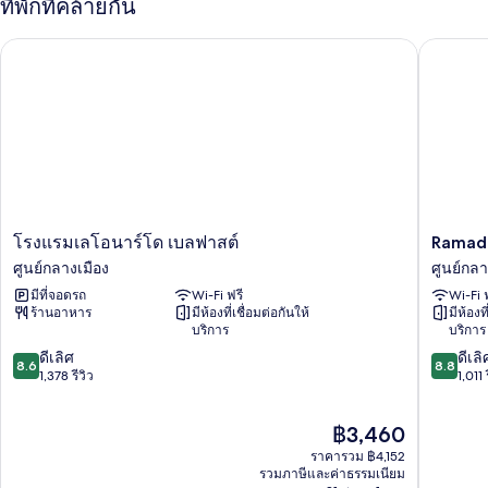
ที่พักที่คล้ายกัน
ห้อง
ทวิ
Ramada b
โรงแรมเลโอนาร์โด เบลฟาสต์
น,
เตียง
เดี่ยว
2
เตียง
โรงแรม
Ramada
โรงแรมเลโอนาร์โด เบลฟาสต์
Ramada
เลโอ
by
ศูนย์กลางเมือง
ศูนย์กลา
นาร์
Wyndh
มีที่จอดรถ
Wi-Fi ฟรี
Wi-Fi 
โด
Belfast
ร้านอาหาร
มีห้องที่เชื่อมต่อกันให้
มีห้องที
เบลฟาสต์
City
บริการ
บริการ
ศูนย์กลาง
Centre
8.6
8.8
เมือง
ดีเลิศ
ศูนย์กลา
ดีเลิ
8.6
8.8
จาก
จาก
1,378 รีวิว
เมือง
1,011 
10,
10,
ดี
ดี
ราคา
฿3,460
เลิศ,
เลิศ,
ปัจจุบัน
1,378
1,011
ราคารวม ฿4,152
คือ
รีวิว
รีวิว
รวมภาษีและค่าธรรมเนียม