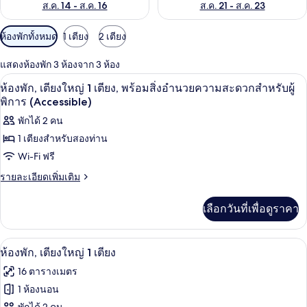
ส.ค. 14 - ส.ค. 16
ส.ค. 21 - ส.ค. 23
ตัว
ห้องพักทั้งหมด
1 เตียง
2 เตียง
กรอง
แสดงห้องพัก 3 ห้องจาก 3 ห้อง
ที่
โต๊ะทำงาน, เตารีด/โต๊ะรีดผ้า, Wi-Fi ฟรี,
เปิด
มี
12
ห้องพัก, เตียงใหญ่ 1 เตียง, พร้อมสิ่งอำนวยความสะดวกสำหรับผู้
ให้
ภาพถ่าย
พิการ (Accessible)
สำหรับ
ทั้งหมด
พักได้ 2 คน
ห้อง
1 เตียงสำหรับสองท่าน
ของ
พัก
Wi-Fi ฟรี
ห้อง
ราย
รายละเอียดเพิ่มเติม
พัก,
ละเอียด
เตียง
เพิ่ม
เลือกวันที่เพื่อดูราคา
เติม
ใหญ่
เกี่ยว
1
กับ
ห้องพัก, เตียงใหญ่ 1 เตียง | โต๊ะทำงาน, เ
เปิด
12
ห้อง
ห้องพัก, เตียงใหญ่ 1 เตียง
เตียง,
พัก,
ภาพถ่าย
16 ตารางเมตร
เตียง
พร้อม
ทั้งหมด
ใหญ่
1 ห้องนอน
สิ่ง
1
ของ