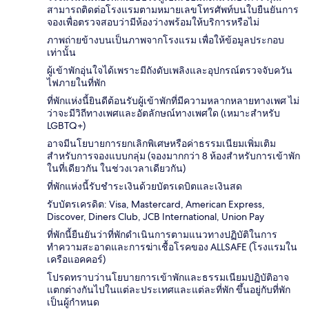
สามารถติดต่อโรงแรมตามหมายเลขโทรศัพท์บนใบยืนยันการ
จองเพื่อตรวจสอบว่ามีห้องว่างพร้อมให้บริการหรือไม่
ภาพถ่ายข้างบนเป็นภาพจากโรงแรม เพื่อให้ข้อมูลประกอบ
เท่านั้น
ผู้เข้าพักอุ่นใจได้เพราะมีถังดับเพลิงและอุปกรณ์ตรวจจับควัน
ไฟภายในที่พัก
ที่พักแห่งนี้ยินดีต้อนรับผู้เข้าพักที่มีความหลากหลายทางเพศ ไม่
ว่าจะมีวิถีทางเพศและอัตลักษณ์ทางเพศใด (เหมาะสำหรับ
LGBTQ+)
อาจมีนโยบายการยกเลิกพิเศษหรือค่าธรรมเนียมเพิ่มเติม
สำหรับการจองแบบกลุ่ม (จองมากกว่า 8 ห้องสำหรับการเข้าพัก
ในที่เดียวกัน ในช่วงเวลาเดียวกัน)
ที่พักแห่งนี้รับชำระเงินด้วยบัตรเดบิตและเงินสด
รับบัตรเครดิต: Visa, Mastercard, American Express,
Discover, Diners Club, JCB International, Union Pay
ที่พักนี้ยืนยันว่าที่พักดำเนินการตามแนวทางปฏิบัติในการ
ทำความสะอาดและการฆ่าเชื้อโรคของ ALLSAFE (โรงแรมใน
เครือแอคคอร์)
โปรดทราบว่านโยบายการเข้าพักและธรรมเนียมปฏิบัติอาจ
แตกต่างกันไปในแต่ละประเทศและแต่ละที่พัก ขึ้นอยู่กับที่พัก
เป็นผู้กำหนด