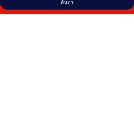
ค้นหา
คลัง
ภาพ
ibis
Belfast
City