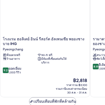
Ondol
2
Bed
ห้อง
นอน
Pet
(1
Friendly)
additional
Ondol
Bed
Pet
Friendly)
โรงแรม
รามา
โรงแรม ฮอลิเดย์ อินน์ รีสอร์ต อัลเพนเซีย พยองชาง
รามาดา
ฮอ
ดา
บาย IHG
ยองชา
ลิ
โฮ
Pyeongchang
Pyeong
เดย์
เทล
อินน์
ที่จอดรถฟรี
Wi-Fi ฟรี
แอนด์
สระว่า
ร้านอาหาร
มีห้องที่เชื่อมต่อกันให้
สัตว์เลี
รี
สวี
บริการ
สอร์ต
ทส์
8.8
ดีเลิ
8.8
อัล
บาย
9.2
ยอดเยี่ยม
จาก
1,009
9.2
เพ
วิน
จาก
1,003 รีวิว
10,
น
ด์
10,
ดี
ราคา
฿2,818
เซีย
แฮม
ยอด
เลิศ,
ปัจจุบัน
พ
คัง
เยี่ยม,
ราคารวม ฿3,100
1,009
คือ
ยอง
รวมภาษีและค่าธรรมเนียม
วอน
1,003
รีวิว
฿2,818
30 ส.ค. - 31 ส.ค.
ชาง
พ
รีวิว
บาย
ยอง
เปรียบเทียบที่พักที่คล้ายกัน
IHG
ชาง