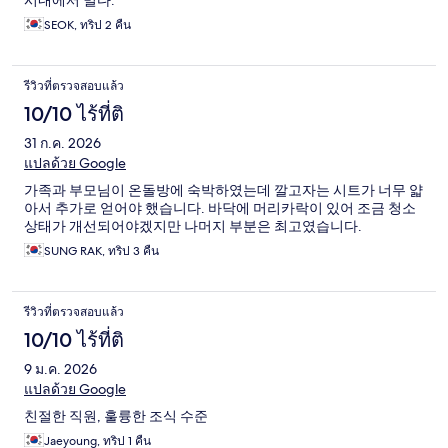
SEOK, ทริป 2 คืน
รีวิวที่ตรวจสอบแล้ว
10/10 ไร้ที่ติ
31 ก.ค. 2026
แปลด้วย Google
가족과 부모님이 온돌방에 숙박하였는데 깔고자는 시트가 너무 얇
아서 추가로 얻어야 했습니다. 바닥에 머리카락이 있어 조금 청소
상태가 개선되어야겠지만 나머지 부분은 최고였습니다.
SUNG RAK, ทริป 3 คืน
รีวิวที่ตรวจสอบแล้ว
10/10 ไร้ที่ติ
9 ม.ค. 2026
แปลด้วย Google
친절한 직원, 훌륭한 조식 수준
Jaeyoung, ทริป 1 คืน