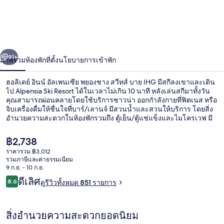
ลิ
เดย์
อินน์
่อน
ถัดไป
น้า
91+
ภาพรวม
ห้องพัก
ที่ตั้ง
นโยบายการเข้าพัก
อัล
เพ
ฮอลิเดย์ อินน์ อัลเพนเซีย พยองชาง สวีทส์ บาย IHG มีสกีลงเขาและเดิน
ไป Alpensia Ski Resort ได้ในเวลาไม่เกิน 10 นาที หลังเล่นสกีมาทั้งวัน
น
คุณสามารถผ่อนคลายโดยใช้บริการซาวน่า ออกกำลังกายที่ฟิตเนส หรือ
จิบเครื่องดื่มให้ชื่นใจที่บาร์/เลานจ์ มีสวนน้ำและสวนให้บริการ โดยสิ่ง
อำนวยความสะดวกในห้องพักรวมถึง ตู้เย็น/ตู้แช่แข็งและไมโครเวฟ มี
เซีย
บัตรเล่นสกี ที่เก็บสกี อุปกรณ์สกีให้เช่า และคลาสสอนสกีสกีให้บริการ
พ
ราคา
฿2,738
ปัจจุบัน
ราคารวม ฿3,012
฿2,738
ยอง
รวมภาษีและค่าธรรมเนียม
สวนน้ำ
9 ก.ย. - 10 ก.ย.
ชาง
รีวิว
ดีเลิศ
8.6
ดูรีวิวทั้งหมด 851 รายการ
8.6 จาก 10
สวี
สิ่งอำนวยความสะดวกยอดนิยม
ทส์