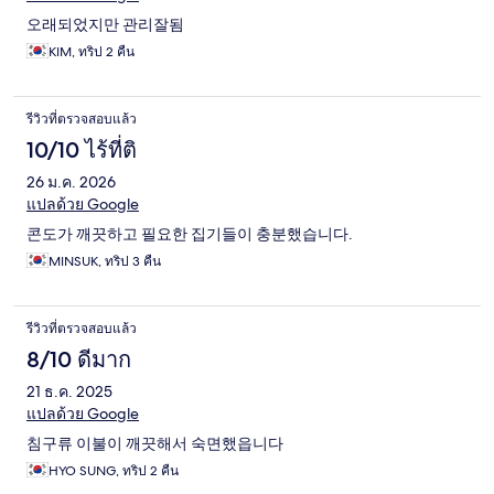
오래되었지만 관리잘됨
KIM, ทริป 2 คืน
รีวิวที่ตรวจสอบแล้ว
10/10 ไร้ที่ติ
26 ม.ค. 2026
แปลด้วย Google
콘도가 깨끗하고 필요한 집기들이 충분했습니다.
MINSUK, ทริป 3 คืน
รีวิวที่ตรวจสอบแล้ว
8/10 ดีมาก
21 ธ.ค. 2025
แปลด้วย Google
침구류 이불이 깨끗해서 숙면했읍니다
HYO SUNG, ทริป 2 คืน