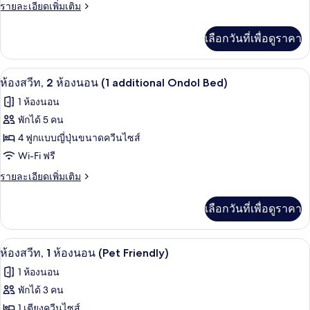
สวีท,
ราย
รายละเอียดเพิ่มเติม
Ondol
ละเอียด
Bed)
2
เพิ่ม
เลือกวันที่เพื่อดูราคา
ห้อง
เติม
เกี่ยว
นอน
กับ
ตู้นิรภัยในห้องพัก, เตารีด/โต๊ะรีดผ้า, Wi
เปิด
(2
3
ห้อง
ห้องสวีท, 2 ห้องนอน (1 additional Ondol Bed)
สวี
Ondol
ภาพถ่าย
1 ห้องนอน
ท,
Beds)
ทั้งหมด
2
พักได้ 5 คน
ห้อง
ของ
4 ฟูกแบบญี่ปุ่นขนาดควีนไซส์
นอน
(2
ห้อง
Wi-Fi ฟรี
Ondol
สวีท,
ราย
รายละเอียดเพิ่มเติม
Beds)
ละเอียด
2
เพิ่ม
เลือกวันที่เพื่อดูราคา
ห้อง
เติม
เกี่ยว
นอน
กับ
ทีวีจอแบน
เปิด
(1
5
ห้อง
ห้องสวีท, 1 ห้องนอน (Pet Friendly)
สวี
additional
ภาพถ่าย
1 ห้องนอน
ท,
Ondol
ทั้งหมด
2
พักได้ 3 คน
Bed)
ห้อง
ของ
1 เตียงควีนไซส์