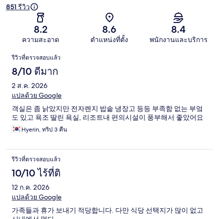
851 รีวิว
8.2
8.6
8.4
ความสะอาด
ตำแหน่งที่ตั้ง
พนักงานและบริการ
รีวิว
รีวิวที่ตรวจสอบแล้ว
8/10 ดีมาก
2 ส.ค. 2026
แปลด้วย Google
객실은 좀 낡았지만 전자렌지 밥솥 냉장고 등등 부족함 없는 부엌
도 있고 욕조 딸린 욕실, 리조트내 편의시설이 풍부해서 좋았어요
Hyerin, ทริป 3 คืน
รีวิวที่ตรวจสอบแล้ว
10/10 ไร้ที่ติ
12 ก.ค. 2026
แปลด้วย Google
가족들과 휴가 보내기 적당합니다. 다만 식당 선택지가 많이 없고
시내에서 멀다.