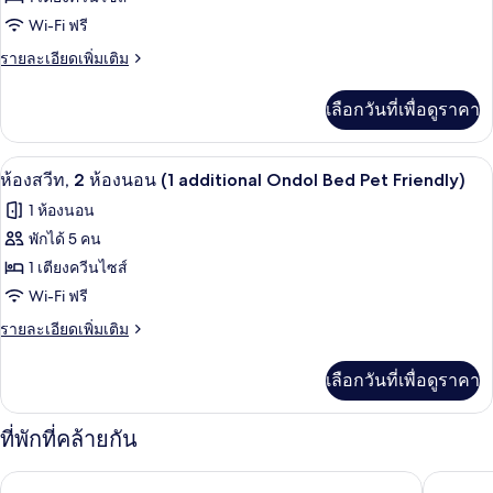
นอน
(1
ห้อง
Wi-Fi ฟรี
additional
สวีท,
ราย
รายละเอียดเพิ่มเติม
Ondol
ละเอียด
Bed)
1
เพิ่ม
เลือกวันที่เพื่อดูราคา
ห้อง
เติม
เกี่ยว
นอน
กับ
ทีวีจอแบน
เปิด
(Pet
4
ห้อง
ห้องสวีท, 2 ห้องนอน (1 additional Ondol Bed Pet Friendly)
สวี
Friendly)
ภาพถ่าย
1 ห้องนอน
ท,
ทั้งหมด
1
พักได้ 5 คน
ห้อง
ของ
1 เตียงควีนไซส์
นอน
(Pet
ห้อง
Wi-Fi ฟรี
Friendly)
สวีท,
ราย
รายละเอียดเพิ่มเติม
ละเอียด
2
เพิ่ม
เลือกวันที่เพื่อดูราคา
ห้อง
เติม
เกี่ยว
นอน
กับ
ที่พักที่คล้ายกัน
(1
ห้อง
สวี
additional
โรงแรม ฮอลิเดย์ อินน์ รีสอร์ต อัลเพนเซีย พยองชาง บาย IHG
รามาดา โ
ท,