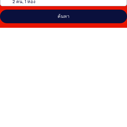
ค้นหา
คลัง
ภาพ
ฮอ