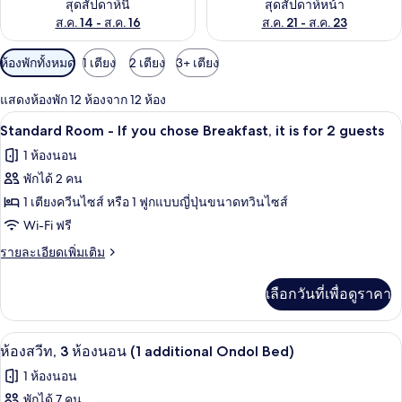
สุดสัปดาห์นี้
สุดสัปดาห์หน้า
ส.ค. 14 - ส.ค. 16
ส.ค. 21 - ส.ค. 23
ตัว
ห้องพักทั้งหมด
1 เตียง
2 เตียง
3+ เตียง
กรอง
แสดงห้องพัก 12 ห้องจาก 12 ห้อง
ที่
ทีวีจอแบน
เปิด
มี
6
Standard Room - If you chose Breakfast, it is for 2 guests
ให้
ภาพถ่าย
1 ห้องนอน
สำหรับ
ทั้งหมด
พักได้ 2 คน
ห้อง
ของ
1 เตียงควีนไซส์ หรือ 1 ฟูกแบบญี่ปุ่นขนาดทวินไซส์
พัก
Standard
Wi-Fi ฟรี
Room
ราย
รายละเอียดเพิ่มเติม
-
ละเอียด
เพิ่ม
If
เลือกวันที่เพื่อดูราคา
เติม
you
เกี่ยว
chose
กับ
ตู้นิรภัยในห้องพัก, เตารีด/โต๊ะรีดผ้า, Wi
เปิด
Breakfast,
5
Standard
ห้องสวีท, 3 ห้องนอน (1 additional Ondol Bed)
Room
it
ภาพถ่าย
1 ห้องนอน
-
is
ทั้งหมด
If
พักได้ 7 คน