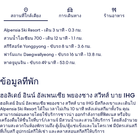
แผนที่
สถานที่ใกล้เคียง
การเดินทาง
ร้านอาหาร
Alpensia Ski Resort
- เดิน 3 นาที
- 0.3 กม.
สวนน้ำโอเชียน 700
- เดิน 12 นาที
- 1.1 กม.
สกีรีสอร์ต Yongpyong
- ขับรถ 8 นาที
- 3.6 กม.
ฟาร์มแกะ Daegwallyeong
- ขับรถ 16 นาที
- 13.8 กม.
หาดจูมุนจิน
- ขับรถ 49 นาที
- 53.0 กม.
ข้อมูลที่พัก
ฮอลิเดย์ อินน์ อัลเพนเซีย พยองชาง สวีทส์ บาย IHG
ฮอลิเดย์ อินน์ อัลเพนเซีย พยองชาง สวีทส์ บาย IHG มีสกีลงเขาและเดินไป
Alpensia Ski Resort ได้ในเวลาไม่เกิน 10 นาที หลังเล่นสกีมาทั้งวัน คุณ
สามารถผ่อนคลายโดยใช้บริการซาวน่า ออกกำลังกายที่ฟิตเนส หรือจิบ
เครื่องดื่มให้ชื่นใจที่บาร์/เลานจ์ มีสวนน้ำและสวนให้บริการ โดยสิ่งอำนวย
ความสะดวกในห้องพักรวมถึง ตู้เย็น/ตู้แช่แข็งและไมโครเวฟ มีบัตรเล่นสกี
ที่เก็บสกี อุปกรณ์สกีให้เช่า และคลาสสอนสกีสกีให้บริการ