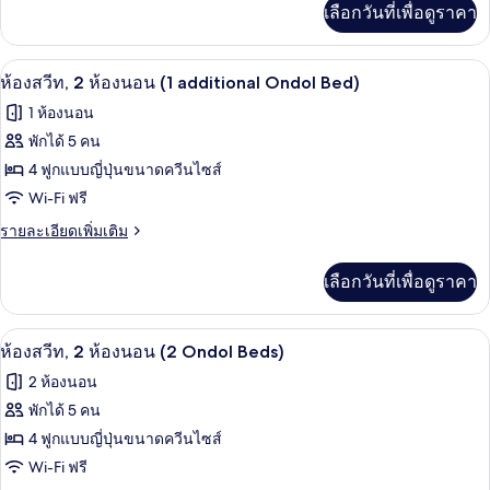
เลือกวันที่เพื่อดูราคา
ห้อง
เติม
เกี่ยว
นอน,
กับ
ตู้นิรภัยในห้องพัก, เตารีด/โต๊ะรีดผ้า, Wi
เปิด
3
ห้อง
พร้อม
ห้องสวีท, 2 ห้องนอน (1 additional Ondol Bed)
สวี
ภาพถ่าย
สิ่ง
1 ห้องนอน
ท,
ทั้งหมด
1
พักได้ 5 คน
อำนวย
ห้อง
ของ
4 ฟูกแบบญี่ปุ่นขนาดควีนไซส์
ความ
นอน,
พร้อม
ห้อง
Wi-Fi ฟรี
สะดวก
สิ่ง
สวีท,
ราย
รายละเอียดเพิ่มเติม
อำนวย
สำหรับ
ละเอียด
ความ
2
เพิ่ม
ผู้
สะดวก
เลือกวันที่เพื่อดูราคา
ห้อง
เติม
สำหรับ
พิการ
เกี่ยว
ผู้
นอน
กับ
พิการ
ทีวีจอแบน
เปิด
(1
5
ห้อง
ห้องสวีท, 2 ห้องนอน (2 Ondol Beds)
สวี
additional
ภาพถ่าย
2 ห้องนอน
ท,
Ondol
ทั้งหมด
2
พักได้ 5 คน
Bed)
ห้อง
ของ
4 ฟูกแบบญี่ปุ่นขนาดควีนไซส์
นอน
(1
ห้อง
Wi-Fi ฟรี
additional