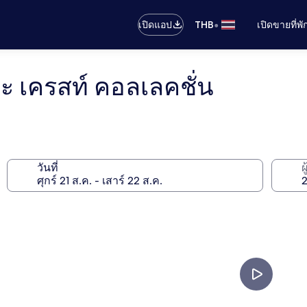
•
เปิดแอป
THB
เปิดขายที่พ
อะ เครสท์ คอลเลคชั่น
วันที่
ผ