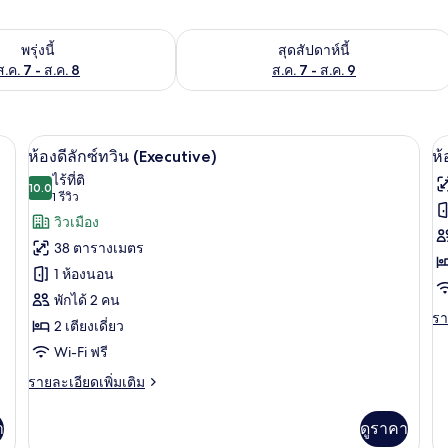
องพักว่างในพรุ่งนี้ ส.ค. 7 - ส.ค. 8
ตรวจสอบจำนวนห้องพักว่างในสุดสัปดาห์นี
พรุ่งนี้
สุดสัปดาห์นี้
ส.ค. 7 - ส.ค. 8
ส.ค. 7 - ส.ค. 9
ภัยในห้องพัก, โต๊ะทำงาน
ห้องดีลักซ์ทวิน (Executive) | เครื่องนอ
เปิด
เป
5
ห้องดีลักซ์ทวิน (Executive)
ห้
ภาพถ่าย
ภ
ไร้ที่ติ
10.0
10.0 จาก 10
(1
1 รีวิว
ทั้งหมด
ทั
รีวิว)
วิวเมือง
ของ
ข
38 ตารางเมตร
ห้อง
ห้
1 ห้องนอน
ดี
ซู
พักได้ 2 คน
รา
รา
ลัก
พี
2 เตียงเดี่ยว
ละ
ซ์
เร
Wi-Fi ฟรี
เพิ
เต
(
ทวิน
ราย
รายละเอียดเพิ่มเติม
เกี
ละเอียด
(Executive)
กับ
เพิ่ม
ห้
า
ดูราคา
เติม
ซู