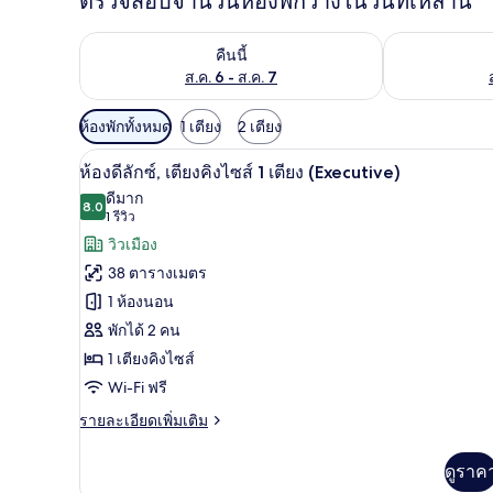
ตรวจสอบจำนวนห้องพักว่างในวันที่เหล่านี้
ตรวจสอบจำนวนห้องพักว่างในคืนนี้ ส.ค. 6 - ส.ค. 7
ตรวจสอบจำนวนห้
คืนนี้
ส.ค. 6 - ส.ค. 7
ตัว
ห้องพักทั้งหมด
1 เตียง
2 เตียง
กรอง
เครื่องนอนระดับพรีเมียม, ตู้นิร
เปิด
5
ห้องดีลักซ์, เตียงคิงไซส์ 1 เตียง (Executive)
ที่
ภาพถ่าย
ดีมาก
มี
8.0
8.0 จาก 10
(1
1 รีวิว
ทั้งหมด
ให้
รีวิว)
วิวเมือง
ของ
สำหรับ
38 ตารางเมตร
ห้อง
ห้อง
1 ห้องนอน
พัก
ดี
พักได้ 2 คน
ลัก
1 เตียงคิงไซส์
ซ์,
Wi-Fi ฟรี
เตียง
ราย
รายละเอียดเพิ่มเติม
ละเอียด
คิง
เพิ่ม
ดูราค
เติม
ไซส์