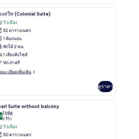
ย
ีเมียม, ตู้นิรภัยในห้องพัก, โต๊ะทำงาน
ห้องสวีท (Colonial Suite) | เครื่องนอนระดับพรีเ
ิด
7
องสวีท (Colonial Suite)
overnor)
าพถ่าย
วิวเมือง
้งหมด
52 ตารางเมตร
อง
1 ห้องนอน
อง
พักได้ 2 คน
1 เตียงคิงไซส์
ีท
Wi-Fi ฟรี
Colonial
uite)
ย
ยละเอียดเพิ่มเติม
เอียด
่ม
ดูราคา
ิม
่ยว
ับพรีเมียม, ตู้นิรภัยในห้องพัก, โต๊ะทำงาน
Pearl Suite without balcony | เครื่องนอนระดับพ
ิด
10
อง
arl Suite without balcony
าพถ่าย
ไร้ที่ติ
.0
10.0 จาก 10
(2
2 รีวิว
้งหมด
olonial
รีวิว)
วิวเมือง
ite)
อง
50 ตารางเมตร
earl