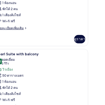
1 ห้องนอน
uite
พักได้ 2 คน
ithout
1 เตียงคิงไซส์
alcony
Wi-Fi ฟรี
ย
ยละเอียดเพิ่มเติม
เอียด
่ม
ดูราคา
ิม
่ยว
องพัก, โต๊ะทำงาน
เครื่องนอนระดับพรีเมียม, ตู้นิรภัยในห้องพัก, โ
ิด
8
arl
arl Suite with balcony
ite
าพถ่าย
ยอดเยี่ยม
thout
0
9.0 จาก 10
(2
2 รีวิว
้งหมด
lcony
รีวิว)
วิวเมือง
อง
50 ตารางเมตร
earl
1 ห้องนอน
uite
พักได้ 2 คน
ith
1 เตียงคิงไซส์
alcony
Wi-Fi ฟรี