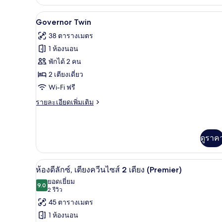
เกี่ยว
1
กับ
Governor Twin | เครื่องนอนระดั
เปิด
เตียง
5
ห้อง
Governor Twin
ดี
ภาพถ่าย
(Executive)
38 ตารางเมตร
ลัก
ทั้งหมด
ซ์,
1 ห้องนอน
เตียง
ของ
พักได้ 2 คน
คิง
Governor
ไซส์
2 เตียงเดี่ยว
1
Twin
Wi-Fi ฟรี
เตียง
(Executive)
ราย
รายละเอียดเพิ่มเติม
ละเอียด
เพิ่ม
เติม
เกี่ยว
ดูราค
กับ
Governor
Twin
ห้องดีลักซ์, เตียงควีนไซส์ 2 เตี
เปิด
4
ห้องดีลักซ์, เตียงควีนไซส์ 2 เตียง (Premier)
ภาพถ่าย
ยอดเยี่ยม
9.0
9.0 จาก 10
(2
2 รีวิว
ทั้งหมด
รีวิว)
45 ตารางเมตร
ของ
1 ห้องนอน