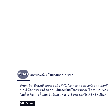
ปีนัง
โดย
เดอะ
เค
รสท์
คอลเล
คชั่น
84+
ภาพรวม
ห้องพัก
ที่ตั้ง
นโยบายการเข้าพัก
ถ้าสนใจเข้าพักที่ เดอะ จอร์จ ปีนัง โดย เดอะ เครสท์ คอลเ
นาที ห้องอาหารคือสถานที่ยอดเยี่ยมในการกาอะไรรับประทาน แ
ไอน้ำเพื่อการสิ้นสุดวันที่แสนสบาย โรงแรมสไตล์โคโลเนียลแ
VIP Access