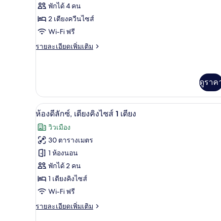
ห้อง
พักได้ 4 คน
ดี
2 เตียงควีนไซส์
ลัก
Wi-Fi ฟรี
ซ์,
ราย
รายละเอียดเพิ่มเติม
ละเอียด
เตียง
เพิ่ม
ควีน
เติม
เกี่ยว
ดูราค
ไซส์
กับ
2
ห้อง
ดี
เครื่องนอนระดับพรีเมียม, ตู้นิร
เปิด
เตียง
6
ห้องดีลักซ์, เตียงคิงไซส์ 1 เตียง
ลัก
ภาพถ่าย
(Premier)
ซ์,
วิวเมือง
เตียง
ทั้งหมด
30 ตารางเมตร
ควีน
ของ
ไซส์
1 ห้องนอน
2
ห้อง
พักได้ 2 คน
เตียง
1 เตียงคิงไซส์
(Premier)
ดี
Wi-Fi ฟรี
ลัก
ราย
รายละเอียดเพิ่มเติม
ซ์,
ละเอียด