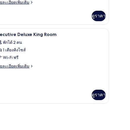
ย
ยละเอียดเพิ่มเติม
เอียด
่ม
ดูราคา
ิม
่ยว
องพัก, โต๊ะทำงาน
เครื่องนอนระดับพรีเมียม, ตู้นิรภัยในห้องพัก, โ
ิด
7
arl
xecutive Deluxe King Room
ite
าพถ่าย
พักได้ 2 คน
th
้งหมด
lcony
1 เตียงคิงไซส์
อง
Wi-Fi ฟรี
xecutive
ย
ยละเอียดเพิ่มเติม
eluxe
เอียด
่ม
ing
ิม
oom
่ยว
ดูราคา
ecutive
luxe
ng
oom