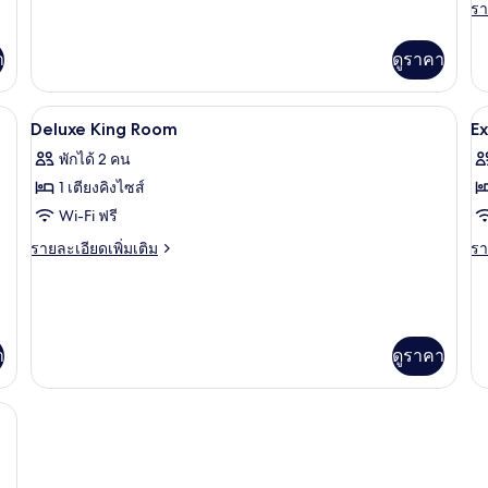
ทวิน
เพิ่ม
รา
รา
เติม
ละ
เกี่ยว
เพิ
า
ดูราคา
กับ
เต
ห้อง
เกี
ดี
กับ
ภัยในห้องพัก, โต๊ะทำงาน
เครื่องนอนระดับพรีเมียม, ตู้นิรภัยในห้
เปิด
เป
ลัก
4
Pe
Deluxe King Room
E
ซ์
Su
ภาพถ่าย
ภ
พักได้ 2 คน
ทวิ
wi
ทั้งหมด
ทั
น
ba
1 เตียงคิงไซส์
ของ
ข
Wi-Fi ฟรี
Deluxe
E
ราย
รา
รายละเอียดเพิ่มเติม
รา
King
D
ละเอียด
ละ
เพิ่ม
เพิ
Room
K
เติม
เต
R
เกี่ยว
เกี
กับ
กับ
า
ดูราคา
Deluxe
Ex
King
De
Room
Ki
ภัยในห้องพัก, โต๊ะทำงาน
R