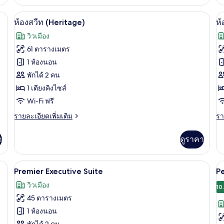
เกี่ยว
พี
กับ
เรี
บพรีเมียม, ตู้นิรภัยในห้องพัก, โต๊ะทำงาน
ห้องสวีท (Heritage) | เครื่องนอนระดับพร
เปิด
เป
10
ห้อง
ห้องสวีท (Heritage)
ห้
(G
ดี
ภาพถ่าย
ภ
วิวเมือง
ลัก
ทั้งหมด
ทั
ซ์
61 ตารางเมตร
ทวิ
ของ
ข
1 ห้องนอน
น
(Executive)
ห้อง
พักได้ 2 คน
ห้
1 เตียงคิงไซส์
สวีท
สว
Wi-Fi ฟรี
(Heritage)
(
S
ราย
รา
รายละเอียดเพิ่มเติม
รา
ละเอียด
ละ
เพิ่ม
เพิ
า
ดูราคา
เติม
เต
เกี่ยว
เกี
กับ
กับ
ยง (Premier) | เครื่องนอนระดับพรีเมียม, ตู้นิรภัยในห้องพัก, โต๊ะทำงาน
Premier Executive Suite | เครื่องนอนระด
เปิด
เป
6
ห้อง
ห้
Premier Executive Suite
Pe
สวี
สวี
ภาพถ่าย
ภ
วิวเมือง
ท
ท
10
ทั้งหมด
ทั
(Heritage)
(C
45 ตารางเมตร
Su
ของ
ข
1 ห้องนอน
Premier
P
พักได้ 2 คน