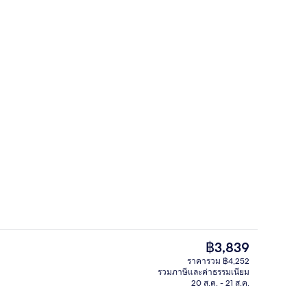
อาเขต
ก
ราคา
฿3,839
ปัจจุบัน
ราคารวม ฿4,252
฿3,839
รวมภาษีและค่าธรรมเนียม
itage) | ระเบียง
เครื่องนอนระดับพรีเมียม, ตู้นิรภัยในห้
20 ส.ค. - 21 ส.ค.