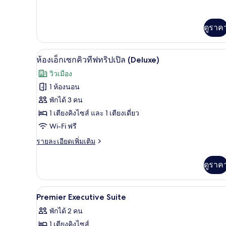
เตียง
เพิ่ม
เติม
คิง
เกี่ยว
ดูราค
กับ
ไซส์
ห้อง
1
ดี
เครื่องนอนระดับพรีเมียม, ตู้นิร
เปิด
ลัก
เตียง
4
ห้องเอ็กเซกคิวทีฟทริปเปิล (Deluxe)
ซ์,
ภาพถ่าย
วิวเมือง
เตียง
ทั้งหมด
คิง
1 ห้องนอน
ไซส์
ของ
พักได้ 3 คน
1
เตียง
ห้อง
1 เตียงคิงไซส์ และ 1 เตียงเดี่ยว
Wi-Fi ฟรี
เอ็ก
ราย
รายละเอียดเพิ่มเติม
เซก
ละเอียด
คิว
เพิ่ม
ดูราค
เติม
ทีฟ
เกี่ยว
ทริปเปิล
กับ
เครื่องนอนระดับพรีเมียม, ตู้นิร
เปิด
4
ห้อง
Premier Executive Suite
(Deluxe)
เอ็ก
ภาพถ่าย
พักได้ 2 คน
เซก
ทั้งหมด
คิว
1 เตียงคิงไซส์