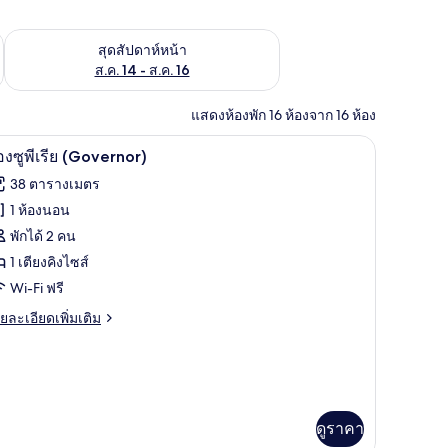
้ ส.ค. 7 - ส.ค. 9
ตรวจสอบจำนวนห้องพักว่างในสุดสัปดาห์หน้า ส.ค. 14 - ส.ค. 16
สุดสัปดาห์หน้า
ส.ค. 14 - ส.ค. 16
แสดงห้องพัก 16 ห้องจาก 16 ห้อง
นระดับพรีเมียม, ตู้นิรภัยในห้องพัก, โต๊ะทำงาน
ห้องซูพีเรีย (Governor) | เครื่องนอนระดับพรีเมี
ิด
7
องซูพีเรีย (Governor)
าพถ่าย
38 ตารางเมตร
้งหมด
1 ห้องนอน
อง
พักได้ 2 คน
อง
1 เตียงคิงไซส์
Wi-Fi ฟรี
ย
ยละเอียดเพิ่มเติม
เอียด
ีย
่ม
ิม
Governor)
่ยว
อง
ดูราคา