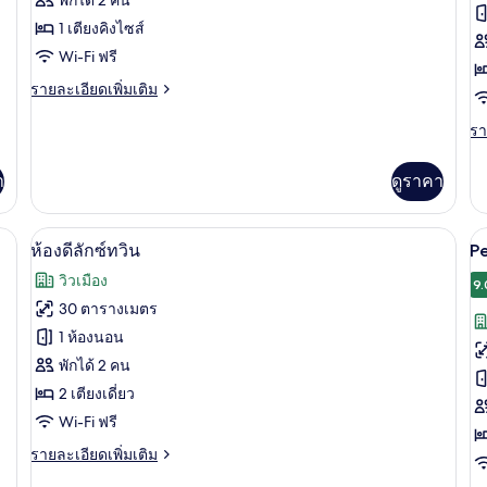
Executive
S
1 เตียงคิงไซส์
Suite
w
Wi-Fi ฟรี
b
ราย
รายละเอียดเพิ่มเติม
ละเอียด
เพิ่ม
รา
รา
เติม
ละ
เกี่ยว
เพิ
า
ดูราคา
กับ
เต
Premier
เกี
Executive
กับ
ภัยในห้องพัก, โต๊ะทำงาน
เครื่องนอนระดับพรีเมียม, ตู้นิรภัยในห้
เปิด
เป
Suite
5
Pe
ห้องดีลักซ์ทวิน
Pe
Su
ภาพถ่าย
ภ
วิวเมือง
wi
9.
ทั้งหมด
ทั
ba
30 ตารางเมตร
ของ
ข
1 ห้องนอน
P
ห้อง
พักได้ 2 คน
S
2 เตียงเดี่ยว
ดี
w
Wi-Fi ฟรี
ลัก
b
ราย
รายละเอียดเพิ่มเติม
ซ์
ละเอียด