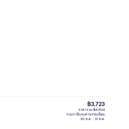
2 ห้องอาหาร, บริการอาหารเช้า อาหาร
ก
ราคา
฿3,723
ปัจจุบัน
ราคารวม ฿4,504
฿3,723
รวมภาษีและค่าธรรมเนียม
/นอกชาน
ภายใน
30 ส.ค. - 31 ส.ค.