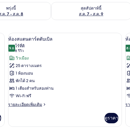
องพักว่างในพรุ่งนี้ ส.ค. 7 - ส.ค. 8
ตรวจสอบจำนวนห้องพักว่างในสุดสัปดาห์นี
พรุ่งนี้
สุดสัปดาห์นี้
ส.ค. 7 - ส.ค. 8
ส.ค. 7 - ส.ค. 9
เครื่องนอนระดับพรีเมียม, มินิบาร์, ตู้นิ
เปิด
เป
5
ห้องสแตนดาร์ดดับเบิล
ห
ภาพถ่าย
ภ
ไร้ที่ติ
9.6
8.
9.6 จาก 10
(8
8 รีวิว
ทั้งหมด
ทั
รีวิว)
วิวเมือง
ของ
ข
25 ตารางเมตร
ห้อง
ห้
1 ห้องนอน
สแตนดาร์ด
ส
พักได้ 2 คน
ดับเบิล
ท
1 เตียงสำหรับสองท่าน
Wi-Fi ฟรี
ราย
รา
รายละเอียดเพิ่มเติม
รา
ละเอียด
ละ
เพิ่ม
เพิ
า
ดูราคา
เติม
เต
เกี่ยว
เกี