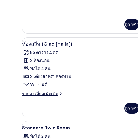
กับ
Premium
Double
Room
ดูราค
ห้องสวีท (Glad [Halla]) | เครื่อ
เปิด
6
ห้องสวีท (Glad [Halla])
ภาพถ่าย
85 ตารางเมตร
ทั้งหมด
2 ห้องนอน
ของ
พักได้ 4 คน
ห้อง
2 เตียงสำหรับสองท่าน
Wi-Fi ฟรี
สวีท
(Glad
ราย
รายละเอียดเพิ่มเติม
ละเอียด
[Halla])
เพิ่ม
ดูราค
เติม
เกี่ยว
กับ
เครื่องนอนระดับพรีเมียม, มินิบาร
เปิด
5
ห้อง
Standard Twin Room
สวี
ภาพถ่าย
พักได้ 2 คน
ท