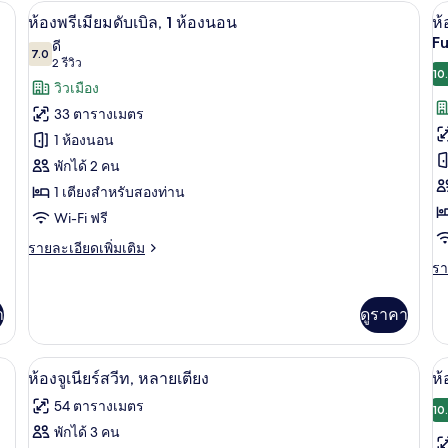
กับ
กับ
์, ตู้นิรภัยในห้องพัก, โต๊ะทำงาน
เครื่องนอนระดับพรีเมียม, มินิบาร์, ตู้นิ
เปิด
เป
5
ห้อง
ห้
ห้องพรีเมียมดับเบิล, 1 ห้องนอน
ห้
สแตนดาร์ด
สแ
ภาพถ่าย
ภ
Fu
ดี
ดับเบิล
7.0
ทวิ
7.0 จาก 10
(2
2 รีวิว
ทั้งหมด
ทั
น
10
รีวิว)
วิวเมือง
ของ
ข
33 ตารางเมตร
ห้อง
ห้
1 ห้องนอน
พรีเมียม
พร
พักได้ 2 คน
(
ดับเบิล,
1 เตียงสำหรับสองท่าน
M
1
Wi-Fi ฟรี
K
ห้อง
ราย
รายละเอียดเพิ่มเติม
F
ละเอียด
นอน
รา
รา
เพิ่ม
ละ
เติม
เพิ
า
ดูราคา
เกี่ยว
เต
กับ
เกี
ห้อง
กับ
์, ตู้นิรภัยในห้องพัก, โต๊ะทำงาน
ห้องจูเนียร์สวีท, หลายเตียง | เครื่องนอน
เปิด
เป
พรีเมียม
6
ห้
ห้องจูเนียร์สวีท, หลายเตียง
ห้
ดับเบิล,
พร
ภาพถ่าย
ภ
54 ตารางเมตร
1
(O
10
ทั้งหมด
ทั
ห้อง
Ma
พักได้ 3 คน
นอน
Ko