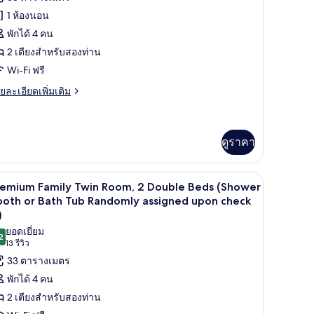
อง
tons)
1 ห้องนอน
อง
พักได้ 4 คน
ฟ
2 เตียงสำหรับสองท่าน
Wi-Fi ฟรี
ย
ยละเอียดเพิ่มเติม
เอียด
ีท,
่ม
ียง
ิม
่ยว
ดูราคา
หญ่
อง
ครื่องนอนระดับพรีเมียม, มินิบาร์, ตู้นิรภัยในห้องพัก, โต๊ะทำงาน
ฟ
Premium Family Twin Room, 2 Double Beds (Sho
ิด
ียง
7
remium Family Twin Room, 2 Double Beds (Shower
าพถ่าย
ooth or Bath Tub Randomly assigned upon check
)
้งหมด
ยอดเยี่ยม
2
อง
ียง
9.2 จาก 10
(13
13 รีวิว
ญ่
remium
รีวิว)
33 ตารางเมตร
amily
พักได้ 4 คน
ียง
win
2 เตียงสำหรับสองท่าน
oom,