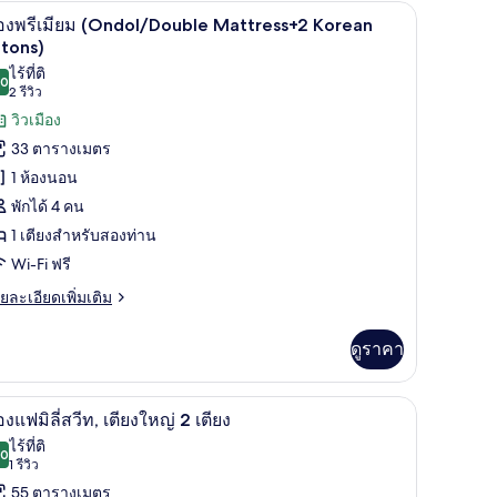
รภัยในห้องพัก, โต๊ะทำงาน
ห้องพรีเมียม (Ondol/Double Mattress+2 Korean F
ิด
3
อง
องพรีเมียม (Ondol/Double Mattress+2 Korean
ตนดาร์ด
าพถ่าย
tons)
ไร้ที่ติ
้งหมด
.0
10.0 จาก 10
(2
2 รีวิว
อง
รีวิว)
วิวเมือง
อง
33 ตารางเมตร
ีเมียม
1 ห้องนอน
Ondol/Double
พักได้ 4 คน
attress+2
1 เตียงสำหรับสองท่าน
orean
Wi-Fi ฟรี
utons)
ย
ยละเอียดเพิ่มเติม
เอียด
่ม
ดูราคา
ิม
่ยว
ระดับพรีเมียม, มินิบาร์, ตู้นิรภัยในห้องพัก, โต๊ะทำงาน
ลานระเบียง/นอกชาน
ิด
13
อง
องแฟมิลี่สวีท, เตียงใหญ่ 2 เตียง
ีเมียม
าพถ่าย
ไร้ที่ติ
ndol/Double
.0
10.0 จาก 10
(1
1 รีวิว
้งหมด
ttress+2
รีวิว)
55 ตารางเมตร
rean