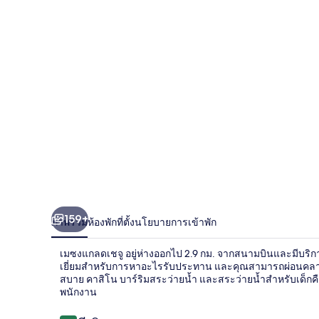
แก
ลด
เชจู
159+
ภาพรวม
ห้องพัก
ที่ตั้ง
นโยบายการเข้าพัก
เมซงแกลดเชจู อยู่ห่างออกไป 2.9 กม. จากสนามบินและมีบริก
เยี่ยมสำหรับการหาอะไรรับประทาน และคุณสามารถผ่อนคลายกับเคร
สบาย คาสิโน บาร์ริมสระว่ายน้ำ และสระว่ายน้ำสำหรับเด็กคือ
พนักงาน