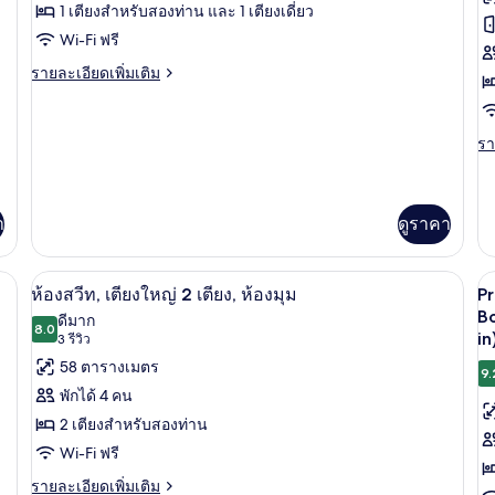
ของ
ข
1 เตียงสำหรับสองท่าน และ 1 เตียงเดี่ยว
Fu
ห้อง
Wi-Fi ฟรี
ห้
จู
ราย
แ
รายละเอียดเพิ่มเติม
ละเอียด
เนียร์
มิ
เพิ่ม
เติม
สวีท,
ลี่
รา
รา
เกี่ยว
ละ
หลาย
สว
กับ
เพิ
ห้อง
เตียง
เต
เต
จู
เกี
า
ดูราคา
เนียร์
ใ
กับ
สวี
2
ห้
ท,
์, ตู้นิรภัยในห้องพัก, โต๊ะทำงาน
ห้องสวีท, เตียงใหญ่ 2 เตียง, ห้องมุม | เ
แ
เปิด
เป
6
เต
หลาย
ห้องสวีท, เตียงใหญ่ 2 เตียง, ห้องมุม
P
มิ
เตียง
ภาพถ่าย
ภ
B
ดีมาก
ลี่
8.0
8.0 จาก 10
in
(3
3 รีวิว
สวี
ทั้งหมด
ทั
ท,
รีวิว)
58 ตารางเมตร
9.
ของ
ข
เต
พักได้ 4 คน
ให
P
ห้อง
2
2 เตียงสำหรับสองท่าน
F
เต
สวีท,
Wi-Fi ฟรี
T
เตียง
R
ราย
รายละเอียดเพิ่มเติม