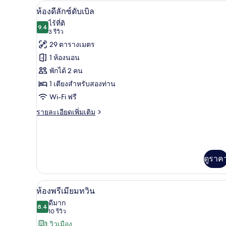
ดี
เครื่องนอนระดับพรีเมียม, มินิบาร
เปิด
8
ห้องดีลักซ์ดับเบิล
ลัก
ภาพถ่าย
ไร้ที่ติ
ซ์
9.4
9.4 จาก 10
(3
3 รีวิว
ทวิ
ทั้งหมด
น,
รีวิว)
29 ตารางเมตร
ของ
1
1 ห้องนอน
ห้อง
ห้อง
นอน
พักได้ 2 คน
ดี
1 เตียงสำหรับสองท่าน
ลัก
Wi-Fi ฟรี
ซ์
ราย
รายละเอียดเพิ่มเติม
ละเอียด
ดับเบิล
เพิ่ม
เติม
เกี่ยว
กับ
ดูราค
ห้อง
ดี
ลัก
เครื่องนอนระดับพรีเมียม, มินิบาร
เปิด
7
ห้องพรีเมียมทวิน
ซ์
ภาพถ่าย
ดับเบิล
ดีมาก
8.4
8.4 จาก 10
(10
10 รีวิว
ทั้งหมด
รีวิว)
วิวเมือง