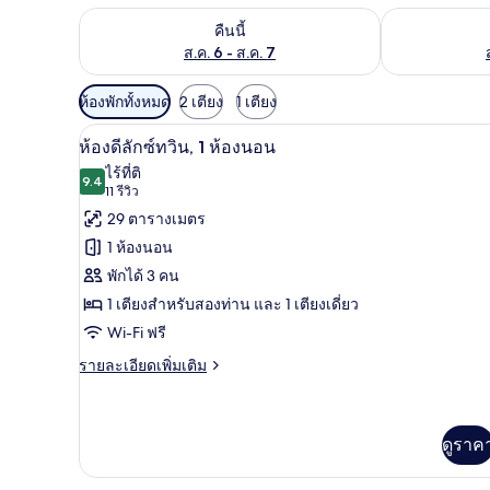
ตรวจสอบจำนวนห้องพักว่างในคืนนี้ ส.ค. 6 - ส.ค. 7
ตรวจสอบจำนวนห้
คืนนี้
ส.ค. 6 - ส.ค. 7
ตัว
ห้องพักทั้งหมด
2 เตียง
1 เตียง
กรอง
วิวจากห้องพัก
เปิด
8
ห้องดีลักซ์ทวิน, 1 ห้องนอน
ที่
ภาพถ่าย
ไร้ที่ติ
มี
9.4
9.4 จาก 10
(11
11 รีวิว
ทั้งหมด
ให้
รีวิว)
29 ตารางเมตร
ของ
สำหรับ
1 ห้องนอน
ห้อง
ห้อง
พักได้ 3 คน
พัก
ดี
1 เตียงสำหรับสองท่าน และ 1 เตียงเดี่ยว
ลัก
Wi-Fi ฟรี
ซ์
ราย
รายละเอียดเพิ่มเติม
ละเอียด
ทวิน,
เพิ่ม
1
เติม
เกี่ยว
ดูราค
ห้อง
กับ
นอน
ห้อง