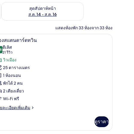
้ ส.ค. 7 - ส.ค. 9
ตรวจสอบจำนวนห้องพักว่างในสุดสัปดาห์หน้า ส.ค. 14 - ส.ค. 16
สุดสัปดาห์หน้า
ส.ค. 14 - ส.ค. 16
แสดงห้องพัก 33 ห้องจาก 33 ห้อง
รภัยในห้องพัก, โต๊ะทำงาน
เครื่องนอนระดับพรีเมียม, มินิบาร์, ตู้นิรภัยในห
ิด
2
้องสแตนดาร์ดทวิน
าพถ่าย
ดีเลิศ
8
8.8 จาก 10
(21
21 รีวิว
้งหมด
รีวิว)
วิวเมือง
อง
25 ตารางเมตร
อง
1 ห้องนอน
แตนดาร์ด
พักได้ 2 คน
วิน
2 เตียงเดี่ยว
Wi-Fi ฟรี
ย
ยละเอียดเพิ่มเติม
เอียด
่ม
ดูราคา
ิม
่ยว