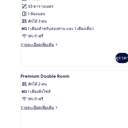
ของ
33 ตารางเมตร
ห้อง
1 ห้องนอน
พรีเมียม
พักได้ 3 คน
ทวิน
1 เตียงสำหรับสองท่าน และ 1 เตียงเดี่ยว
Wi-Fi ฟรี
ราย
รายละเอียดเพิ่มเติม
ละเอียด
เพิ่ม
ดูราค
เติม
เกี่ยว
กับ
เครื่องนอนระดับพรีเมียม, มินิบาร
เปิด
4
ห้อง
Premium Double Room
พรีเมียม
ภาพถ่าย
พักได้ 2 คน
ทวิ
ทั้งหมด
น
1 เตียงคิงไซส์
ของ
Wi-Fi ฟรี
Premium
ราย
รายละเอียดเพิ่มเติม
Double
ละเอียด
เพิ่ม
Room
เติม
เกี่ยว