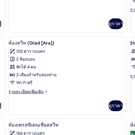
ละเอียด
ใหญ่
2
เพิ่ม
รา
รา
D
2
เติม
ละ
B
เตียง,
เกี่ยว
เพิ
า
ดูราคา
กับ
(
เต
ห้อง
ห้อง
เกี
B
สวี
มุม
กับ
o
งนอนระดับพรีเมียม, มินิบาร์, ตู้นิรภัยในห้องพัก, โต๊ะทำงาน
เครื่องนอนระดับพรีเมียม, มินิบาร์, ตู้นิ
เปิด
เป
ท,
7
P
ห้องสวีท (Glad [Ara])
S
B
เตียง
Fa
ภาพถ่าย
ภ
102 ตารางเมตร
ใหญ่
T
Tw
2
ทั้งหมด
ทั
Ro
2 ห้องนอน
R
เตียง,
2
ของ
ข
a
พักได้ 4 คน
ห้อง
Do
มุม
u
S
Be
ห้อง
2 เตียงสำหรับสองท่าน
รา
รา
(S
c
D
ละ
Wi-Fi ฟรี
สวีท
Bo
เพิ
in
R
or
(Glad
ราย
รายละเอียดเพิ่มเติม
เต
Ba
ละเอียด
เกี
[Ara])
T
เพิ่ม
กับ
า
ดูราคา
Ra
เติม
St
as
เกี่ยว
Do
u
กับ
R
์, ตู้นิรภัยในห้องพัก, โต๊ะทำงาน
เครื่องนอนระดับพรีเมียม, มินิบาร์, ตู้นิ
เปิด
เป
ch
9
ห้อง
ห้องเพรสซิเดนเชียลสวีท
ห้
in)
สวี
ภาพถ่าย
ภ
166 ตารางเมตร
ท
8.