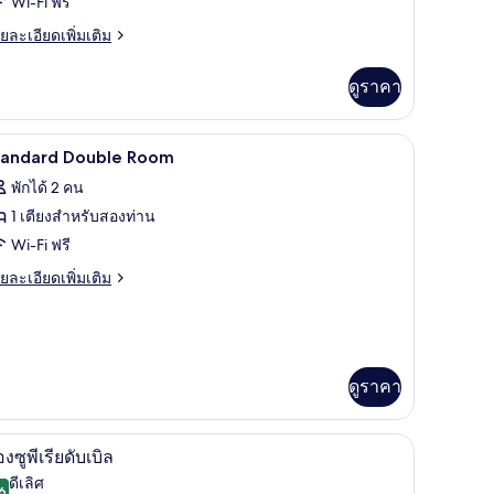
Wi-Fi ฟรี
ย
ยละเอียดเพิ่มเติม
ouble
เอียด
eds
่ม
ดูราคา
Shower
ิม
่ยว
ooth
r
รภัยในห้องพัก, โต๊ะทำงาน
เครื่องนอนระดับพรีเมียม, มินิบาร์, ตู้นิรภัยในห
ิด
4
remium
tandard Double Room
ath
mily
าพถ่าย
พักได้ 2 คน
ub
in
้งหมด
om,
1 เตียงสำหรับสองท่าน
andomly
อง
ssigned
Wi-Fi ฟรี
uble
pon
tandard
ds
ย
ยละเอียดเพิ่มเติม
hower
heck
ouble
เอียด
oth
่ม
)
oom
ิม
th
่ยว
ub
ดูราคา
ndomly
andard
signed
uble
pon
oom
รภัยในห้องพัก, โต๊ะทำงาน
เครื่องนอนระดับพรีเมียม, มินิบาร์, ตู้นิรภัยในห
ิด
eck
7
องซูพีเรียดับเบิล
าพถ่าย
ดีเลิศ
6