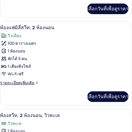
นอน,
เพิ่ม
เลือกวันที่เพื่อดูราคา
เติม
วิว
เกี่ยว
เมือง
กับ
ห้องแฟมิลี่สวีท, 2 ห้องนอน | เครื่องนอน
เปิด
6
ห้อง
ห้องแฟมิลี่สวีท, 2 ห้องนอน
สวี
ภาพถ่าย
วิวเมือง
ท,
ทั้งหมด
2
100 ตารางเมตร
ห้อง
ของ
1 ห้องนอน
นอน,
วิว
ห้อง
พักได้ 5 คน
เมือง
1 เตียงคิงไซส์
แฟ
Wi-Fi ฟรี
มิ
ราย
รายละเอียดเพิ่มเติม
ลี่
ละเอียด
สวีท,
เพิ่ม
เลือกวันที่เพื่อดูราคา
เติม
2
เกี่ยว
ห้อง
กับ
เครื่องนอนระดับพรีเมียม, เตียงพร้อมฟูกเ
เปิด
6
ห้อง
ห้องสวีท, 2 ห้องนอน, วิวทะเล
นอน
แฟ
ภาพถ่าย
วิวทะเล
มิ
ทั้งหมด
ลี่
1 ห้องนอน