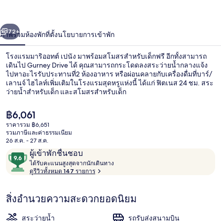
ออทต์
่อน
ถัดไป
น้า
72+
ภาพรวม
ห้องพัก
ที่ตั้ง
นโยบายการเข้าพัก
เปนัง
โรงแรมมาริออทต์ เปนัง มาพร้อมสโมสรสำหรับเด็กฟรี อีกทั้งสามารถ
เดินไป Gurney Drive ได้ คุณสามารถกระโดดลงสระว่ายน้ำกลางแจ้ง
ไปหาอะไรรับประทานที่2 ห้องอาหาร หรือผ่อนคลายกับเครื่องดื่มที่บาร์/
เลานจ์ ไฮไลท์เพิ่มเติมในโรงแรมสุดหรูแห่งนี้ ได้แก่ ฟิตเนส 24 ชม. สระ
ว่ายน้ำสำหรับเด็ก และสโมสรสำหรับเด็ก
ราคา
฿6,061
ปัจจุบัน
ราคารวม ฿6,651
฿6,061
รวมภาษีและค่าธรรมเนียม
เอ็กเซกคิวทีฟเลาจน์
26 ส.ค. - 27 ส.ค.
รีวิว
9.6
ผู้เข้าพักชื่นชอบ
ไ
จาก
ได้รับคะแนนสูงสุดจากนักเดินทาง
ด้
ดูรีวิวทั้งหมด 147 รายการ
10,
รั
ผู้
บ
สิ่งอำนวยความสะดวกยอดนิยม
ค
เข้า
ะ
พัก
แ
สระว่ายน้ำ
รถรับส่งสนามบิน