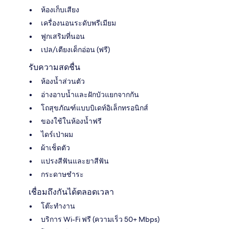
ห้องเก็บเสียง
เครื่องนอนระดับพรีเมียม
ฟูกเสริมที่นอน
เปล/เตียงเด็กอ่อน (ฟรี)
รับความสดชื่น
ห้องน้ำส่วนตัว
อ่างอาบน้ำและฝักบัวแยกจากกัน
โถสุขภัณฑ์แบบบิเดท์อิเล็กทรอนิกส์
ของใช้ในห้องน้ำฟรี
ไดร์เป่าผม
ผ้าเช็ดตัว
แปรงสีฟันและยาสีฟัน
กระดาษชำระ
เชื่อมถึงกันได้ตลอดเวลา
โต๊ะทำงาน
บริการ Wi-Fi ฟรี (ความเร็ว 50+ Mbps)