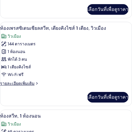
ละเอียด
นอน,
เพิ่ม
เลือกวันที่เพื่อดูราคา
เติม
วิว
เกี่ยว
เมือง
กับ
ห้องเพรสซิเดนเชียลสวีท, เตียงคิงไซส์ 1 เ
เปิด
8
ห้อง
ห้องเพรสซิเดนเชียลสวีท, เตียงคิงไซส์ 1 เตียง, วิวเมือง
สวี
ภาพถ่าย
วิวเมือง
ท,
ทั้งหมด
1
144 ตารางเมตร
ห้อง
ของ
1 ห้องนอน
นอน,
วิว
ห้อง
พักได้ 3 คน
เมือง
1 เตียงคิงไซส์
เพรส
Wi-Fi ฟรี
ซิ
ราย
รายละเอียดเพิ่มเติม
เดน
ละเอียด
เชีย
เพิ่ม
เลือกวันที่เพื่อดูราคา
เติม
ล
เกี่ยว
กับ
สวีท,
เครื่องนอนระดับพรีเมียม, เตียงพร้อมฟูกเ
เปิด
6
ห้อง
ห้องสวีท, 1 ห้องนอน
เตียง
เพรส
ภาพถ่าย
วิวเมือง
ซิ
คิง
ทั้งหมด
เดน
65 ตารางเมตร