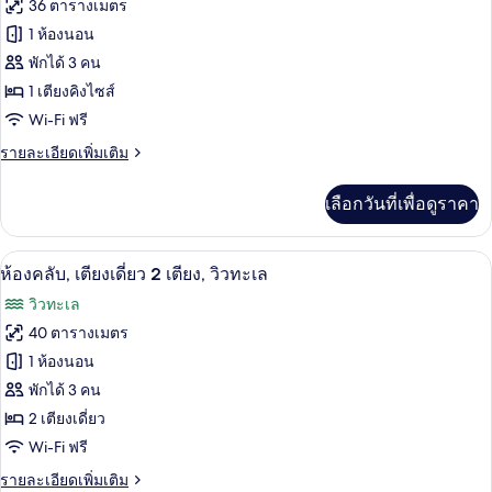
ทั้งหมด
เดี่ยว
36 ตารางเมตร
2
ของ
1 ห้องนอน
เตียง,
วิว
ห้อง
พักได้ 3 คน
เมือง
1 เตียงคิงไซส์
คลับ,
Wi-Fi ฟรี
เตียง
ราย
รายละเอียดเพิ่มเติม
คิง
ละเอียด
ไซส์
เพิ่ม
เลือกวันที่เพื่อดูราคา
เติม
1
เกี่ยว
เตียง,
กับ
เครื่องนอนระดับพรีเมียม, เตียงพร้อมฟูกเ
เปิด
9
ห้อง
ห้องคลับ, เตียงเดี่ยว 2 เตียง, วิวทะเล
วิว
คลับ,
ภาพถ่าย
วิวทะเล
เตียง
เมือง
ทั้งหมด
คิง
40 ตารางเมตร
ไซส์
ของ
1 ห้องนอน
1
เตียง,
ห้อง
พักได้ 3 คน
วิว
2 เตียงเดี่ยว
คลับ,
เมือง
Wi-Fi ฟรี
เตียง
ราย
รายละเอียดเพิ่มเติม
เดี่ยว