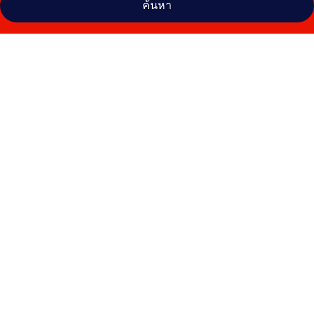
ค้นหา
คลัง
ภาพ
โรงแรม
มา
ริ