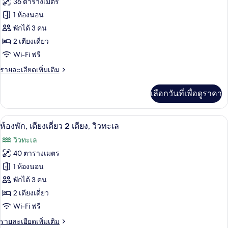
36 ตารางเมตร
ไซส์
ของ
1 ห้องนอน
1
เตียง,
ห้อง
พักได้ 3 คน
วิว
2 เตียงเดี่ยว
พัก,
ทะเล
Wi-Fi ฟรี
เตียง
ราย
รายละเอียดเพิ่มเติม
เดี่ยว
ละเอียด
2
เพิ่ม
เลือกวันที่เพื่อดูราคา
เติม
เตียง,
เกี่ยว
วิว
กับ
เครื่องนอนระดับพรีเมียม, เตียงพร้อมฟูกเ
เปิด
8
ห้อง
ห้องพัก, เตียงเดี่ยว 2 เตียง, วิวทะเล
เมือง
พัก,
ภาพถ่าย
วิวทะเล
เตียง
ทั้งหมด
เดี่ยว
40 ตารางเมตร
2
ของ
1 ห้องนอน
เตียง,
วิว
ห้อง
พักได้ 3 คน
เมือง
2 เตียงเดี่ยว
พัก,
Wi-Fi ฟรี
เตียง
ราย
รายละเอียดเพิ่มเติม
เดี่ยว