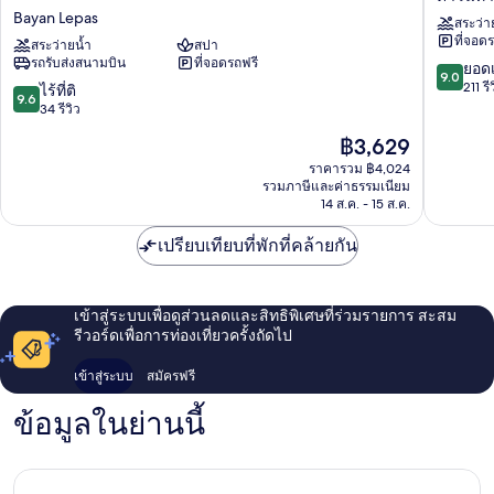
นิค
Marriott
Bayan Lepas
สระว่า
มาร์
Penang
ที่จอด
จอรี
สระว่ายน้ำ
สปา
ดาวน์
รถรับส่งสนามบิน
ที่จอดรถฟรี
โฮ
ทาวน์
9.0
ยอดเ
9.0
เทล,
เมือง
จาก
211 รี
9.6
ไร้ที่ติ
9.6
ปีนัง,
จอร์จ
10,
จาก
34 รีวิว
อะ
ทาวน์
ยอด
10,
ราคา
฿3,629
ทริ
เยี่ยม,
ไร้
ปัจจุบัน
บิ
211
ที่
ราคารวม ฿4,024
คือ
วต์
รีวิว
รวมภาษีและค่าธรรมเนียม
ติ,
฿3,629
พอร์ต
14 ส.ค. - 15 ส.ค.
34
โฟ
รีวิว
ลิโอ
เปรียบเทียบที่พักที่คล้ายกัน
โฮ
เทล
Bayan
เข้าสู่ระบบเพื่อดูส่วนลดและสิทธิพิเศษที่ร่วมรายการ สะสม
Lepas
รีวอร์ดเพื่อการท่องเที่ยวครั้งถัดไป
เข้าสู่ระบบ
สมัครฟรี
ข้อมูลในย่านนี้