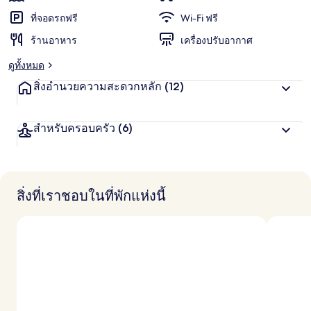
ชื่น
น
น
ที่จอดรถฟรี
Wi-Fi ฟรี
ชอบ
สู
ร้านอาหาร
เครื่องปรับอากาศ
ง
สุ
ดูทั้งหมด
ด
จ
สิ่งอำนวยความสะดวกหลัก
(12)
า
ก
นั
สำหรับครอบครัว
(6)
ก
เ
ดิ
น
ท
า
สิ่งที่เราชอบในที่พักแห่งนี้
ง