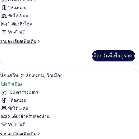
ไซส์
เชีย
ของ
1 ห้องนอน
ล
1
สวี
ห้อง
พักได้ 3 คน
เตียง,
ท,
1 เตียงคิงไซส์
สวีท,
เตียง
วิว
Wi-Fi ฟรี
คิง
1
ไซส์
เมือง
ห้อง
ราย
รายละเอียดเพิ่มเติม
1
ละเอียด
เตียง,
นอน
เพิ่ม
วิว
เลือกวันที่เพื่อดูราคา
เติม
เมือง
เกี่ยว
กับ
เครื่องนอนระดับพรีเมียม, เตียงพร้อมฟูกเ
เปิด
6
ห้อง
ห้องสวีท, 2 ห้องนอน, วิวเมือง
สวี
ภาพถ่าย
วิวเมือง
ท,
ทั้งหมด
1
100 ตารางเมตร
ห้อง
ของ
1 ห้องนอน
นอน
ห้อง
พักได้ 5 คน
2 เตียงสำหรับสองท่าน
สวีท,
Wi-Fi ฟรี
2
ห้อง
ราย
รายละเอียดเพิ่มเติม
ละเอียด