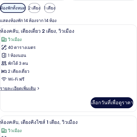
ตัว
ห้องพักทั้งหมด
2 เตียง
1 เตียง
กรอง
แสดงห้องพัก 14 ห้องจาก 14 ห้อง
ที่
เครื่องนอนระดับพรีเมียม, เตียงพร้อมฟูกเ
เปิด
มี
9
ห้องคลับ, เตียงเดี่ยว 2 เตียง, วิวเมือง
ให้
ภาพถ่าย
วิวเมือง
สำหรับ
ทั้งหมด
40 ตารางเมตร
ห้อง
ของ
1 ห้องนอน
พัก
ห้อง
พักได้ 3 คน
2 เตียงเดี่ยว
คลับ,
Wi-Fi ฟรี
เตียง
ราย
รายละเอียดเพิ่มเติม
เดี่ยว
ละเอียด
2
เพิ่ม
เลือกวันที่เพื่อดูราคา
เติม
เตียง,
เกี่ยว
วิว
กับ
วิวเมือง
เปิด
9
ห้อง
ห้องคลับ, เตียงคิงไซส์ 1 เตียง, วิวเมือง
เมือง
คลับ,
ภาพถ่าย
วิวเมือง
เตียง