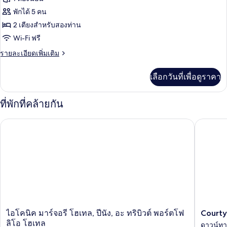
สวี
ของ
พักได้ 5 คน
ท,
2
ห้อง
2 เตียงสำหรับสองท่าน
ห้อง
Wi-Fi ฟรี
สวีท,
นอน
2
ราย
รายละเอียดเพิ่มเติม
ละเอียด
ห้อง
เพิ่ม
เลือกวันที่เพื่อดูราคา
เติม
นอน,
เกี่ยว
วิว
กับ
ที่พักที่คล้ายกัน
ห้อง
ทะเล
สวี
Courtyar
ไอโคนิค มาร์จอรี โฮเทล, ปีนัง, อะ ทริบิวต์ พอร์ตโฟลิโอ โฮเทล
ท,
2
ห้อง
นอน,
วิว
ทะเล
ไอ
Courtya
ไอโคนิค มาร์จอรี โฮเทล, ปีนัง, อะ ทริบิวต์ พอร์ตโฟ
Courty
โค
by
ลิโอ โฮเทล
ดาวน์ทา