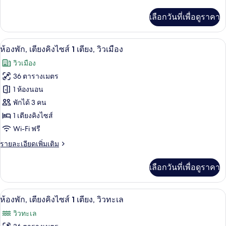
ละเอียด
2
เพิ่ม
เลือกวันที่เพื่อดูราคา
เติม
เตียง,
เกี่ยว
วิว
กับ
วิวเมือง
เปิด
7
ห้อง
ห้องพัก, เตียงคิงไซส์ 1 เตียง, วิวเมือง
ทะเล
พัก,
ภาพถ่าย
วิวเมือง
เตียง
ทั้งหมด
เดี่ยว
36 ตารางเมตร
2
ของ
1 ห้องนอน
เตียง,
วิว
ห้อง
พักได้ 3 คน
ทะเล
1 เตียงคิงไซส์
พัก,
Wi-Fi ฟรี
เตียง
ราย
รายละเอียดเพิ่มเติม
คิง
ละเอียด
ไซส์
เพิ่ม
เลือกวันที่เพื่อดูราคา
เติม
1
เกี่ยว
เตียง,
กับ
เครื่องนอนระดับพรีเมียม, เตียงพร้อมฟูกเ
เปิด
7
ห้อง
ห้องพัก, เตียงคิงไซส์ 1 เตียง, วิวทะเล
วิว
พัก,
ภาพถ่าย
วิวทะเล
เตียง
เมือง
ทั้งหมด
คิง