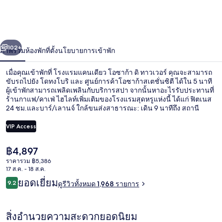
เดียว
โอ
่อน
ถัดไป
น้า
102+
ภาพรวม
ห้องพัก
ที่ตั้ง
นโยบายการเข้าพัก
ซาก้
า
เมื่อคุณเข้าพักที่ โรงแรมแคนเดียว โอซาก้า ดิ ทาวเวอร์ คุณจะสามารถ
ขับรถไปยัง โดทงโบริ และ ศูนย์การค้าโอซาก้าสเตชั่นซิตี ได้ใน 5 นาที
ดิ
ผู้เข้าพักสามารถเพลิดเพลินกับบริการสปา จากนั้นหาอะไรรับประทานที่
ร้านกาแฟ/คาเฟ่ ไฮไลท์เพิ่มเติมของโรงแรมสุดหรูแห่งนี้ ได้แก่ ฟิตเนส
24 ชม.และบาร์/เลานจ์ ใกล้ขนส่งสาธารณะ: เดิน 9 นาทีถึง สถานี
ทาวเวอร์
Higobashi และ 9 นาทีถึง สถานี Higashi-Umeda
VIP Access
ราคา
฿4,897
บาร์ (ในที่พัก)
ปัจจุบัน
ราคารวม ฿5,386
฿4,897
17 ส.ค. - 18 ส.ค.
รีวิว
ยอดเยี่ยม
9.2
ดูรีวิวทั้งหมด 1,968 รายการ
9.2 จาก 10
สิ่งอำนวยความสะดวกยอดนิยม