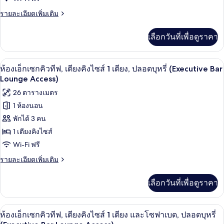
ปลอด
ลัก
Lounge
บุหรี่
ราย
รายละเอียดเพิ่มเติม
Access)
ซ์,
(Executive
ละเอียด
Bar
เพิ่ม
เตียง
เลือกวันที่เพื่อดูราคา
Lounge
เติม
Access)
คิง
เกี่ยว
กับ
ไซส์
บาร์ (ในที่พัก)
เปิด
9
ห้อง
ห้องเอ็กเซกคิวทีฟ, เตียงคิงไซส์ 1 เตียง, ปลอดบุหรี่ (Executive Bar
1
ดี
ภาพถ่าย
Lounge Access)
ลัก
เตียง
ทั้งหมด
26 ตารางเมตร
ซ์,
และ
เตียง
1 ห้องนอน
ของ
คิง
โซฟา
พักได้ 3 คน
ไซส์
ห้อง
1
1 เตียงคิงไซส์
เบด,
เอ็ก
เตียง
Wi-Fi ฟรี
ปลอด
และ
เซก
โซฟา
ราย
รายละเอียดเพิ่มเติม
บุหรี่
คิว
เบด,
ละเอียด
(Executive
ปลอด
เพิ่ม
ทีฟ,
เลือกวันที่เพื่อดูราคา
บุหรี่
Bar
เติม
(Executive
เตียง
เกี่ยว
Lounge
Bar
กับ
Access)
คิง
บาร์ (ในที่พัก)
เปิด
Lounge
9
ห้อง
ห้องเอ็กเซกคิวทีฟ, เตียงคิงไซส์ 1 เตียง และโซฟาเบด, ปลอดบุหรี่
Access)
เอ็ก