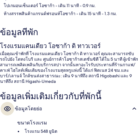
โปเกมอนเซ็นเตอร์ โอซาก้า
- เดิน 11 นาที
- 0.9 กม.
ห้างสรรพสินค้าแกรนด์ฟรอนท์โอซาก้า
- เดิน 15 นาที
- 1.3 กม.
ข้อมูลที่พัก
โรงแรมแคนเดียว โอซาก้า ดิ ทาวเวอร์
เมื่อคุณเข้าพักที่ โรงแรมแคนเดียว โอซาก้า ดิ ทาวเวอร์ คุณจะสามารถขับ
รถไปยัง โดทงโบริ และ ศูนย์การค้าโอซาก้าสเตชั่นซิตี ได้ใน 5 นาที ผู้เข้าพัก
สามารถเพลิดเพลินกับบริการสปา จากนั้นหาอะไรรับประทานที่ร้านกาแฟ/
คาเฟ่ ไฮไลท์เพิ่มเติมของโรงแรมสุดหรูแห่งนี้ ได้แก่ ฟิตเนส 24 ชม.และ
บาร์/เลานจ์ ใกล้ขนส่งสาธารณะ: เดิน 9 นาทีถึง สถานี Higobashi และ 9
นาทีถึง สถานี Higashi-Umeda
ข้อมูลเพิ่มเติมเกี่ยวกับที่พักนี้
ข้อมูลโดยย่อ
ขนาดโรงแรม
โรงแรม 548 ยูนิต