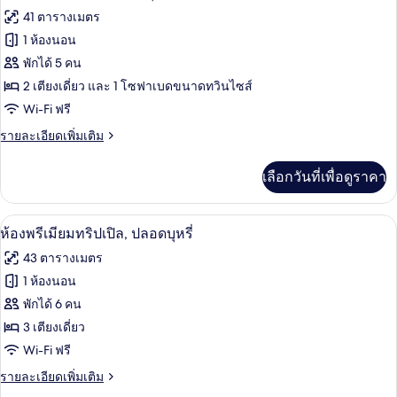
พรีเมียม
ภาพถ่าย
41 ตารางเมตร
ทวิ
ทั้งหมด
น,
1 ห้องนอน
ปลอด
ของ
พักได้ 5 คน
บุหรี่
(Universal)
ห้อง
2 เตียงเดี่ยว และ 1 โซฟาเบดขนาดทวินไซส์
Wi-Fi ฟรี
พรีเมียม
ราย
รายละเอียดเพิ่มเติม
ทวิน,
ละเอียด
ปลอด
เพิ่ม
เลือกวันที่เพื่อดูราคา
เติม
บุหรี่
เกี่ยว
(Universal,
กับ
ผ้านวมขนเป็ด, ตู้นิรภัยในห้องพัก, โต๊ะท
เปิด
8
ห้อง
with
ห้องพรีเมียมทริปเปิล, ปลอดบุหรี่
พรีเมียม
ภาพถ่าย
Sofa
43 ตารางเมตร
ทวิ
Bed)
ทั้งหมด
น,
1 ห้องนอน
ปลอด
ของ
พักได้ 6 คน
บุหรี่
(Universal,
ห้อง
3 เตียงเดี่ยว
with
Wi-Fi ฟรี
พรีเมียม
Sofa
Bed)
ราย
รายละเอียดเพิ่มเติม
ทริปเปิล,
ละเอียด