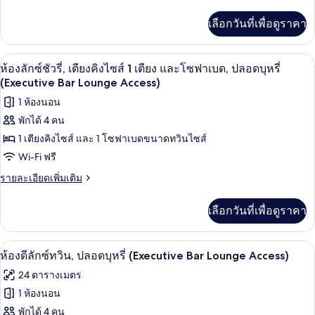
และ
ละเอียด
ปลอด
รี่,
โซฟา
เพิ่ม
เลือกวันที่เพื่อดูราคา
เบด,
บุหรี่
เติม
เตียง
ปลอด
เกี่ยว
(Executive
บุหรี่
คิง
กับ
บาร์ (ในที่พัก)
เปิด
Bar
(Executive
11
ห้อง
ห้องลักซ์ชัวรี่, เตียงคิงไซส์ 1 เตียง และโซฟาเบด, ปลอดบุหรี่
ไซส์
Bar
Lounge
ลัก
ภาพถ่าย
(Executive Bar Lounge Access)
Lounge
ซ์ชัว
1
Access)
ทั้งหมด
1 ห้องนอน
Access)
รี่,
เตียง,
เตียง
พักได้ 4 คน
ของ
คิง
ปลอด
1 เตียงคิงไซส์ และ 1 โซฟาเบดขนาดทวินไซส์
ไซส์
ห้อง
บุหรี่
1
Wi-Fi ฟรี
ลัก
เตียง,
ราย
รายละเอียดเพิ่มเติม
ปลอด
ซ์ชัว
ละเอียด
บุหรี่
เพิ่ม
รี่,
เลือกวันที่เพื่อดูราคา
เติม
เตียง
เกี่ยว
กับ
คิง
บาร์ (ในที่พัก)
เปิด
9
ห้อง
ห้องดีลักซ์ทวิน, ปลอดบุหรี่ (Executive Bar Lounge Access)
ไซส์
ลัก
ภาพถ่าย
24 ตารางเมตร
ซ์ชัว
1
ทั้งหมด
รี่,
1 ห้องนอน
เตียง
เตียง
ของ
พักได้ 4 คน