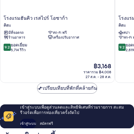
Sofa
Bed)
โรง
โรงแรม
โรงแรมฮันคิว เรสไปร์ โอซาก้า
โรงแรม
แรม
มอน
คิตะ
คิตะ
ฮัน
เท
มีที่จอดรถ
Wi-Fi ฟรี
สปา
คิว
อเรย์
ร้านอาหาร
เครื่องปรับอากาศ
Wi-Fi 
เรส
เลอ
ไปร์
เฟรเร
9.2
9.2
ยอดเยี่ยม
ยอดเ
9.2
9.2
โอ
โอ
จาก
จาก
5,714 รีวิว
2,819 
ซาก้
ซาก้
10,
10,
า
า
ยอด
ยอด
ราคา
฿3,168
คิตะ
คิตะ
เยี่ยม,
เยี่ยม,
ปัจจุบัน
5,714
2,819
ราคารวม ฿4,008
คือ
รีวิว
รีวิว
27 ส.ค. - 28 ส.ค.
฿3,168
เปรียบเทียบที่พักที่คล้ายกัน
เข้าสู่ระบบเพื่อดูส่วนลดและสิทธิพิเศษที่ร่วมรายการ สะสม
รีวอร์ดเพื่อการท่องเที่ยวครั้งถัดไป
เข้าสู่ระบบ
สมัครฟรี