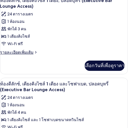
Suite
ห้องดีลักซ์, เตียงคิงไซส์ 1 เตียง, ปลอดบุหรี่ (Executive Bar
พรีเมียม,
ภาพถ่าย
Lounge Access)
with
ปลอด
Sofa
ทั้งหมด
24 ตารางเมตร
บุหรี่
Bed)
(PrivateSpa
1 ห้องนอน
ของ
CANDEO
พักได้ 3 คน
Suite
ห้อง
with
1 เตียงคิงไซส์
ดี
Sofa
Wi-Fi ฟรี
Bed)
ลัก
ราย
รายละเอียดเพิ่มเติม
ซ์,
ละเอียด
เพิ่ม
เตียง
เลือกวันที่เพื่อดูราคา
เติม
คิง
เกี่ยว
กับ
ไซส์
บาร์ (ในที่พัก)
เปิด
9
ห้อง
ห้องดีลักซ์, เตียงคิงไซส์ 1 เตียง และโซฟาเบด, ปลอดบุหรี่
1
ดี
ภาพถ่าย
(Executive Bar Lounge Access)
ลัก
เตียง,
ทั้งหมด
24 ตารางเมตร
ซ์,
ปลอด
เตียง
1 ห้องนอน
ของ
คิง
บุหรี่
พักได้ 4 คน
ไซส์
ห้อง
1
(Executive
1 เตียงคิงไซส์ และ 1 โซฟาเบดขนาดทวินไซส์
ดี
เตียง,
Bar
Wi-Fi ฟรี