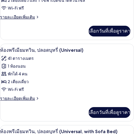
ห้อง
2 เตียงเดี่ยว และ 1 โซฟาเบดขนาดทวินไซส์
ปลอด
Wi-Fi ฟรี
เอ็ก
บุหรี่
ราย
รายละเอียดเพิ่มเติม
เซก
ละเอียด
คิว
เพิ่ม
เลือกวันที่เพื่อดูราคา
เติม
ทีฟ
เกี่ยว
ทวิน,
กับ
สิ่งอำนวยความสะดวกในที่พัก
เปิด
8
ห้อง
ห้องพรีเมียมทวิน, ปลอดบุหรี่ (Universal)
ปลอด
เอ็ก
ภาพถ่าย
41 ตารางเมตร
เซก
บุหรี่
ทั้งหมด
คิว
1 ห้องนอน
(with
ทีฟ
ของ
พักได้ 4 คน
Sofa
ทวิ
น,
ห้อง
2 เตียงเดี่ยว
Bed)
ปลอด
Wi-Fi ฟรี
พรีเมียม
บุหรี่
(with
ราย
รายละเอียดเพิ่มเติม
ทวิน,
Sofa
ละเอียด
ปลอด
Bed)
เพิ่ม
เลือกวันที่เพื่อดูราคา
เติม
บุหรี่
เกี่ยว
(Universal)
กับ
สิ่งอำนวยความสะดวกในที่พัก
เปิด
8
ห้อง
ห้องพรีเมียมทวิน, ปลอดบุหรี่ (Universal, with Sofa Bed)