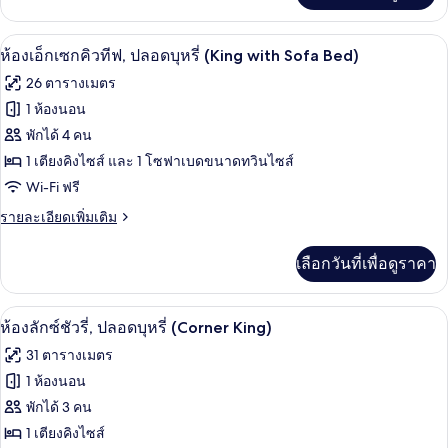
ทีฟ,
เกี่ยว
ปลอด
กับ
ผ้านวมขนเป็ด, ตู้นิรภัยในห้องพัก, โต๊ะท
เปิด
7
ห้อง
ห้องเอ็กเซกคิวทีฟ, ปลอดบุหรี่ (King with Sofa Bed)
บุหรี่
เอ็ก
ภาพถ่าย
26 ตารางเมตร
เซก
(King)
ทั้งหมด
คิว
1 ห้องนอน
ทีฟ,
ของ
พักได้ 4 คน
ปลอด
บุหรี่
ห้อง
1 เตียงคิงไซส์ และ 1 โซฟาเบดขนาดทวินไซส์
(King)
Wi-Fi ฟรี
เอ็ก
ราย
รายละเอียดเพิ่มเติม
เซก
ละเอียด
คิว
เพิ่ม
เลือกวันที่เพื่อดูราคา
เติม
ทีฟ,
เกี่ยว
ปลอด
กับ
รองเท้าสวมภายในห้อง, โถสุขภัณฑ์แบบบิ
เปิด
9
ห้อง
ห้องลักซ์ชัวรี่, ปลอดบุหรี่ (Corner King)
บุหรี่
เอ็ก
ภาพถ่าย
31 ตารางเมตร
เซก
(King
ทั้งหมด
คิว
1 ห้องนอน
with
ทีฟ,
ของ
Sofa
พักได้ 3 คน
ปลอด
Bed)
บุหรี่
ห้อง
1 เตียงคิงไซส์