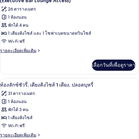
ไซส์
ภาพถ่าย
(Executive Bar Lounge Access)
เซก
1
ทั้งหมด
26 ตารางเมตร
คิว
เตียง,
ทีฟ,
1 ห้องนอน
ของ
เตียง
ปลอด
พักได้ 4 คน
คิง
ห้อง
ไซส์
1 เตียงคิงไซส์ และ 1 โซฟาเบดขนาดทวินไซส์
บุหรี่
เอ็ก
1
Wi-Fi ฟรี
(Executive
เตียง,
เซก
Bar
ปลอด
ราย
รายละเอียดเพิ่มเติม
คิว
บุหรี่
Lounge
ละเอียด
(Executive
เพิ่ม
Access)
ทีฟ,
เลือกวันที่เพื่อดูราคา
Bar
เติม
Lounge
เตียง
เกี่ยว
Access)
กับ
คิง
บาร์ (ในที่พัก)
เปิด
11
ห้อง
ห้องลักซ์ชัวรี่, เตียงคิงไซส์ 1 เตียง, ปลอดบุหรี่
เอ็ก
ไซส์
ภาพถ่าย
31 ตารางเมตร
เซก
1
ทั้งหมด
คิว
1 ห้องนอน
เตียง
ทีฟ,
ของ
พักได้ 3 คน
เตียง
และ
คิง
ห้อง
1 เตียงคิงไซส์
ไซส์
โซฟา
Wi-Fi ฟรี
ลัก
1
เบด,
เตียง
ราย
รายละเอียดเพิ่มเติม
ซ์ชัว