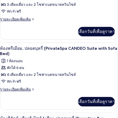
Sofa
ห้อง
3 เตียงเดี่ยว และ 2 โซฟาเบดขนาดทวินไซส์
Bed)
Wi-Fi ฟรี
พรีเมียม,
ราย
รายละเอียดเพิ่มเติม
ปลอด
ละเอียด
บุหรี่
เพิ่ม
เลือกวันที่เพื่อดูราคา
เติม
(Private
เกี่ยว
Spa
กับ
ห้องพรีเมียม, ปลอดบุหรี่ (PrivateSpa C
เปิด
Suite
11
ห้อง
ห้องพรีเมียม, ปลอดบุหรี่ (PrivateSpa CANDEO Suite with Sofa
พรีเมียม,
with
ภาพถ่าย
Bed)
ปลอด
Sofa
ทั้งหมด
1 ห้องนอน
บุหรี่
Bed)
(Private
พักได้ 6 คน
ของ
Spa
4 เตียงเดี่ยว และ 2 โซฟาเบดขนาดทวินไซส์
Suite
ห้อง
with
Wi-Fi ฟรี
พรีเมียม,
Sofa
ราย
รายละเอียดเพิ่มเติม
Bed)
ปลอด
ละเอียด
เพิ่ม
บุหรี่
เลือกวันที่เพื่อดูราคา
เติม
(PrivateSpa
เกี่ยว
CANDEO
กับ
บาร์ (ในที่พัก)
เปิด
9
ห้อง