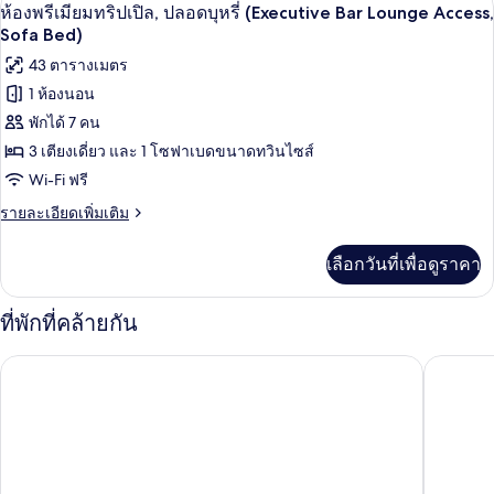
เปิด
10
ห้อง
ห้องพรีเมียมทริปเปิล, ปลอดบุหรี่ (Executive Bar Lounge Access,
Lounge
พรีเมียม
ภาพถ่าย
Sofa Bed)
Access)
ทริปเปิล,
ทั้งหมด
43 ตารางเมตร
ปลอด
บุหรี่
1 ห้องนอน
ของ
(Executive
พักได้ 7 คน
Bar
ห้อง
Lounge
3 เตียงเดี่ยว และ 1 โซฟาเบดขนาดทวินไซส์
พรีเมียม
Access)
Wi-Fi ฟรี
ทริปเปิล,
ราย
รายละเอียดเพิ่มเติม
ปลอด
ละเอียด
เพิ่ม
บุหรี่
เลือกวันที่เพื่อดูราคา
เติม
(Executive
เกี่ยว
Bar
กับ
ที่พักที่คล้ายกัน
ห้อง
Lounge
พรีเมียม
Access,
โรงแรมฮันคิว เรสไปร์ โอซาก้า
โรงแรมมอ
ทริปเปิล,
Sofa
ปลอด
บุหรี่
Bed)
(Executive
Bar
Lounge
Access,