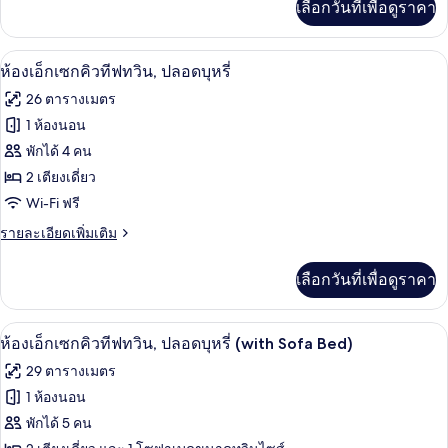
เลือกวันที่เพื่อดูราคา
เติม
ทวิน,
เกี่ยว
ปลอด
กับ
รองเท้าสวมภายในห้อง, โถสุขภัณฑ์แบบบิ
เปิด
8
ห้อง
ห้องเอ็กเซกคิวทีฟทวิน, ปลอดบุหรี่
บุหรี่
ดี
ภาพถ่าย
26 ตารางเมตร
ลัก
(with
ทั้งหมด
ซ์
1 ห้องนอน
Sofa
ทวิ
ของ
Bed)
พักได้ 4 คน
น,
ปลอด
ห้อง
2 เตียงเดี่ยว
บุหรี่
Wi-Fi ฟรี
เอ็ก
(with
Sofa
ราย
รายละเอียดเพิ่มเติม
เซก
Bed)
ละเอียด
คิว
เพิ่ม
เลือกวันที่เพื่อดูราคา
เติม
ทีฟ
เกี่ยว
ทวิน,
กับ
รองเท้าสวมภายในห้อง, โถสุขภัณฑ์แบบบิ
เปิด
9
ห้อง
ห้องเอ็กเซกคิวทีฟทวิน, ปลอดบุหรี่ (with Sofa Bed)
ปลอด
เอ็ก
ภาพถ่าย
29 ตารางเมตร
เซก
บุหรี่
ทั้งหมด
คิว
1 ห้องนอน
ทีฟ
ของ
พักได้ 5 คน
ทวิ
น,