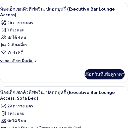
กับ
บุหรี่
บาร์ (ในที่พัก)
เปิด
10
ห้อง
ห้องเอ็กเซกคิวทีฟทวิน, ปลอดบุหรี่ (Executive Bar Lounge
(Executive
ดี
ภาพถ่าย
Access)
ลัก
Bar
ทั้งหมด
26 ตารางเมตร
ซ์
Lounge
ทวิ
1 ห้องนอน
ของ
Access,
น,
พักได้ 4 คน
ปลอด
Sofa
ห้อง
บุหรี่
2 เตียงเดี่ยว
Bed)
เอ็ก
(Executive
Wi-Fi ฟรี
Bar
เซก
Lounge
ราย
รายละเอียดเพิ่มเติม
คิว
Access,
ละเอียด
Sofa
เพิ่ม
ทีฟ
เลือกวันที่เพื่อดูราคา
Bed)
เติม
ทวิน,
เกี่ยว
กับ
ปลอด
บาร์ (ในที่พัก)
เปิด
11
ห้อง
ห้องเอ็กเซกคิวทีฟทวิน, ปลอดบุหรี่ (Executive Bar Lounge
เอ็ก
บุหรี่
ภาพถ่าย
Access, Sofa Bed)
เซก
(Executive
ทั้งหมด
29 ตารางเมตร
คิว
Bar
ทีฟ
1 ห้องนอน
ของ
ทวิ
Lounge
พักได้ 5 คน
น,
ห้อง
Access)
ปลอด