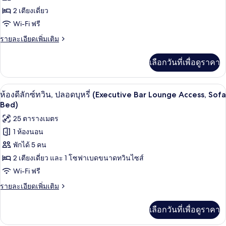
คิง
และ
ไซส์
ห้อง
2 เตียงเดี่ยว
1
โซฟา
Wi-Fi ฟรี
ดี
เตียง
เบด,
และ
ราย
รายละเอียดเพิ่มเติม
ลัก
โซฟา
ละเอียด
ปลอด
ซ์
เบด,
เพิ่ม
เลือกวันที่เพื่อดูราคา
บุหรี่
ปลอด
เติม
ทวิน,
บุหรี่
เกี่ยว
(Executive
(Executive
ปลอด
กับ
Bar
บาร์ (ในที่พัก)
เปิด
Bar
9
ห้อง
ห้องดีลักซ์ทวิน, ปลอดบุหรี่ (Executive Bar Lounge Access, Sofa
บุหรี่
Lounge
Lounge
ดี
ภาพถ่าย
Bed)
Access)
ลัก
Access)
(Executive
ทั้งหมด
25 ตารางเมตร
ซ์
Bar
ทวิ
1 ห้องนอน
ของ
Lounge
น,
พักได้ 5 คน
Access)
ปลอด
ห้อง
บุหรี่
2 เตียงเดี่ยว และ 1 โซฟาเบดขนาดทวินไซส์
ดี
(Executive
Wi-Fi ฟรี
Bar
ลัก
Lounge
ราย
รายละเอียดเพิ่มเติม
ซ์
Access)
ละเอียด
เพิ่ม
ทวิน,
เลือกวันที่เพื่อดูราคา
เติม
ปลอด
เกี่ยว