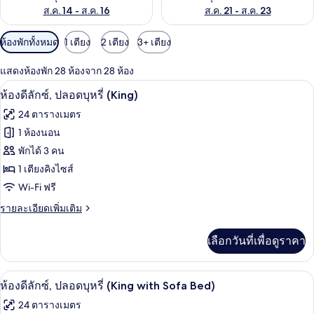
ส.ค. 14 - ส.ค. 16
ส.ค. 21 - ส.ค. 23
ตัว
ห้องพักทั้งหมด
1 เตียง
2 เตียง
3+ เตียง
กรอง
แสดงห้องพัก 28 ห้องจาก 28 ห้อง
ที่
รองเท้าสวมภายในห้อง, โถสุขภัณฑ์แบบบิ
เปิด
มี
7
ห้องดีลักซ์, ปลอดบุหรี่ (King)
ให้
ภาพถ่าย
24 ตารางเมตร
สำหรับ
ทั้งหมด
1 ห้องนอน
ห้อง
ของ
พักได้ 3 คน
พัก
ห้อง
1 เตียงคิงไซส์
Wi-Fi ฟรี
ดี
ราย
รายละเอียดเพิ่มเติม
ลัก
ละเอียด
ซ์,
เพิ่ม
เลือกวันที่เพื่อดูราคา
เติม
ปลอด
เกี่ยว
บุหรี่
กับ
รองเท้าสวมภายในห้อง, โถสุขภัณฑ์แบบบิ
เปิด
7
ห้อง
ห้องดีลักซ์, ปลอดบุหรี่ (King with Sofa Bed)
(King)
ดี
ภาพถ่าย
24 ตารางเมตร
ลัก