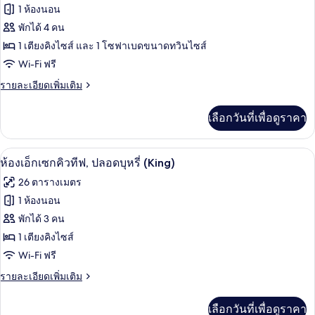
ทั้งหมด
ซ์,
1 ห้องนอน
ปลอด
ของ
พักได้ 4 คน
บุหรี่
(King)
ห้อง
1 เตียงคิงไซส์ และ 1 โซฟาเบดขนาดทวินไซส์
Wi-Fi ฟรี
ดี
ราย
รายละเอียดเพิ่มเติม
ลัก
ละเอียด
ซ์,
เพิ่ม
เลือกวันที่เพื่อดูราคา
เติม
ปลอด
เกี่ยว
บุหรี่
กับ
ผ้านวมขนเป็ด, ตู้นิรภัยในห้องพัก, โต๊ะท
เปิด
7
ห้อง
ห้องเอ็กเซกคิวทีฟ, ปลอดบุหรี่ (King)
(King
ดี
ภาพถ่าย
with
26 ตารางเมตร
ลัก
ทั้งหมด
Sofa
ซ์,
1 ห้องนอน
ปลอด
Bed)
ของ
พักได้ 3 คน
บุหรี่
(King
ห้อง
1 เตียงคิงไซส์
with
Wi-Fi ฟรี
เอ็ก
Sofa
Bed)
ราย
รายละเอียดเพิ่มเติม
เซก
ละเอียด
คิว
เพิ่ม
เลือกวันที่เพื่อดูราคา
เติม