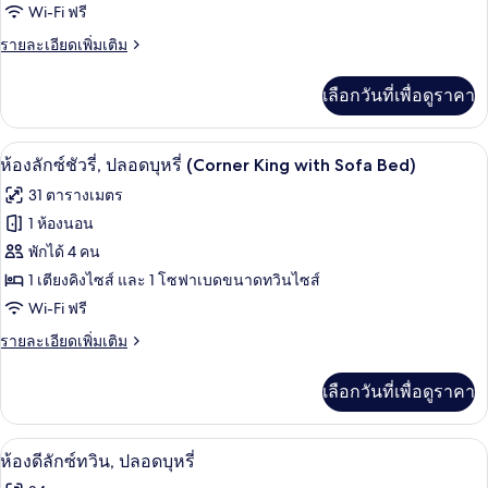
(King
Wi-Fi ฟรี
ลัก
with
Sofa
ราย
รายละเอียดเพิ่มเติม
ซ์ชัว
Bed)
ละเอียด
รี่,
เพิ่ม
เลือกวันที่เพื่อดูราคา
เติม
ปลอด
เกี่ยว
บุหรี่
กับ
รองเท้าสวมภายในห้อง, โถสุขภัณฑ์แบบบิ
เปิด
9
ห้อง
ห้องลักซ์ชัวรี่, ปลอดบุหรี่ (Corner King with Sofa Bed)
(Corner
ลัก
ภาพถ่าย
King)
31 ตารางเมตร
ซ์ชัว
ทั้งหมด
รี่,
1 ห้องนอน
ปลอด
ของ
พักได้ 4 คน
บุหรี่
(Corner
ห้อง
1 เตียงคิงไซส์ และ 1 โซฟาเบดขนาดทวินไซส์
King)
Wi-Fi ฟรี
ลัก
ราย
รายละเอียดเพิ่มเติม
ซ์ชัว
ละเอียด
รี่,
เพิ่ม
เลือกวันที่เพื่อดูราคา
เติม
ปลอด
เกี่ยว
บุหรี่
กับ
ผ้านวมขนเป็ด, ตู้นิรภัยในห้องพัก, โต๊ะท
เปิด
7
ห้อง
ห้องดีลักซ์ทวิน, ปลอดบุหรี่
(Corner
ลัก
ภาพถ่าย