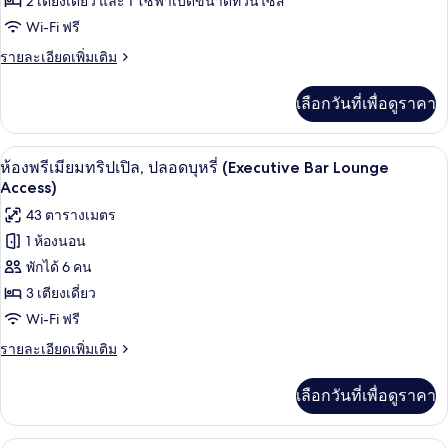
2 เตียงเดี่ยว และ 1 โซฟาเบดขนาดทวินไซส์
เอ็ก
บุหรี่
Wi-Fi ฟรี
(Executive
เซก
Bar
ราย
รายละเอียดเพิ่มเติม
คิว
Lounge
ละเอียด
Access)
เพิ่ม
ทีฟ
เลือกวันที่เพื่อดูราคา
เติม
ทวิน,
เกี่ยว
กับ
ปลอด
บาร์ (ในที่พัก)
เปิด
10
ห้อง
ห้องพรีเมียมทริปเปิล, ปลอดบุหรี่ (Executive Bar Lounge
เอ็ก
บุหรี่
ภาพถ่าย
Access)
เซก
(Executive
ทั้งหมด
43 ตารางเมตร
คิว
Bar
ทีฟ
1 ห้องนอน
ของ
ทวิ
Lounge
พักได้ 6 คน
น,
ห้อง
Access,
ปลอด
3 เตียงเดี่ยว
Sofa
พรีเมียม
บุหรี่
Wi-Fi ฟรี
Bed)
(Executive
ทริปเปิล,
Bar
ราย
รายละเอียดเพิ่มเติม
ปลอด
Lounge
ละเอียด
Access,
เพิ่ม
บุหรี่
เลือกวันที่เพื่อดูราคา
Sofa
เติม
(Executive
Bed)
เกี่ยว
Bar
กับ
บาร์ (ในที่พัก)