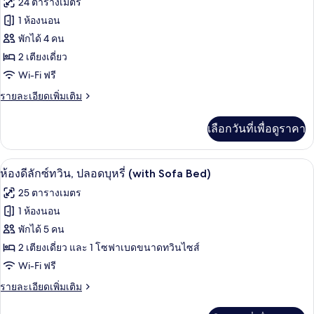
King
24 ตารางเมตร
ซ์ชัว
ทั้งหมด
with
รี่,
1 ห้องนอน
ปลอด
Sofa
ของ
พักได้ 4 คน
บุหรี่
Bed)
(Corner
ห้อง
2 เตียงเดี่ยว
King
Wi-Fi ฟรี
ดี
with
Sofa
ราย
รายละเอียดเพิ่มเติม
ลัก
Bed)
ละเอียด
ซ์
เพิ่ม
เลือกวันที่เพื่อดูราคา
เติม
ทวิน,
เกี่ยว
ปลอด
กับ
ผ้านวมขนเป็ด, ตู้นิรภัยในห้องพัก, โต๊ะท
เปิด
7
ห้อง
ห้องดีลักซ์ทวิน, ปลอดบุหรี่ (with Sofa Bed)
บุหรี่
ดี
ภาพถ่าย
25 ตารางเมตร
ลัก
ทั้งหมด
ซ์
1 ห้องนอน
ทวิ
ของ
พักได้ 5 คน
น,
ปลอด
ห้อง
2 เตียงเดี่ยว และ 1 โซฟาเบดขนาดทวินไซส์
บุหรี่
Wi-Fi ฟรี
ดี
ราย
รายละเอียดเพิ่มเติม
ลัก
ละเอียด
ซ์
เพิ่ม