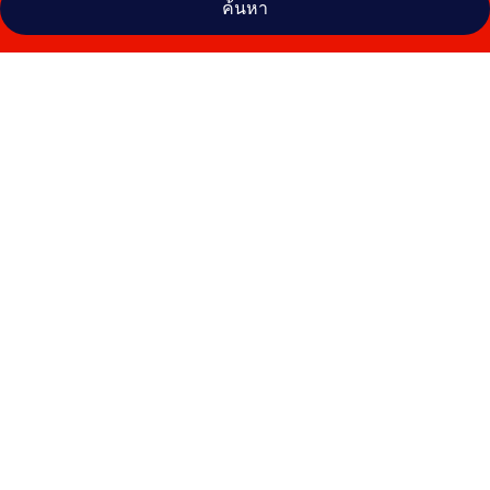
ค้นหา
คลัง
ภาพ
โรงแรม
เพ
กา