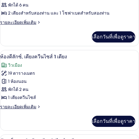
2
ห้อง
พักได้ 6 คน
เตียง
2 เตียงสำหรับสองท่าน และ 1 โซฟาเบดสำหรับสองท่าน
จู
ราย
รายละเอียดเพิ่มเติม
เนียร์
ละเอียด
สวีท
เพิ่ม
เลือกวันที่เพื่อดูราคา
เติม
เกี่ยว
กับ
เครื่องนอนระดับพรีเมียม, ห้องพักตกแต่
เปิด
8
ห้อง
ห้องดีลักซ์, เตียงควีนไซส์ 1 เตียง
จู
ภาพถ่าย
วิวเมือง
เนียร์
ทั้งหมด
สวี
19 ตารางเมตร
ท
ของ
1 ห้องนอน
ห้อง
พักได้ 2 คน
1 เตียงควีนไซส์
ดี
ราย
รายละเอียดเพิ่มเติม
ลัก
ละเอียด
ซ์,
เพิ่ม
เลือกวันที่เพื่อดูราคา
เติม
เตียง
เกี่ยว
ควีน
กับ
ห้องเอ็กเซกคิวทีฟ, เตียงคิงไซส์ 1 เตียง
เปิด