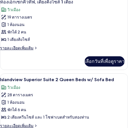
5
ห้อง
ห้องเอ็กเซกคิวทีฟ, เตียงคิงไซส์ 1 เตียง
ไซส์
ดี
ภาพถ่าย
วิวเมือง
ลัก
1
ทั้งหมด
ซ์,
19 ตารางเมตร
เตียง
เตียง
ของ
1 ห้องนอน
ควีน
ไซส์
ห้อง
พักได้ 2 คน
1
1 เตียงคิงไซส์
เอ็ก
เตียง
ราย
รายละเอียดเพิ่มเติม
เซก
ละเอียด
คิว
เพิ่ม
เลือกวันที่เพื่อดูราคา
เติม
ทีฟ,
เกี่ยว
เตียง
กับ
Islandview Superior Suite 2 Queen Bed
เปิด
7
ห้อง
Islandview Superior Suite 2 Queen Beds w/ Sofa Bed
คิง
เอ็ก
ภาพถ่าย
วิวเมือง
เซก
ไซส์
ทั้งหมด
คิว
28 ตารางเมตร
1
ทีฟ,
ของ
1 ห้องนอน
เตียง
เตียง
Islandview
คิง
พักได้ 6 คน
ไซส์
Superior
2 เตียงควีนไซส์ และ 1 โซฟาเบดสำหรับสองท่าน
1
Suite
เตียง
ราย
รายละเอียดเพิ่มเติม