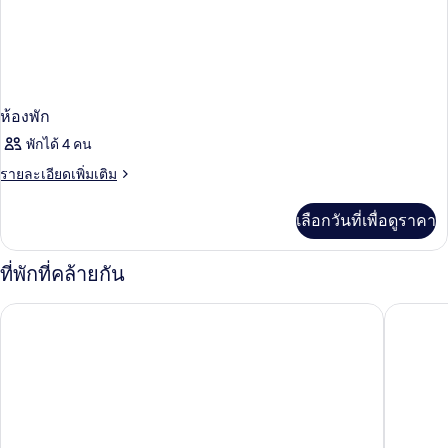
ห้องพัก
พักได้ 4 คน
ราย
รายละเอียดเพิ่มเติม
ละเอียด
เพิ่ม
เลือกวันที่เพื่อดูราคา
เติม
เกี่ยว
กับ
ที่พักที่คล้ายกัน
ห้อง
พัก
เซาท์วินด์สโมเทล
วิคเกอร์ 