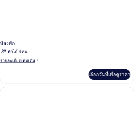
ห้องพัก
พักได้ 4 คน
ราย
รายละเอียดเพิ่มเติม
ละเอียด
เพิ่ม
เลือกวันที่เพื่อดูราคา
เติม
เกี่ยว
กับ
ห้อง
พัก