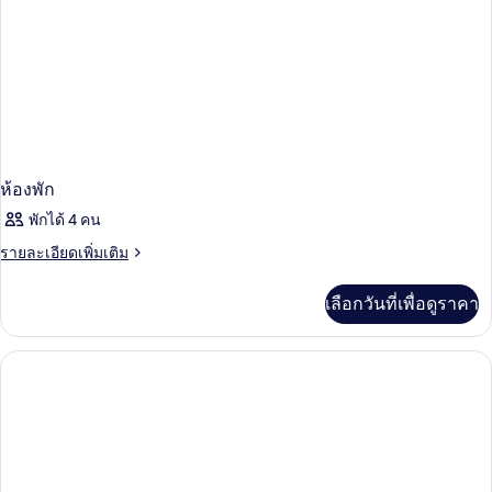
ไซส์
สิ่ง
1
เตียง,
อำนวย
พร้อม
ความ
สิ่ง
อำนวย
สะดวก
ความ
สำหรับ
สะดวก
สำหรับ
ผู้
ผู้
ห้องพัก
พิการ
พิการ
พักได้ 4 คน
ราย
รายละเอียดเพิ่มเติม
ละเอียด
เพิ่ม
เลือกวันที่เพื่อดูราคา
เติม
เกี่ยว
กับ
ห้อง
พัก