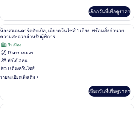
2
ละเอียด
Queen
เพิ่ม
เลือกวันที่เพื่อดูราคา
เติม
Beds
เกี่ยว
w/
กับ
เครื่องนอนระดับพรีเมียม, ห้องพักตกแต่
เปิด
Sofa
6
Islandview
ห้องสแตนดาร์ดดับเบิล, เตียงควีนไซส์ 1 เตียง, พร้อมสิ่งอำนวย
Bed
Superior
ภาพถ่าย
ความสะดวกสำหรับผู้พิการ
Suite
ทั้งหมด
วิวเมือง
2
Queen
17 ตารางเมตร
ของ
Beds
พักได้ 2 คน
w/
ห้อง
Sofa
1 เตียงควีนไซส์
สแตนดาร์ด
Bed
ราย
รายละเอียดเพิ่มเติม
ดับเบิล,
ละเอียด
เพิ่ม
เตียง
เลือกวันที่เพื่อดูราคา
เติม
ควีน
เกี่ยว
กับ
ไซส์
ห้อง
1
สแตนดาร์ด
ดับเบิล,
เตียง,
เตียง
พร้อม
ควีน