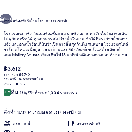
ซัส
่อน
ถัดไป
น้า
43+
ภาพรวม
ห้องพัก
ที่ตั้ง
นโยบายการเข้าพัก
อินเตอร์
เนชั่นแนล
โรงแรมเพกาซัส อินเตอร์เนชั่นแนล มาพร้อมดาดฟ้า อีกทั้งสามารถเดิน
ไป ดูวัลสตรีท ได้ คุณสามารถไปว่ายน้ำในยามเช้าได้ที่สระว่ายน้ำกลาง
แจ้ง และอ่างน้ำร้อนก็นับว่าเป็นการสิ้นสุดวันที่แสนสบาย โรงแรมสไตล์
อาร์ตเดโคแห่งนี้อยู่ห่างจาก บ้านและพิพิธภัณฑ์เออร์เนสต์ เฮมิงเวย์
และ Mallory Square เพียงเดินไป 15 นาที นักเดินทางต่างมอบคำชมเชย
เกี่ยวกับพนักงานและทำเล
ราคา
฿3,612
ปัจจุบัน
ราคารวม ฿5,740
฿3,612
รวมภาษีและค่าธรรมเนียม
ที่อาบแดด
9 ส.ค. - 10 ส.ค.
รีวิว
ดีมาก
8.2
ดูรีวิวทั้งหมด 1,004 รายการ
8.2 จาก 10
สิ่งอำนวยความสะดวกยอดนิยม
สระว่ายน้ำ
อาหารเช้าฟรี