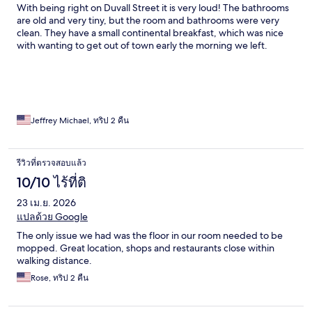
With being right on Duvall Street it is very loud! The bathrooms
are old and very tiny, but the room and bathrooms were very
clean. They have a small continental breakfast, which was nice
with wanting to get out of town early the morning we left.
Jeffrey Michael, ทริป 2 คืน
รีวิวที่ตรวจสอบแล้ว
10/10 ไร้ที่ติ
23 เม.ย. 2026
แปลด้วย Google
The only issue we had was the floor in our room needed to be
mopped. Great location, shops and restaurants close within
walking distance.
Rose, ทริป 2 คืน