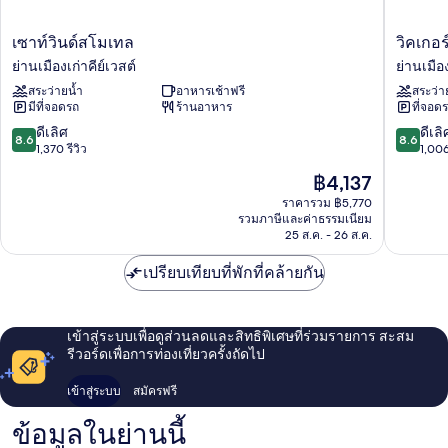
เซา
วิ
เซาท์วินด์สโมเทล
วิคเกอร
ท์
ค
ย่านเมืองเก่าคีย์เวสต์
ย่านเมือง
วิน
เกอร์
สระว่ายน้ำ
อาหารเช้าฟรี
สระว่า
ด์ส
เกส
มีที่จอดรถ
ร้านอาหาร
ที่จอด
โม
ท์
เทล
เฮา
8.6
8.6
ดีเลิศ
ดีเลิ
8.6
8.6
ย่าน
ส์
จาก
จาก
1,370 รีวิว
1,006
เมือง
ย่าน
10,
10,
ราคา
฿4,137
เก่า
เมือง
ดี
ดี
ปัจจุบัน
คีย์
เก่า
เลิศ,
เลิศ,
ราคารวม ฿5,770
คือ
เวสต์
รวมภาษีและค่าธรรมเนียม
คีย์
1,370
1,006
฿4,137
25 ส.ค. - 26 ส.ค.
เวสต์
รีวิว
รีวิว
เปรียบเทียบที่พักที่คล้ายกัน
เข้าสู่ระบบเพื่อดูส่วนลดและสิทธิพิเศษที่ร่วมรายการ สะสม
รีวอร์ดเพื่อการท่องเที่ยวครั้งถัดไป
เข้าสู่ระบบ
สมัครฟรี
ข้อมูลในย่านนี้