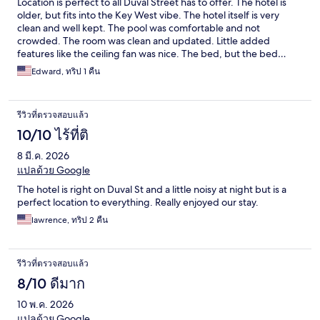
Location is perfect to all Duval Street has to offer. The hotel is
older, but fits into the Key West vibe. The hotel itself is very
clean and well kept. The pool was comfortable and not
crowded. The room was clean and updated. Little added
features like the ceiling fan was nice. The bed, but the bed…
the bed was so comfortable that even if everything else was
Edward, ทริป 1 คืน
awful I would stay here again just for the comfortable bed.
Overall we had a great stay with no disappointment.
รีวิวที่ตรวจสอบแล้ว
10/10 ไร้ที่ติ
8 มี.ค. 2026
แปลด้วย Google
The hotel is right on Duval St and a little noisy at night but is a
perfect location to everything. Really enjoyed our stay.
lawrence, ทริป 2 คืน
รีวิวที่ตรวจสอบแล้ว
8/10 ดีมาก
10 พ.ค. 2026
แปลด้วย Google