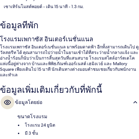
เซาเทิร์นโมสต์พอยต์
- เดิน 15 นาที
- 1.3 กม.
ข้อมูลที่พัก
โรงแรมเพกาซัส อินเตอร์เนชั่นแนล
โรงแรมเพกาซัส อินเตอร์เนชั่นแนล มาพร้อมดาดฟ้า อีกทั้งสามารถเดินไป ดู
วัลสตรีท ได้ คุณสามารถไปว่ายน้ำในยามเช้าได้ที่สระว่ายน้ำกลางแจ้ง และ
อ่างน้ำร้อนก็นับว่าเป็นการสิ้นสุดวันที่แสนสบาย โรงแรมสไตล์อาร์ตเดโค
แห่งนี้อยู่ห่างจาก บ้านและพิพิธภัณฑ์เออร์เนสต์ เฮมิงเวย์ และ Mallory
Square เพียงเดินไป 15 นาที นักเดินทางต่างมอบคำชมเชยเกี่ยวกับพนักงาน
และทำเล
ข้อมูลเพิ่มเติมเกี่ยวกับที่พักนี้
ข้อมูลโดยย่อ
ขนาดโรงแรม
โรงแรม 24 ยูนิต
มี 3 ชั้น