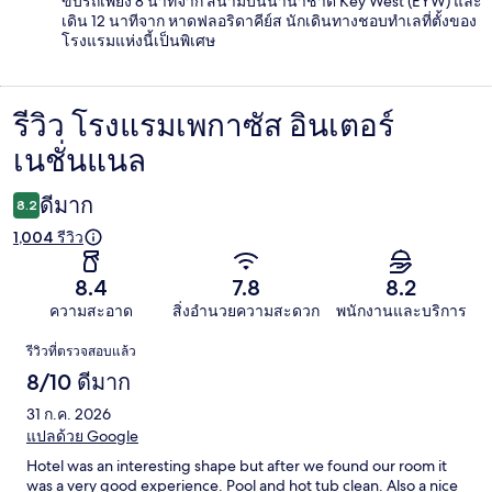
ขับรถเพียง 8 นาทีจาก สนามบินนานาชาติ Key West (EYW) และ
เดิน 12 นาทีจาก หาดฟลอริดาคีย์ส นักเดินทางชอบทำเลที่ตั้งของ
โรงแรมแห่งนี้เป็นพิเศษ
รีวิว โรงแรมเพกาซัส อินเตอร์
รีวิว
เนชั่นแนล
ดีมาก
8.2
1,004 รีวิว
8.4
7.8
8.2
ความสะอาด
สิ่งอำนวยความสะดวก
พนักงานและบริการ
รีวิว
รีวิวที่ตรวจสอบแล้ว
8/10 ดีมาก
31 ก.ค. 2026
แปลด้วย Google
Hotel was an interesting shape but after we found our room it
was a very good experience. Pool and hot tub clean. Also a nice