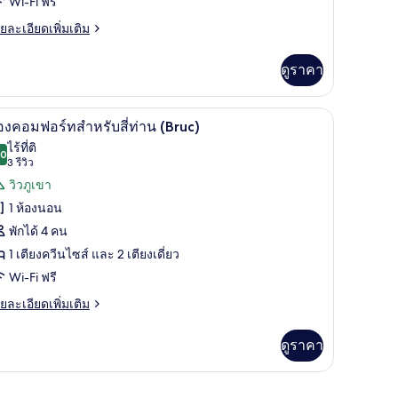
Wi-Fi ฟรี
ย
ยละเอียดเพิ่มเติม
เอียด
่าน
่ม
ดูราคา
arigola)
ิม
่ยว
ห้องคอมฟอร์ทสำหรับสี่ท่าน (Bruc) | ผ้าม่านกันแส
ิด
10
อง
องคอมฟอร์ทสำหรับสี่ท่าน (Bruc)
มฟอร์ท
าพถ่าย
ไร้ที่ติ
หรับ
.0
10.0 จาก 10
(3
3 รีวิว
้งหมด
รีวิว)
วิวภูเขา
าน
อง
arigola)
1 ห้องนอน
อง
พักได้ 4 คน
อมฟอร์ท
1 เตียงควีนไซส์ และ 2 เตียงเดี่ยว
ำหรับ
Wi-Fi ฟรี
ย
ยละเอียดเพิ่มเติม
เอียด
่าน
่ม
ดูราคา
Bruc)
ิม
่ยว