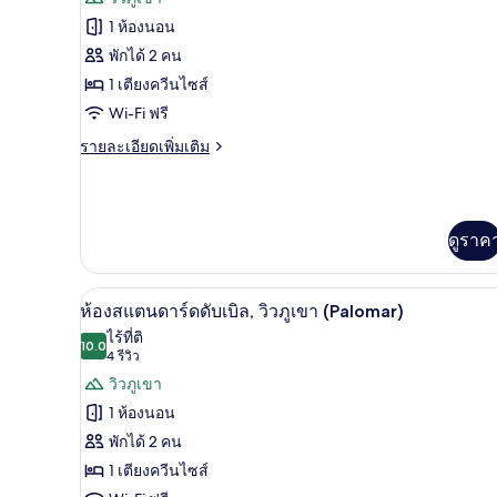
ดับเบิล
ทั้งหมด
(Roure)
1 ห้องนอน
ของ
พักได้ 2 คน
ห้อง
1 เตียงควีนไซส์
Wi-Fi ฟรี
เบสิ
ราย
รายละเอียดเพิ่มเติม
กดับเบิล
ละเอียด
สำหรับ
เพิ่ม
เติม
พัก
เกี่ยว
ดูราค
เดี่ยว
กับ
ห้อง
(Marcona)
เบสิ
ห้องสแตนดาร์ดดับเบิล, วิวภูเขา 
เปิด
กดับเบิล
7
ห้องสแตนดาร์ดดับเบิล, วิวภูเขา (Palomar)
สำหรับ
ภาพถ่าย
ไร้ที่ติ
พัก
10.0
10.0 จาก 10
(4
4 รีวิว
ทั้งหมด
เดี่ยว
รีวิว)
วิวภูเขา
(Marcona)
ของ
1 ห้องนอน
ห้อง
พักได้ 2 คน
สแตนดาร์ด
1 เตียงควีนไซส์
ดับเบิล,