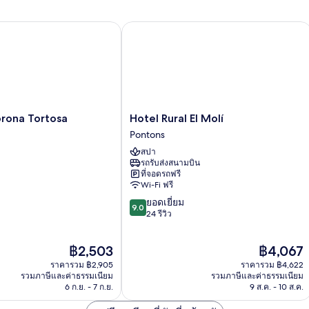
ห้อง
ห้
คอมฟอร์ท
คอ
สำหรับ
สำ
ona Tortosa
Hotel Rural El Molí
สี่
สี่
ท่าน
ท่
(Carinyena)
(B
Hotel
orona Tortosa
Hotel Rural El Molí
Rural
Pontons
El
สปา
Molí
รถรับส่งสนามบิน
Pontons
ที่จอดรถฟรี
Wi-Fi ฟรี
9.0
ยอดเยี่ยม
9.0
จาก
24 รีวิว
10,
ยอด
ราคา
ราคา
฿2,503
฿4,067
เยี่ยม,
ปัจจุบัน
ปัจจุบัน
24
ราคารวม ฿2,905
ราคารวม ฿4,622
คือ
คือ
รีวิว
รวมภาษีและค่าธรรมเนียม
รวมภาษีและค่าธรรมเนียม
฿2,503
฿4,067
6 ก.ย. - 7 ก.ย.
9 ส.ค. - 10 ส.ค.