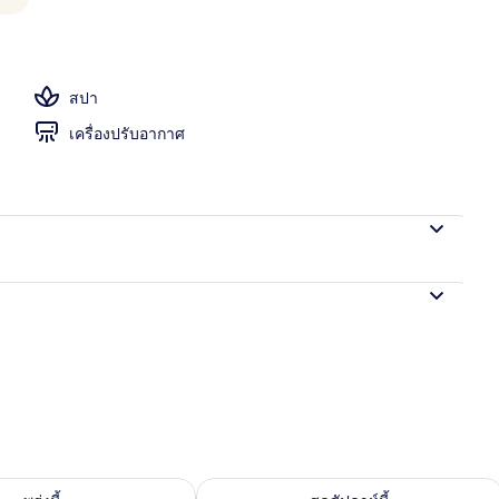
อก
สปา
เครื่องปรับอากาศ
องพักว่างในพรุ่งนี้ ส.ค. 7 - ส.ค. 8
ตรวจสอบจำนวนห้องพักว่างในสุดสัปดาห์นี