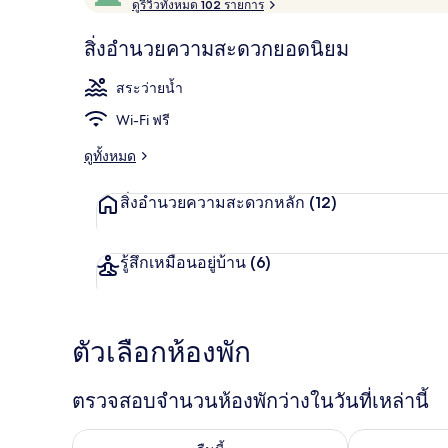
ด้
ดูรีวิวทั้งหมด 102 รายการ
10,
รั
ผู้
บ
สิ่งอำนวยความสะดวกยอดนิยม
ค
เข้า
บริเวณภายน
ะ
พัก
สระว่ายน้ำ
แ
ชื่น
น
Wi-Fi ฟรี
น
ชอบ
สู
ดูทั้งหมด
ง
สุ
สิ่งอำนวยความสะดวกหลัก
(12)
ด
จ
า
ก
รู้สึกเหมือนอยู่บ้าน
(6)
นั
ก
เ
ดิ
ตัวเลือกห้องพัก
น
ท
า
ตรวจสอบจำนวนห้องพักว่างในวันที่เหล่านี้
ง
ตรวจสอบจำนวนห้องพักว่างในคืนนี้ ส.ค. 6 - ส.ค. 7
ตรวจสอบจำนวนห้