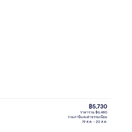
อก
บริเวณภายนอก
ราคา
฿5,730
ปัจจุบัน
ราคารวม ฿6,480
฿5,730
รวมภาษีและค่าธรรมเนียม
อก
ห้องคอมฟอร์ทดับเบิล (Cavall Bernat) | ผ
19 ส.ค. - 20 ส.ค.