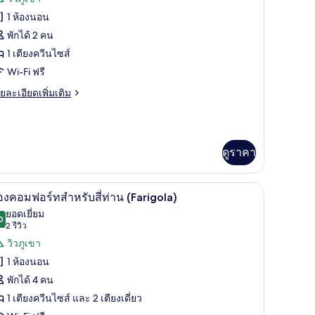
บเบิล
้งหมด
loro)
1 ห้องนอน
อง
พักได้ 2 คน
อง
1 เตียงควีนไซส์
Wi-Fi ฟรี
สิ
ย
ยละเอียดเพิ่มเติม
ับเบิล
เอียด
ำหรับ
่ม
ิม
ก
่ยว
ดูราคา
ี่ยว
อง
Vera)
สิ
านกันแสง, ห้องเก็บเสียง, Wi-Fi ฟรี
ผ้าม่านกันแสง, ห้องเก็บเสียง, Wi-Fi ฟรี
ิด
ับเบิล
9
องคอมฟอร์ทสำหรับสี่ท่าน (Farigola)
หรับ
าพถ่าย
ยอดเยี่ยม
0
9.0 จาก 10
(2
2 รีวิว
้งหมด
่ยว
รีวิว)
วิวภูเขา
era)
อง
1 ห้องนอน
อง
พักได้ 4 คน
อมฟอร์ท
1 เตียงควีนไซส์ และ 2 เตียงเดี่ยว
ำหรับ