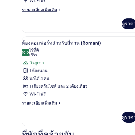
Wi-Fi ฟรี
วิว
ราย
รายละเอียดเพิ่มเติม
ละเอียด
ภูเขา
เพิ่ม
ดูราค
(Palomar)
เติม
เกี่ยว
กับ
ผ้าม่านกันแสง, ห้องเก็บเสียง, Wi
เปิด
9
ห้อง
ห้องคอมฟอร์ทสำหรับสี่ท่าน (Romaní)
สแตนดาร์ด
ภาพถ่าย
ไร้ที่ติ
ดับเบิล,
10.0
10.0 จาก 10
(1
1 รีวิว
ทั้งหมด
วิว
รีวิว)
วิวภูเขา
ภูเขา
ของ
(Palomar)
1 ห้องนอน
ห้อง
พักได้ 4 คน
คอมฟอร์ท
1 เตียงควีนไซส์ และ 2 เตียงเดี่ยว
สำหรับ
Wi-Fi ฟรี
สี่
ราย
รายละเอียดเพิ่มเติม
ละเอียด
ท่าน
เพิ่ม
ดูราค
(Romaní)
เติม
เกี่ยว
กับ
ที่พักที่คล้ายกัน