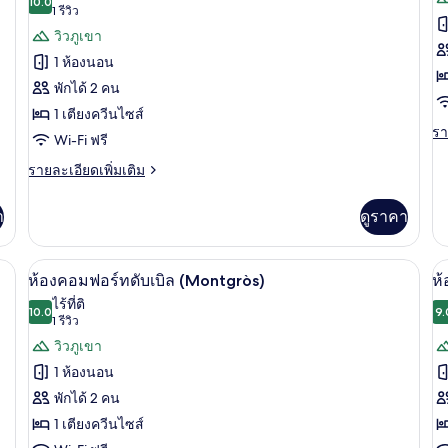
ดับเบิล
10.0
ดั
10.0 จาก 10
(1
1 รีวิว
ทั้งหมด
ทั
(Alzina)
(L
รีวิว)
วิวภูเขา
ของ
ข
1 ห้องนอน
ห้อง
ห้
พักได้ 2 คน
คอมฟอร์ท
เบ
1 เตียงควีนไซส์
รา
รา
ดับเบิล
กด
Wi-Fi ฟรี
ละ
(Cavall
ส
เพิ
ราย
รายละเอียดเพิ่มเติม
Bernat)
เต
ละเอียด
พั
เกี
เพิ่ม
า
ดูราคา
เด
กับ
เติม
ห้
เกี่ยว
(
เบ
กับ
(Palomar) | ผ้าม่านกันแสง, ห้องเก็บเสียง, Wi-Fi ฟรี
ห้องคอมฟอร์ทดับเบิล (Montgròs) | ผ้าม่
เปิด
เป
กด
2
ห้อง
ห้องคอมฟอร์ทดับเบิล (Montgròs)
ห้
สำ
คอมฟอร์ท
ภาพถ่าย
ภ
ไร้ที่ติ
พัก
ดับเบิล
10.0
9.
10.0 จาก 10
(1
1 รีวิว
ทั้งหมด
ทั
เดี
(Cavall
รีวิว)
วิวภูเขา
(V
Bernat)
ของ
ข
1 ห้องนอน
ห้อง
ห้
พักได้ 2 คน
คอมฟอร์ท
ค
1 เตียงควีนไซส์
ดับเบิล
ส