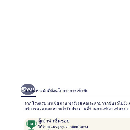
เซีย
กาน
ฟาร์เรส
90+
ภาพรวม
ห้องพัก
ที่ตั้ง
นโยบายการเข้าพัก
จาก โรงแรม มาเซีย กาน ฟาร์เรส คุณจะสามารถขับรถไปยัง ภูเ
บริการนวด และหาอะไรรับประทานที่ร้านกาแฟ/คาเฟ่ สระว่าย
รีวิว
10
ผู้เข้าพักชื่นชอบ
ไ
จาก
ได้รับคะแนนสูงสุดจากนักเดินทาง