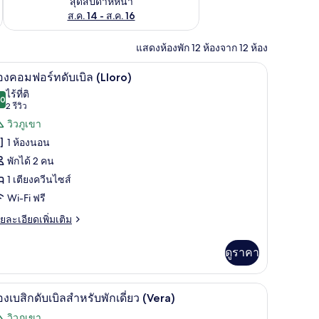
สุดสัปดาห์หน้า
ส.ค. 14 - ส.ค. 16
แสดงห้องพัก 12 ห้องจาก 12 ห้อง
ันแสง, ห้องเก็บเสียง, Wi-Fi ฟรี
ห้องคอมฟอร์ทดับเบิล (Lloro) | ผ้าม่านกันแสง, ห้
ิด
8
องคอมฟอร์ทดับเบิล (Lloro)
าพถ่าย
ไร้ที่ติ
.0
10.0 จาก 10
(2
2 รีวิว
้งหมด
รีวิว)
วิวภูเขา
อง
1 ห้องนอน
อง
พักได้ 2 คน
อมฟอร์ท
1 เตียงควีนไซส์
บเบิล
Wi-Fi ฟรี
Lloro)
ย
ยละเอียดเพิ่มเติม
เอียด
่ม
ดูราคา
ิม
่ยว
้าม่านกันแสง, ห้องเก็บเสียง, Wi-Fi ฟรี
ผ้าม่านกันแสง, ห้องเก็บเสียง, Wi-Fi ฟรี
ิด
6
อง
องเบสิกดับเบิลสำหรับพักเดี่ยว (Vera)
มฟอร์ท
าพถ่าย
วิวภูเขา