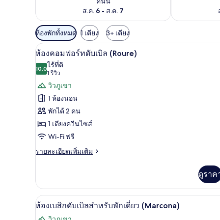
คืนนี้
ส.ค. 6 - ส.ค. 7
ตัว
ห้องพักทั้งหมด
1 เตียง
3+ เตียง
กรอง
ห้องคอมฟอร์ทดับเบิล (Roure) | ผ
เปิด
12
ห้องคอมฟอร์ทดับเบิล (Roure)
ที่
ภาพถ่าย
ไร้ที่ติ
มี
10.0
10.0 จาก 10
(1
1 รีวิว
ทั้งหมด
ให้
รีวิว)
วิวภูเขา
ของ
สำหรับ
1 ห้องนอน
ห้อง
ห้อง
พักได้ 2 คน
พัก
คอมฟอร์ท
1 เตียงควีนไซส์
ดับเบิล
Wi-Fi ฟรี
(Roure)
ราย
รายละเอียดเพิ่มเติม
ละเอียด
เพิ่ม
ดูราค
เติม
เกี่ยว
กับ
ห้องเบสิกดับเบิลสำหรับพักเดี่ยว 
เปิด
5
ห้อง
ห้องเบสิกดับเบิลสำหรับพักเดี่ยว (Marcona)
คอมฟอร์ท
ภาพถ่าย
วิวภูเขา