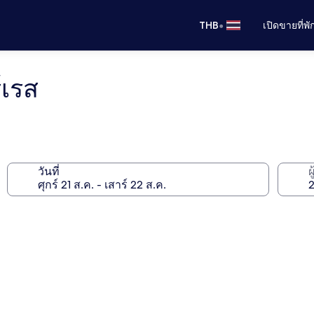
•
THB
เปิดขายที่พ
์เรส
วันที่
ผ