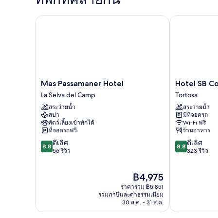
ห้อง
คอมฟอร์ท
สำหรับ
Mas Passamaner Hotel
Hotel SB Cor
สี่
ท่าน
(Romaní)
Mas
Hotel
Mas Passamaner Hotel
Hotel SB C
Passamaner
SB
La Selva del Camp
Tortosa
Hotel
Corona
สระว่ายน้ำ
สระว่ายน้ำ
La
Tortosa
สปา
มีที่จอดรถ
Selva
Tortosa
สัตว์เลี้ยงเข้าพักได้
Wi-Fi ฟรี
del
ที่จอดรถฟรี
ร้านอาหาร
Camp
8.8
8.8
ดีเลิศ
ดีเลิศ
8.8
8.8
จาก
จาก
56 รีวิว
323 รีวิว
10,
10,
ดี
ดี
ราคา
฿4,975
เลิศ,
เลิศ,
ปัจจุบัน
56
323
ราคารวม ฿5,851
คือ
รีวิว
รีวิว
รวมภาษีและค่าธรรมเนียม
฿4,975
30 ส.ค. - 31 ส.ค.