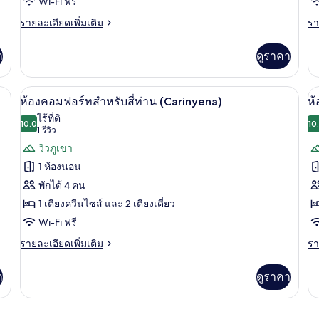
Wi-Fi ฟรี
(Montgròs)
สี่
ราย
รา
รายละเอียดเพิ่มเติม
รา
ละเอียด
ละ
ท
เพิ่ม
เพิ
า
ดูราคา
(F
เติม
เต
เกี่ยว
เกี
กับ
กับ
-Fi ฟรี
ผ้าม่านกันแสง, ห้องเก็บเสียง, Wi-Fi ฟรี
เปิด
เป
6
ห้อง
ห้
ห้องคอมฟอร์ทสำหรับสี่ท่าน (Carinyena)
ห้
คอมฟอร์ท
คอ
ภาพถ่าย
ภ
ไร้ที่ติ
ดับเบิล
10.0
สำ
10
10.0 จาก 10
(1
1 รีวิว
ทั้งหมด
ทั
(Montgròs)
สี่
รีวิว)
วิวภูเขา
ท่
ของ
ข
(F
1 ห้องนอน
ห้อง
ห้
พักได้ 4 คน
คอมฟอร์ท
ค
1 เตียงควีนไซส์ และ 2 เตียงเดี่ยว
สำหรับ
ส
Wi-Fi ฟรี
สี่
สี่
ราย
รา
รายละเอียดเพิ่มเติม
รา
ละเอียด
ละ
ท่าน
ท
เพิ่ม
เพิ
า
ดูราคา
(Carinyena)
(
เติม
เต
เกี่ยว
เกี
กับ
กับ