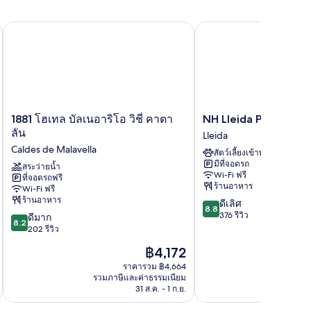
อง
มฟอร์ท
หรับ
NH Lleida Pirineos
1881 โฮเทล บัลเนอาริโอ วิชี่ คาตาลัน
าน
ruc)
1881
NH
1881 โฮเทล บัลเนอาริโอ วิชี่ คาตา
NH Lleida Pirineos
โฮ
Lleida
ลัน
Lleida
เทล
Pirineos
Caldes de Malavella
สัตว์เลี้ยงเข้าพักได้
บัล
Lleida
มีที่จอดรถ
เนอ
สระว่ายน้ำ
Wi-Fi ฟรี
ที่จอดรถฟรี
า
ร้านอาหาร
Wi-Fi ฟรี
ริโอ
ร้านอาหาร
8.8
ดีเลิศ
วิ
8.8
จาก
376 รีวิว
8.2
ชี่
ดีมาก
8.2
10,
จาก
คา
202 รีวิว
ดี
10,
ตา
ราคา
฿4,172
เลิศ,
ดี
ลัน
ปัจจุบัน
376
มาก,
Caldes
ราคารวม ฿4,664
คือ
รีวิว
รวมภาษีและค่าธรรมเนียม
รวมภาษ
202
de
฿4,172
31 ส.ค. - 1 ก.ย.
รีวิว
Malavella