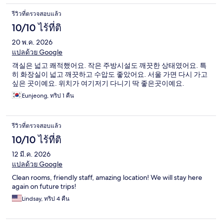
รีวิวที่ตรวจสอบแล้ว
10/10 ไร้ที่ติ
20 พ.ค. 2026
แปลด้วย Google
객실은 넓고 쾌적했어요. 작은 주방시설도 깨끗한 상태였어요. 특
히 화장실이 넓고 깨끗하고 수압도 좋았어요. 서울 가면 다시 가고
싶은 곳이예요. 위치가 여기저기 다니기 딱 좋은곳이예요.
Eunjeong, ทริป 1 คืน
รีวิวที่ตรวจสอบแล้ว
10/10 ไร้ที่ติ
12 มี.ค. 2026
แปลด้วย Google
Clean rooms, friendly staff, amazing location! We will stay here
again on future trips!
Lindsay, ทริป 4 คืน