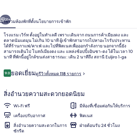
่อน
ถัดไป
น้า
31+
ภาพรวม
ห้องพัก
ที่ตั้ง
นโยบายการเข้าพัก
โรงแรม เวิร์ท ตั้งอยู่ในทำเลดี เพราะเดินจาก ถนนการค้าเมียงดง และ
ตลาดนัมแดมุน ไม่เกิน 10 นาที ผู้เข้าพักสามารถไปหาอะไรรับประทาน
ได้ที่ร้านกาแฟ/คาเฟ่ และไปที่ฟิตเนสเพื่อออกกำลังกาย นอกจากนี้ยัง
สามารถเดินไป โบสถ์เมียงดง และ แหล่งช้อปปิ้งอินซา-ดง ได้ในเวลา 10
นาที ที่พักนี้อยู่ใกล้ขนส่งสาธารณะ: เดิน 2 นาทีถึง สถานี Euljiro 1-ga
และ 6 นาทีถึง สถานี Myeong-dong
รีวิว
ยอดเยี่ยม
9.0
ดูรีวิวทั้งหมด 118 รายการ
9.0 จาก 10
ห้องดีลักซ์ดับเบิล, เตียงคิงไซส์ 1 เตียง |
สิ่งอำนวยความสะดวกยอดนิยม
Wi-Fi ฟรี
มีห้องที่เชื่อมต่อกันให้บริการ
เครื่องปรับอากาศ
ฟิตเนส
สิ่งอำนวยความสะดวกในการ
ฝ่ายต้อนรับ 24 ชั่วโมง
ซักรีด