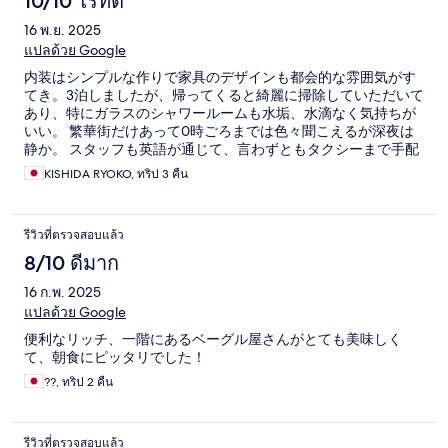
10/10 ไร้ที่ติ
16 พ.ย. 2025
แปลด้วย Google
内装はシンプルな作りで家具のデザインも都会的な雰囲気がす
てき。3泊しましたが、帰ってくると綺麗に掃除していただいて
あり、特にガラスのシャワールームも水垢、水滴なく気持ちが
いい。 繁華街だけあって0時ごろまでは色々聞こえるが深夜は
静か。 スタッフも英語が通じて、言わずともタクシーまで手配
してくれる気遣い。また利用したいです。
KISHIDA RYOKO, ทริป 3 คืน
รีวิวที่ตรวจสอบแล้ว
8/10 ดีมาก
16 ก.พ. 2025
แปลด้วย Google
便利なリッチ、一階にあるベーグル屋さんがとても美味しく
て、朝食にピッタリでした！
??, ทริป 2 คืน
รีวิวที่ตรวจสอบแล้ว