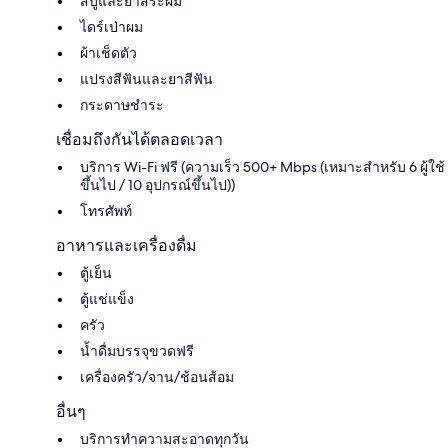
สบู่และยาสระผม
ไดร์เป่าผม
ผ้าเช็ดตัว
แปรงสีฟันและยาสีฟัน
กระดาษชำระ
เชื่อมถึงกันได้ตลอดเวลา
บริการ Wi-Fi ฟรี (ความเร็ว 500+ Mbps (เหมาะสำหรับ 6 ผู้ใช้
ขึ้นไป / 10 อุปกรณ์ขึ้นไป))
โทรศัพท์
อาหารและเครื่องดื่ม
ตู้เย็น
ตู้แช่แข็ง
ครัว
น้ำดื่มบรรจุขวดฟรี
เครื่องครัว/จาน/ช้อนส้อม
อื่นๆ
บริการทำความสะอาดทุกวัน