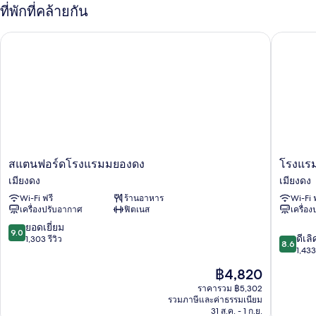
กับ
ที่พักที่คล้ายกัน
ห้อง
ดี
สแตนฟอร์ดโรงแรมมยองดง
โรงแรม
ลัก
ซ์
ทริปเปิล
ส
โรงแรม
สแตนฟอร์ดโรงแรมมยองดง
โรงแร
แตน
ซา
เมียงดง
เมียงดง
ฟ
วอย
Wi-Fi ฟรี
ร้านอาหาร
Wi-Fi 
อร์ด
เมียง
เครื่องปรับอากาศ
ฟิตเนส
เครื่อ
โรง
ดง
แรม
9.0
ยอดเยี่ยม
9.0
8.6
ม
ดีเลิ
จาก
1,303 รีวิว
8.6
จาก
ยอง
1,433 
10,
10,
ดง
ยอด
ราคา
฿4,820
ดี
เมียง
เยี่ยม,
ปัจจุบัน
เลิศ,
ดง
ราคารวม ฿5,302
1,303
คือ
รวมภาษีและค่าธรรมเนียม
1,433
รีวิว
฿4,820
31 ส.ค. - 1 ก.ย.
รีวิว