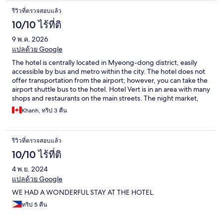
รีวิวที่ตรวจสอบแล้ว
10/10 ไร้ที่ติ
9 พ.ค. 2026
แปลด้วย Google
The hotel is centrally located in Myeong-dong district, easily
accessible by bus and metro within the city. The hotel does not
offer transportation from the airport; however, you can take the
airport shuttle bus to the hotel. Hotel Vert is in an area with many
shops and restaurants on the main streets. The night market,
the main Lotte department store is across the street,
Khanh, ทริป 3 คืน
Deoksugung Palace, Cheonggye Plaza are all within walking
distance from the hotel. The hotel decor is modern, the room is
spacious and clean. The staff are wonderful, friendly and willing
รีวิวที่ตรวจสอบแล้ว
to help; even English is limited. This hotel does not have a pool
or restaurant; however, there are plenty of restaurants and
10/10 ไร้ที่ติ
coffee shops nearby. Overall, it is a great place to stay in the
4 พ.ย. 2024
heart of the coolest neighbourhood of the city. We would stay
here again and recommend it to other first-timers visiting Seoul.
แปลด้วย Google
WE HAD A WONDERFUL STAY AT THE HOTEL.
ทริป 5 คืน