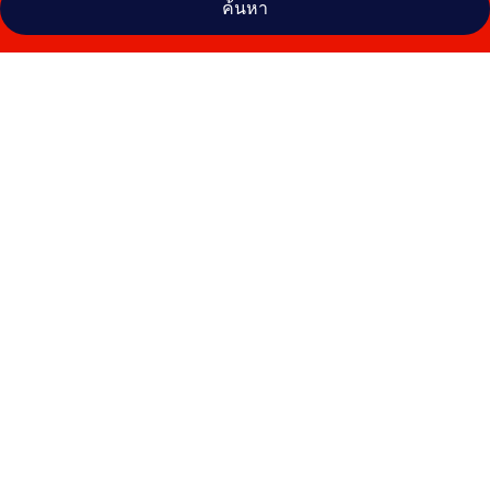
ค้นหา
คลัง
ภาพ
โรงแรม
เวิร์ท