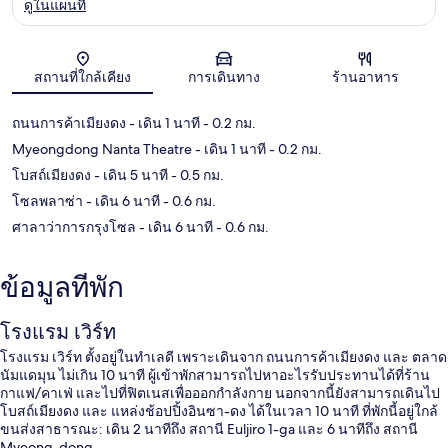
ดูในแผนที่
แผนที่
สถานที่ใกล้เคียง
การเดินทาง
ร้านอาหาร
ถนนการค้าเมียงดง
- เดิน 1 นาที
- 0.2 กม.
Myeongdong Nanta Theatre
- เดิน 1 นาที
- 0.2 กม.
โบสถ์เมียงดง
- เดิน 5 นาที
- 0.5 กม.
โซลพลาซ่า
- เดิน 6 นาที
- 0.6 กม.
ศาลาว่าการกรุงโซล
- เดิน 6 นาที
- 0.6 กม.
ข้อมูลที่พัก
โรงแรม เวิร์ท
โรงแรม เวิร์ท ตั้งอยู่ในทำเลดี เพราะเดินจาก ถนนการค้าเมียงดง และ ตลาด
นัมแดมุน ไม่เกิน 10 นาที ผู้เข้าพักสามารถไปหาอะไรรับประทานได้ที่ร้าน
กาแฟ/คาเฟ่ และไปที่ฟิตเนสเพื่อออกกำลังกาย นอกจากนี้ยังสามารถเดินไป
โบสถ์เมียงดง และ แหล่งช้อปปิ้งอินซา-ดง ได้ในเวลา 10 นาที ที่พักนี้อยู่ใกล้
ขนส่งสาธารณะ: เดิน 2 นาทีถึง สถานี Euljiro 1-ga และ 6 นาทีถึง สถานี
Myeong-dong