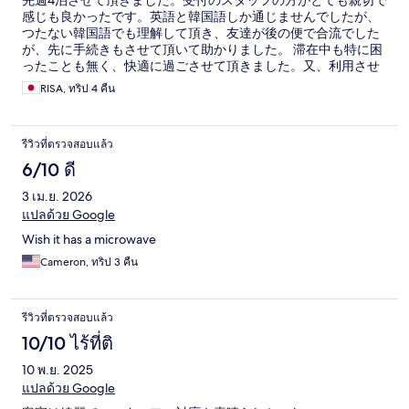
先週4泊させて頂きました。受付のスタッフの方がとても親切で
感じも良かったです。英語と韓国語しか通じませんでしたが、
つたない韓国語でも理解して頂き、友達が後の便で合流でした
が、先に手続きもさせて頂いて助かりました。 滞在中も特に困
ったことも無く、快適に過ごさせて頂きました。又、利用させ
て頂きたいと思います。
RISA, ทริป 4 คืน
รีวิวที่ตรวจสอบแล้ว
6/10 ดี
3 เม.ย. 2026
แปลด้วย Google
Wish it has a microwave
Cameron, ทริป 3 คืน
รีวิวที่ตรวจสอบแล้ว
10/10 ไร้ที่ติ
10 พ.ย. 2025
แปลด้วย Google