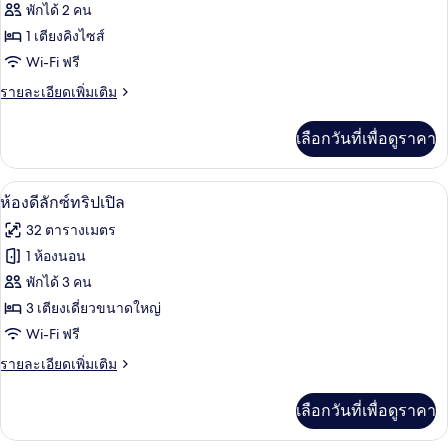
ห้อง
พักได้ 2 คน
1 เตียงคิงไซส์
ดี
Wi-Fi ฟรี
ลัก
ราย
รายละเอียดเพิ่มเติม
ซ์
ละเอียด
ดับเบิล,
เพิ่ม
เลือกวันที่เพื่อดูราคา
เติม
เตียง
เกี่ยว
กับ
คิง
ห้องดีลักซ์ทริปเปิล | ตู้นิรภัยในห้องพัก,
เปิด
5
ห้อง
ห้องดีลักซ์ทริปเปิล
ไซส์
ดี
ภาพถ่าย
32 ตารางเมตร
ลัก
1
ทั้งหมด
ซ์
1 ห้องนอน
เตียง
ดับเบิล,
ของ
พักได้ 3 คน
เตียง
คิง
ห้อง
3 เตียงเดี่ยวขนาดใหญ่
ไซส์
Wi-Fi ฟรี
ดี
1
เตียง
ราย
รายละเอียดเพิ่มเติม
ลัก
ละเอียด
ซ์
เพิ่ม
เลือกวันที่เพื่อดูราคา
เติม
ทริปเปิล
เกี่ยว