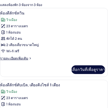
แสดงห้องพัก 3 ห้องจาก 3 ห้อง
ที่
ห้องดีลักซ์ทวิน | ตู้นิรภัยในห้องพัก, ผ้า
เปิด
มี
7
ห้องดีลักซ์ทวิน
ให้
ภาพถ่าย
วิวเมือง
สำหรับ
ทั้งหมด
23 ตารางเมตร
ห้อง
ของ
1 ห้องนอน
พัก
ห้อง
พักได้ 2 คน
2 เตียงเดี่ยวขนาดใหญ่
ดี
Wi-Fi ฟรี
ลัก
ราย
รายละเอียดเพิ่มเติม
ซ์
ละเอียด
ทวิน
เพิ่ม
เลือกวันที่เพื่อดูราคา
เติม
เกี่ยว
กับ
ห้องดีลักซ์ดับเบิล, เตียงคิงไซส์ 1 เตียง |
เปิด
6
ห้อง
ห้องดีลักซ์ดับเบิล, เตียงคิงไซส์ 1 เตียง
ดี
ภาพถ่าย
วิวเมือง
ลัก
ทั้งหมด
ซ์
23 ตารางเมตร
ทวิ
ของ
1 ห้องนอน
น