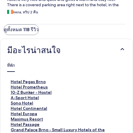
There is a covered parking area right next to the hotel, in the
back yard which is not visible on the pictures. The breakfast is
Irena, ทริป 2 คืน
excellent, which is also not entirely visible on the pictures, with a
large variety of hot and cold dishes. The coffee is super tasty
and available throughout the day (huge plus). There is a large
ดูทั้งหมด 118 รีวิว
shopping mall next to is, with a huge Tesco store. It takes about
20 minutes of easy and scenic walk through Park Luzansky to get
to downtown, or about 6Euro for a cab - keep in mind that the
Euro is not a currency in the Czech Republic and you need to
มีอะไรน่าสนใจ
exchange money - exchange store also available in the mall with
a good exchange rate.
ที่พัก
ลิ
Hotel Pegas Brno
ง
ลิ
Hotel Prometheus
ก์
ง
ลิ
10-Z Bunker - Hostel
ม
ก์
ง
ลิ
A-Sport Hotel
า
ม
ก์
ง
ลิ
Sono Hotel
ต
า
ม
ก์
ง
ลิ
Hotel Continental
ร
ต
า
ม
ก์
ง
ลิ
Hotel Europa
ฐ
ร
ต
า
ม
ก์
ง
ลิ
Maximus Resort
า
ฐ
ร
ต
า
ม
ก์
ง
ลิ
Hotel Passage
น
า
ฐ
ร
ต
า
ม
ก์
ง
ลิ
Grand Palace Brno - Small Luxury Hotels of the