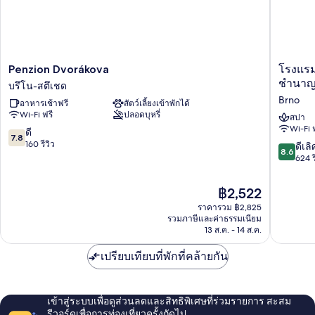
Penzion
โรงแรม
Penzion Dvorákova
โรงแรม
Dvorákova
คอส
ชำนาญก
บรึโน-สตึเชด
บรึ
โม
Brno
อาหารเช้าฟรี
สัตว์เลี้ยงเข้าพักได้
โน-
โพ
Wi-Fi ฟรี
ปลอดบุหรี่
ส
ลิ
สปา
Wi-Fi 
ตึ
ทัน
7.8
ดี
7.8
เชด
โบ
จาก
160 รีวิว
8.6
ดีเลิ
8.6
บี
10,
จาก
624 ร
เซ
ดี,
10,
นท
160
ดี
ราคา
฿2,522
รัม
รีวิว
เลิศ,
ปัจจุบัน
–
ราคารวม ฿2,825
624
คือ
รวมภาษีและค่าธรรมเนียม
โรงแรม
รีวิว
฿2,522
13 ส.ค. - 14 ส.ค.
ชำนาญ
กา
เปรียบเทียบที่พักที่คล้ายกัน
รพาณิ
ชย์เช็ก
Brno
เข้าสู่ระบบเพื่อดูส่วนลดและสิทธิพิเศษที่ร่วมรายการ สะสม
รีวอร์ดเพื่อการท่องเที่ยวครั้งถัดไป