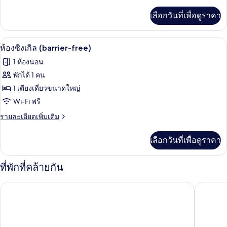
ละเอียด
1
เพิ่ม
เลือกวันที่เพื่อดูราคา
ห้อง
เติม
เกี่ยว
นอน
กับ
ห้องซิงเกิล (barrier-free) | มินิบาร์, ตู้
เปิด
3
ห้อง
ห้องซิงเกิล (barrier-free)
ทวิ
ภาพถ่าย
1 ห้องนอน
น,
ทั้งหมด
1
พักได้ 1 คน
ห้อง
ของ
1 เตียงเดี่ยวขนาดใหญ่
นอน
ห้อง
Wi-Fi ฟรี
ซิงเกิล
ราย
รายละเอียดเพิ่มเติม
ละเอียด
(barrier-
เพิ่ม
เลือกวันที่เพื่อดูราคา
free)
เติม
เกี่ยว
กับ
ที่พักที่คล้ายกัน
ห้อง
ซิงเกิล
Penzion Dvorákova
โรงแรมค
(barrier-
free)