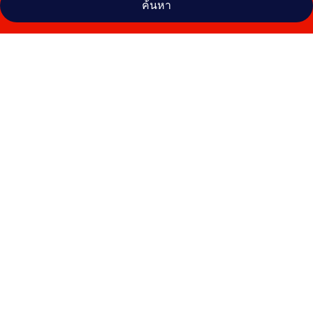
ค้นหา
คลัง
ภาพ
Hotel
Vaka