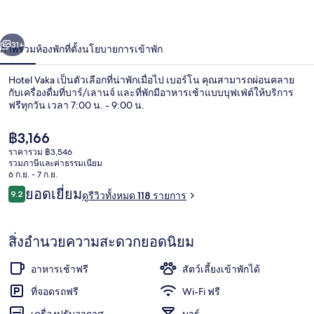
่อน
ถัดไป
น้า
31+
ภาพรวม
ห้องพัก
ที่ตั้ง
นโยบายการเข้าพัก
Hotel Vaka เป็นตัวเลือกที่น่าพักเมื่อไป เบอร์โน คุณสามารถผ่อนคลาย
กับเครื่องดื่มที่บาร์/เลานจ์ และที่พักมีอาหารเช้าแบบบุฟเฟ่ต์ให้บริการ
ฟรีทุกวัน เวลา 7:00 น. - 9:00 น.
ราคา
฿3,166
ปัจจุบัน
ราคารวม ฿3,546
฿3,166
รวมภาษีและค่าธรรมเนียม
6 ก.ย. - 7 ก.ย.
รีวิว
ยอดเยี่ยม
9.2
ดูรีวิวทั้งหมด 118 รายการ
รวมอาหารเช้าแบบบุฟเฟ่ต์ ทุกวัน
9.2 จาก 10
สิ่งอำนวยความสะดวกยอดนิยม
อาหารเช้าฟรี
สัตว์เลี้ยงเข้าพักได้
ที่จอดรถฟรี
Wi-Fi ฟรี