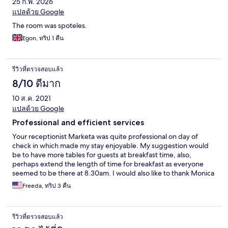
25 ก.พ. 2026
แปลด้วย Google
The room was spoteles.
Egon, ทริป 1 คืน
รีวิวที่ตรวจสอบแล้ว
8/10 ดีมาก
10 ส.ค. 2021
แปลด้วย Google
Professional and efficient services
Your receptionist Marketa was quite professional on day of
check in which made my stay enjoyable. My suggestion would
be to have more tables for guests at breakfast time, also,
perhaps extend the length of time for breakfast as everyone
seemed to be there at 8.30am. I would also like to thank Monica
for her kindness.
Freeda, ทริป 3 คืน
รีวิวที่ตรวจสอบแล้ว