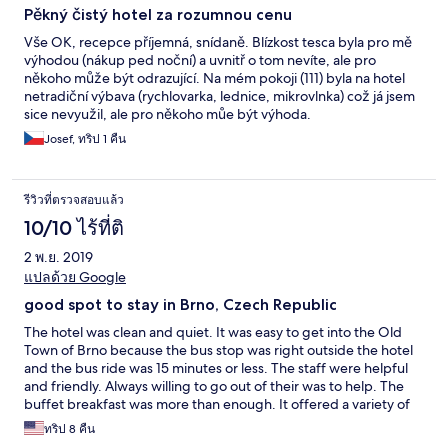
Pěkný čistý hotel za rozumnou cenu
Vše OK, recepce příjemná, snídaně. Blízkost tesca byla pro mě
výhodou (nákup ped noční) a uvnitř o tom nevíte, ale pro
někoho může být odrazující. Na mém pokoji (111) byla na hotel
netradiční výbava (rychlovarka, lednice, mikrovlnka) což já jsem
sice nevyužil, ale pro někoho můe být výhoda.
Josef, ทริป 1 คืน
รีวิวที่ตรวจสอบแล้ว
10/10 ไร้ที่ติ
2 พ.ย. 2019
แปลด้วย Google
good spot to stay in Brno, Czech Republic
The hotel was clean and quiet. It was easy to get into the Old
Town of Brno because the bus stop was right outside the hotel
and the bus ride was 15 minutes or less. The staff were helpful
and friendly. Always willing to go out of their was to help. The
buffet breakfast was more than enough. It offered a variety of
food...some hot, some cold. It made our stay just wonderful!!
ทริป 8 คืน