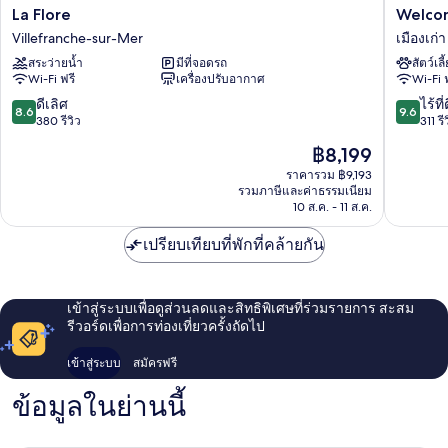
La
Welcom
La Flore
Welco
Flore
Hôtel
Villefranche-sur-Mer
เมืองเก่า
Villefranche-
เมือง
สระว่ายน้ำ
มีที่จอดรถ
สัตว์เลี
sur-
เก่า
Wi-Fi ฟรี
เครื่องปรับอากาศ
Wi-Fi 
Mer
8.6
9.6
ดีเลิศ
ไร้ที่
8.6
9.6
จาก
จาก
380 รีวิว
311 รี
10,
10,
ราคา
฿8,199
ดี
ไร้
ปัจจุบัน
เลิศ,
ที่
ราคารวม ฿9,193
คือ
รวมภาษีและค่าธรรมเนียม
380
ติ,
฿8,199
10 ส.ค. - 11 ส.ค.
รีวิว
311
รีวิว
เปรียบเทียบที่พักที่คล้ายกัน
เข้าสู่ระบบเพื่อดูส่วนลดและสิทธิพิเศษที่ร่วมรายการ สะสม
รีวอร์ดเพื่อการท่องเที่ยวครั้งถัดไป
เข้าสู่ระบบ
สมัครฟรี
ข้อมูลในย่านนี้