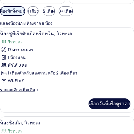
ตัว
ห้องพักทั้งหมด
1 เตียง
2 เตียง
3+ เตียง
กรอง
แสดงห้องพัก 8 ห้องจาก 8 ห้อง
ที่
ห้องซูพีเรียดับเบิลหรือทวิน, วิวทะเล | Wi-
เปิด
มี
6
ห้องซูพีเรียดับเบิลหรือทวิน, วิวทะเล
ให้
ภาพถ่าย
วิวทะเล
สำหรับ
ทั้งหมด
17 ตารางเมตร
ห้อง
ของ
1 ห้องนอน
พัก
ห้อง
พักได้ 3 คน
1 เตียงสำหรับสองท่าน หรือ 2 เตียงเดี่ยว
ซู
Wi-Fi ฟรี
พี
ราย
รายละเอียดเพิ่มเติม
เรียดั
ละเอียด
บเบิล
เพิ่ม
เลือกวันที่เพื่อดูราคา
เติม
หรือ
เกี่ยว
กับ
ทวิน,
ห้องซิงเกิล, วิวทะเล | Wi-Fi ฟรี, ผ้าปูที่น
เปิด
6
ห้อง
ห้องซิงเกิล, วิวทะเล
วิว
ซู
ภาพถ่าย
วิวทะเล
พี