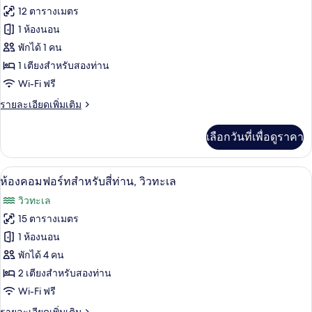
ทะเล
ทั้งหมด
เรียดั
12 ตารางเมตร
บเบิล
ของ
1 ห้องนอน
หรือ
ทวิ
ห้อง
พักได้ 1 คน
น,
1 เตียงสำหรับสองท่าน
ซิงเกิล,
วิว
Wi-Fi ฟรี
ทะเล
วิว
ราย
รายละเอียดเพิ่มเติม
ทะเล
ละเอียด
เพิ่ม
เลือกวันที่เพื่อดูราคา
เติม
เกี่ยว
กับ
ห้องคอมฟอร์ทสำหรับสี่ท่าน, วิวทะเล | Wi-
เปิด
7
ห้อง
ห้องคอมฟอร์ทสำหรับสี่ท่าน, วิวทะเล
ซิงเกิล,
ภาพถ่าย
วิวทะเล
วิว
ทั้งหมด
ทะเล
15 ตารางเมตร
ของ
1 ห้องนอน
ห้อง
พักได้ 4 คน
2 เตียงสำหรับสองท่าน
คอมฟอร์ท
Wi-Fi ฟรี
สำหรับ
ราย