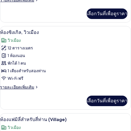
รายละเอียดเพิ่มเติม
สี่
ละเอียด
ท่าน,
เพิ่ม
เลือกวันที่เพื่อดูราคา
เติม
วิว
เกี่ยว
กับ
ทะเล
ห้องซิงเกิล, วิวเมือง | Wi-Fi ฟรี, ผ้าปูที่น
เปิด
7
ห้อง
ห้องซิงเกิล, วิวเมือง
คอมฟอร์ท
ภาพถ่าย
วิวเมือง
สำหรับ
ทั้งหมด
สี่
12 ตารางเมตร
ท่าน,
ของ
1 ห้องนอน
วิว
ทะเล
ห้อง
พักได้ 1 คน
1 เตียงสำหรับสองท่าน
ซิงเกิล,
Wi-Fi ฟรี
วิว
ราย
รายละเอียดเพิ่มเติม
เมือง
ละเอียด
เพิ่ม
เลือกวันที่เพื่อดูราคา
เติม
เกี่ยว
กับ
วิวจากห้องพัก
เปิด
9
ห้อง
ห้องแฟมิลี่สำหรับสี่ท่าน (Village)
ซิงเกิล,
ภาพถ่าย
วิวเมือง
วิว