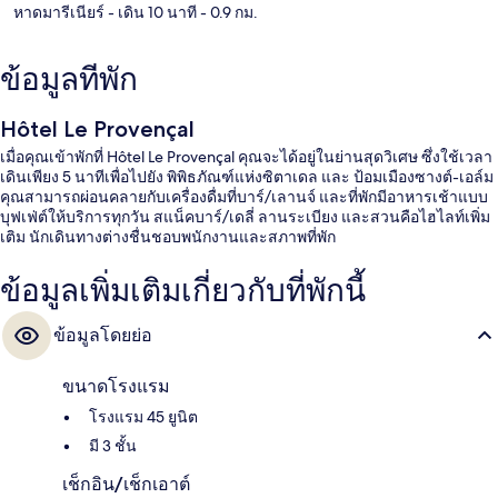
หาดมารีเนียร์
- เดิน 10 นาที
- 0.9 กม.
ข้อมูลที่พัก
Hôtel Le Provençal
เมื่อคุณเข้าพักที่ Hôtel Le Provençal คุณจะได้อยู่ในย่านสุดวิเศษ ซึ่งใช้เวลา
เดินเพียง 5 นาทีเพื่อไปยัง พิพิธภัณฑ์แห่งซิตาเดล และ ป้อมเมืองซางต์-เอล์ม
คุณสามารถผ่อนคลายกับเครื่องดื่มที่บาร์/เลานจ์ และที่พักมีอาหารเช้าแบบ
บุฟเฟ่ต์ให้บริการทุกวัน สแน็คบาร์/เดลี่ ลานระเบียง และสวนคือไฮไลท์เพิ่ม
เติม นักเดินทางต่างชื่นชอบพนักงานและสภาพที่พัก
ข้อมูลเพิ่มเติมเกี่ยวกับที่พักนี้
ข้อมูลโดยย่อ
ขนาดโรงแรม
โรงแรม 45 ยูนิต
มี 3 ชั้น
เช็กอิน/เช็กเอาต์