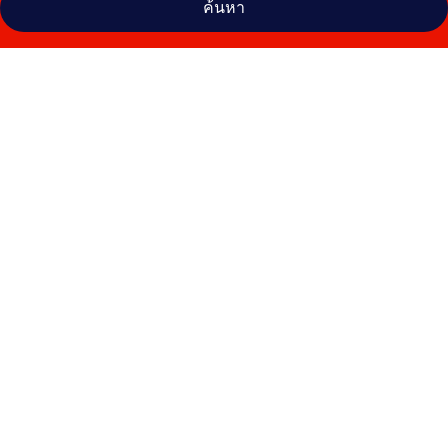
ค้นหา
คลัง
ภาพ
Hôtel
Le
Provençal