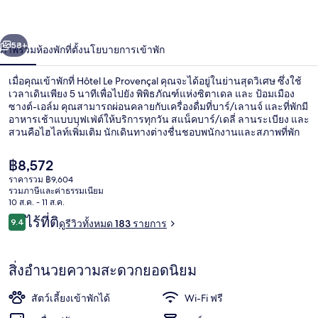
่อน
ถัดไป
น้า
58+
ภาพรวม
ห้องพัก
ที่ตั้ง
นโยบายการเข้าพัก
เมื่อคุณเข้าพักที่ Hôtel Le Provençal คุณจะได้อยู่ในย่านสุดวิเศษ ซึ่งใช้
เวลาเดินเพียง 5 นาทีเพื่อไปยัง พิพิธภัณฑ์แห่งซิตาเดล และ ป้อมเมือง
ซางต์-เอล์ม คุณสามารถผ่อนคลายกับเครื่องดื่มที่บาร์/เลานจ์ และที่พักมี
อาหารเช้าแบบบุฟเฟ่ต์ให้บริการทุกวัน สแน็คบาร์/เดลี่ ลานระเบียง และ
สวนคือไฮไลท์เพิ่มเติม นักเดินทางต่างชื่นชอบพนักงานและสภาพที่พัก
ราคา
฿8,572
ปัจจุบัน
ราคารวม ฿9,604
฿8,572
รวมภาษีและค่าธรรมเนียม
วิวจากที่พัก
10 ส.ค. - 11 ส.ค.
รีวิว
ไร้ที่ติ
9.4
ดูรีวิวทั้งหมด 183 รายการ
9.4 จาก 10
สิ่งอำนวยความสะดวกยอดนิยม
สัตว์เลี้ยงเข้าพักได้
Wi-Fi ฟรี