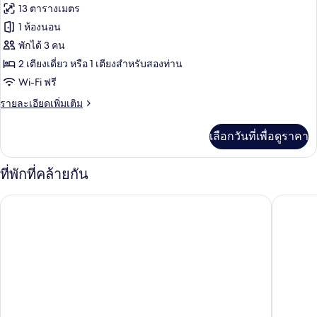
ทั้งหมด
ทวิ
13 ตารางเมตร
น
ของ
1 ห้องนอน
(village)
ห้อง
พักได้ 3 คน
2 เตียงเดี่ยว หรือ 1 เตียงสำหรับสองท่าน
คลาส
Wi-Fi ฟรี
สิ
ราย
รายละเอียดเพิ่มเติม
กดับเบิล
ละเอียด
หรือ
เพิ่ม
เลือกวันที่เพื่อดูราคา
เติม
ทวิน,
เกี่ยว
กับ
วิว
ที่พักที่คล้ายกัน
ห้อง
ทะเล
คลาส
La Flore
Welcome
สิ
กดับเบิล
หรือ
ทวิ
น,
วิว
ทะเล