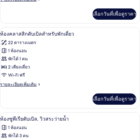
กดับเบิล
ละเอียด
เพิ่ม
เลือกวันที่เพื่อดูราคา
เติม
เกี่ยว
กับ
มินิบาร์, โต๊ะทำงาน, ผ้าม่านกันแสง, ห้อง
เปิด
5
ห้อง
ห้องคลาสสิกดับเบิลสำหรับพักเดี่ยว
คลาส
ภาพถ่าย
22 ตารางเมตร
สิ
ทั้งหมด
กดับเบิล
1 ห้องนอน
ของ
พักได้ 1 คน
ห้อง
2 เตียงเดี่ยว
Wi-Fi ฟรี
คลาส
ราย
รายละเอียดเพิ่มเติม
สิ
ละเอียด
กดับเบิล
เพิ่ม
เลือกวันที่เพื่อดูราคา
เติม
สำหรับ
เกี่ยว
พัก
กับ
มินิบาร์, โต๊ะทำงาน, ผ้าม่านกันแสง, ห้อง
เปิด
6
ห้อง
ห้องซูพีเรียดับเบิล, วิวสระว่ายน้ำ
เดี่ยว
คลาส
ภาพถ่าย
1 ห้องนอน
สิ
ทั้งหมด
กดับเบิล
พักได้ 3 คน