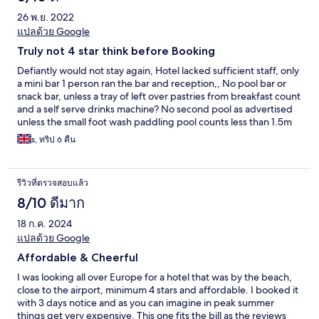
privacy very lacking - a big issue in ground floor rooms, rooms
26 พ.ย. 2022
are small with limited space, no walk in shower, sunbeds
crammed together & little room to move them to distance
แปลด้วย Google
yourselves from others, hotel too small to have 'premium' and
Truly not 4 star think before Booking
'ordinary' level guests - felt devisive, on a hill so a lot windier all
the time than down at the beach,. The bad: €18 EACH to keep
Defiantly would not stay again, Hotel lacked sufficient staff, only
your wristbands after 11am. on check out day. Shocking. Never
a mini bar 1 person ran the bar and reception,, No pool bar or
had to pay anywhere in the world to keep a wristband and we
snack bar, unless a tray of left over pastries from breakfast count
have always been able to use facilities until we leave.
and a self serve drinks machine? No second pool as advertised
Unacceptable so we chose not to pay. Premium guests (we
unless the small foot wash paddling pool counts less than 1.5m
weren't) would have to pay this too. €20 to keep your room for a
diameter. Reception staff rude and unprofessional.
s, ทริป 6 คืน
late check out until 2pm. €40 to keep it until 5pm. Fair enough,
Entertainment was poor. Evenings entertainment was made up
you expect to pay something & we paid the €20 as it suited us.
by the disgruntled guests forming their own groups which
turned out to make a good thing out of a bad job. The hotel is
รีวิวที่ตรวจสอบแล้ว
no way a 4 star at best a good 2.5 star. Ok if you are looking for a
cheap and cheerful break. I know a lot of people complained
8/10 ดีมาก
about the food as being repetitive but that is AI for you. Simon
18 ก.ค. 2024
& Helen Lincolnshire
แปลด้วย Google
Affordable & Cheerful
I was looking all over Europe for a hotel that was by the beach,
close to the airport, minimum 4 stars and affordable. I booked it
with 3 days notice and as you can imagine in peak summer
things get very expensive. This one fits the bill as the reviews