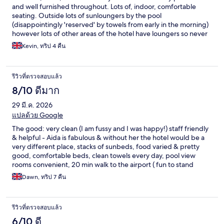
and well furnished throughout. Lots of, indoor, comfortable
seating. Outside lots of sunloungers by the pool
(disappointingly 'reserved' by towels from early in the morning)
however lots of other areas of the hotel have loungers so never
a problem getting one. Our room was the classic twin (wish they
Kevin, ทริป 4 คืน
could find away of fixing the twin beds together) separate
bedroom, sofa bed, and shower over bath. Lots of storeage and
overall nice and spacious. Food was excellent, different, country
รีวิวที่ตรวจสอบแล้ว
based, theme every night. Good quality food, with lots of
choice and friendly and happy staff. As well as breakfast, lunch
8/10 ดีมาก
and dinner in the restaurant, limited amount of snacks available
29 มี.ค. 2026
in bar area. Definately consider staying again
แปลด้วย Google
The good: very clean (I am fussy and I was happy!) staff friendly
& helpful - Aida is fabulous & without her the hotel would be a
very different place, stacks of sunbeds, food varied & pretty
good, comfortable beds, clean towels every day, pool view
rooms convenient, 20 min walk to the airport ( fun to stand
under a landing plane once in your life!) via Matagorda to the
Dawn, ทริป 7 คืน
left, 20min walk to Puerto Del Carmen to the right, bus stops
close, nice beach, accessible for the mobility compromised (not
us but a good point to mention), chilled atmosphere, quiet at
รีวิวที่ตรวจสอบแล้ว
night. The not so good: no outside space to eat, relax, socialise
& enjoy a drink, no net or mesh curtains on room doors so
6/10 ดี