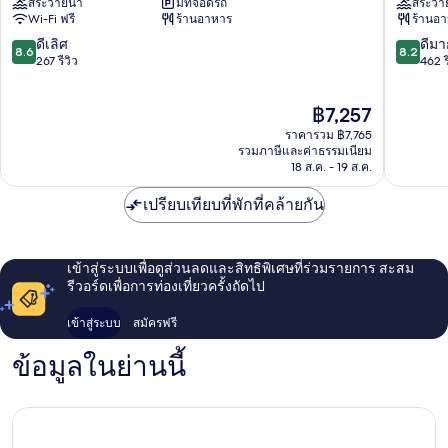
สระว่ายน้ำ
มีที่จอดรถ
สระว่า
Tías
โอ
Wi-Fi ฟรี
ร้านอาหาร
ร้านอ
ลิ
วินา-
8.6
8.2
ดีเลิศ
ดีมา
8.6
8.2
ออล
จาก
จาก
267 รีวิว
462 ร
อิน
10,
10,
คลู
ดี
ดี
ราคา
฿7,257
ซีฟ
เลิศ,
มาก,
ปัจจุบัน
Tías
267
462
ราคารวม ฿7,765
คือ
รีวิว
รีวิว
รวมภาษีและค่าธรรมเนียม
฿7,257
18 ส.ค. - 19 ส.ค.
เปรียบเทียบที่พักที่คล้ายกัน
เข้าสู่ระบบเพื่อดูส่วนลดและสิทธิพิเศษที่ร่วมรายการ สะสม
รีวอร์ดเพื่อการท่องเที่ยวครั้งถัดไป
เข้าสู่ระบบ
สมัครฟรี
ข้อมูลในย่านนี้