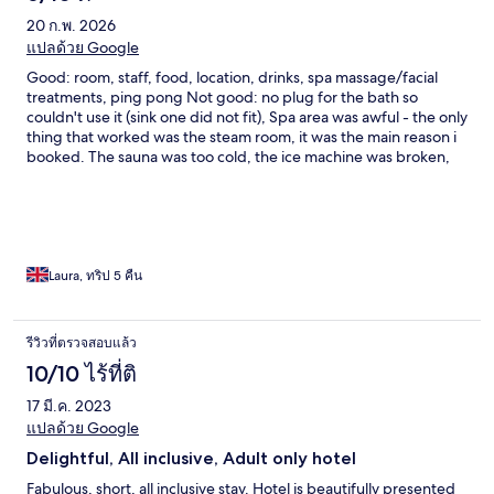
20 ก.พ. 2026
แปลด้วย Google
Good: room, staff, food, location, drinks, spa massage/facial
treatments, ping pong Not good: no plug for the bath so
couldn't use it (sink one did not fit), Spa area was awful - the only
thing that worked was the steam room, it was the main reason i
booked. The sauna was too cold, the ice machine was broken,
the indoor whirlpool couldn't be heated up, Outdoor whirlpool
only worked on my first day and did not work again and i
reported it twice - again a major reason i booked the hotel.
There was another whirlpool but only available to certain black
band guests - but given you couldn't sort the common area one
you could have offered this to everyone. Lack of snacks
Laura, ทริป 5 คืน
between meals Terrible smell coming from sink Pool freezing
Wifi poor Some drinks machines in restaurant broken Gym very
basic Lights on tables in restaurant were not charged up
รีวิวที่ตรวจสอบแล้ว
10/10 ไร้ที่ติ
17 มี.ค. 2023
แปลด้วย Google
Delightful, All inclusive, Adult only hotel
Fabulous, short, all inclusive stay. Hotel is beautifully presented