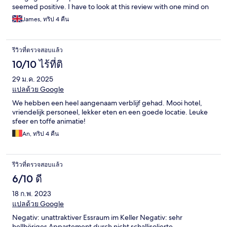
seemed positive. I have to look at this review with one mind on
the cost of the booking. With that in mind, I must say it was
James, ทริป 4 คืน
money well spent. Things I enjoyed. Overall very clean, decent
facilities, has a spa and a gym (although small and consists of just
a bench and weights, but a gym none the less), excellent
รีวิวที่ตรวจสอบแล้ว
location very close to the airport it's only 8 minutes away and
you're close to the strip of Playa da Carmen and the beach. Nice
10/10 ไร้ที่ติ
pool that has unrestricted sun all day. Food is repetitive but
29 ม.ค. 2025
overall quite tasty. Things that could be better. All inclusive
drinks are very limited and the cocktails will not get you tipsy in
แปลด้วย Google
the slightest, the alcohol they use is very weak. Also the snacks
We hebben een heel aangenaam verblijf gehad. Mooi hotel,
through the day are mostly limited to some nuts and pickles and
vriendelijk personeel, lekker eten en een goede locatie. Leuke
every now and then they might put some pizza slices out. The
sfeer en toffe animatie!
pool is COLD even in peak summer. They also need far more sun
loungers as you will struggle to get one if you're not out there
An, ทริป 4 คืน
before 11am. Entertainment, bless them they try their best but
it's super cheesy and naff but I guess there's a charm in that.
Overall I can't complain. I did enjoy my stay and it was great
รีวิวที่ตรวจสอบแล้ว
value.
6/10 ดี
18 ก.พ. 2023
แปลด้วย Google
Negativ: unattraktiver Essraum im Keller Negativ: sehr
hellhöriges Appartement durch nicht schallisolierte