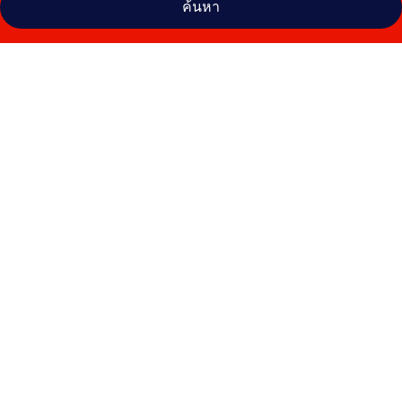
ค้นหา
คลัง
ภาพ
โฮ
เทล
โป