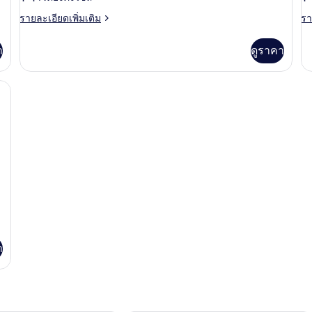
เรีย,
ซ์
ราย
รา
รายละเอียดเพิ่มเติม
รา
ละเอียด
ละ
เตียง
เต
เพิ่ม
เพิ
า
ดูราคา
คิง
คิ
เติม
เต
เกี่ยว
เกี
ไซส์
ไซ
กับ
กับ
, โต๊ะทำงาน, ผ้าม่านกันแสง, ห้องเก็บเสียง
1
1
ห้อง
ห้
ซู
ดี
เตียง
เต
พี
ลัก
เรีย,
ซ์,
เตียง
เต
คิง
คิง
ไซส์
ไซ
1
1
เตียง
เต
า