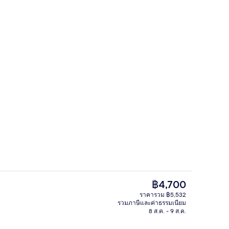
วิวจากที่พัก
ก
ราคา
฿4,700
ปัจจุบัน
ราคารวม ฿5,532
฿4,700
รวมภาษีและค่าธรรมเนียม
ล็อบบี้เลานจ์
8 ส.ค. - 9 ส.ค.