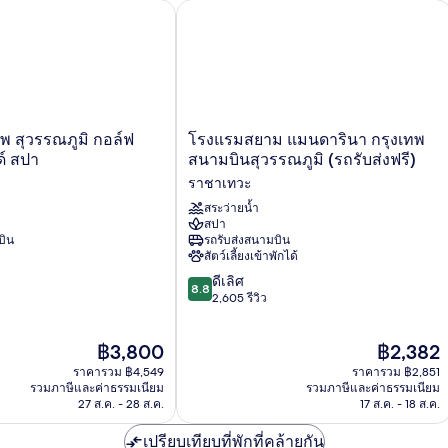
 สุวรรณภูมิ กอล์ฟ รีสอร์ท แอนด์ สปา
โรงแรมสยาม แมนดารินา กรุงเทพ สนามบิ
โรงแรม
ทพ สุวรรณภูมิ กอล์ฟ
โรงแรมสยาม แมนดารินา กรุงเทพ
สยาม
ด์ สปา
สนามบินสุวรรณภูมิ (รถรับส่งฟรี)
แมน
ราชาเทวะ
ดา
รินา
สระว่ายน้ำ
สปา
กรุงเทพ
บิน
รถรับส่งสนามบิน
สนาม
สัตว์เลี้ยงเข้าพักได้
บิน
8.8
สุวรรณภูมิ
ดีเลิศ
8.8
จาก
(รถ
2,605 รีวิว
10,
รับ
ดี
ส่ง
ราคา
ราคา
฿3,800
฿2,382
เลิศ,
ฟรี)
ปัจจุบัน
ปัจจุบัน
2,605
ราชา
ราคารวม ฿4,549
ราคารวม ฿2,851
คือ
คือ
รีวิว
รวมภาษีและค่าธรรมเนียม
เทวะ
รวมภาษีและค่าธรรมเนียม
฿3,800
฿2,382
27 ส.ค. - 28 ส.ค.
17 ส.ค. - 18 ส.ค.
เปรียบเทียบที่พักที่คล้ายกัน