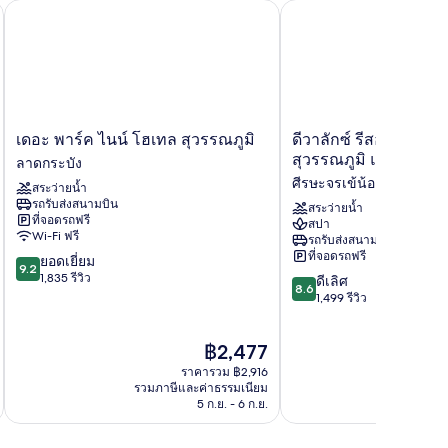
นสุวรรณภูมิ (รถรับส่งฟรี)
เดอะ พาร์ค ไนน์ โฮเทล สุวรรณภูมิ
ดีวาลักซ์ รีสอร์ทแอนด์ส
เดอะ
ดี
เดอะ พาร์ค ไนน์ โฮเทล สุวรรณภูมิ
ดีวาลักซ์ รีสอร์ทแอนด
พาร์
วา
สุวรรณภูมิ แอร์พอร์ต
ลาดกระบัง
ค
ลัก
ศีรษะจรเข้น้อย
สระว่ายน้ำ
ไนน์
ซ์
รถรับส่งสนามบิน
โฮ
รี
สระว่ายน้ำ
ที่จอดรถฟรี
สปา
เทล
สอร์ท
Wi-Fi ฟรี
รถรับส่งสนามบิน
สุวรรณภูมิ
แอนด์
ที่จอดรถฟรี
9.2
ยอดเยี่ยม
ลาดกระบัง
สปา
9.2
จาก
1,835 รีวิว
8.6
กรุงเทพ
ดีเลิศ
8.6
10,
จาก
สุวรรณภูมิ
1,499 รีวิว
ยอด
10,
แอร์
เยี่ยม,
ดี
พอร์ต
ราคา
฿2,477
1,835
เลิศ,
ศีรษะ
ปัจจุบัน
รีวิว
1,499
จร
ราคารวม ฿2,916
คือ
รีวิว
รวมภาษีและค่าธรรมเนียม
เข้
รวมภาษ
฿2,477
5 ก.ย. - 6 ก.ย.
น้อย