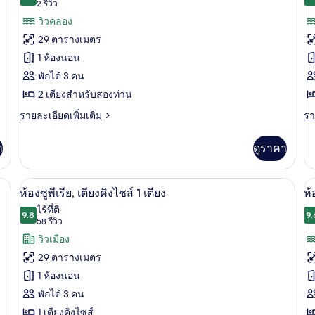
10.0 จาก 10
(2
2 รีวิว
เตียง
เต
ทั้งหมด
ทั
วิว
ส
คิง
ให
รีวิว)
วิวคลอง
ของ
ข
ไซส์
2
สวน
29 ตารางเมตร
1
เตี
ห้อง
ห้
เตียง,
วิว
1 ห้องนอน
วิว
ส
ดี
ดี
พักได้ 3 คน
สวน
ลัก
ลั
2 เตียงสำหรับสองท่าน
ซ์,
ซ์
ราย
รา
รายละเอียดเพิ่มเติม
รา
ละเอียด
ละ
เตียง
เต
เพิ่ม
เพิ
า
ดูราคา
ใหญ่
คิ
เติม
เต
เกี่ยว
เกี
2
ไซ
กับ
กับ
ห้องมุม | 1 ห้องนอน, โต๊ะทำงาน, ผ้าม่านกันแสง, ห้องเก็บเสียง
ห้องซูพีเรีย, เตียงคิงไซส์ 1 เตียง | 1 ห้
เปิด
เป
เตียง,
8
1
ห้อง
ห้
ห้องซูพีเรีย, เตียงคิงไซส์ 1 เตียง
ห้
ดี
ดี
ภาพถ่าย
ภ
ระเบียง
เต
ไร้ที่ติ
ลัก
9.8
ลัก
9.
9.8 จาก 10
(58
58 รีวิว
ทั้งหมด
ทั
ซ์,
ระ
ซ์,
รีวิว)
วิวเมือง
เตียง
เต
ของ
ข
ใหญ่
คิง
29 ตารางเมตร
2
ไซ
ห้อง
ห้
1 ห้องนอน
เตียง,
1
ซู
ดี
ระเบียง
เตี
พักได้ 3 คน
ระ
พี
ลั
1 เตียงคิงไซส์