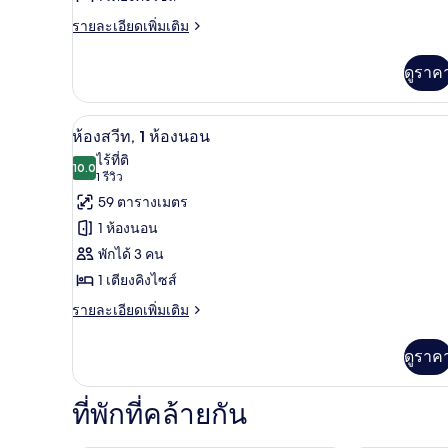
สวีท,
ราย
รายละเอียดเพิ่มเติม
ละเอียด
1
เพิ่ม
ห้อง
ดูราค
เติม
เกี่ยว
นอน,
กับ
ห้องสวีท, 1 ห้องนอน | 1 ห้องนอน
เปิด
ห้อง
11
ห้อง
ห้องสวีท, 1 ห้องนอน
ซิก
ภาพถ่าย
มุม
ไร้ที่ติ
เนเจอร์
10.0
10.0 จาก 10
(1
1 รีวิว
ทั้งหมด
สวี
รีวิว)
59 ตารางเมตร
ท,
ของ
1
1 ห้องนอน
ห้อง
ห้อง
พักได้ 3 คน
นอน,
สวีท,
ห้อง
1 เตียงคิงไซส์
มุม
1
ราย
รายละเอียดเพิ่มเติม
ห้อง
ละเอียด
เพิ่ม
นอน
ดูราค
เติม
เกี่ยว
กับ
ที่พักที่คล้ายกัน
ห้อง
สวี