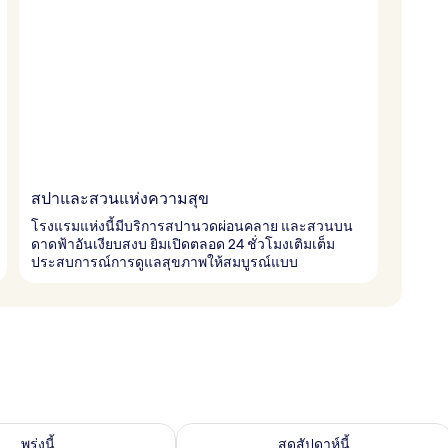
สปาและสวนแห่งความสุข
โรงแรมแห่งนี้มีบริการสปานวดผ่อนคลาย และสวนบน
ดาดฟ้าอันเงียบสงบ ยิมเปิดตลอด 24 ชั่วโมงเติมเต็ม
ประสบการณ์การดูแลสุขภาพให้สมบูรณ์แบบ
องพักว่างในพรุ่งนี้ ส.ค. 7 - ส.ค. 8
ตรวจสอบจำนวนห้องพักว่างในสุดสัปดาห์นี
พรุ่งนี้
สุดสัปดาห์นี้