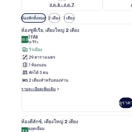
ส.ค. 6 - ส.ค. 7
ตัว
ห้องพักทั้งหมด
2 เตียง
1 เตียง
กรอง
ห้องซูพีเรีย, เตียงใหญ่ 2 เตียง 
เปิด
6
ห้องซูพีเรีย, เตียงใหญ่ 2 เตียง
ที่
ภาพถ่าย
ไร้ที่ติ
มี
10.0
10.0 จาก 10
(16
16 รีวิว
ทั้งหมด
ให้
รีวิว)
วิวเมือง
ของ
สำหรับ
29 ตารางเมตร
ห้อง
ห้อง
1 ห้องนอน
พัก
ซู
พักได้ 3 คน
พี
2 เตียงสำหรับสองท่าน
เรีย,
ราย
รายละเอียดเพิ่มเติม
ละเอียด
เตียง
เพิ่ม
ดูราค
ใหญ่
เติม
เกี่ยว
2
กับ
ห้องดีลักซ์, เตียงใหญ่ 2 เตียง |
เปิด
เตียง
6
ห้อง
ห้องดีลักซ์, เตียงใหญ่ 2 เตียง
ซู
ภาพถ่าย
ยอดเยี่ยม
พี
9.2