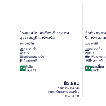
ท,
โรงแรมไฮแอทรีเจนซี่ กรุงเทพ สุวรรณภูมิ แอร์พอร์ต
ฮิลตัน กรุงเทพ
1
ห้อง
นอน
โรง
ฮิล
โรงแรมไฮแอทรีเจนซี่ กรุงเทพ
ฮิลตัน กรุงเ
แรม
ตัน
สุวรรณภูมิ แอร์พอร์ต
รีสอร์ท แอน
ไฮ
กรุงเทพ
หนองปรือ
อ.บางพลี
แอ
สุวรรณภูมิ
ทรี
สระว่ายน้ำ
กอล์ฟ
สระว่ายน้ำ
สปา
สปา
เจน
รีสอร์ท
รถรับส่งสนามบิน
รถรับส่งสนาม
ซี่
แอนด์
ที่จอดรถฟรี
ที่จอดรถฟรี
กรุงเทพ
สปา
8.8
9.2
สุวรรณภูมิ
ดีเลิศ
อ.บางพลี
ยอดเยี่ยม
8.8
9.2
จาก
จาก
แอร์
1,569 รีวิว
845 รีวิว
10,
10,
พอร์ต
ดี
ยอด
หนอง
ราคา
฿3,880
เลิศ,
เยี่ยม,
ปรือ
ปัจจุบัน
1,569
845
ราคารวม ฿4,644
คือ
รีวิว
รีวิว
รวมภาษีและค่าธรรมเนียม
฿3,880
1 ก.ย. - 2 ก.ย.