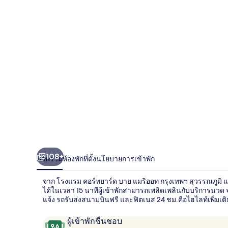
ทยา
ร์ด
บาย
แมริ
ออท
กรุงเทพฯ
สุวรรณภูมิ
แอร์
108+
ภาพรวม
ห้องพัก
ที่ตั้ง
นโยบายการเข้าพัก
พอร์ท
จาก โรงแรม คอร์ทยาร์ด บาย แมริออท กรุงเทพฯ สุวรรณภูมิ
ได้ในเวลา 15 นาทีผู้เข้าพักสามารถเพลิดเพลินกับบริการนวด
แจ้ง รถรับส่งสนามบินฟรี และฟิตเนส 24 ชม.คือไฮไลท์เพิ่มเ
รีวิว
9.6
ผู้เข้าพักชื่นชอบ