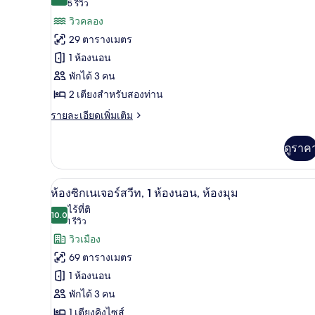
9.2 จาก 10
(5
5 รีวิว
ทั้งหมด
เรีย,
รีวิว)
วิวคลอง
เตียง
ของ
ใหญ่
29 ตารางเมตร
2
ห้อง
1 ห้องนอน
เตียง
ดี
พักได้ 3 คน
ลัก
2 เตียงสำหรับสองท่าน
ซ์,
ราย
รายละเอียดเพิ่มเติม
ละเอียด
เตียง
เพิ่ม
ดูราค
ใหญ่
เติม
เกี่ยว
2
กับ
ห้องซิกเนเจอร์สวีท, 1 ห้องนอน, 
เปิด
เตียง
7
ห้อง
ห้องซิกเนเจอร์สวีท, 1 ห้องนอน, ห้องมุม
ดี
ภาพถ่าย
ไร้ที่ติ
ลัก
10.0
10.0 จาก 10
(1
1 รีวิว
ทั้งหมด
ซ์,
รีวิว)
วิวเมือง
เตียง
ของ
ใหญ่
69 ตารางเมตร
2
ห้อง
1 ห้องนอน
เตียง
ซิก
พักได้ 3 คน
เนเจอร์
1 เตียงคิงไซส์