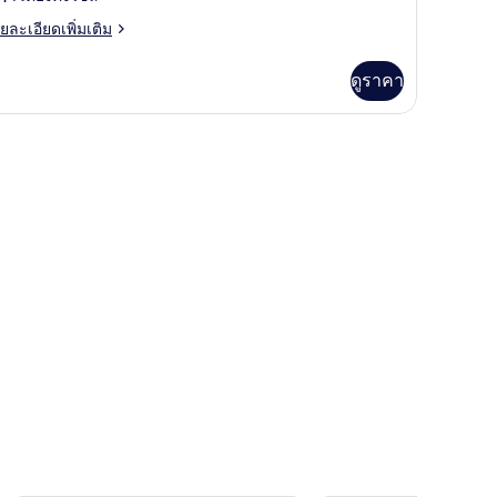
,
ย
ยละเอียดเพิ่มเติม
เอียด
ียง
่ม
ดูราคา
ง
ิม
่ยว
ส์
อง
ียง
ียง
ส์
ียง