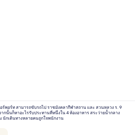
วิดีโอจากที่พั
 แอร์พอร์ท สามารถขับรถไป ราชมังคลากีฬาสถาน และ สวนหลวง ร. 9
 จากนั้นก็หาอะไรรับประทานที่หนึ่งใน 4 ห้องอาหาร สระว่ายน้ำกลาง
ติม นักเดินทางหลายคนถูกใจพนักงาน
ล็อบบี้เลานจ์