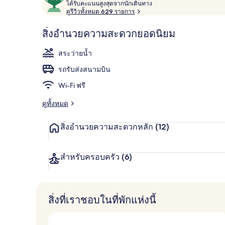
ไ
จาก
ได้รับคะแนนสูงสุดจากนักเดินทาง
ด้
ดูรีวิวทั้งหมด 629 รายการ
10,
รั
ผู้
บ
สิ่งอำนวยความสะดวกยอดนิยม
สระว่ายน้ำกล
ค
เข้า
ะ
พัก
สระว่ายน้ำ
แ
ชื่น
น
รถรับส่งสนามบิน
น
ชอบ
สู
Wi-Fi ฟรี
ง
สุ
ดูทั้งหมด
ด
จ
สิ่งอำนวยความสะดวกหลัก
(12)
า
ก
นั
ก
สำหรับครอบครัว
(6)
เ
ดิ
น
ท
สิ่งที่เราชอบในที่พักแห่งนี้
า
ง