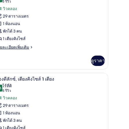
10.0 จาก 10
(5
5 รีวิว
ียง
้งหมด
วน
ญ่
รีวิว)
วิวคลอง
อง
29 ตารางเมตร
ยง,
อง
1 ห้องนอน
วน
พักได้ 3 คน
ก
1 เตียงคิงไซส์
,
ย
ยละเอียดเพิ่มเติม
เอียด
ียง
่ม
ดูราคา
ง
ิม
่ยว
ส์
องนอน, โต๊ะทำงาน, ผ้าม่านกันแสง, ห้องเก็บเสียง
ห้องดีลักซ์, เตียงคิงไซส์ 1 เตียง | 1 ห้องนอน, โ
ิด
8
อง
องดีลักซ์, เตียงคิงไซส์ 1 เตียง
าพถ่าย
ียง,
ไร้ที่ติ
6
9.6 จาก 10
(5
5 รีวิว
้งหมด
เบียง
รีวิว)
วิวคลอง
ียง
อง
29 ตารางเมตร
ส์
อง
1 ห้องนอน
ยง,
พักได้ 3 คน
เบียง
ก
1 เตียงคิงไซส์