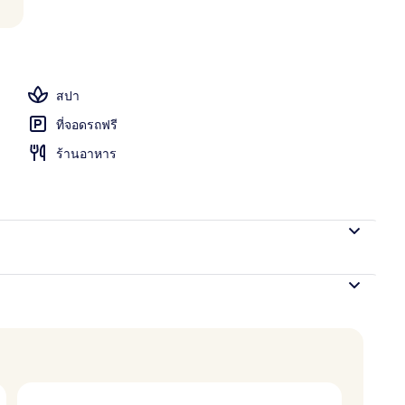
างแจ้ง
สปา
ที่จอดรถฟรี
ร้านอาหาร