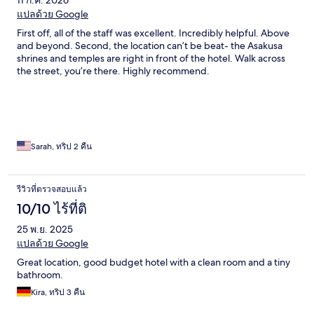
11 ก.ค. 2026
แปลด้วย Google
First off, all of the staff was excellent. Incredibly helpful. Above
and beyond. Second, the location can’t be beat- the Asakusa
shrines and temples are right in front of the hotel. Walk across
the street, you’re there. Highly recommend.
Sarah, ทริป 2 คืน
รีวิวที่ตรวจสอบแล้ว
10/10 ไร้ที่ติ
25 พ.ย. 2025
แปลด้วย Google
Great location, good budget hotel with a clean room and a tiny
bathroom.
Kira, ทริป 3 คืน