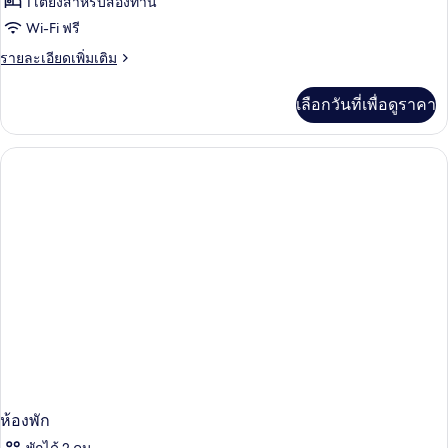
1 เตียงสำหรับสองท่าน
Wi-Fi ฟรี
ราย
รายละเอียดเพิ่มเติม
ละเอียด
เพิ่ม
เลือกวันที่เพื่อดูราคา
เติม
เกี่ยว
กับ
ห้อง
พัก
ห้องพัก