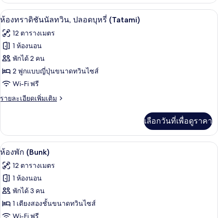
เกี่ยว
กับ
ห้องทราดิชันนัลทวิน, ปลอดบุหรี่ (Tatami
เปิด
9
ห้อง
ห้องทราดิชันนัลทวิน, ปลอดบุหรี่ (Tatami)
ดับเบิล,
ภาพถ่าย
12 ตารางเมตร
ปลอด
ทั้งหมด
บุหรี่
1 ห้องนอน
ของ
พักได้ 2 คน
ห้อง
2 ฟูกแบบญี่ปุ่นขนาดทวินไซส์
Wi-Fi ฟรี
ทราดิ
ราย
รายละเอียดเพิ่มเติม
ชัน
ละเอียด
นัล
เพิ่ม
เลือกวันที่เพื่อดูราคา
เติม
ทวิน,
เกี่ยว
ปลอด
กับ
ห้องพัก (Bunk) | โต๊ะทำงาน, พื้นที่ทำง
เปิด
6
ห้อง
ห้องพัก (Bunk)
บุหรี่
ทราดิ
ภาพถ่าย
12 ตารางเมตร
ชัน
(Tatami)
ทั้งหมด
นัล
1 ห้องนอน
ทวิ
ของ
พักได้ 3 คน
น,
ปลอด
ห้อง
1 เตียงสองชั้นขนาดทวินไซส์
บุหรี่
Wi-Fi ฟรี