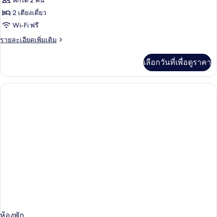
พักได้ 2 คน
2 เตียงเดี่ยว
Wi-Fi ฟรี
ราย
รายละเอียดเพิ่มเติม
ละเอียด
เพิ่ม
เลือกวันที่เพื่อดูราคา
เติม
เกี่ยว
กับ
ห้อง
พัก
ห้องพัก