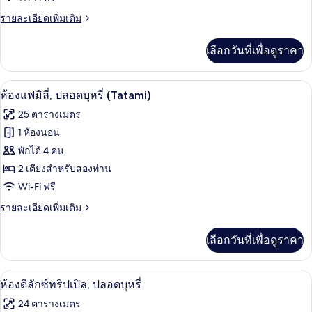
พัก
(Tatami)
(Bunk)
ราย
รายละเอียดเพิ่มเติม
ละเอียด
เพิ่ม
เลือกวันที่เพื่อดูราคา
เติม
เกี่ยว
กับ
ห้องแฟมิลี่, ปลอดบุหรี่ (Tatami) | โต๊ะ
เปิด
7
ห้อง
ห้องแฟมิลี่, ปลอดบุหรี่ (Tatami)
พัก
ภาพถ่าย
25 ตารางเมตร
(Bunk)
ทั้งหมด
1 ห้องนอน
ของ
พักได้ 4 คน
ห้อง
2 เตียงสำหรับสองท่าน
Wi-Fi ฟรี
แฟ
ราย
รายละเอียดเพิ่มเติม
มิ
ละเอียด
ลี่,
เพิ่ม
เลือกวันที่เพื่อดูราคา
เติม
ปลอด
เกี่ยว
บุหรี่
กับ
ห้องดีลักซ์ทริปเปิล, ปลอดบุหรี่ | โต๊ะท
เปิด
7
ห้อง
ห้องดีลักซ์ทริปเปิล, ปลอดบุหรี่
(Tatami)
แฟ
ภาพถ่าย
24 ตารางเมตร
มิ