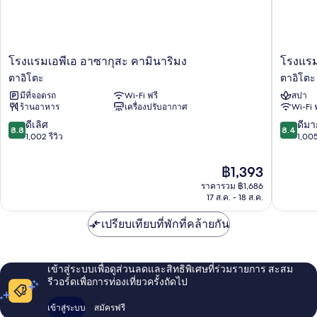
โรงแรม
โรงแรม
โรงแรมเอพีเอ อาซากุสะ คามินาริมง
โรงแรม
เอ
เอ
ตาอิโตะ
ตาอิโตะ
พีเอ
พีเอ
มีที่จอดรถ
Wi-Fi ฟรี
สปา
อา
อา
ร้านอาหาร
เครื่องปรับอากาศ
Wi-Fi 
ซา
ซา
กุสะ
กุสะ
8.8
8.4
ดีเลิศ
ดีมา
8.8
8.4
คา
คุ
จาก
จาก
1,002 รีวิว
1,005
มิ
รา
10,
10,
นา
มา
ดี
ดี
ราคา
฿1,393
ริมง
เอะ
เลิศ,
มาก,
ปัจจุบัน
ตา
ราคารวม ฿1,686
ตา
1,002
1,005
คือ
17 ส.ค. - 18 ส.ค.
อิ
อิ
รีวิว
รีวิว
฿1,393
โตะ
โตะ
เปรียบเทียบที่พักที่คล้ายกัน
เข้าสู่ระบบเพื่อดูส่วนลดและสิทธิพิเศษที่ร่วมรายการ สะสม
รีวอร์ดเพื่อการท่องเที่ยวครั้งถัดไป
เข้าสู่ระบบ
สมัครฟรี