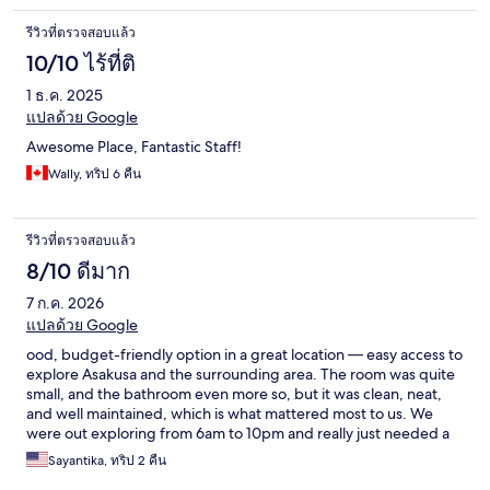
รีวิวที่ตรวจสอบแล้ว
10/10 ไร้ที่ติ
1 ธ.ค. 2025
แปลด้วย Google
Awesome Place, Fantastic Staff!
Wally, ทริป 6 คืน
รีวิวที่ตรวจสอบแล้ว
8/10 ดีมาก
7 ก.ค. 2026
แปลด้วย Google
ood, budget-friendly option in a great location — easy access to
explore Asakusa and the surrounding area. The room was quite
small, and the bathroom even more so, but it was clean, neat,
and well maintained, which is what mattered most to us. We
were out exploring from 6am to 10pm and really just needed a
place to sleep, so the size wasn't an issue. A practical choice if
Sayantika, ทริป 2 คืน
you're prioritizing location, value, and cleanliness over space.