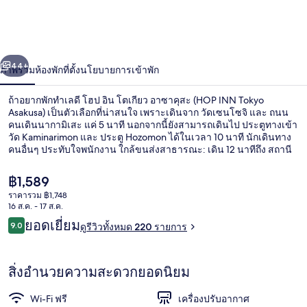
โตเกียว
อา
่อน
ถัดไป
น้า
44+
ภาพรวม
ห้องพัก
ที่ตั้ง
นโยบายการเข้าพัก
ซา
คุสะ
ถ้าอยากพักทำเลดี โฮป อิน โตเกียว อาซาคุสะ (HOP INN Tokyo
Asakusa) เป็นตัวเลือกที่น่าสนใจ เพราะเดินจาก วัดเซนโซจิ และ ถนน
(HOP
คนเดินนากามิเสะ แค่ 5 นาที นอกจากนี้ยังสามารถเดินไป ประตูทางเข้า
วัด Kaminarimon และ ประตู Hozomon ได้ในเวลา 10 นาที นักเดินทาง
INN
คนอื่นๆ ประทับใจพนักงาน ใกล้ขนส่งสาธารณะ: เดิน 12 นาทีถึง สถานี
Tokyo
Tawaramachi และ 12 นาทีถึง สถานี Honjo-azumabashi
ราคา
฿1,589
Asakusa)
ปัจจุบัน
ราคารวม ฿1,748
฿1,589
16 ส.ค. - 17 ส.ค.
ด้านหน้าที่พัก
รีวิว
ยอดเยี่ยม
9.0
ดูรีวิวทั้งหมด 220 รายการ
9.0 จาก 10
สิ่งอำนวยความสะดวกยอดนิยม
Wi-Fi ฟรี
เครื่องปรับอากาศ