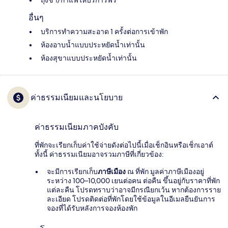
ถุงชา/กาแฟให้บริการฟรี
อื่นๆ
บริการทำความสะอาด 1 ครั้งต่อการเข้าพัก
ห้องอาบน้ำแบบประหยัดน้ำเท่านั้น
ห้องสุขาแบบประหยัดน้ำเท่านั้น
ค่าธรรมเนียมและนโยบาย
ค่าธรรมเนียมภาคบังคับ
ที่พักจะเรียกเก็บค่าใช้จ่ายดังต่อไปนี้เมื่อเช็กอินหรือเช็กเอาต์
ทั้งนี้ ค่าธรรมเนียมอาจรวมภาษีที่เกี่ยวข้อง:
จะมีการเรียกเก็บ
ภาษีเมือง
ณ ที่พัก มูลค่าภาษีเมืองอยู่
ระหว่าง 100–10,000 เยนต่อคน ต่อคืน ขึ้นอยู่กับราคาที่พัก
แต่ละคืน โปรดทราบว่าอาจมีกรณียกเว้น หากต้องการราย
ละเอียด โปรดติดต่อที่พักโดยใช้ข้อมูลในอีเมลยืนยันการ
จองที่ได้รับหลังการจองห้องพัก