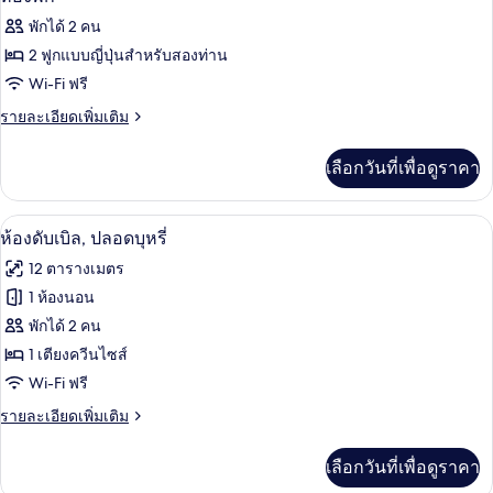
พักได้ 2 คน
2 ฟูกแบบญี่ปุ่นสำหรับสองท่าน
Wi-Fi ฟรี
ราย
รายละเอียดเพิ่มเติม
ละเอียด
เพิ่ม
เลือกวันที่เพื่อดูราคา
เติม
เกี่ยว
กับ
โต๊ะทำงาน, พื้นที่ทำงานแบบใช้แล็ปท็อป,
เปิด
6
ห้อง
ห้องดับเบิล, ปลอดบุหรี่
พัก
ภาพถ่าย
12 ตารางเมตร
ทั้งหมด
1 ห้องนอน
ของ
พักได้ 2 คน
ห้อง
1 เตียงควีนไซส์
Wi-Fi ฟรี
ดับเบิล,
ราย
รายละเอียดเพิ่มเติม
ปลอด
ละเอียด
บุหรี่
เพิ่ม
เลือกวันที่เพื่อดูราคา
เติม