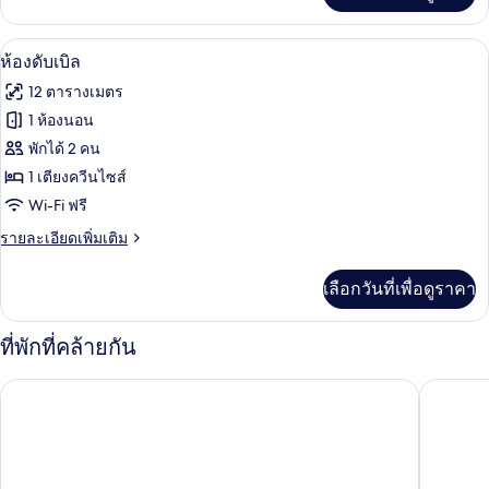
ทริปเปิล,
เกี่ยว
ปลอด
กับ
ห้องดับเบิล | โต๊ะทำงาน, พื้นที่ทำงานแบ
เปิด
9
ห้อง
ห้องดับเบิล
บุหรี่
ดี
ภาพถ่าย
12 ตารางเมตร
ลัก
(with
ทั้งหมด
ซ์
1 ห้องนอน
Sofa
ทริปเปิล,
ของ
Bed)
พักได้ 2 คน
ปลอด
บุหรี่
ห้อง
1 เตียงควีนไซส์
(with
Wi-Fi ฟรี
ดับเบิล
Sofa
Bed)
ราย
รายละเอียดเพิ่มเติม
ละเอียด
เพิ่ม
เลือกวันที่เพื่อดูราคา
เติม
เกี่ยว
กับ
ที่พักที่คล้ายกัน
ห้อง
ดับเบิล
โรงแรมเอพีเอ อาซากุสะ คามินาริมง
โรงแรมเอ