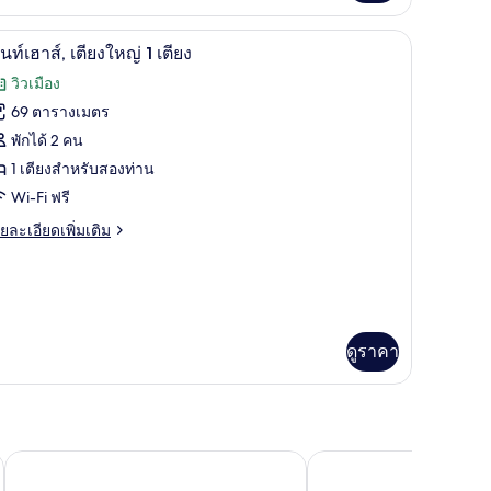
่ยว
Medium
ama)
๊ะทำงาน
ันสารก่อภูมิแพ้, ตู้นิรภัยในห้องพัก, โต๊ะทำงาน
เพนท์เฮาส์, เตียงใหญ่ 1 เตียง | เครื่องนอนป้องกั
ิด
16
อง
นท์เฮาส์, เตียงใหญ่ 1 เตียง
,
าพถ่าย
วิวเมือง
ียง
้งหมด
69 ตารางเมตร
ส์
อง
พักได้ 2 คน
ียง
พ
1 เตียงสำหรับสองท่าน
Medium
Wi-Fi ฟรี
์
ama)
ย
ยละเอียดเพิ่มเติม
ฮา
เอียด
่ม
ิม
ียง
่ยว
หญ่
ดูราคา
์
ียง
า
ียง
ญ่
โอเรีย โรงแรม แอนเดลส์
โรงแรมกอล์ฟปราก
ียง