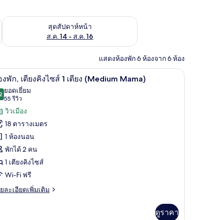
้ ส.ค. 7 - ส.ค. 9
ตรวจสอบจำนวนห้องพักว่างในสุดสัปดาห์หน้า ส.ค. 14 - ส.ค. 16
สุดสัปดาห์หน้า
ส.ค. 14 - ส.ค. 16
แสดงห้องพัก 6 ห้องจาก 6 ห้อง
ัยในห้องพัก, โต๊ะทำงาน
วิวเมือง
ิด
8
องพัก, เตียงคิงไซส์ 1 เตียง (Medium Mama)
าพถ่าย
ยอดเยี่ยม
2
9.2 จาก 10
(55
55 รีวิว
้งหมด
รีวิว)
วิวเมือง
อง
18 ตารางเมตร
อง
1 ห้องนอน
ก,
พักได้ 2 คน
ียง
1 เตียงคิงไซส์
ง
Wi-Fi ฟรี
ส์
ย
ยละเอียดเพิ่มเติม
เอียด
่ม
ดูราคา
ียง
ิม