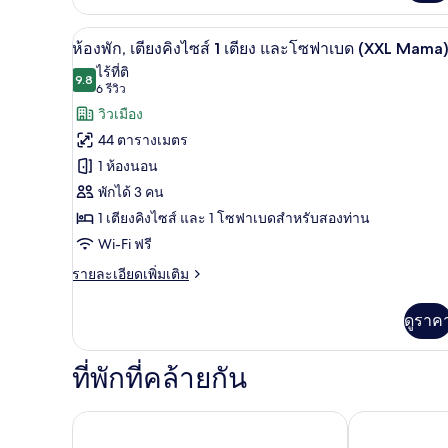
เกี่ยว
(Large
กับ
Mama)
ห้องพัก, เตียงคิงไซส์ 1 เตียง แ
เปิด
17
ห้อง
ห้องพัก, เตียงคิงไซส์ 1 เตียง และโซฟาเบด (XXL Mama
พัก,
ภาพถ่าย
ไร้ที่ติ
เตียง
9.8
9.8 จาก 10
(6
6 รีวิว
ทั้งหมด
คิง
รีวิว)
วิวเมือง
ไซส์
ของ
1
44 ตารางเมตร
เตียง
ห้อง
1 ห้องนอน
(Large
พัก,
Mama)
พักได้ 3 คน
เตียง
1 เตียงคิงไซส์ และ 1 โซฟาเบดสำหรับสองท่าน
คิง
Wi-Fi ฟรี
ไซส์
ราย
รายละเอียดเพิ่มเติม
ละเอียด
1
เพิ่ม
ดูราค
เตียง
เติม
เกี่ยว
และ
กับ
ที่พักที่คล้ายกัน
โซฟา
ห้อง
พัก,
เบด
เตียง
ฮิลตัน ปราก เอเทรียม
โรงแรม Herm
(XXL
คิง