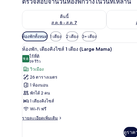
ตรวจสอบจำนวนห้องพักว่างในวันที่เหล่านี้
ตรวจสอบจำนวนห้องพักว่างในคืนนี้ ส.ค. 6 - ส.ค. 7
ตรวจสอบจำนวนห้
คืนนี้
ส.ค. 6 - ส.ค. 7
ตัว
ห้องพักทั้งหมด
1 เตียง
2 เตียง
3+ เตียง
กรอง
ห้องพัก, เตียงคิงไซส์ 1 เตียง (L
เปิด
10
ห้องพัก, เตียงคิงไซส์ 1 เตียง (Large Mama)
ที่
ภาพถ่าย
ไร้ที่ติ
มี
9.6
9.6 จาก 10
(39
39 รีวิว
ทั้งหมด
ให้
รีวิว)
วิวเมือง
ของ
สำหรับ
26 ตารางเมตร
ห้อง
ห้อง
1 ห้องนอน
พัก
พัก,
พักได้ 2 คน
เตียง
1 เตียงคิงไซส์
คิง
Wi-Fi ฟรี
ไซส์
ราย
รายละเอียดเพิ่มเติม
ละเอียด
1
เพิ่ม
ดูราค
เตียง
เติม