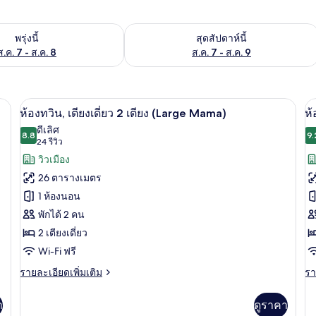
องพักว่างในพรุ่งนี้ ส.ค. 7 - ส.ค. 8
ตรวจสอบจำนวนห้องพักว่างในสุดสัปดาห์นี
พรุ่งนี้
สุดสัปดาห์นี้
ส.ค. 7 - ส.ค. 8
ส.ค. 7 - ส.ค. 9
arge Mama) | เครื่องนอนป้องกันสารก่อภูมิแพ้, ตู้นิรภัยในห้องพัก, โต๊ะทำงาน
เครื่องนอนป้องกันสารก่อภูมิแพ้, ตู้นิรภ
เปิด
เป
9
ห้องทวิน, เตียงเดี่ยว 2 เตียง (Large Mama)
ห้
ภาพถ่าย
ภ
ดีเลิศ
8.8
9.
8.8 จาก 10
(24
24 รีวิว
ทั้งหมด
ทั
รีวิว)
วิวเมือง
ของ
ข
26 ตารางเมตร
ห้อง
ห้
1 ห้องนอน
ทวิน,
พั
พักได้ 2 คน
เตียง
เต
2 เตียงเดี่ยว
เดี่ยว
คิ
Wi-Fi ฟรี
2
ไซ
ราย
รา
รายละเอียดเพิ่มเติม
รา
ละเอียด
ละ
เตียง
1
เพิ่ม
เพิ
(Large
า
ดูราคา
เต
เติม
เต