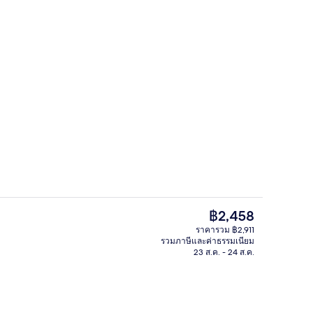
บริเวณภายนอก
ก
ราคา
฿2,458
ปัจจุบัน
ราคารวม ฿2,911
฿2,458
รวมภาษีและค่าธรรมเนียม
/นอกชาน
บริการอาหารเช้า อาหารกลางวัน และอ
23 ส.ค. - 24 ส.ค.