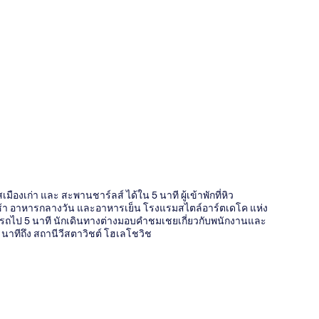
ี่
มืองเก่า และ สะพานชาร์ลส์ ได้ใน 5 นาที ผู้เข้าพักที่หิว
ช้า อาหารกลางวัน และอาหารเย็น โรงแรมสไตล์อาร์ตเดโค แห่ง
บรถไป 5 นาที นักเดินทางต่างมอบคำชมเชยเกี่ยวกับพนักงานและ
นาทีถึง สถานีวีสตาวิชต์ โฮเลโชวิช