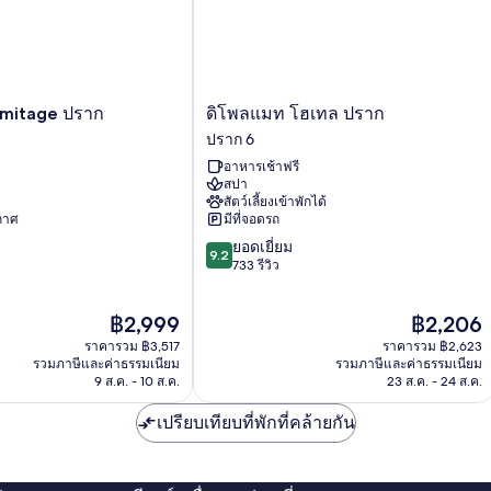
(XL
Mama)
ดิ
mitage ปราก
ดิโพลแมท โฮเทล ปราก
โพลแมท
ปราก 6
โฮ
อาหารเช้าฟรี
เทล
สปา
ปราก
สัตว์เลี้ยงเข้าพักได้
ปราก
ากาศ
มีที่จอดรถ
6
9.2
ยอดเยี่ยม
9.2
จาก
733 รีวิว
10,
ยอด
ราคา
ราคา
฿2,999
฿2,206
เยี่ยม,
ปัจจุบัน
ปัจจุบัน
733
ราคารวม ฿3,517
ราคารวม ฿2,623
คือ
คือ
รีวิว
รวมภาษีและค่าธรรมเนียม
รวมภาษีและค่าธรรมเนียม
฿2,999
฿2,206
9 ส.ค. - 10 ส.ค.
23 ส.ค. - 24 ส.ค.
เปรียบเทียบที่พักที่คล้ายกัน