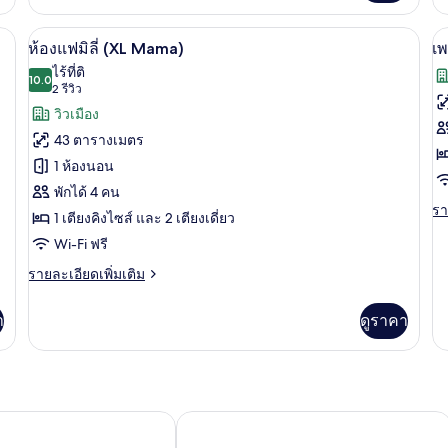
Mama)
เกี่ยว
เกี
(
กับ
กับ
M
ละโซฟาเบด (XXL Mama) | เครื่องนอนป้องกันสารก่อภูมิแพ้, ตู้นิรภัยในห้องพัก, โต
ห้องแฟมิลี่ (XL Mama) | เครื่องนอนป้องก
เปิด
เป
10
ห้อง
ห้
)
ห้องแฟมิลี่ (XL Mama)
เพ
ทวิ
พัก
ภาพถ่าย
ภ
ไร้ที่ติ
น,
10.0
เต
10.0 จาก 10
(2
2 รีวิว
ทั้งหมด
ทั
เตียง
คิง
รีวิว)
วิวเมือง
เดี่ยว
ไซ
ของ
ข
2
1
43 ตารางเมตร
เตียง
เต
ห้อง
เ
1 ห้องนอน
(Large
(
แฟ
นท
Mama)
M
พักได้ 4 คน
รา
รา
มิ
เ
1 เตียงคิงไซส์ และ 2 เตียงเดี่ยว
ละ
ลี่
ส์,
Wi-Fi ฟรี
เพิ
เต
(XL
เต
ราย
รายละเอียดเพิ่มเติม
เกี
Mama)
ละเอียด
ใ
กับ
เพิ่ม
เพ
า
ดูราคา
1
เติม
นท
เกี่ยว
เต
เฮ
กับ
ส์,
ห้อง
เต
แฟ
ให
มิ
itage ปราก
ดิโพลแมท โฮเทล ปราก
1
ลี่
เต