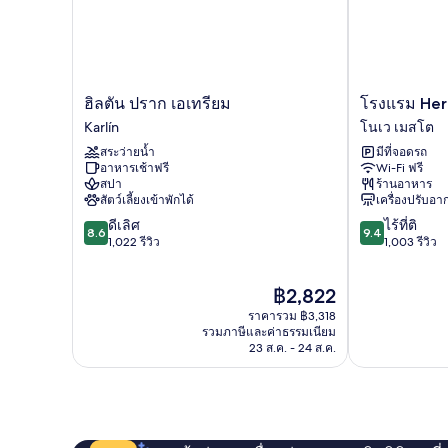
ไซส์
Mama)
1
เตียง
และ
โซฟา
เบด
ฮิล
โรงแรม
ฮิลตัน ปราก เอเทรียม
โรงแรม Her
(XXL
ตัน
Hermitage
Karlín
โนเว เมสโต
Mama)
ปราก
ปราก
สระว่ายน้ำ
มีที่จอดรถ
เอ
โนเว
อาหารเช้าฟรี
Wi-Fi ฟรี
เท
เม
สปา
ร้านอาหาร
รียม
สโต
สัตว์เลี้ยงเข้าพักได้
เครื่องปรับอ
Karlín
8.6
9.4
ดีเลิศ
ไร้ที่ติ
8.6
9.4
จาก
จาก
1,022 รีวิว
1,003 รีวิว
10,
10,
ดี
ไร้
ราคา
฿2,822
เลิศ,
ที่
ปัจจุบัน
1,022
ติ,
ราคารวม ฿3,318
คือ
รีวิว
1,003
รวมภาษีและค่าธรรมเนียม
฿2,822
23 ส.ค. - 24 ส.ค.
รีวิว