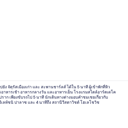
วิดีโอจากที่พั
 จัตุรัสเมืองเก่า และ สะพานชาร์ลส์ ได้ใน 5 นาที ผู้เข้าพักที่หิว
การอาหารเช้า อาหารกลางวัน และอาหารเย็น โรงแรมสไตล์อาร์ตเดโค
ปราก เพียงขับรถไป 5 นาที นักเดินทางต่างมอบคำชมเชยเกี่ยวกับ
เลท์ชนิ ปาลาซ และ 4 นาทีถึง สถานีวีสตาวิชต์ โฮเลโชวิช
ลานระเบียง