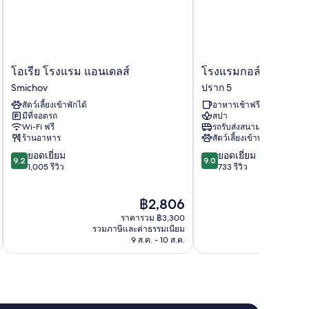
โอ
โรงแรม
โอเรีย โรงแรม แอนเดลส์
โรงแรมกอล์ฟปราก
เรีย
กอล์ฟ
Smichov
ปราก 5
โรงแรม
ปราก
สัตว์เลี้ยงเข้าพักได้
อาหารเช้าฟรี
แอ
ปราก
มีที่จอดรถ
สปา
นเดลส์
5
Wi-Fi ฟรี
รถรับส่งสนามบิน
Smichov
ร้านอาหาร
สัตว์เลี้ยงเข้าพักได้
9.2
9.0
ยอดเยี่ยม
ยอดเยี่ยม
9.2
9.0
จาก
จาก
1,005 รีวิว
733 รีวิว
10,
10,
ยอด
ยอด
ราคา
฿2,806
เยี่ยม,
เยี่ยม,
ปัจจุบัน
1,005
733
ราคารวม ฿3,300
คือ
รีวิว
รีวิว
รวมภาษีและค่าธรรมเนียม
รวมภาษ
฿2,806
9 ส.ค. - 10 ส.ค.