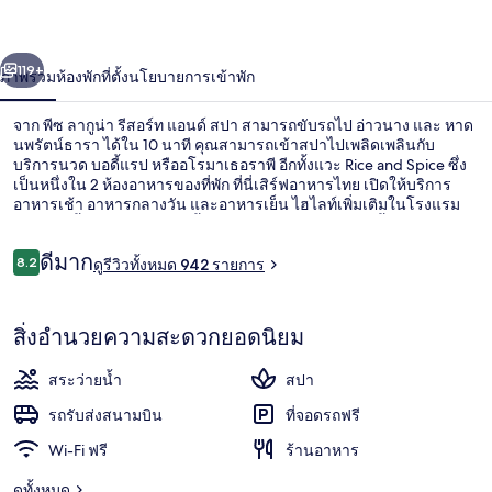
น่า
่อน
ถัดไป
น้า
119+
ภาพรวม
ห้องพัก
ที่ตั้ง
นโยบายการเข้าพัก
รีสอร์ท
แอนด์
จาก พีซ ลากูน่า รีสอร์ท แอนด์ สปา สามารถขับรถไป อ่าวนาง และ หาด
นพรัตน์ธารา ได้ใน 10 นาที คุณสามารถเข้าสปาไปเพลิดเพลินกับ
สปา
บริการนวด บอดี้แรป หรืออโรมาเธอราพี อีกทั้งแวะ Rice and Spice ซึ่ง
เป็นหนึ่งใน 2 ห้องอาหารของที่พัก ที่นี่เสิร์ฟอาหารไทย เปิดให้บริการ
อาหารเช้า อาหารกลางวัน และอาหารเย็น ไฮไลท์เพิ่มเติมในโรงแรม
บูติคแห่งนี้ ได้แก่ 3 สระว่ายน้ำกลางแจ้ง บาร์ริมสระว่ายน้ำ และฟิตเนส
นักเดินทางคนอื่นๆ ประทับใจพนักงาน
รีวิว
ดีมาก
8.2
ดูรีวิวทั้งหมด 942 รายการ
8.2 จาก 10
วิวจากมุมสูง
สิ่งอำนวยความสะดวกยอดนิยม
สระว่ายน้ำ
สปา
รถรับส่งสนามบิน
ที่จอดรถฟรี
Wi-Fi ฟรี
ร้านอาหาร
ดูทั้งหมด