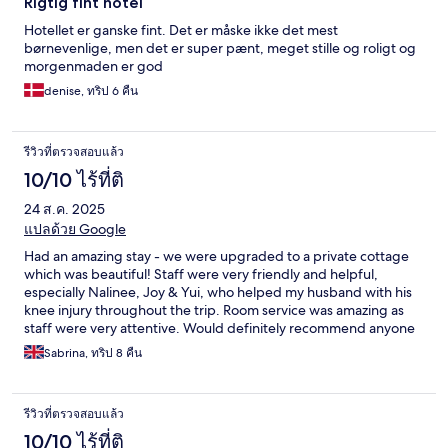
Rigtig fint hotel
and the full range of restaurants, bars, shops and stores are just
a block away.
Hotellet er ganske fint. Det er måske ikke det mest
børnevenlige, men det er super pænt, meget stille og roligt og
morgenmaden er god
denise, ทริป 6 คืน
รีวิวที่ตรวจสอบแล้ว
10/10 ไร้ที่ติ
24 ส.ค. 2025
แปลด้วย Google
Had an amazing stay - we were upgraded to a private cottage
which was beautiful! Staff were very friendly and helpful,
especially Nalinee, Joy & Yui, who helped my husband with his
knee injury throughout the trip. Room service was amazing as
staff were very attentive. Would definitely recommend anyone
to stay at this hotel!
Sabrina, ทริป 8 คืน
รีวิวที่ตรวจสอบแล้ว
10/10 ไร้ที่ติ