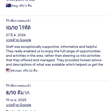
Greg, ทริป 2 คืน
รีวิวที่ตรวจสอบแล้ว
10/10 ไร้ที่ติ
27 มี.ค. 2026
แปลด้วย Google
Staff was exceptionally supportive, informative and helpful.
They really enabled us to enjoy the full range of opportunities
and activities in the area, rather than steering us into activities
that they offered and managed. They provided honest advice
and descriptions of what was available which helped us get the
most out of the limited time we had. The lobby and dining area
Michael, ทริป 22 คืน
are open to and well-integrated with the grounds, which makes
it possible to enjoy the local animals and plants that live on the
grounds and are a part of the resort. One of the things we really
รีวิวที่ตรวจสอบแล้ว
liked is that Peace Laguna has a strong flavor of being on the
Thai seacoast; it is not a cookie-cutter product that could be set
8/10 ดีมาก
down anywhere in the world. Inside, Peace Laguna is quiet and
19 เม.ย. 2025
peaceful with a broad range of ages and nationalities: from
families with infants through people in their seventies with no
แปลด้วย Google
particular nationality or age-range dominating. Yet the beach