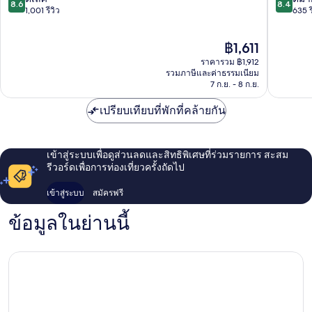
8.6
8.4
แอนด์
รีสอร์ท
จาก
จาก
1,001 รีวิว
635 ร
สปา
กระบี่
10,
10,
กระบี่
อ่าว
ดี
ดี
ราคา
฿1,611
อ่าว
นาง
เลิศ,
มาก,
ปัจจุบัน
นาง
1,001
635
ราคารวม ฿1,912
คือ
รีวิว
รีวิว
รวมภาษีและค่าธรรมเนียม
฿1,611
7 ก.ย. - 8 ก.ย.
เปรียบเทียบที่พักที่คล้ายกัน
เข้าสู่ระบบเพื่อดูส่วนลดและสิทธิพิเศษที่ร่วมรายการ สะสม
รีวอร์ดเพื่อการท่องเที่ยวครั้งถัดไป
เข้าสู่ระบบ
สมัครฟรี
ข้อมูลในย่านนี้