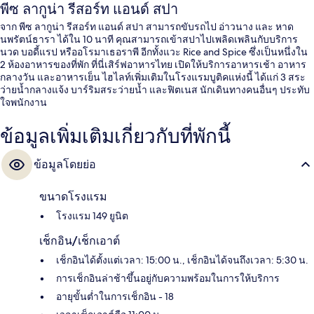
พีซ ลากูน่า รีสอร์ท แอนด์ สปา
จาก พีซ ลากูน่า รีสอร์ท แอนด์ สปา สามารถขับรถไป อ่าวนาง และ หาด
นพรัตน์ธารา ได้ใน 10 นาที คุณสามารถเข้าสปาไปเพลิดเพลินกับบริการ
นวด บอดี้แรป หรืออโรมาเธอราพี อีกทั้งแวะ Rice and Spice ซึ่งเป็นหนึ่งใน
2 ห้องอาหารของที่พัก ที่นี่เสิร์ฟอาหารไทย เปิดให้บริการอาหารเช้า อาหาร
กลางวัน และอาหารเย็น ไฮไลท์เพิ่มเติมในโรงแรมบูติคแห่งนี้ ได้แก่ 3 สระ
ว่ายน้ำกลางแจ้ง บาร์ริมสระว่ายน้ำ และฟิตเนส นักเดินทางคนอื่นๆ ประทับ
ใจพนักงาน
ข้อมูลเพิ่มเติมเกี่ยวกับที่พักนี้
ข้อมูลโดยย่อ
ขนาดโรงแรม
โรงแรม 149 ยูนิต
เช็กอิน/เช็กเอาต์
เช็กอินได้ตั้งแต่เวลา: 15:00 น., เช็กอินได้จนถึงเวลา: 5:30 น.
การเช็กอินล่าช้าขึ้นอยู่กับความพร้อมในการให้บริการ
อายุขั้นต่ำในการเช็กอิน - 18