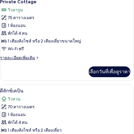
มี
16
Private Cottage
ให้
ภาพถ่าย
วิวลากูน
สำหรับ
ทั้งหมด
75 ตารางเมตร
ห้อง
ของ
1 ห้องนอน
พัก
Private
พักได้ 4 คน
Cottage
1 เตียงคิงไซส์ หรือ 2 เตียงเดี่ยวขนาดใหญ่
Wi-Fi ฟรี
ราย
รายละเอียดเพิ่มเติม
ละเอียด
เพิ่ม
เลือกวันที่เพื่อดูราคา
เติม
เกี่ยว
กับ
มินิบาร์, ตู้นิรภัยในห้องพัก, โต๊ะทำงาน,
เปิด
13
Private
ดีลักซ์เคบิน
Cottage
ภาพถ่าย
วิวสวน
ทั้งหมด
70 ตารางเมตร
ของ
1 ห้องนอน
ดี
พักได้ 4 คน
1 เตียงคิงไซส์ หรือ 2 เตียงเดี่ยว
ลัก