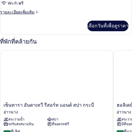
Wi-Fi ฟรี
หลาย
ราย
รายละเอียดเพิ่มเติม
เตียง
ละเอียด
เพิ่ม
เลือกวันที่เพื่อดูราคา
เติม
เกี่ยว
กับ
ที่พักที่คล้ายกัน
ห้อง
สแตนดาร์ด,
เซ็นทารา อันดาเทวี รีสอร์ท แอนด์ สปา กระบี่
ฮอลิเดย์ 
หลาย
เตียง
เซ็น
ฮอ
เซ็นทารา อันดาเทวี รีสอร์ท แอนด์ สปา กระบี่
ฮอลิเดย
ทารา
ลิ
อ่าวนาง
อ่าวนาง
อัน
เดย์
สระว่ายน้ำ
สปา
สระว่า
ดา
อ่าว
รถรับส่งสนามบิน
ที่จอดรถฟรี
มีที่จอ
เทวี
นาง
รีสอร์ท
บีช
8.6
8.4
ดีเลิศ
ดีมา