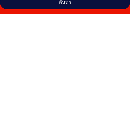
ค้นหา
คลัง
ภาพ
พีซ
ลา
กู