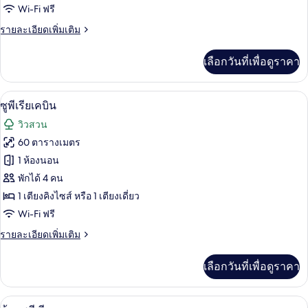
Wi-Fi ฟรี
ซ์
ราย
รายละเอียดเพิ่มเติม
เคบิน
ละเอียด
เพิ่ม
เลือกวันที่เพื่อดูราคา
เติม
เกี่ยว
กับ
มินิบาร์, ตู้นิรภัยในห้องพัก, โต๊ะทำงาน,
เปิด
13
ดี
ซูพีเรียเคบิน
ลัก
ภาพถ่าย
วิวสวน
ซ์
ทั้งหมด
เคบิน
60 ตารางเมตร
ของ
1 ห้องนอน
ซู
พักได้ 4 คน
1 เตียงคิงไซส์ หรือ 1 เตียงเดี่ยว
พี
Wi-Fi ฟรี
เรีย
ราย
รายละเอียดเพิ่มเติม
เคบิน
ละเอียด
เพิ่ม
เลือกวันที่เพื่อดูราคา
เติม
เกี่ยว
กับ
ห้องซูพีเรีย | มินิบาร์, ตู้นิรภัยในห้องพ
เปิด
5
ซู