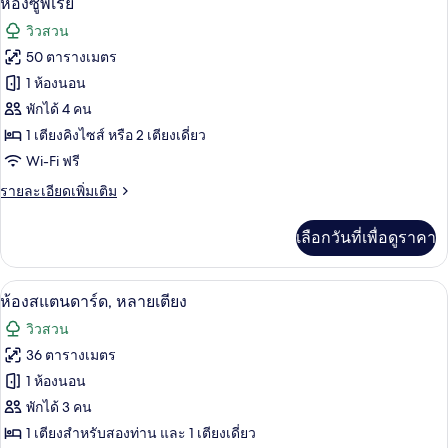
ห้องซูพีเรีย
พี
ภาพถ่าย
วิวสวน
เรีย
ทั้งหมด
เคบิน
50 ตารางเมตร
ของ
1 ห้องนอน
ห้อง
พักได้ 4 คน
1 เตียงคิงไซส์ หรือ 2 เตียงเดี่ยว
ซู
Wi-Fi ฟรี
พี
ราย
รายละเอียดเพิ่มเติม
เรีย
ละเอียด
เพิ่ม
เลือกวันที่เพื่อดูราคา
เติม
เกี่ยว
กับ
ห้องสแตนดาร์ด, หลายเตียง | มินิบาร์, ต
เปิด
8
ห้อง
ห้องสแตนดาร์ด, หลายเตียง
ซู
ภาพถ่าย
วิวสวน
พี
ทั้งหมด
เรีย
36 ตารางเมตร
ของ
1 ห้องนอน
ห้อง
พักได้ 3 คน
1 เตียงสำหรับสองท่าน และ 1 เตียงเดี่ยว
สแตนดาร์ด,