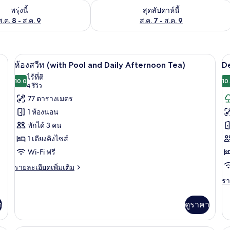
องพักว่างในพรุ่งนี้ ส.ค. 8 - ส.ค. 9
ตรวจสอบจำนวนห้องพักว่างในสุดสัปดาห์นี
พรุ่งนี้
สุดสัปดาห์นี้
ส.ค. 8 - ส.ค. 9
ส.ค. 7 - ส.ค. 9
ernoon Tea) | มินิบาร์, ตู้นิรภัยในห้องพัก, โต๊ะทำงาน, ห้องเก็บเสียง
ห้องสวีท (with Pool and Daily Afternoon 
เปิด
เป
7
ห้องสวีท (with Pool and Daily Afternoon Tea)
D
ภาพถ่าย
ภ
ไร้ที่ติ
10.0
10
10.0 จาก 10
(4
4 รีวิว
ทั้งหมด
ทั
รีวิว)
77 ตารางเมตร
ของ
ข
1 ห้องนอน
D
ห้อง
พักได้ 3 คน
T
สวีท
1 เตียงคิงไซส์
R
(with
Wi-Fi ฟรี
a
Pool
D
ราย
รายละเอียดเพิ่มเติม
and
ละเอียด
A
รา
รา
Daily
เพิ่ม
T
ละ
Afternoon
เติม
เพิ
เกี่ยว
า
ดูราคา
Tea)
เต
กับ
เกี
ห้อง
กับ