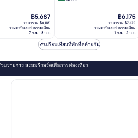
บุด
10,
Ubud
ไร้
ราคา
ราคา
฿5,687
฿6,175
ที่
ปัจจุบัน
ปัจจุบัน
ติ,
ราคารวม ฿6,881
ราคารวม ฿7,472
คือ
คือ
24
รวมภาษีและค่าธรรมเนียม
รวมภาษีและค่าธรรมเนียม
฿5,687
฿6,175
7 ก.ย. - 8 ก.ย.
1 ก.ย. - 2 ก.ย.
รีวิว
เปรียบเทียบที่พักที่คล้ายกัน
่ร่วมรายการ สะสมรีวอร์ดเพื่อการท่องเที่ยว