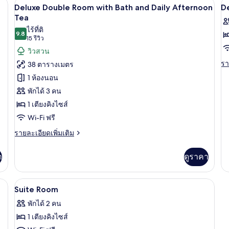
 View and Daily Afternoon Tea | มินิบาร์, ตู้นิรภัยในห้องพัก, โต๊ะทำงาน, ห้อ
สวี
Deluxe Double Room with Bath and Daily
เปิด
เป
6
De
Deluxe Double Room with Bath and Daily Afternoon
D
ท
Tw
ภาพถ่าย
ภ
Tea
(with
R
Pool
ไร้ที่ติ
ทั้งหมด
ทั
a
9.8
9.8 จาก 10
and
(15
15 รีวิว
Da
ของ
ข
Daily
รีวิว)
วิวสวน
Af
Afternoon
Deluxe
D
Te
รา
รา
38 ตารางเมตร
Tea)
Double
D
ละ
1 ห้องนอน
เพิ
Room
R
เต
พักได้ 3 คน
with
เกี
1 เตียงคิงไซส์
Bath
กับ
Wi-Fi ฟรี
De
and
Do
Daily
ราย
รายละเอียดเพิ่มเติม
R
ละเอียด
Afternoon
เพิ่ม
Tea
า
ดูราคา
เติม
เกี่ยว
กับ
ะทำงาน, ห้องเก็บเสียง
มินิบาร์, ตู้นิรภัยในห้องพัก, โต๊ะทำงาน, 
เปิด
10
Deluxe
Suite Room
Double
ภาพถ่าย
พักได้ 2 คน
Room
ทั้งหมด
with
1 เตียงคิงไซส์
Bath