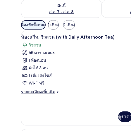
ตรวจสอบจำนวนห้องพักว่างในคืนนี้ ส.ค. 7 - ส.ค. 8
ตรวจสอบจำนวนห้
คืนนี้
ส.ค. 7 - ส.ค. 8
ตัว
ห้องพักทั้งหมด
1 เตียง
2 เตียง
กรอง
ห้องสวีท, วิวสวน (with Daily Aft
เปิด
6
ห้องสวีท, วิวสวน (with Daily Afternoon Tea)
ที่
ภาพถ่าย
มี
วิวสวน
ทั้งหมด
ให้
65 ตารางเมตร
ของ
สำหรับ
1 ห้องนอน
ห้อง
ห้อง
พักได้ 3 คน
พัก
1 เตียงคิงไซส์
สวีท,
Wi-Fi ฟรี
วิว
ราย
รายละเอียดเพิ่มเติม
สวน
ละเอียด
(with
เพิ่ม
เติม
Daily
เกี่ยว
Afternoon
ดูราค
กับ
Tea)
ห้อง
สวี