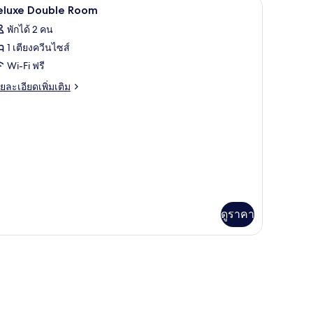
งเก็บเสียง
 Afternoon Tea | มินิบาร์, ตู้นิรภัยในห้องพัก, โต๊ะทำงาน, ห้องเก็บเสียง
มินิบาร์, ตู้นิรภัยในห้องพัก, โต๊ะทำงาน, ห้องเก็บ
ิด
4
luxe
eluxe Double Room
in
าพถ่าย
พักได้ 2 คน
oom
้งหมด
nd
1 เตียงควีนไซส์
ily
อง
Wi-Fi ฟรี
ternoon
eluxe
a
ย
ยละเอียดเพิ่มเติม
ouble
เอียด
่ม
oom
ิม
่ยว
luxe
uble
oom
ดูราคา
ห้องเก็บเสียง