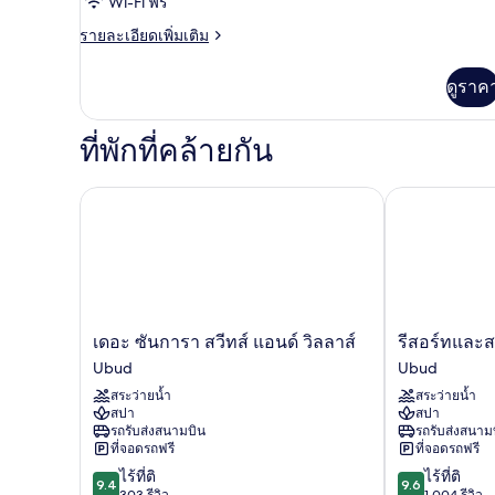
ของ
Wi-Fi ฟรี
View
Deluxe
and
ราย
รายละเอียดเพิ่มเติม
Daily
Twin
ละเอียด
Afternoon
เพิ่ม
Room
ดูราค
Tea
เติม
เกี่ยว
กับ
ที่พักที่คล้ายกัน
Deluxe
Twin
Room
เดอะ ซันการา สวีทส์ แอนด์ วิลลาส์
รีสอร์ทและส
เดอะ
รี
เดอะ ซันการา สวีทส์ แอนด์ วิลลาส์
รีสอร์ทและ
ซัน
สอร์ท
Ubud
Ubud
การา
และ
สระว่ายน้ำ
สระว่ายน้ำ
สวี
สปา
สปา
สปา
ทส์
Maya
รถรับส่งสนามบิน
รถรับส่งสนาม
แอนด์
Ubud
ที่จอดรถฟรี
ที่จอดรถฟรี
วิลลา
Ubud
9.4
9.6
ไร้ที่ติ
ไร้ที่ติ
ส์
9.4
9.6
จาก
จาก
303 รีวิว
1,004 รีวิว