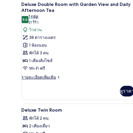
Deluxe Double Room with Garden
เปิด
ท,
6
Deluxe Double Room with Garden View and Daily
วิว
ภาพถ่าย
Afternoon Tea
สวน
ไร้ที่ติ
ทั้งหมด
(with
9.6
9.6 จาก 10
(21
21 รีวิว
Daily
ของ
รีวิว)
Afternoon
วิวสวน
Tea)
Deluxe
38 ตารางเมตร
Double
1 ห้องนอน
Room
พักได้ 3 คน
with
1 เตียงคิงไซส์
Garden
Wi-Fi ฟรี
View
and
ราย
รายละเอียดเพิ่มเติม
ละเอียด
Daily
เพิ่ม
Afternoon
ดูราค
เติม
Tea
เกี่ยว
กับ
มินิบาร์, ตู้นิรภัยในห้องพัก, โต๊
เปิด
5
Deluxe
Deluxe Twin Room
Double
ภาพถ่าย
พักได้ 2 คน
Room
ทั้งหมด
with
2 เตียงเดี่ยว
Garden