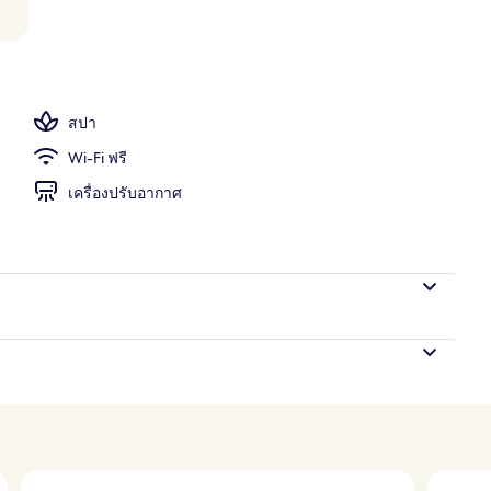
างแจ้ง
สปา
Wi-Fi ฟรี
เครื่องปรับอากาศ