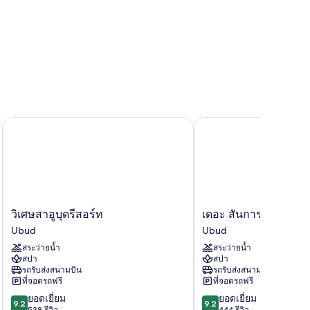
วิเศษสาอูบุดรีสอร์ท
เดอะ สันการา รีสอร์ต &
วิเศษ
เดอะ
วิเศษสาอูบุดรีสอร์ท
เดอะ สันการา รีสอร์ต
สา
สัน
Ubud
Ubud
อู
การา
สระว่ายน้ำ
สระว่ายน้ำ
บุ
รี
สปา
สปา
ดรี
สอร์ต
รถรับส่งสนามบิน
รถรับส่งสนามบิน
สอร์ท
&
ที่จอดรถฟรี
ที่จอดรถฟรี
Ubud
สปา
9.2
9.2
ยอดเยี่ยม
ยอดเยี่ยม
Ubud
9.2
9.2
จาก
จาก
538 รีวิว
444 รีวิว