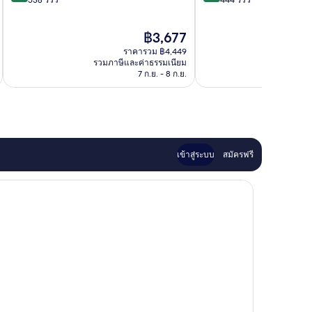
10,
10,
ยอด
ยอด
ราคา
฿3,677
เยี่ยม,
เยี่ยม,
ปัจจุบัน
538
444
ราคารวม ฿4,449
คือ
รีวิว
รีวิว
รวมภาษีและค่าธรรมเนียม
รวมภาษ
฿3,677
7 ก.ย. - 8 ก.ย.
เข้าสู่ระบบ
สมัครฟรี