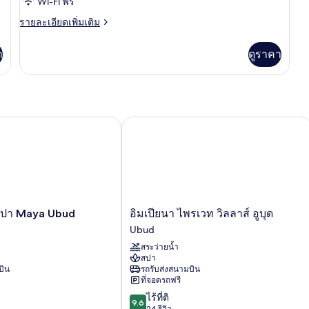
ของ
Wi-Fi ฟรี
and
Suite
Daily
ราย
รายละเอียดเพิ่มเติม
Afternoon
Room
ละเอียด
Tea
เพิ่ม
า
ดูราคา
เติม
เกี่ยว
กับ
Suite
Room
ปา Maya Ubud
อิมเปียนา ไพรเวท วิลลาส์ อูบุด
อิม
สปา Maya Ubud
อิมเปียนา ไพรเวท วิลลาส์ อูบุด
เปีย
Ubud
นา
สระว่ายน้ำ
ไพร
สปา
เวท
บิน
รถรับส่งสนามบิน
วิลลา
ที่จอดรถฟรี
ส์
9.6
ไร้ที่ติ
อู
9.6
จาก
24 รีวิว