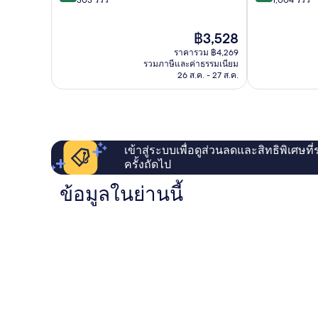
Ubud
10,
10,
ไร้
ไร้
ราคา
฿3,528
ที่
ที่
ปัจจุบัน
ติ,
ติ,
ราคารวม ฿4,269
คือ
303
1,004
รวมภาษีและค่าธรรมเนียม
฿3,528
26 ส.ค. - 27 ส.ค.
รีวิว
รีวิว
เข้าสู่ระบบเพื่อดูส่วนลดและสิทธิพิเศษที
ครั้งถัดไป
ข้อมูลในย่านนี้