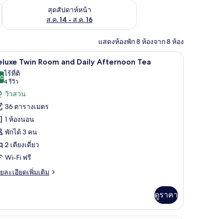
้ ส.ค. 7 - ส.ค. 9
ตรวจสอบจำนวนห้องพักว่างในสุดสัปดาห์หน้า ส.ค. 14 - ส.ค. 16
สุดสัปดาห์หน้า
ส.ค. 14 - ส.ค. 16
แสดงห้องพัก 8 ห้องจาก 8 ห้อง
Tea) | มินิบาร์, ตู้นิรภัยในห้องพัก, โต๊ะทำงาน, ห้องเก็บเสียง
Deluxe Twin Room and Daily Afternoon Tea | มิน
ิด
6
eluxe Twin Room and Daily Afternoon Tea
าพถ่าย
ไร้ที่ติ
.0
10.0 จาก 10
(4
4 รีวิว
้งหมด
รีวิว)
วิวสวน
อง
36 ตารางเมตร
eluxe
1 ห้องนอน
win
พักได้ 3 คน
oom
2 เตียงเดี่ยว
nd
aily
Wi-Fi ฟรี
fternoon
ย
ยละเอียดเพิ่มเติม
ea
เอียด
่ม
ดูราคา
ิม
่ยว