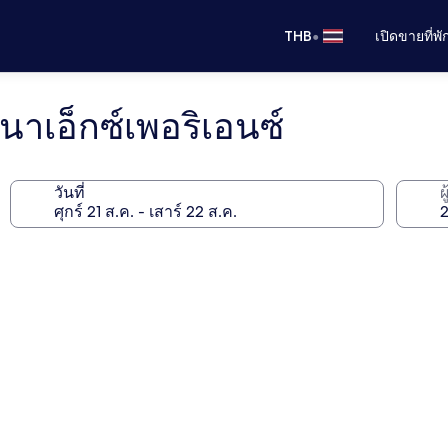
•
THB
เปิดขายที่พ
าเอ็กซ์เพอริเอนซ์
วันที่
ผ