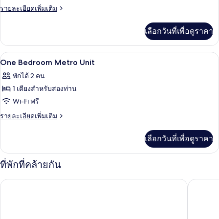
Little
ราย
รายละเอียดเพิ่มเติม
Lux
ละเอียด
เพิ่ม
Studio
เลือกวันที่เพื่อดูราคา
เติม
Plus
เกี่ยว
กับ
ผ้าม่านกันแสง, เตารีด/โต๊ะรีดผ้า, เปล/เต
เปิด
7
Little
One Bedroom Metro Unit
Lux
ภาพถ่าย
พักได้ 2 คน
Studio
ทั้งหมด
Plus
1 เตียงสำหรับสองท่าน
ของ
Wi-Fi ฟรี
One
ราย
รายละเอียดเพิ่มเติม
Bedroom
ละเอียด
เพิ่ม
Metro
เลือกวันที่เพื่อดูราคา
เติม
Unit
เกี่ยว
กับ
ที่พักที่คล้ายกัน
One
Bedroom
Cordis, Auckland by Langham Hospitality Group
โรงแรมทร
Metro
Unit