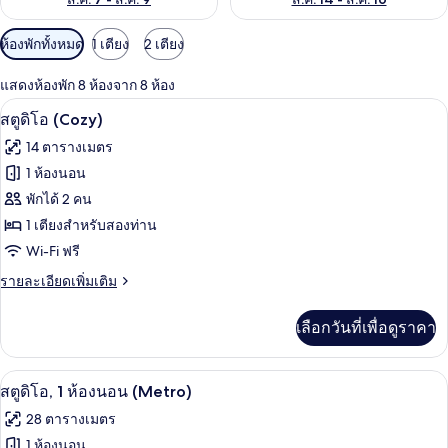
ตัว
ห้องพักทั้งหมด
1 เตียง
2 เตียง
กรอง
แสดงห้องพัก 8 ห้องจาก 8 ห้อง
ที่
สตูดิโอ (Cozy) | ผ้าม่านกันแสง, เตารีด/โ
เปิด
มี
6
สตูดิโอ (Cozy)
ให้
ภาพถ่าย
14 ตารางเมตร
สำหรับ
ทั้งหมด
1 ห้องนอน
ห้อง
ของ
พักได้ 2 คน
พัก
สตู
1 เตียงสำหรับสองท่าน
Wi-Fi ฟรี
ดิโอ
(Cozy)
ราย
รายละเอียดเพิ่มเติม
ละเอียด
เพิ่ม
เลือกวันที่เพื่อดูราคา
เติม
เกี่ยว
กับ
สมาร์ททีวี, Netflix, บริการสตรีมมิ่ง
เปิด
6
สตู
สตูดิโอ, 1 ห้องนอน (Metro)
ดิ
ภาพถ่าย
28 ตารางเมตร
โอ
ทั้งหมด
(Cozy)
1 ห้องนอน