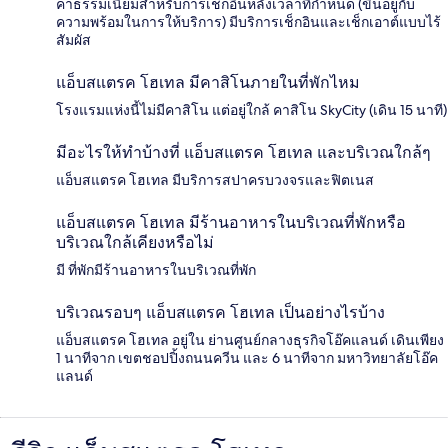
ค่าธรรมเนียมสำหรับการเช็กอินหลังเวลาที่กำหนด (ขึ้นอยู่กับ
ความพร้อมในการให้บริการ) มีบริการเช็กอินและเช็กเอาต์แบบไร้
สัมผัส
แอ็บสแตรค โฮเทล มีคาสิโนภายในที่พักไหม
โรงแรมแห่งนี้ไม่มีคาสิโน แต่อยู่ใกล้ คาสิโน SkyCity (เดิน 15 นาที)
มีอะไรให้ทำบ้างที่ แอ็บสแตรค โฮเทล และบริเวณใกล้ๆ
แอ็บสแตรค โฮเทล มีบริการสปาครบวงจรและฟิตเนส
แอ็บสแตรค โฮเทล มีร้านอาหารในบริเวณที่พักหรือ
บริเวณใกล้เคียงหรือไม่
มี ที่พักมีร้านอาหารในบริเวณที่พัก
บริเวณรอบๆ แอ็บสแตรค โฮเทล เป็นอย่างไรบ้าง
แอ็บสแตรค โฮเทล อยู่ใน ย่านศูนย์กลางธุรกิจโอ๊คแลนด์ เดินเพียง
1 นาทีจาก เขตชอปปิ้งถนนควีน และ 6 นาทีจาก มหาวิทยาลัยโอ๊ค
แลนด์