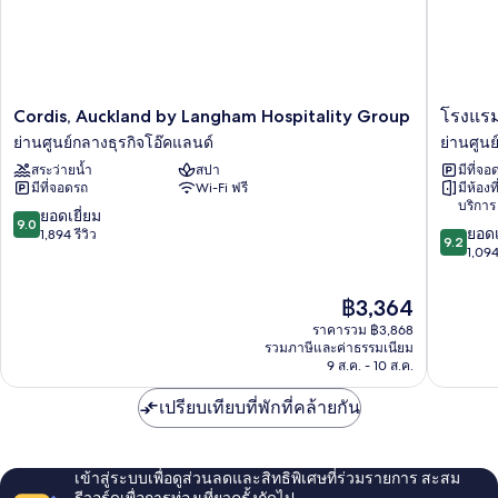
Cordis,
โรง
Cordis, Auckland by Langham Hospitality Group
โรงแรม
Auckland
แรม
ย่านศูนย์กลางธุรกิจโอ๊คแลนด์
ย่านศูนย
by
ทราเวลล
สระว่ายน้ำ
สปา
มีที่จอ
Langham
โอค
มีที่จอดรถ
Wi-Fi ฟรี
มีห้องที
Hospitality
แลนด์
บริการ
Group
วิน
9.0
ยอดเยี่ยม
9.0
9.2
ย่าน
ยาร์ด
ยอดเ
จาก
1,894 รีวิว
9.2
จาก
ศูนย์กลาง
ค
1,094
10,
10,
ธุรกิจ
วอร์
ยอด
ยอด
โอ๊ค
เตอร์
เยี่ยม,
ราคา
฿3,364
เยี่ยม,
แลนด์
ย่าน
1,894
ปัจจุบัน
ราคารวม ฿3,868
1,094
ศูนย์กลา
รีวิว
คือ
รวมภาษีและค่าธรรมเนียม
รีวิว
ธุรกิจ
฿3,364
9 ส.ค. - 10 ส.ค.
โอ๊ค
แลนด์
เปรียบเทียบที่พักที่คล้ายกัน
เข้าสู่ระบบเพื่อดูส่วนลดและสิทธิพิเศษที่ร่วมรายการ สะสม