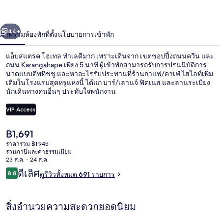
เทล
่อน
ถัดไป
น้า
44+
ภาพรวม
ห้องพัก
ที่ตั้ง
นโยบายการเข้าพัก
แอ็บสแตรค โฮเทล ทำเลดีมาก เพราะเดินจาก เขตชอปปิ้งถนนควีน และ
ถนน Karangahape เพียง 5 นาที ผู้เข้าพักสามารถรับการปรนนิบัติการ
นวดแบบดีพทิชชู และหาอะไรรับประทานที่ร้านกาแฟ/คาเฟ่ ไฮไลท์เพิ่ม
เติมในโรงแรมสุดหรูแห่งนี้ ได้แก่ บาร์/เลานจ์ ฟิตเนส และลานระเบียง
นักเดินทางคนอื่นๆ ประทับใจพนักงาน
VIP Access
ราคา
฿1,691
สนามรอบบริเวณ
ปัจจุบัน
ราคารวม ฿1,945
฿1,691
รวมภาษีและค่าธรรมเนียม
23 ส.ค. - 24 ส.ค.
รีวิว
ดีเลิศ
8.8
ดูรีวิวทั้งหมด 691 รายการ
8.8 จาก 10
สิ่งอำนวยความสะดวกยอดนิยม