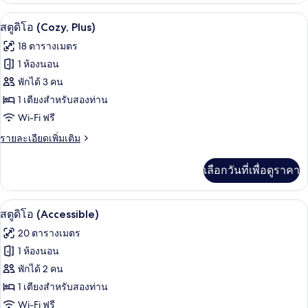
กับ
สตูดิโอ (Cozy, Plus) | ผ้าม่านกันแสง, เตา
เปิด
7
สตู
สตูดิโอ (Cozy, Plus)
ดิ
ภาพถ่าย
18 ตารางเมตร
โอ
ทั้งหมด
(Two-
1 ห้องนอน
Bedroom
ของ
พักได้ 3 คน
Metro)
สตู
1 เตียงสำหรับสองท่าน
Wi-Fi ฟรี
ดิโอ
(Cozy,
ราย
รายละเอียดเพิ่มเติม
ละเอียด
Plus)
เพิ่ม
เลือกวันที่เพื่อดูราคา
เติม
เกี่ยว
กับ
สตูดิโอ (Accessible) | ผ้าม่านกันแสง, เตา
เปิด
5
สตู
สตูดิโอ (Accessible)
ดิ
ภาพถ่าย
20 ตารางเมตร
โอ
ทั้งหมด
(Cozy,
1 ห้องนอน
Plus)
ของ
พักได้ 2 คน
สตู
1 เตียงสำหรับสองท่าน
Wi-Fi ฟรี