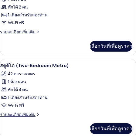
ของ
พักได้ 2 คน
สตู
1 เตียงสำหรับสองท่าน
Wi-Fi ฟรี
ดิโอ,
1
ราย
รายละเอียดเพิ่มเติม
ละเอียด
ห้อง
เพิ่ม
เลือกวันที่เพื่อดูราคา
เติม
นอน
เกี่ยว
(Metro)
กับ
สตูดิโอ (Two-Bedroom Metro) | ผ้าม่านกั
เปิด
7
สตู
สตูดิโอ (Two-Bedroom Metro)
ดิ
ภาพถ่าย
42 ตารางเมตร
โอ,
ทั้งหมด
1
1 ห้องนอน
ห้อง
ของ
พักได้ 4 คน
นอน
(Metro)
สตู
1 เตียงสำหรับสองท่าน
Wi-Fi ฟรี
ดิโอ
(Two-
ราย
รายละเอียดเพิ่มเติม
ละเอียด
Bedroom
เพิ่ม
Metro)
เลือกวันที่เพื่อดูราคา
เติม
เกี่ยว