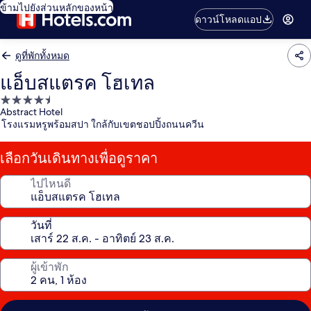
ข้ามไปยังส่วนหลักของหน้า
ดาวน์โหลดแอป
ดูที่พักทั้งหมด
แอ็บสแตรค โฮเทล
ที่พัก
Abstract Hotel
4.5
โรงแรมหรูพร้อมสปา ใกล้กับเขตชอปปิ้งถนนควีน
ดาว
เลือกวันเดินทางเพื่อดูราคา
ไปไหนดี
วันที่
ผู้เข้าพัก