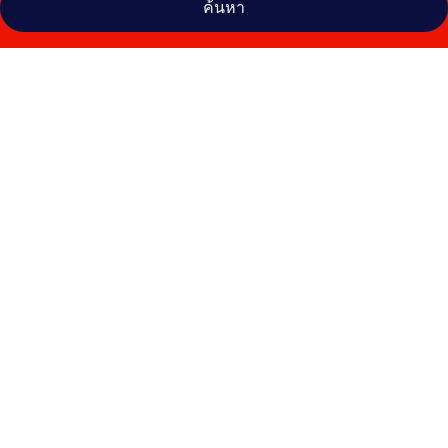
ค้นหา
คลัง
ภาพ
แอ็บส
แตรค
โฮ