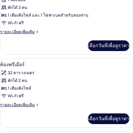
Suite
พักได้ 3 คน
el
1 เตียงคิงไซส์ และ 1 โซฟาเบดสำหรับสองท่าน
Abrazo
Wi-Fi ฟรี
(2+1)
ราย
รายละเอียดเพิ่มเติม
ละเอียด
เพิ่ม
เลือกวันที่เพื่อดูราคา
เติม
เกี่ยว
กับ
มินิบาร์, ตู้นิรภัยในห้องพัก, โต๊ะทำงาน,
เปิด
13
Suite
ห้องพรีเมียร์
el
ภาพถ่าย
32 ตารางเมตร
Abrazo
ทั้งหมด
(2+1)
พักได้ 2 คน
ของ
1 เตียงคิงไซส์
ห้อง
Wi-Fi ฟรี
พรีเมียร์
ราย
รายละเอียดเพิ่มเติม
ละเอียด
เพิ่ม
เลือกวันที่เพื่อดูราคา
เติม
เกี่ยว
กับ