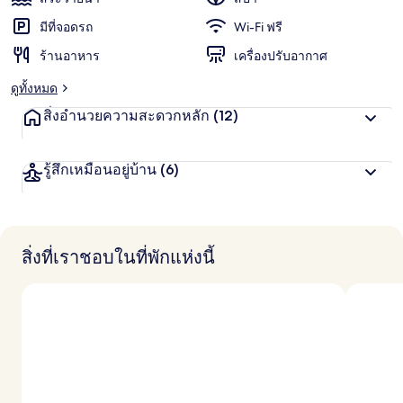
ชื่น
น
น
มีที่จอดรถ
Wi-Fi ฟรี
ชอบ
สู
ร้านอาหาร
เครื่องปรับอากาศ
ง
สุ
ดูทั้งหมด
ด
จ
สิ่งอำนวยความสะดวกหลัก
(12)
า
ก
นั
รู้สึกเหมือนอยู่บ้าน
(6)
ก
เ
ดิ
น
ท
า
สิ่งที่เราชอบในที่พักแห่งนี้
ง