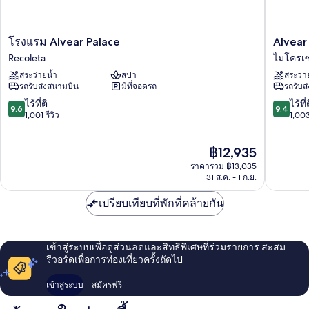
โรงแรม
Alvear
โรงแรม Alvear Palace
Alvear
Alvear
Art
Recoleta
ไมโครเ
Palace
Hotel
สระว่ายน้ำ
สปา
สระว่า
Recoleta
ไมโคร
รถรับส่งสนามบิน
มีที่จอดรถ
รถรับส
เซน
โทร
9.6
9.4
ไร้ที่ติ
ไร้ที่
9.6
9.4
จาก
จาก
1,001 รีวิว
1,003
10,
10,
ไร้
ไร้
ราคา
฿12,935
ที่
ที่
ปัจจุบัน
ติ,
ติ,
ราคารวม ฿13,035
คือ
1,001
1,003
31 ส.ค. - 1 ก.ย.
฿12,935
รีวิว
รีวิว
เปรียบเทียบที่พักที่คล้ายกัน
เข้าสู่ระบบเพื่อดูส่วนลดและสิทธิพิเศษที่ร่วมรายการ สะสม
รีวอร์ดเพื่อการท่องเที่ยวครั้งถัดไป
เข้าสู่ระบบ
สมัครฟรี