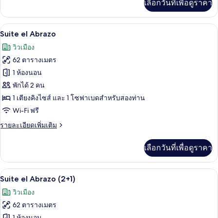
เลือกวันที่เพื่อดูราคา
เติม
เกี่ยว
กับ
ลานระเบียง/นอกชาน
เปิด
13
ห้อง
Suite el Abrazo
พรีเมียม
ภาพถ่าย
วิวเมือง
สวี
ทั้งหมด
ท
62 ตารางเมตร
(2+1)
ของ
1 ห้องนอน
Suite
พักได้ 2 คน
el
1 เตียงคิงไซส์ และ 1 โซฟาเบดสำหรับสองท่าน
Abrazo
Wi-Fi ฟรี
ราย
รายละเอียดเพิ่มเติม
ละเอียด
เพิ่ม
เลือกวันที่เพื่อดูราคา
เติม
เกี่ยว
กับ
ลานระเบียง/นอกชาน
เปิด
13
Suite
Suite el Abrazo (2+1)
el
ภาพถ่าย
วิวเมือง
Abrazo
ทั้งหมด
62 ตารางเมตร
ของ
1 ห้องนอน