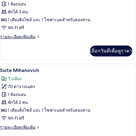
Lucia)
ของ
1 ห้องนอน
Casa
พักได้ 3 คน
Lucia
1 เตียงคิงไซส์ และ 1 โซฟาเบดสำหรับสองท่าน
Suite
Wi-Fi ฟรี
(2+1)
ราย
รายละเอียดเพิ่มเติม
ละเอียด
เพิ่ม
เลือกวันที่เพื่อดูราคา
เติม
เกี่ยว
กับ
สมาร์ททีวี 42 นิ้ว พร้อมช่องเคเบิล, Netfl
เปิด
15
Casa
Suite Mihanovich
Lucia
ภาพถ่าย
วิวเมือง
Suite
ทั้งหมด
(2+1)
70 ตารางเมตร
ของ
1 ห้องนอน
Suite
พักได้ 2 คน
Mihanovich
1 เตียงคิงไซส์ และ 1 โซฟาเบดสำหรับสองท่าน
Wi-Fi ฟรี
ราย
รายละเอียดเพิ่มเติม
ละเอียด