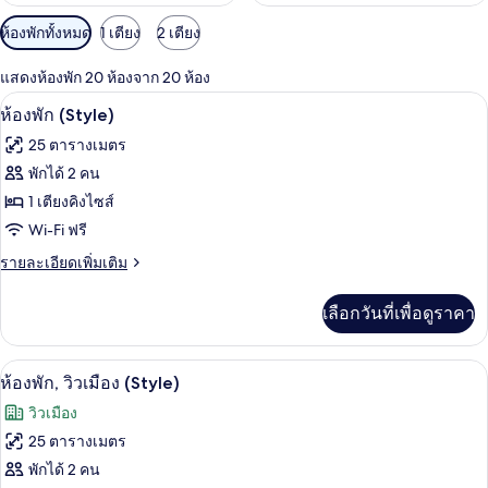
ตัว
ห้องพักทั้งหมด
1 เตียง
2 เตียง
กรอง
แสดงห้องพัก 20 ห้องจาก 20 ห้อง
ที่
ห้องพัก (Style) | มินิบาร์, ตู้นิรภัยในห
เปิด
มี
10
ห้องพัก (Style)
ให้
ภาพถ่าย
25 ตารางเมตร
สำหรับ
ทั้งหมด
พักได้ 2 คน
ห้อง
ของ
1 เตียงคิงไซส์
พัก
ห้อง
Wi-Fi ฟรี
พัก
ราย
รายละเอียดเพิ่มเติม
ละเอียด
(Style)
เพิ่ม
เลือกวันที่เพื่อดูราคา
เติม
เกี่ยว
กับ
ห้องพัก, วิวเมือง (Style) | มินิบาร์, ตู้
เปิด
9
ห้อง
ห้องพัก, วิวเมือง (Style)
พัก
ภาพถ่าย
วิวเมือง
(Style)
ทั้งหมด
25 ตารางเมตร
ของ
พักได้ 2 คน