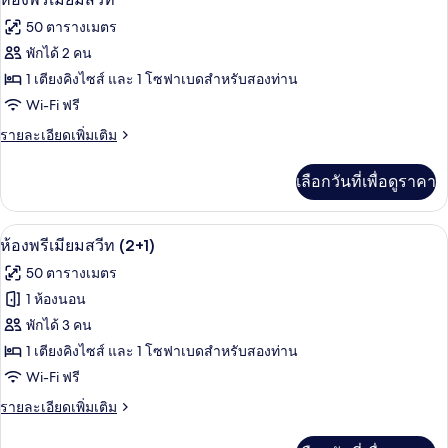
พรีเมียร์,
ภาพถ่าย
50 ตารางเมตร
วิว
ทั้งหมด
เมือง
พักได้ 2 คน
ของ
1 เตียงคิงไซส์ และ 1 โซฟาเบดสำหรับสองท่าน
ห้อง
Wi-Fi ฟรี
พรีเมียม
ราย
รายละเอียดเพิ่มเติม
ละเอียด
สวีท
เพิ่ม
เลือกวันที่เพื่อดูราคา
เติม
เกี่ยว
กับ
มินิบาร์, ตู้นิรภัยในห้องพัก, โต๊ะทำงาน,
เปิด
11
ห้อง
ห้องพรีเมียมสวีท (2+1)
พรีเมียม
ภาพถ่าย
50 ตารางเมตร
สวี
ทั้งหมด
ท
1 ห้องนอน
ของ
พักได้ 3 คน
ห้อง
1 เตียงคิงไซส์ และ 1 โซฟาเบดสำหรับสองท่าน
Wi-Fi ฟรี
พรีเมียม
ราย
รายละเอียดเพิ่มเติม
สวีท
ละเอียด
(2+1)
เพิ่ม