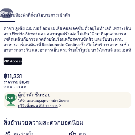
เมมเบอร์
่อน
ถัดไป
น้า
187+
ภาพรวม
ห้องพัก
ที่ตั้ง
นโยบายการเข้าพัก
ออฟ
เม
คาซา ลูเซีย เมมเบอร์ ออฟ เมเลีย คอลเลคชั่น ตั้งอยู่ในทำเลดี เพราะเดิน
จาก Florida Street และ สถานทูตฝรั่งเศส ไม่เกิน 10 นาที คุณสามารถ
เลีย
เพลิดเพลินกับการนวดด้วยหินร้อนหรือสครับขัดผิว และรับประทาน
อาหารอาร์เจนตินาที่ Restaurante Cantina ซึ่งเปิดให้บริการอาหารเช้า
อาหารกลางวัน และอาหารเย็น สระว่ายน้ำในร่ม บาร์/เลานจ์ และเฮลท์
คอลเล
คลับคือไฮไลท์เพิ่มเติมในโรงแรมสุดหรูแห่งนี้ นักเดินทางคนอื่นๆ
ประทับใจพนักงาน ใกล้ขนส่งสาธารณะ: เดิน 5 นาทีถึง สถานี San
VIP Access
คชั่น
Martin และ 11 นาทีถึง สถานีเรติโรซานมาร์ติน
ราคา
฿11,331
อาหารและเครื่องดื่ม
ปัจจุบัน
ราคารวม ฿11,431
฿11,331
9 ส.ค. - 10 ส.ค.
รีวิว
9.8
ผู้เข้าพักชื่นชอบ
ไ
จาก
ได้รับคะแนนสูงสุดจากนักเดินทาง
ด้
ดูรีวิวทั้งหมด 213 รายการ
10,
รั
ผู้
บ
สิ่งอำนวยความสะดวกยอดนิยม
ค
เข้า
ะ
พัก
แ
สระว่ายน้ำ
สปา