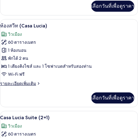
ระเบียง
เพิ่ม
เลือกวันที่เพื่อดูราคา
เติม
เกี่ยว
กับ
วิวจากห้องพัก
เปิด
12
ห้อง
ห้องสวีท (Casa Lucia)
จู
ภาพถ่าย
วิวเมือง
เนียร์
ทั้งหมด
ดับเบิล,
60 ตารางเมตร
ระเบียง
ของ
1 ห้องนอน
ห้อง
พักได้ 2 คน
1 เตียงคิงไซส์ และ 1 โซฟาเบดสำหรับสองท่าน
สวีท
Wi-Fi ฟรี
(Casa
Lucia)
ราย
รายละเอียดเพิ่มเติม
ละเอียด
เพิ่ม
เลือกวันที่เพื่อดูราคา
เติม
เกี่ยว
กับ
วิวจากห้องพัก
เปิด
12
ห้อง
Casa Lucia Suite (2+1)
สวี
ภาพถ่าย
วิวเมือง
ท
ทั้งหมด
(Casa
60 ตารางเมตร