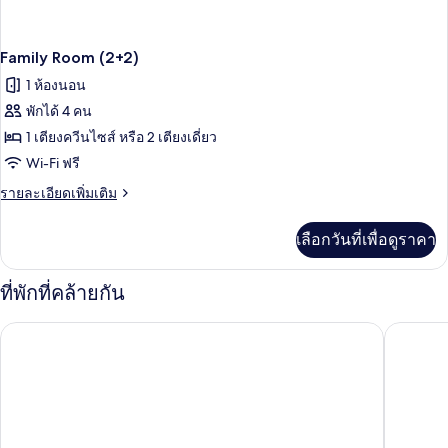
Family Room (2+2)
1 ห้องนอน
พักได้ 4 คน
1 เตียงควีนไซส์ หรือ 2 เตียงเดี่ยว
Wi-Fi ฟรี
ราย
รายละเอียดเพิ่มเติม
ละเอียด
เพิ่ม
เลือกวันที่เพื่อดูราคา
เติม
เกี่ยว
กับ
ที่พักที่คล้ายกัน
Family
Room
Alvear A
โรงแรม Alvear Palace
(2+2)