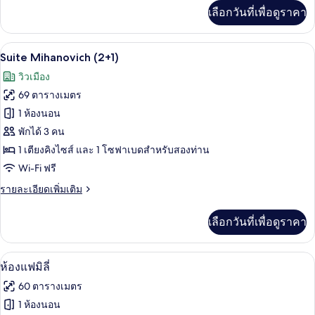
เพิ่ม
เลือกวันที่เพื่อดูราคา
เติม
เกี่ยว
กับ
สมาร์ททีวี 42 นิ้ว พร้อมช่องเคเบิล, Netfl
เปิด
15
Suite
Suite Mihanovich (2+1)
Mihanovich
ภาพถ่าย
วิวเมือง
ทั้งหมด
69 ตารางเมตร
ของ
1 ห้องนอน
Suite
พักได้ 3 คน
Mihanovich
1 เตียงคิงไซส์ และ 1 โซฟาเบดสำหรับสองท่าน
(2+1)
Wi-Fi ฟรี
ราย
รายละเอียดเพิ่มเติม
ละเอียด
เพิ่ม
เลือกวันที่เพื่อดูราคา
เติม
เกี่ยว
กับ
มินิบาร์, ตู้นิรภัยในห้องพัก, โต๊ะทำงาน,
เปิด
8
Suite
ห้องแฟมิลี่
Mihanovich
ภาพถ่าย
60 ตารางเมตร
(2+1)
ทั้งหมด
1 ห้องนอน