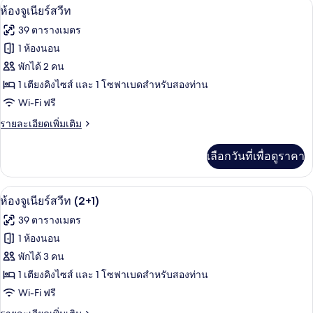
มินิบาร์, ตู้นิรภัยในห้องพัก, โต๊ะทำงาน,
เปิด
10
ห้อง
ห้องจูเนียร์สวีท
พรีเมียร์
ภาพถ่าย
39 ตารางเมตร
ทั้งหมด
1 ห้องนอน
ของ
พักได้ 2 คน
ห้อง
1 เตียงคิงไซส์ และ 1 โซฟาเบดสำหรับสองท่าน
Wi-Fi ฟรี
จู
ราย
รายละเอียดเพิ่มเติม
เนียร์
ละเอียด
สวีท
เพิ่ม
เลือกวันที่เพื่อดูราคา
เติม
เกี่ยว
กับ
มินิบาร์, ตู้นิรภัยในห้องพัก, โต๊ะทำงาน,
เปิด
10
ห้อง
ห้องจูเนียร์สวีท (2+1)
จู
ภาพถ่าย
39 ตารางเมตร
เนียร์
ทั้งหมด
สวี
1 ห้องนอน
ท
ของ
พักได้ 3 คน
ห้อง
1 เตียงคิงไซส์ และ 1 โซฟาเบดสำหรับสองท่าน
Wi-Fi ฟรี
จู
ราย