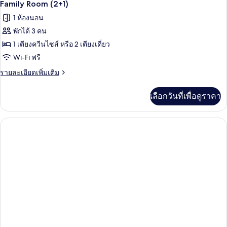
Family Room (2+1)
1 ห้องนอน
พักได้ 3 คน
1 เตียงควีนไซส์ หรือ 2 เตียงเดี่ยว
Wi-Fi ฟรี
ราย
รายละเอียดเพิ่มเติม
ละเอียด
เพิ่ม
เลือกวันที่เพื่อดูราคา
เติม
เกี่ยว
กับ
Family
Room
(2+1)