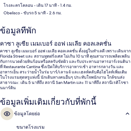
โรงละครโคลอน
- เดิน 17 นาที
- 1.4 กม.
Obelisco
- ขับรถ 5 นาที
- 2.6 กม.
ข้อมูลที่พัก
คาซา ลูเซีย เมมเบอร์ ออฟ เมเลีย คอลเลคชั่น
คาซา ลูเซีย เมมเบอร์ ออฟ เมเลีย คอลเลคชั่น ตั้งอยู่ในทำเลดี เพราะเดินจาก
Florida Street และ สถานทูตฝรั่งเศส ไม่เกิน 10 นาที คุณสามารถเพลิดเพลิน
กับการนวดด้วยหินร้อนหรือสครับขัดผิว และรับประทานอาหารอาร์เจนตินา
ที่ Restaurante Cantina ซึ่งเปิดให้บริการอาหารเช้า อาหารกลางวัน และ
อาหารเย็น สระว่ายน้ำในร่ม บาร์/เลานจ์ และเฮลท์คลับคือไฮไลท์เพิ่มเติม
ในโรงแรมสุดหรูแห่งนี้ นักเดินทางคนอื่นๆ ประทับใจพนักงาน ใกล้ขนส่ง
สาธารณะ: เดิน 5 นาทีถึง สถานี San Martin และ 11 นาทีถึง สถานีเรติโรซา
นมาร์ติน
ข้อมูลเพิ่มเติมเกี่ยวกับที่พักนี้
ข้อมูลโดยย่อ
ขนาดโรงแรม