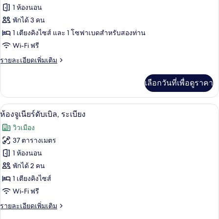
ท,
ของ
1 ห้องนอน
วิว
เมือง
ห้อง
พักได้ 3 คน
1 เตียงคิงไซส์ และ 1 โซฟาเบดสำหรับสองท่าน
จู
Wi-Fi ฟรี
เนียร์
ราย
รายละเอียดเพิ่มเติม
สวีท,
ละเอียด
วิว
เพิ่ม
เลือกวันที่เพื่อดูราคา
เติม
เมือง
เกี่ยว
(2+1)
กับ
ห้องจูเนียร์ดับเบิล, ระเบียง | มินิบาร์, 
เปิด
11
ห้อง
ห้องจูเนียร์ดับเบิล, ระเบียง
จู
ภาพถ่าย
วิวเมือง
เนียร์
ทั้งหมด
สวี
37 ตารางเมตร
ท,
ของ
1 ห้องนอน
วิว
เมือง
ห้อง
พักได้ 2 คน
(2+1)
1 เตียงคิงไซส์
จู
Wi-Fi ฟรี
เนียร์
ราย
รายละเอียดเพิ่มเติม
ดับเบิล,
ละเอียด