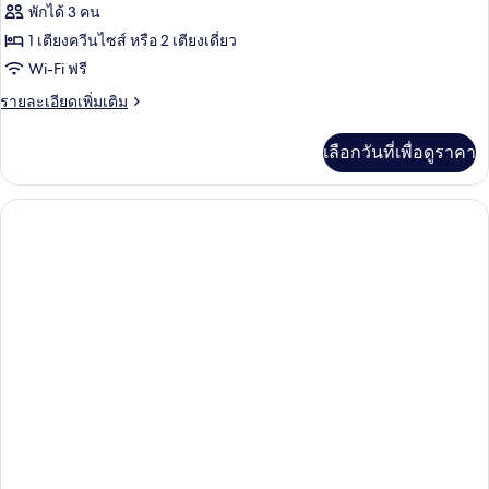
ของ
พักได้ 3 คน
ห้อง
1 เตียงควีนไซส์ หรือ 2 เตียงเดี่ยว
Wi-Fi ฟรี
แฟ
ราย
รายละเอียดเพิ่มเติม
มิ
ละเอียด
ลี่
เพิ่ม
เลือกวันที่เพื่อดูราคา
เติม
เกี่ยว
กับ
ห้อง
แฟ
มิ
ลี่