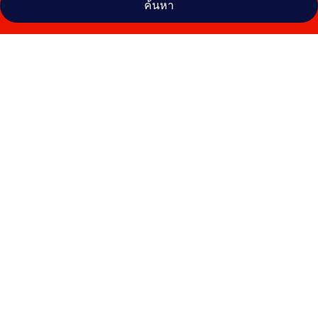
ค้นหา
คลัง
ภาพ
IH
โรงแรม
มิ