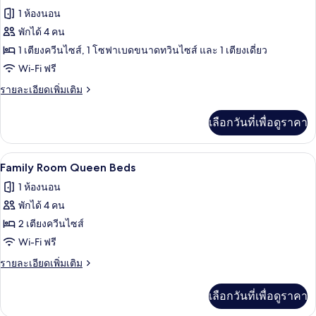
ซู
ภาพถ่าย
1 ห้องนอน
พี
ทวิน
ทั้งหมด
เรียดั
พักได้ 4 คน
บเบิล
ของ
1 เตียงควีนไซส์, 1 โซฟาเบดขนาดทวินไซส์ และ 1 เตียงเดี่ยว
หรือ
Family
ทวิ
Wi-Fi ฟรี
น
Room
ราย
รายละเอียดเพิ่มเติม
Matrimoniale
ละเอียด
เพิ่ม
เลือกวันที่เพื่อดูราคา
เติม
เกี่ยว
กับ
Family Room Queen Beds | ผ้านวมขนเป็ด,
เปิด
7
Family
Family Room Queen Beds
Room
ภาพถ่าย
1 ห้องนอน
Matrimoniale
ทั้งหมด
พักได้ 4 คน
ของ
2 เตียงควีนไซส์
Family
Wi-Fi ฟรี
Room
ราย
รายละเอียดเพิ่มเติม
Queen
ละเอียด
เพิ่ม
Beds
เลือกวันที่เพื่อดูราคา
เติม
เกี่ยว