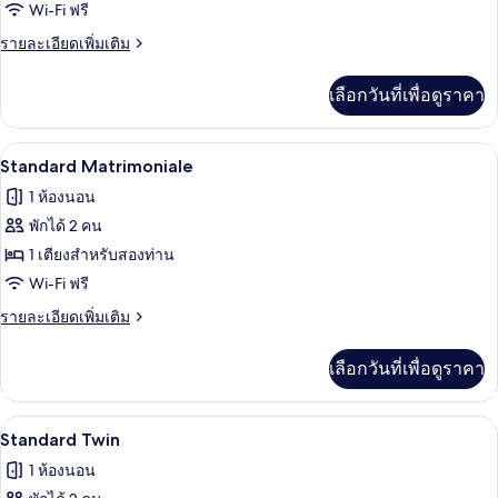
Economy
Wi-Fi ฟรี
Tripla
ราย
รายละเอียดเพิ่มเติม
in
ละเอียด
เพิ่ม
Depandance
เลือกวันที่เพื่อดูราคา
เติม
เกี่ยว
กับ
Standard Matrimoniale | ผ้านวมขนเป็ด, 
เปิด
11
Economy
Standard Matrimoniale
Tripla
ภาพถ่าย
1 ห้องนอน
in
ทั้งหมด
Depandance
พักได้ 2 คน
ของ
1 เตียงสำหรับสองท่าน
Standard
Wi-Fi ฟรี
Matrimoniale
ราย
รายละเอียดเพิ่มเติม
ละเอียด
เพิ่ม
เลือกวันที่เพื่อดูราคา
เติม
เกี่ยว
กับ
ผ้านวมขนเป็ด, มินิบาร์, ตู้นิรภัยในห้อง
เปิด
6
Standard
Standard Twin
Matrimoniale
ภาพถ่าย
1 ห้องนอน
ทั้งหมด