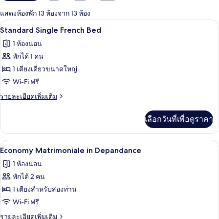
กรอง
แสดงห้องพัก 13 ห้องจาก 13 ห้อง
ที่
Standard Single French Bed | ผ้านวมขนเป
เปิด
มี
6
Standard Single French Bed
ให้
ภาพถ่าย
1 ห้องนอน
สำหรับ
ทั้งหมด
พักได้ 1 คน
ห้อง
ของ
1 เตียงเดี่ยวขนาดใหญ่
พัก
Standard
Wi-Fi ฟรี
Single
ราย
รายละเอียดเพิ่มเติม
French
ละเอียด
เพิ่ม
Bed
เลือกวันที่เพื่อดูราคา
เติม
เกี่ยว
กับ
ผ้านวมขนเป็ด, มินิบาร์, ตู้นิรภัยในห้อง
เปิด
4
Standard
Economy Matrimoniale in Depandance
Single
ภาพถ่าย
1 ห้องนอน
French
ทั้งหมด
Bed
พักได้ 2 คน
ของ
1 เตียงสำหรับสองท่าน
Economy
Wi-Fi ฟรี
Matrimoniale
ราย
รายละเอียดเพิ่มเติม