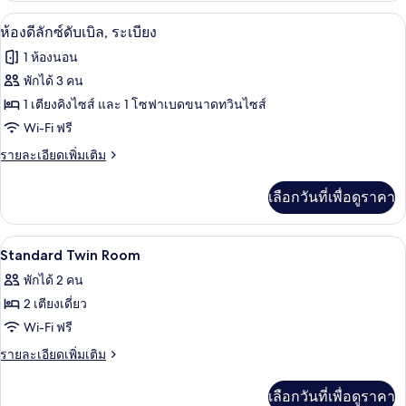
กับ
ห้องดีลักซ์ดับเบิล, ระเบียง | ผ้านวมขนเป็
เปิด
5
Family
ห้องดีลักซ์ดับเบิล, ระเบียง
Room
ภาพถ่าย
1 ห้องนอน
Queen
ทั้งหมด
Beds
พักได้ 3 คน
ของ
1 เตียงคิงไซส์ และ 1 โซฟาเบดขนาดทวินไซส์
ห้อง
Wi-Fi ฟรี
ดี
ราย
รายละเอียดเพิ่มเติม
ละเอียด
ลัก
เพิ่ม
เลือกวันที่เพื่อดูราคา
เติม
ซ์
เกี่ยว
ดับเบิล,
กับ
ผ้านวมขนเป็ด, มินิบาร์, ตู้นิรภัยในห้อง
เปิด
4
ห้อง
Standard Twin Room
ระเบียง
ดี
ภาพถ่าย
พักได้ 2 คน
ลัก
ทั้งหมด
ซ์
2 เตียงเดี่ยว
ดับเบิล,
ของ
Wi-Fi ฟรี
ระเบียง
Standard
ราย
รายละเอียดเพิ่มเติม
Twin
ละเอียด
เพิ่ม
Room
เลือกวันที่เพื่อดูราคา
เติม