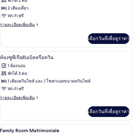
พักได้ 2 คน
ของ
2 เตียงเดี่ยว
Standard
Wi-Fi ฟรี
Twin
ราย
รายละเอียดเพิ่มเติม
ละเอียด
เพิ่ม
เลือกวันที่เพื่อดูราคา
เติม
เกี่ยว
กับ
ห้องซูพีเรียดับเบิลหรือทวิน | ผ้านวมขนเป
เปิด
7
Standard
ห้องซูพีเรียดับเบิลหรือทวิน
Twin
ภาพถ่าย
1 ห้องนอน
ทั้งหมด
พักได้ 3 คน
ของ
1 เตียงควีนไซส์ และ 1 โซฟาเบดขนาดทวินไซส์
ห้อง
Wi-Fi ฟรี
ซู
ราย
รายละเอียดเพิ่มเติม
ละเอียด
พี
เพิ่ม
เลือกวันที่เพื่อดูราคา
เติม
เรียดั
เกี่ยว
บเบิล
กับ
Family Room Matrimoniale | ผ้านวมขนเป็
เปิด
7
ห้อง
Family Room Matrimoniale
หรือ