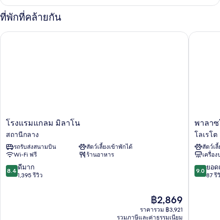
เกี่ยว
กับ
ที่พักที่คล้ายกัน
Standard
Single
โรงแรมแกลม มิลาโน
พาลาซโซ
Room
โรงแรม
พา
โรงแรมแกลม มิลาโน
พาลาซโ
แกลม
ลาซ
สถานีกลาง
โลเรโต
มิ
โซ
รถรับส่งสนามบิน
สัตว์เลี้ยงเข้าพักได้
สัตว์เลี
ลาโน
โลเร
Wi-Fi ฟรี
ร้านอาหาร
เครื่อ
สถานี
โต
กลาง
โรงแรม
8.4
9.0
ดีมาก
ยอดเ
8.4
9.0
มิ
จาก
จาก
1,395 รีวิว
87 รีว
ลาน
10,
10,
โลเร
ดี
ยอด
ราคา
฿2,869
โต
มาก,
เยี่ยม,
ปัจจุบัน
ราคารวม ฿3,921
1,395
87
คือ
รวมภาษีและค่าธรรมเนียม
รีวิว
รีวิว