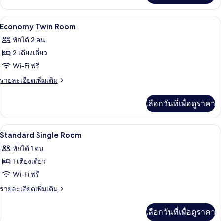
เกี่ยว
กับ
ผ้านวมขนเป็ด, มินิบาร์, ตู้นิรภัยในห้อง
เปิด
5
Standard
Economy Twin Room
Twin
ภาพถ่าย
พักได้ 2 คน
Room
ทั้งหมด
2 เตียงเดี่ยว
ของ
Wi-Fi ฟรี
Economy
ราย
รายละเอียดเพิ่มเติม
Twin
ละเอียด
เพิ่ม
Room
เลือกวันที่เพื่อดูราคา
เติม
เกี่ยว
กับ
ผ้านวมขนเป็ด, มินิบาร์, ตู้นิรภัยในห้อง
เปิด
4
Economy
Standard Single Room
Twin
ภาพถ่าย
พักได้ 1 คน
Room
ทั้งหมด
1 เตียงเดี่ยว
ของ
Wi-Fi ฟรี
Standard
ราย
รายละเอียดเพิ่มเติม
Single
ละเอียด
เพิ่ม
Room
เลือกวันที่เพื่อดูราคา
เติม