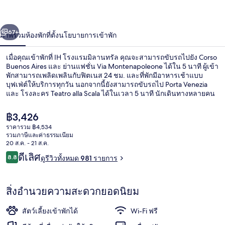
ลา
่อน
ถัดไป
น้า
นท
67+
ภาพรวม
ห้องพัก
ที่ตั้ง
นโยบายการเข้าพัก
รัล
เมื่อคุณเข้าพักที่ IH โรงแรมมิลานทรัล คุณจะสามารถขับรถไปยัง Corso
Buenos Aires และ ย่านแฟชั่น Via Montenapoleone ได้ใน 5 นาที ผู้เข้า
พักสามารถเพลิดเพลินกับฟิตเนส 24 ชม. และที่พักมีอาหารเช้าแบบ
บุฟเฟ่ต์ให้บริการทุกวัน นอกจากนี้ยังสามารถขับรถไป Porta Venezia
และ โรงละคร Teatro alla Scala ได้ในเวลา 5 นาที นักเดินทางหลายคน
ถูกใจพนักงาน ใกล้ขนส่งสาธารณะ: เดิน 3 นาทีถึง สถานีกลาง และ 4
นาทีถึง สถานีรถราง Via Vitruvio
ราคา
฿3,426
ปัจจุบัน
ราคารวม ฿4,534
฿3,426
รวมภาษีและค่าธรรมเนียม
อาหารเช้าแบบบุฟเฟ่ต์ทุกวัน (คิดค่าบริก
20 ส.ค. - 21 ส.ค.
รีวิว
ดีเลิศ
8.8
ดูรีวิวทั้งหมด 981 รายการ
8.8 จาก 10
สิ่งอำนวยความสะดวกยอดนิยม
สัตว์เลี้ยงเข้าพักได้
Wi-Fi ฟรี