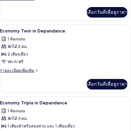
in
ละเอียด
เพิ่ม
Depandance
เลือกวันที่เพื่อดูราคา
เติม
เกี่ยว
กับ
ผ้านวมขนเป็ด, มินิบาร์, ตู้นิรภัยในห้อง
เปิด
4
Economy
Economy Twin in Depandance
Matrimoniale
ภาพถ่าย
1 ห้องนอน
in
ทั้งหมด
Depandance
พักได้ 2 คน
ของ
2 เตียงเดี่ยว
Economy
Wi-Fi ฟรี
Twin
ราย
รายละเอียดเพิ่มเติม
in
ละเอียด
เพิ่ม
Depandance
เลือกวันที่เพื่อดูราคา
เติม
เกี่ยว
กับ
ผ้านวมขนเป็ด, มินิบาร์, ตู้นิรภัยในห้อง
เปิด
4
Economy
Economy Tripla in Depandance
Twin
ภาพถ่าย
1 ห้องนอน
in
ทั้งหมด
Depandance
พักได้ 3 คน
ของ
1 เตียงสำหรับสองท่าน และ 1 เตียงเดี่ยว